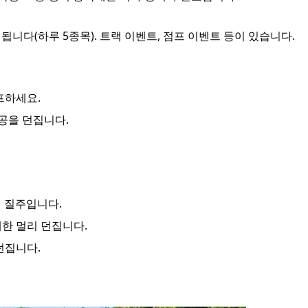
됩니다(하루 5종목). 트랙 이벤트, 점프 이벤트 등이 있습니다.
프하세요.
 공을 던집니다.
리 질주입니다.
대한 멀리 던집니다.
던집니다.