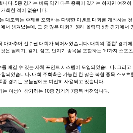
됩니다. 5종 경기는 비록 약간 다른 종목이 있기는 하지만 여전히
 개최한 적이 없습니다.
는 대조되는 주제를 포함하는 다양한 이벤트 대회를 개최하는 것
에서 생겨났는데, 그 중 많은 대회가 원래 올림픽 5종 경기에서 
미국 아마추어 선수권 대회가 되어서였습니다. 대회의 ‘종합’ 경기
것은 달리기, 걷기, 점프, 던지기 종목을 포함하는 10가지 스포
수를 매길 수 있는 자체 포인트 시스템이 도입되었습니다. 그리고 
포함되었습니다. 대회 주최측은 가능한 한 많은 복합 종목 스포츠
 10종 경기는 오늘날에도 여전히 사용되고 있습니다.
기는 여성이 참가하는 10종 경기의 7종목 버전입니다.