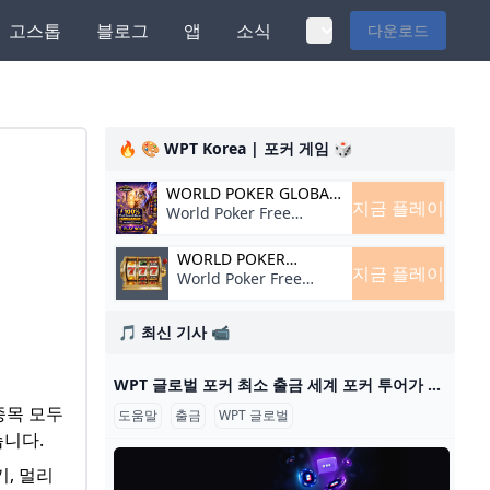
고스톱
블로그
앱
소식
다운로드
🔥 🎨 WPT Korea | 포커 게임 🎲
WORLD POKER GLOBAL
지금 플레이
APP
World Poker Free
App777
WORLD POKER
지금 플레이
GLOBAL APP
World Poker Free
App777
🎵 최신 기사 📹
WPT 글로벌 포커 최소 출금 세계 포커 투어가 지원하는 트렌디한 포커 플랫폼 WPT 글로벌의 혜택을 알아보세요. 원활한 게임 플레이를 위한 간편한 입출금 프로세스에 대해 배워보세요. 2022년에
종목 모두
도움말
출금
WPT 글로벌
습니다.
WPT
, 멀리