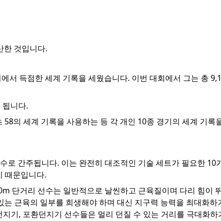
산한 것입니다.
 경기에서 득점한 세계 기록을 세웠습니다. 이번 대회에서 그는 총 9,
 됩니다.
 58의 세계 기록을 사용하는 등 각 개인 10종 경기의 세계 기록
수로 간주됩니다. 이는 완전히 대조적인 기술 세트가 필요한 10
 때문입니다.
100m 단거리 선수는 일반적으로 날씬하고 근육질이며 다리 힘이
수 있는 근육의 일부를 희생해야 하며 대신 지구력 능력을 최대화하
던지기, 포환던지기 선수들은 멀리 던질 수 있는 거리를 극대화하