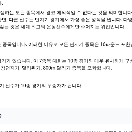
.
쟁하는 모든 종목에서 결코 예외적일 수 없다는 것을 의미합니다. 
반면, 다른 선수는 던지기 경기에서 가장 좋은 성적을 냅니다. 다
 갖는 것은 세계 최고의 운동선수에게만 주어지는 위업입니다.
는 종목입니다. 이러한 이유로 모든 던지기 종목은 16파운드 포
기가 있습니다. 이 7종목 대회는 10종 경기와 매우 유사하게 구
, 창던지기, 멀리뛰기, 800m 달리기 종목을 포함합니다.
경기 선수가 10종 경기의 우승자가 됩니다.
?