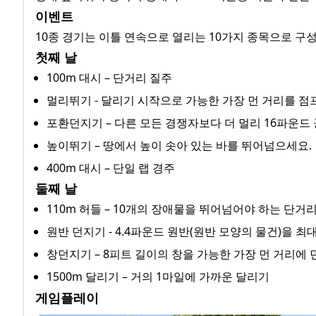
이벤트
10종 경기는 이틀 연속으로 열리는 10가지 종목으로 구성
첫째 날
100m 대시 – 단거리 질주
멀리뛰기 - 달리기 시작으로 가능한 가장 먼 거리를 점
포환던지기 – 다른 모든 경쟁자보다 더 멀리 16파운드
높이뛰기 – 땅에서 높이 솟아 있는 바를 뛰어넘으세요.
400m 대시 – 단일 랩 경주
둘째 날
110m 허들 – 10개의 장애물을 뛰어넘어야 하는 단거
원반 던지기 - 4.4파운드 원반(원반 모양의 물건)을 최
창던지기 – 8피트 길이의 창을 가능한 가장 먼 거리에 
1500m 달리기 – 거의 1마일에 가까운 달리기
게임플레이