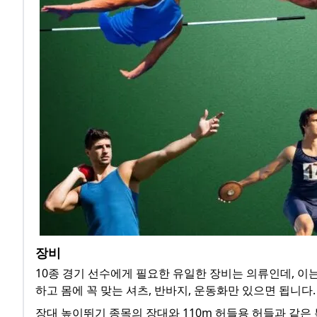
장비
10종 경기 선수에게 필요한 유일한 장비는 의류인데, 이
하고 몸에 꼭 맞는 셔츠, 반바지, 운동화만 있으면 됩니다.
장대 높이뛰기 종목의 장대와 110m 허들용 허들과 같은 