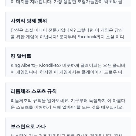
이 대지를 지배합니다. 가장 용감한 모험가들만이 약초와 금
으로 가득 찬 시냇물을 찾기 위해 숲으로 나갑니다. 안개 생물
들로 가득 찬 숲은 결국 사악하고 위험한 곳입니다. 더 많은
사회적 방해 행위
물건을 얻을수록 왕에게 더 많은 호의를 얻게 됩니다.
당신은 소셜 미디어 전문가입니까? 그렇다면 이 게임은 당신
을 위한 게임이 아닙니다! 문자부터 Facebook까지 소셜 미디
어를 방해할 준비를 하세요. 이 게임에는 침입에 제한이 없습
니다.
킹 알버트
King Albert는 Klondike와 비슷하게 플레이되는 오픈 솔리테
어 게임입니다. 하지만 이 게임에서는 플레이어가 드로우 더
미나 폐기물 더미를 갖지 않습니다. 대신 플레이어는 예비 카
드 7장에 액세스할 수 있습니다. 좀 더 도전적인 클래식 솔리
리듬체조 스포츠 규칙
테어 게임을 찾고 있다면 King Albert를 시도해 보세요.
리듬체조의 규칙을 알아보세요. 기구부터 득점까지 이 아름다
운 스포츠를 이해하기 위해 알아야 할 모든 것을 배우십시오.
보스턴으로 가다
보스턴에 가는 것은 재미있고 빠른 주사위 게임입니다. 원하