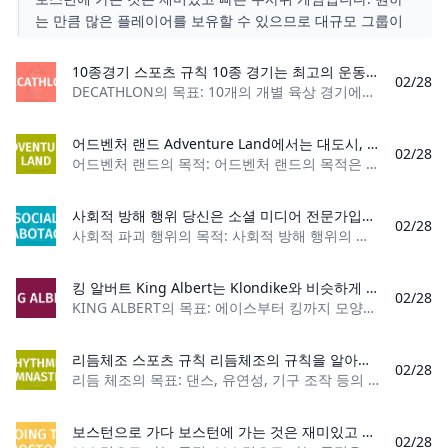
는 만큼 많은 플레이어를 보유할 수 있으므로 대규모 그룹이
플레이할 수 있습니다! 주사위 3개, 종이 한 장, 연필 한 자루
만 있으면 이동 중에 이 게임을 즐길 수 있습니다!
10종경기 스포츠 규칙 10종 경기는 최고의 운동선수들을 위한 올림픽 스포츠입니다. 이 놀라운 스포츠 이벤트의 규칙과 규정은 다음과 같습니다.
02/28
DECATHLON의 목표: 10개의 개별 육상 경기에서 가능한 가장 많은 점수를 획득하세요. 플레이어 수: 제한 없음 재료: 운동복 게임 유형: 스포츠 관객: 11+ 데
어드벤처 랜드 Adventure Land에서는 대도시, 광활한 숲, 무시무시한 산맥이 대지를 지배합니다. 가장 용감한 모험가들만이 약초와 금으로 가득 찬 시냇물을 찾기 위해 숲으로 나갑니다. 안개 생물들로 가득 찬 숲은 결국 사악하고 위험한 곳입니다. 더 많은 물건을 얻을수록 왕에게 더 많은 호의를 얻게 됩니다.
02/28
어드벤처 랜드의 목적: 어드벤처 랜드의 목적은 게임이 끝났을 때 가장 높은 승점을 얻은 플레이어가 되는 것입니다. 플레이어 수: 2~4명 재료: 게임 보드 1개, 개요
사회적 방해 행위 당신은 소셜 미디어 전문가입니까? 그렇다면 이 게임은 당신을 위한 게임이 아닙니다! 문자부터 Facebook까지 소셜 미디어를 방해할 준비를 하세요. 이 게임에는 침입에 제한이 없습니다.
02/28
사회적 파괴 행위의 목적: 사회적 방해 행위의 목적은 할당된 점수 값에 도달하는 첫 번째 플레이어가 되는 것입니다. 플레이어 수: 3명 이상 재료: 500장의 카드 놀이
킹 알버트 King Albert는 Klondike와 비슷하게 플레이되는 오픈 솔리테어 게임입니다. 하지만 이 게임에서는 플레이어가 드로우 더미나 폐기물 더미를 갖지 않습니다. 대신 플레이어는 예비 카드 7장에 액세스할 수 있습니다. 좀 더 도전적인 클래식 솔리테어 게임을 찾고 있다면 King Albert를 시도해 보세요.
02/28
KING ALBERT의 목표: 에이스부터 킹까지 모양에 따라 4개의 기초 파일을 쌓으세요. 플레이어 수: 1명 카드 수: 52개 카드 데크 카드 순위: (낮음) 에이스 – 킹
리듬체조 스포츠 규칙 리듬체조의 규칙을 알아보세요. 기구부터 득점까지 이 아름다운 스포츠를 이해하기 위해 알아야 할 모든 것을 배우십시오.
02/28
리듬 체조의 목표: 댄스, 유연성, 기구 조작 등의 요소를 통합한 루틴을 정확하고 우아하게 수행하여 다른 경쟁자보다 더 많은 점수를 획득합니다. 플레이어 수: 1~5
보스턴으로 가다 보스턴에 가는 것은 재미있고 빠른 주사위 게임입니다. 원하는 만큼 많은 플레이어를 보유할 수 있으므로 대규모 그룹이 플레이할 수 있습니다! 주사위 3개, 종이 한 장, 연필 한 자루만 있으면 이동 중에 이 게임을 즐길 수 있습니다!
02/28