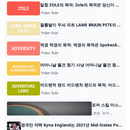
밑창 ZOLE의 목적: Zole의 목적은 당신이 수행하는 역할에 따라 다릅니다. 싱글 플레이어인 경우 목표는 61점을 획득하고 팀을 이기는 것입니다. 당신이 팀의 일원
Poker Rule
절름발이 두뇌 피트 LAME BRAIN PETE의 목표: Lame Brain Pete의 목표는 포트에서 승리하는 것입니다. 플레이어 수: 3~10명 재료: 표준 52장 카드 데크, 칩 또는 머니, 평평한 표면. 게
Poker Rule
역경 역경의 목적: 역경의 목적은 SpokesAnimal, SpokesPerson 및 Max Madison을 고용하는 최초의 광고 대행사가 되는 것입니다. 플레이어 수: 3~6명 재료: 슬로건 카드 400장, 제품 카
Poker Rule
어머니날 물건 찾기 사냥 어머니날 물건 찾기 게임의 목적: 어머니날 물건 찾기 게임의 목적은 엄마가 가능한 한 많은 선물을 찾는 것입니다. 플레이어 수: 2명 이상 자료: 선물 및 체크리스트 게임
Poker Rule
어드벤처 랜드 어드벤처 랜드의 목적: 어드벤처 랜드의 목적은 게임이 끝났을 때 가장 높은 승점을 얻은 플레이어가 되는 것입니다. 플레이어 수: 2~4명 재료: 게임 보드 1개, 개요
Poker Rule
포커 스킬 마스터 웹사이트: https://www.pokerskillevents.com/ 2024년 3월 20~25일 슬로베니아 스킬 포커 마스터 500k GTD, 노바 고리차(5) 2024년 7월 3~8일 슬로바키아 스킬 포커 마스터 500k GTD, 브라티슬
관광
포커
포커 데이
영국만 약력 Kyna England는 2021년 Mid-States Poker Tour(MSPT) 올해의 선수로 선정된 경력 수입이 $800,000가 넘는 미국 포커 플레이어입니다. 그녀는 GPoker YouTube 채널의 포커 리얼리티