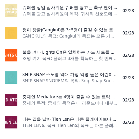
슈퍼볼 상업 심사위원 슈퍼볼 광고는 축구 팬이 아닌 사람들도 슈퍼볼을 시청하는 이유입니다. 슈퍼볼 광고 심사위원은 모두가 고예산 슈퍼볼 광고에 참여하게 만드는 재미있는 게임입니다!
02/28
슈퍼볼 광고 심사위원의 목적: 귀하의 선호도에 따라 각 슈퍼볼 광고를 심사합니다. 플레이어 수: 2명 이상 재료: 각 플레이어의 DIY 스코어카드, 펜 게임 유형: 슈퍼볼
괭이 창쿨(Cangkul)은 3~5명이 즐길 수 있는 트릭 테이킹 카드 게임입니다. Burro라는 게임과 비슷합니다. 이 게임에서 플레이어는 마지막 카드를 플레이하고 손을 비우는 첫 번째 플레이어가 되기 위해 경쟁하게 됩니다.
02/28
CANGKUL의 목표: Cangkul의 목표는 모든 카드를 사용하는 첫 번째 플레이어가 되는 것입니다. 플레이어 수: 3~5명 재료: 52장의 카드로 구성된 표
불을 켜다 Lights On은 일치하는 카드 세트를 구축하려는 플레이어와의 파트너십 게임입니다. 플레이어가 세트를 갖고 나면 파트너에게 신호를 보낸 다음 불이 켜집니다!라고 말해야 합니다. 신호를 보내다 적발되면 팀이 라운드에서 패배합니다.
02/28
조명 켜기 목표: 플러그 3개를 획득하는 첫 번째 팀이 되세요 플레이어 수: 4명 내용물: 색상별 전구 5개, 버블 전구 카드 5개, 플러그 카드 5개, 파손된 전구 카드 5
SNIP SNAP 스노렘 역대 가장 악명 높은 어린이 게임 중 하나이면서도 모든 연령대가 즐길 수 있는 Snip, Snap, Snorem을 플레이하는 방법을 알아보세요. Gamerules.org에서 플레이하는 법을 배우세요
02/28
SNIP SNAP SNOREM의 목적: Snip Snap Snorem의 목표는 모든 카드를 제거하는 데 성공한 최초의 플레이어가 되는 것입니다. 플레이어 수: 2명 이상 카드 수: 52 카드 순
중재인 Mediatore는 4명이 즐길 수 있는 트릭 테이킹 카드 게임입니다. 게임의 목표는 팀이 각 라운드에서 대부분의 점수를 획득하도록 하는 것입니다. 이것은 게임에서 승리하기 위한 판돈이나 포인트를 얻습니다.
02/28
중재의 목적: 중재의 목적은 매 라운드마다 대부분의 포인트를 획득하는 것입니다. 플레이어 수: 4명 재료: 40장의 카드로 구성된 이탈리아 덱, 입찰에 사용할 칩이
나는 길을 날아 Tien Len은 다른 플레이어보다 먼저 손에 있는 모든 카드를 없애는 것을 목표로 하는 베트남 카드 게임입니다. 가능한 한 많은 카드를 버리려면 다른 플레이어가 플레이한 조합을 이겨야 합니다. 전략을 세우고 조합을 만들어 게임에서 승리하세요!
02/28
TIEN LEN의 목표 Tien Len의 목표는 다른 플레이어보다 먼저 손에서 모든 카드를 제거하는 것입니다. 플레이어 수: 4명 재료: 표준 52 카드 덱 1개 게임 유형: 등반 카드