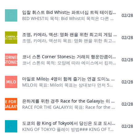
입찰 휘스트 Bid Whist는 파트너십 트릭 테이킹 게임입니다. 이는 2명으로 구성된 팀에 4명의 플레이어가 있다는 의미입니다. 이 팀은 베팅과 승리 트릭을 통해 경쟁하게 됩니다.
02/28
BID WHIST의 목적: Bid Whist의 목적은 다른 팀보다 먼저 목표 점수에 도달하는 것입니다. 플레이어 수: 4명 재료: 표준 카드 덱 1개와 조커 2개(빨간색, 검
조명, 카메라, 액션: 영화 팬을 위한 최고의 게임 조명, 카메라, 액션: 영화 팬을 위한 최고의 게임은 3명 이상의 플레이어가 플레이할 수 있는 파티 카드 게임입니다. 게임의 목표는 5장의 카드를 가장 먼저 획득하는 플레이어가 되는 것입니다.
02/28
조명, 카메라, 액션의 목표: 영화 팬을 위한 최고의 게임: 조명, 카메라, 액션의 목표: 영화 팬을 위한 최고의 게임은 카드 5장을 획득하는 첫 번째 플레이어가 되는 것
코너 스톤 Corner Stones는 거래의 행운만큼이나 손 관리에 많이 의존하는 더블 데크 솔리테어 게임입니다. 두 단계에 걸쳐 진행되는 플레이어는 먼저 거래를 주의 깊게 관찰해야 합니다. 적합한 기초 카드를 사용할 수 있게 되면 해당 카드를 그곳으로 옮겨야 합니다. 거래가 완료된 후 플레이어는 카드를 찾고 기초 더미 구축을 완료하기 위해 테이블을 관리해야 합니다.
02/28
코너 스톤의 목적: 모양에 따라 에이스에서 킹까지 4개의 기초를 쌓고, 킹에서 에이스까지 4개의 기초를 쌓습니다. 플레이어 수: 1명 카드 수: 104장의 카드 카드
마일로 Milo는 4명이 함께 즐기는 연결 도미노 게임입니다. 게임의 목표는 5점 이상을 획득하여 승리하는 것입니다.
02/28
MILO의 목표: Milo의 ​​목표는 상대보다 먼저 5점에 도달하는 것입니다. 플레이어 수: 4명 재료: 더블 6개 세트의 도미노 1개, 점수를 유지하는 방법,
은하계를 위한 경주 Race for the Galaxy는 이 세상에서 벗어난 경험을 원하는 플레이어에게 완벽한 게임입니다! 플레이어는 자신만의 은하계 세계를 건설합니다. 플레이어는 게임 내내 승점을 획득하며, 가장 많이 축적한 플레이어가 승리합니다!
02/28
RACE FOR THE GALAXY의 목표: Race for the Galaxy의 목표는 게임이 끝날 때까지 가장 많은 승점을 획득하는 것입니다. 플레이어 수: 2~4명 재료: 월드 카드 5장,
도쿄의 왕 King of Tokyo에서 당신은 도쿄 도시를 약탈하려는 6명의 괴물 중 한 명으로 플레이합니다. 게임 규칙에 따라 경쟁적인 격투 게임을 플레이하는 방법을 알아보세요.
02/28
KING OF TOKYO 플레이 방법### KING OF TOKYO의 목표: 최후의 괴물이 되어 보세요. 플레이어 수: 2~6명 재료: 개별 몬스터 보드 6개, 몬스터 카드 66개, 플라스틱