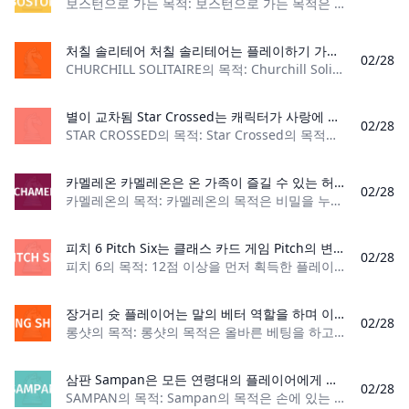
보스턴으로 가는 목적: 보스턴으로 가는 목적은 게임이 끝날 때까지 가장 많은 점수를 얻는 것입니다. 플레이어 수: 3명 이상 재료: 주사위 3개, 점수표, 연필/펜 게
처칠 솔리테어 처칠 솔리테어는 플레이하기 가장 어려운 솔리테어 게임으로 간주됩니다. 두 개의 전체 카드 덱을 사용하며 테이블에는 Devil's Six라고 불리는 별도의 카드 레이아웃이 있습니다. 처칠 솔리테어의 목표는 팀원 중 누군가가 먼저 카드를 다 써버리게 하는 것입니다.
02/28
CHURCHILL SOLITAIRE의 목적: Churchill Solitaire의 목적은 팀 중 누군가가 먼저 카드를 다 써버리게 하는 것입니다. 플레이어 수: 1명 재료: 표준 52장 카드 데
별이 교차됨 Star Crossed는 캐릭터가 사랑에 빠지거나 마음이 상하는 모습을 천천히 지켜보는 2인용 롤플레잉 게임입니다.
02/28
STAR CROSSED의 목적: Star Crossed의 목적은 별이 교차한 두 연인에 대한 아름다운 이야기를 만드는 것입니다. 플레이어 수: 2 재료: 룰북, 54개의 쌓기
카멜레온 카멜레온은 온 가족이 즐길 수 있는 허세 추리 게임입니다! 각 라운드는 선택한 역할에 따라 두 가지 다른 임무로 구성됩니다. 카멜레온 역할을 그리는 경우, 당신의 목표는 다른 사람들에게 비밀을 유지하여 당신이 알아내기 전에 비밀 단어를 결정하는 것입니다. 당신이 카멜레온이 아니라면, 말을 아끼지 말고 카멜레온이 누구인지 알아내도록 노력해야 합니다! 역할은 게임에 따라 결정되지만 결과는 당신에 의해 결정됩니다!
02/28
카멜레온의 목적: 카멜레온의 목적은 비밀을 누설하지 않고 카멜레온의 가면을 벗겨내는 것입니다. 플레이어가 카멜레온이라면 그들의 목표는 다른 플레이어들과 섞여
피치 6 Pitch Six는 클래스 카드 게임 Pitch의 변형입니다. High, Low, Jack, 6, Last Trick 및 Game을 포함하여 6가지 포인트를 사용할 수 있습니다. 입찰에서 12점 이상을 획득한 첫 번째 플레이어가 승자가 됩니다!
02/28
피치 6의 목적: 12점 이상을 먼저 획득한 플레이어가 게임에서 승리합니다. 플레이어 수: 3~6명 내용: 카드 52장, 설명서 게임 유형: 트릭 테이킹 카드 게임 관
장거리 슛 플레이어는 말의 베터 역할을 하며 이제 베팅 현장에서 자신이 얼마나 좋은지 확인할 때입니다. 플레이어는 자신의 베팅을 비밀로 유지하도록 주의해야 합니다. 그렇지 않으면 다른 사람이 베팅을 훼손할 수 있습니다. 롱샷은 가족 친화적이며 최대 8명의 플레이어가 즐거운 시간을 보낼 수 있는 많은 기회를 제공합니다!
02/28
롱샷의 목적: 롱샷의 목적은 올바른 베팅을 하고 다른 플레이어보다 더 많은 돈을 버는 것입니다. 플레이어 수: 3~8명 재료: 말 카드 10개, 말 주사위 1개, 이동 주
삼판 Sampan은 모든 연령대의 플레이어에게 완벽한 놀랍도록 쉬운 게임입니다. 중국에서 유래되어 어린이 파티 게임으로 가장 잘 알려져 있지만 누구에게나 즐거운 과거의 시간입니다! 게임의 목표는 손에 있는 모든 카드를 없애는 것입니다. 당신이 그것을 가장 먼저 할 수 있다면, 당신은 승리합니다!
02/28
SAMPAN의 목적: Sampan의 목적은 손에 있는 모든 카드를 사용하는 것입니다. 플레이어 수: 2~8명 재료: 52개 카드 덱 2개 게임 유형: 어린이 카드 게