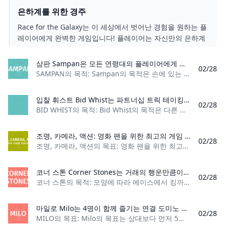
은하계를 위한 경주
Race for the Galaxy는 이 세상에서 벗어난 경험을 원하는 플
레이어에게 완벽한 게임입니다! 플레이어는 자신만의 은하계
세계를 건설합니다. 플레이어는 게임 내내 승점을 획득하며,
가장 많이 축적한 플레이어가 승리합니다!
삼판 Sampan은 모든 연령대의 플레이어에게 완벽한 놀랍도록 쉬운 게임입니다. 중국에서 유래되어 어린이 파티 게임으로 가장 잘 알려져 있지만 누구에게나 즐거운 과거의 시간입니다! 게임의 목표는 손에 있는 모든 카드를 없애는 것입니다. 당신이 그것을 가장 먼저 할 수 있다면, 당신은 승리합니다!
02/28
SAMPAN의 목적: Sampan의 목적은 손에 있는 모든 카드를 사용하는 것입니다. 플레이어 수: 2~8명 재료: 52개 카드 덱 2개 게임 유형: 어린이 카드 게
입찰 휘스트 Bid Whist는 파트너십 트릭 테이킹 게임입니다. 이는 2명으로 구성된 팀에 4명의 플레이어가 있다는 의미입니다. 이 팀은 베팅과 승리 트릭을 통해 경쟁하게 됩니다.
02/28
BID WHIST의 목적: Bid Whist의 목적은 다른 팀보다 먼저 목표 점수에 도달하는 것입니다. 플레이어 수: 4명 재료: 표준 카드 덱 1개와 조커 2개(빨간색, 검
조명, 카메라, 액션: 영화 팬을 위한 최고의 게임 조명, 카메라, 액션: 영화 팬을 위한 최고의 게임은 3명 이상의 플레이어가 플레이할 수 있는 파티 카드 게임입니다. 게임의 목표는 5장의 카드를 가장 먼저 획득하는 플레이어가 되는 것입니다.
02/28
조명, 카메라, 액션의 목표: 영화 팬을 위한 최고의 게임: 조명, 카메라, 액션의 목표: 영화 팬을 위한 최고의 게임은 카드 5장을 획득하는 첫 번째 플레이어가 되는 것
코너 스톤 Corner Stones는 거래의 행운만큼이나 손 관리에 많이 의존하는 더블 데크 솔리테어 게임입니다. 두 단계에 걸쳐 진행되는 플레이어는 먼저 거래를 주의 깊게 관찰해야 합니다. 적합한 기초 카드를 사용할 수 있게 되면 해당 카드를 그곳으로 옮겨야 합니다. 거래가 완료된 후 플레이어는 카드를 찾고 기초 더미 구축을 완료하기 위해 테이블을 관리해야 합니다.
02/28
코너 스톤의 목적: 모양에 따라 에이스에서 킹까지 4개의 기초를 쌓고, 킹에서 에이스까지 4개의 기초를 쌓습니다. 플레이어 수: 1명 카드 수: 104장의 카드 카드
마일로 Milo는 4명이 함께 즐기는 연결 도미노 게임입니다. 게임의 목표는 5점 이상을 획득하여 승리하는 것입니다.
02/28
MILO의 목표: Milo의 ​​목표는 상대보다 먼저 5점에 도달하는 것입니다. 플레이어 수: 4명 재료: 더블 6개 세트의 도미노 1개, 점수를 유지하는 방법,