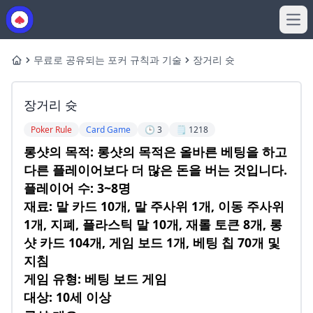
Ope
무료로 공유되는 포커 규칙과 기술
장거리 슛
Home
장거리 슛
Poker Rule
Card Game
🕒 3
🗒️ 1218
롱샷의 목적: 롱샷의 목적은 올바른 베팅을 하고
다른 플레이어보다 더 많은 돈을 버는 것입니다.
플레이어 수: 3~8명
재료: 말 카드 10개, 말 주사위 1개, 이동 주사위
1개, 지폐, 플라스틱 말 10개, 재롤 토큰 8개, 롱
샷 카드 104개, 게임 보드 1개, 베팅 칩 70개 및
지침
게임 유형: 베팅 보드 게임
대상: 10세 이상