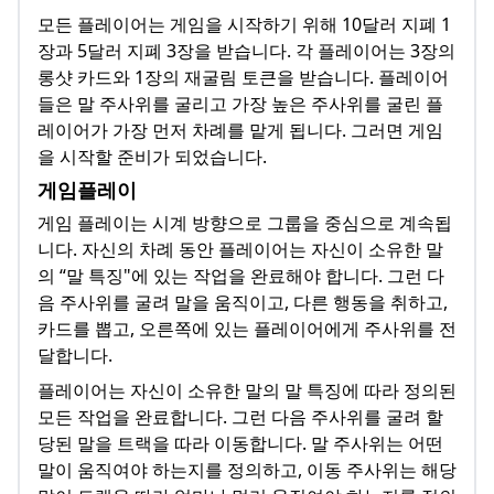
모든 플레이어는 게임을 시작하기 위해 10달러 지폐 1
장과 5달러 지폐 3장을 받습니다. 각 플레이어는 3장의
롱샷 카드와 1장의 재굴림 토큰을 받습니다. 플레이어
들은 말 주사위를 굴리고 가장 높은 주사위를 굴린 플
레이어가 가장 먼저 차례를 맡게 됩니다. 그러면 게임
을 시작할 준비가 되었습니다.
게임플레이
게임 플레이는 시계 방향으로 그룹을 중심으로 계속됩
니다. 자신의 차례 동안 플레이어는 자신이 소유한 말
의 “말 특징"에 있는 작업을 완료해야 합니다. 그런 다
음 주사위를 굴려 말을 움직이고, 다른 행동을 취하고,
카드를 뽑고, 오른쪽에 있는 플레이어에게 주사위를 전
달합니다.
플레이어는 자신이 소유한 말의 말 특징에 따라 정의된
모든 작업을 완료합니다. 그런 다음 주사위를 굴려 할
당된 말을 트랙을 따라 이동합니다. 말 주사위는 어떤
말이 움직여야 하는지를 정의하고, 이동 주사위는 해당