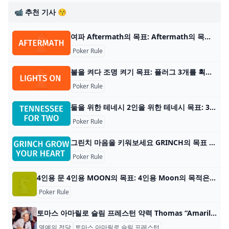
📹 추천 기사 😚
여파 Aftermath의 목표: Aftermath의 목표는 모든 플레이어가 캐릭터의 목표를 달성하고 식민지가 해체되는 것을 막는 것입니다. 플레이어 수: 1~4
Poker Rule
불을 켜다 조명 켜기 목표: 플러그 3개를 획득하는 첫 번째 팀이 되세요 플레이어 수: 4명 내용물: 색상별 전구 5개, 버블 전구 카드 5개, 플러그 카드 5개, 파손된 전구 카드 5
Poker Rule
둘을 위한 테네시 2인을 위한 테네시 목표: 300점 이상을 획득한 첫 번째 플레이어가 되세요 플레이어 수: 2명 카드 수: 45장 루크 덱 게임 유형: 트릭 테이킹 관객: 성인 두 사람을 위
Poker Rule
그린치 마음을 키워보세요 GRINCH의 목표 마음을 키우세요: 최종 라운드 후 가장 많은 점수를 획득한 플레이어가 되세요 플레이어 수: 2~6명 내용: 카드 48장, 점수 패드, 그린치 타일
Poker Rule
4인용 문 4인용 MOON의 목표: 4인용 Moon의 목적은 21점에 도달하는 첫 번째 플레이어가 되는 것입니다. 플레이어 수: 4명 재료: 더블 6 도미노 세트, 점수를 유지
Poker Rule
토마스 아마릴로 슬림 프레스턴 약력 Thomas “Amarillo Slim” Preston은 1972년 WSOP(World Series of Poker) 메인 이벤트에서 우승한 미국 포커 플레이어였습니다. 그는 30년 동안 3개의 팔찌를 더 획득했으며, 그 중 마지막
명예의 전당
토마스 아마릴로 슬림 프레스턴