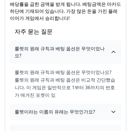
배당률을 곱한 금액을 받게 됩니다. 베팅금액은 마카드
하단에 기재되어 있습니다. 가장 많은 돈을 가진 플레
이어가 게임에서 승리합니다!
자주 묻는 질문
룰렛의 원래 규칙과 베팅 옵션은 무엇이었나
요?
룰렛의 원래 규칙과 베팅 옵션은 무엇이었나요?
룰렛의 원래 규칙과 베팅 옵션은 비교적 간단했습
니다. 이 게임은 일반적으로 1부터 36까지의 번호
가 매겨진 포켓이 있
룰렛이라는 이름의 유래는 무엇인가요?