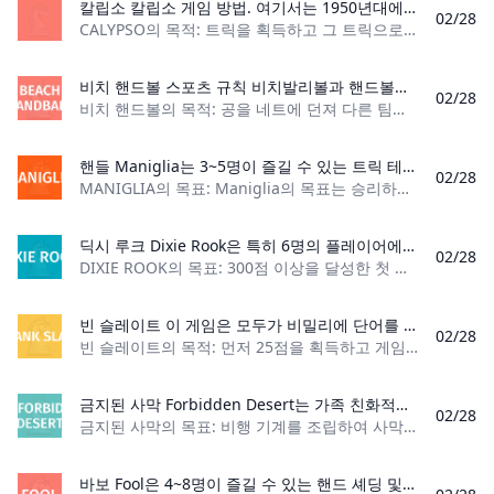
칼립소 칼립소 게임 방법. 여기서는 1950년대에 발명된 잊혀진 트릭 테이킹 게임의 탄생에 대한 자세한 통찰력을 발견할 수 있습니다.
02/28
CALYPSO의 목적: 트릭을 획득하고 그 트릭으로 칼립소를 구성하세요. 플레이어 수: 4명(고정 파트너십) 카드 수: 표준 52 카드 데크 카드 순위: A(높음)
비치 핸드볼 스포츠 규칙 비치발리볼과 핸드볼은 들어봤지만, 비치핸드볼도 들어보셨나요? 이 독특한 아웃도어 스포츠의 룰을 배워봅시다!
02/28
비치 핸드볼의 목적: 공을 네트에 던져 다른 팀보다 더 많은 골을 넣습니다. 플레이어 수: 팀당 4명 재료: 골, 핸드볼 게임 유형: 스포츠 관객: 7+ 비치핸드볼 개요 비치
핸들 Maniglia는 3~5명이 즐길 수 있는 트릭 테이킹 카드 게임입니다. 게임의 목표는 상대방보다 먼저 승리하는 데 필요한 점수를 획득하는 것입니다.
02/28
MANIGLIA의 목표: Maniglia의 목표는 승리하는 데 필요한 점수를 가장 먼저 획득하는 팀이 되는 것입니다. 플레이어 수: 3~5명 재료: 40장의 라
딕시 루크 Dixie Rook은 특히 6명의 플레이어에게 적합한 팀 기반 트릭 테이킹 게임입니다. 게임은 팀으로 진행되며 게임 플레이에 영향을 미치는 몇 가지 흥미로운 변경 사항이 포함되어 있습니다.
02/28
DIXIE ROOK의 목표: 300점 이상을 달성한 첫 번째 팀이 되세요 플레이어 수: 파트너십을 맺은 플레이어는 4~6명입니다. 카드 수: 루크 카드 56장 카드 순위: (
빈 슬레이트 이 게임은 모두가 비밀리에 단어를 써서 단어 큐 카드를 완성하고 다른 한 명의 플레이어와 짝을 이루어 가장 많은 포인트를 획득하는 정말 재미있고 재미있는 게임입니다.
02/28
빈 슬레이트의 목적: 먼저 25점을 획득하고 게임에서 승리하는 것입니다. 플레이어 수: 3~8명 구성품: 색상으로 구분된 귀여운 화이트보드 8개, 건조 지우기 마
금지된 사막 Forbidden Desert는 가족 친화적인 세 가지 게임이지만 그럼에도 불구하고 도전적인 Forbidden 3부작의 일부입니다. 이 게임에서 한 팀의 탐험가들은 사막 모래 속에 묻혀 있는 엄청나게 발전된 도시의 폐허에 갇혀 있다는 사실을 알게 됩니다.
02/28
금지된 사막의 목표: 비행 기계를 조립하여 사막이 당신을 죽이기 전에 탈출하세요 플레이어 수: 2-5명 재료: 24개의 사막 타일 48개의 모래 마커 나무 모험가 폰 6
바보 Fool은 4~8명이 즐길 수 있는 핸드 셰딩 및 트릭 테이킹 게임입니다. 플레이어는 가능한 한 빨리 카드를 없애려고 노력하고 있습니다. 조심하세요! 최악의 카드를 사용하여 바보라는 칭호를 얻으세요.