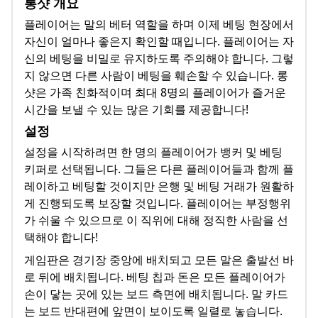
롱샷 개요
플레이어는 말의 베터 역할을 하며 이제 베팅 현장에서
자신이 얼마나 좋은지 확인할 때입니다. 플레이어는 자
신의 베팅을 비밀로 유지하도록 주의해야 합니다. 그렇
지 않으면 다른 사람이 베팅을 훼손할 수 있습니다. 롱
샷은 가족 친화적이며 최대 8명의 플레이어가 즐거운
시간을 보낼 수 있는 많은 기회를 제공합니다!
설정
설정을 시작하려면 한 명의 플레이어가 뱅커 및 베팅
키퍼로 선택됩니다. 그들은 다른 플레이어들과 함께 플
레이하고 베팅할 것이지만 은행 및 베팅 거래가 원활하
게 진행되도록 보장할 것입니다. 플레이어는 부정행위
가 쉬울 수 있으므로 이 직위에 대해 정직한 사람을 선
택해야 합니다!
게임판은 경기장 중앙에 배치되고 모든 말은 출발선 바
로 뒤에 배치됩니다. 베팅 칩과 돈은 모든 플레이어가
손이 닿는 곳에 있는 보드 측면에 배치됩니다. 말 카드
는 보드 반대편에 앞면이 보이도록 일렬로 놓습니다.