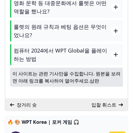
영화 문학 등 대중문화에서 룰렛은 어떤
역할을 했나요?
룰렛의 원래 규칙과 베팅 옵션은 무엇이
었나요?
컴퓨터 2024에서 WPT Global을 플레이
하는 방법
이 사이트는 관련 기사만을 수집합니다. 원본을 보려
면 아래 링크를 복사하여 열어주세요.
삼판
장거리 슛
입찰 휘스트
🔥 🎨 WPT Korea | 포커 게임 🎧