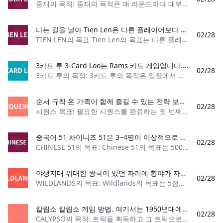
중재의 목적: 중재의 목적은 매 라운드마다 대부분의 포인트를 획득하는 것입니다. 플레이어 수: 4명 재료: 40장의 카드로 구성된 이탈리아 덱, 입찰에 사용할 칩이
나는 길을 날아 Tien Len은 다른 플레이어보다 먼저 손에 있는 모든 카드를 없애는 것을 목표로 하는 베트남 카드 게임입니다. 가능한 한 많은 카드를 버리려면 다른 플레이어가 플레이한 조합을 이겨야 합니다. 전략을 세우고 조합을 만들어 게임에서 승리하세요!
02/28
TIEN LEN의 목표 Tien Len의 목표는 다른 플레이어보다 먼저 손에서 모든 카드를 제거하는 것입니다. 플레이어 수: 4명 재료: 표준 52 카드 덱 1개 게임 유형: 등반 카드
3카드 루 3-Card Loo는 Rams 카드 게임입니다. 목표는 가능한 한 많은 트릭을 획득하여 판돈을 획득하는 것입니다.
02/28
3카드 루의 목적: 3카드 루의 목적은 입찰에서 승리하고 다른 플레이어로부터 지분을 모으는 것입니다. 플레이어 수: 5~16명. 재료: 52장의 카드로 구성된 표
순서 규칙 온 가족이 함께 즐길 수 있는 전략 보드 게임을 즐기고 싶으신가요? Sequence는 배우기 쉬운 규칙을 갖춘 재미있는 가족용 고전 게임입니다.
02/28
시퀀스 목표: 필요한 시퀀스를 완료하는 첫 번째 플레이어가 되세요. 플레이어 수: 212명(23으로 나눌 수 있는 2~12명) 시퀀스 재료: 룰북, 게임 보드, 빨
중국어 51 차이니즈 51은 3~4명이 이상적으로 즐길 수 있는 상업 단체 카드 게임입니다. 기술적으로는 2~5명이 플레이할 수 있습니다. 게임의 목표는 500점 이상을 달성한 첫 번째 플레이어가 되거나, 여러 사람이 동시에 달성할 경우 가장 높은 점수를 획득하는 것입니다. 플레이어는 모두 같은 무늬가 되도록 5장의 카드를 선별하여 이 목표를 달성할 수 있습니다. 카드는 관련 값에 따라 점수가 매겨지며 이 점수는 라운드가 끝날 때 점수가 매겨집니다.
02/28
CHINESE 51의 목표: Chinese 51의 목표는 500점 이상을 획득한 최초의 플레이어가 되는 것입니다. 플레이어 수: 3~4명 재료: 표준 52장 카드 데크 1개, 점수를 유지하
야생지대 위대한 왕국이 있던 자리에 황야가 자리 잡았습니다. 이 땅에는 법이 없습니다. 생존하고 부를 쌓고 영광을 얻으려면 함께 뭉쳐야 합니다. 각 플레이어는 고유한 강 세력을 조종하며 전쟁을 벌입니다. 어떤 플레이어가 땅을 정복하고 게임에서 승리하게 될까요?
02/28
WILDLANDS의 목표: Wildlands의 목표는 5점을 획득하는 첫 번째 플레이어가 되는 것입니다. 플레이어 수: 2~4명 재료: 게임보드 1개, 피해
칼립소 칼립소 게임 방법. 여기서는 1950년대에 발명된 잊혀진 트릭 테이킹 게임의 탄생에 대한 자세한 통찰력을 발견할 수 있습니다.
02/28
CALYPSO의 목적: 트릭을 획득하고 그 트릭으로 칼립소를 구성하세요. 플레이어 수: 4명(고정 파트너십) 카드 수: 표준 52 카드 데크 카드 순위: A(높음)