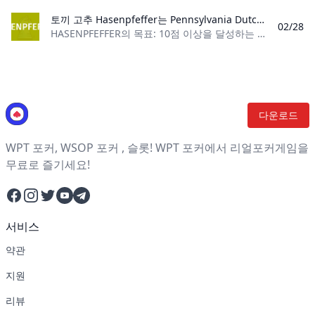
토끼 고추 Hasenpfeffer는 Pennsylvania Dutch가 만든 Euchre의 단순화된 변형입니다. 두 명으로 구성된 팀으로 플레이하는 플레이어는 트럼프 수트를 결정하기 위해 입찰하고 가능한 한 많은 트릭을 시도합니다. 10점을 먼저 획득하는 팀이 승리하므로 게임은 빠르게 진행됩니다.
02/28
HASENPFEFFER의 목표: 10점 이상을 달성하는 첫 번째 팀이 되십시오. 플레이어 수: 4명, 2명으로 구성된 팀 카드 수: 25개 카드 덱 카드 순위: (낮
다운로드
WPT 포커, WSOP 포커 , 슬롯! WPT 포커에서 리얼포커게임을
무료로 즐기세요!
Facebook
Instagram
Twitter
YouTube
Telegram
서비스
약관
지원
리뷰