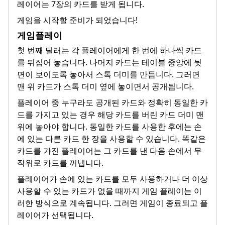
레이어는 7장의 카드를 받게 됩니다.
게임을 시작할 준비가 되었습니다!
게임플레이
첫 번째 딜러는 각 플레이어에게 한 번에 하나씩 카드
를 뒤집어 놓습니다. 나머지 카드는 테이블 중앙에 뒷
면이 보이도록 놓아서 스톡 더미를 만듭니다. 그러면
맨 위 카드가 스톡 더미 옆에 놓이면서 공개됩니다.
플레이어 중 누구라도 공개된 카드와 정확히 동일한 카
드를 가지고 있는 경우 해당 카드를 버린 카드 더미 맨
위에 놓아야 합니다. 동일한 카드를 사용한 후에는 손
에 있는 다른 카드 한 장을 사용할 수 있습니다. 똑같은
카드를 가진 플레이어는 그 카드를 낸 다음 손에서 무
작위로 카드를 꺼냅니다.
플레이어가 손에 있는 카드를 모두 사용하거나 더 이상
사용할 수 있는 카드가 없을 때까지 게임 플레이는 이
러한 방식으로 계속됩니다. 그러면 게임이 종료되고 플
레이어가 선택됩니다.