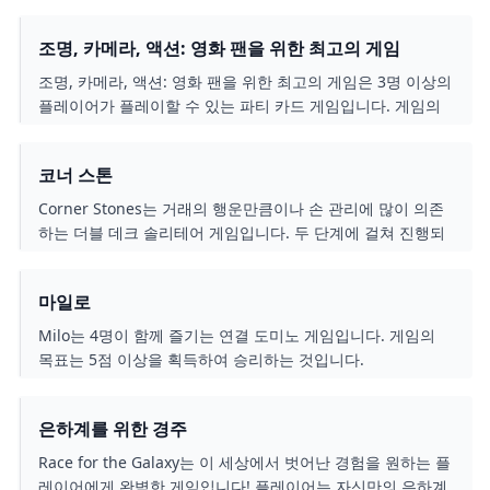
은 베팅과 승리 트릭을 통해 경쟁하게 됩니다.
조명, 카메라, 액션: 영화 팬을 위한 최고의 게임
조명, 카메라, 액션: 영화 팬을 위한 최고의 게임은 3명 이상의
플레이어가 플레이할 수 있는 파티 카드 게임입니다. 게임의
목표는 5장의 카드를 가장 먼저 획득하는 플레이어가 되는 것
입니다.
코너 스톤
Corner Stones는 거래의 행운만큼이나 손 관리에 많이 의존
하는 더블 데크 솔리테어 게임입니다. 두 단계에 걸쳐 진행되
는 플레이어는 먼저 거래를 주의 깊게 관찰해야 합니다. 적합
한 기초 카드를 사용할 수 있게 되면 해당 카드를 그곳으로 옮
마일로
겨야 합니다. 거래가 완료된 후 플레이어는 카드를 찾고 기초
더미 구축을 완료하기 위해 테이블을 관리해야 합니다.
Milo는 4명이 함께 즐기는 연결 도미노 게임입니다. 게임의
목표는 5점 이상을 획득하여 승리하는 것입니다.
은하계를 위한 경주
Race for the Galaxy는 이 세상에서 벗어난 경험을 원하는 플
레이어에게 완벽한 게임입니다! 플레이어는 자신만의 은하계