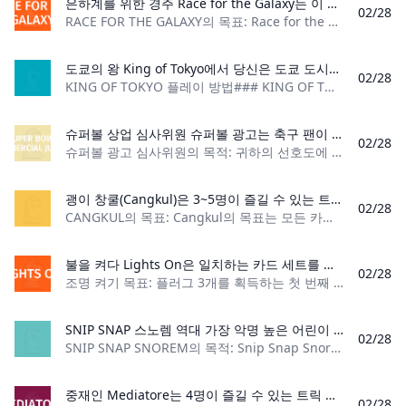
은하계를 위한 경주 Race for the Galaxy는 이 세상에서 벗어난 경험을 원하는 플레이어에게 완벽한 게임입니다! 플레이어는 자신만의 은하계 세계를 건설합니다. 플레이어는 게임 내내 승점을 획득하며, 가장 많이 축적한 플레이어가 승리합니다!
02/28
RACE FOR THE GALAXY의 목표: Race for the Galaxy의 목표는 게임이 끝날 때까지 가장 많은 승점을 획득하는 것입니다. 플레이어 수: 2~4명 재료: 월드 카드 5장,
도쿄의 왕 King of Tokyo에서 당신은 도쿄 도시를 약탈하려는 6명의 괴물 중 한 명으로 플레이합니다. 게임 규칙에 따라 경쟁적인 격투 게임을 플레이하는 방법을 알아보세요.
02/28
KING OF TOKYO 플레이 방법### KING OF TOKYO의 목표: 최후의 괴물이 되어 보세요. 플레이어 수: 2~6명 재료: 개별 몬스터 보드 6개, 몬스터 카드 66개, 플라스틱
슈퍼볼 상업 심사위원 슈퍼볼 광고는 축구 팬이 아닌 사람들도 슈퍼볼을 시청하는 이유입니다. 슈퍼볼 광고 심사위원은 모두가 고예산 슈퍼볼 광고에 참여하게 만드는 재미있는 게임입니다!
02/28
슈퍼볼 광고 심사위원의 목적: 귀하의 선호도에 따라 각 슈퍼볼 광고를 심사합니다. 플레이어 수: 2명 이상 재료: 각 플레이어의 DIY 스코어카드, 펜 게임 유형: 슈퍼볼
괭이 창쿨(Cangkul)은 3~5명이 즐길 수 있는 트릭 테이킹 카드 게임입니다. Burro라는 게임과 비슷합니다. 이 게임에서 플레이어는 마지막 카드를 플레이하고 손을 비우는 첫 번째 플레이어가 되기 위해 경쟁하게 됩니다.
02/28
CANGKUL의 목표: Cangkul의 목표는 모든 카드를 사용하는 첫 번째 플레이어가 되는 것입니다. 플레이어 수: 3~5명 재료: 52장의 카드로 구성된 표
불을 켜다 Lights On은 일치하는 카드 세트를 구축하려는 플레이어와의 파트너십 게임입니다. 플레이어가 세트를 갖고 나면 파트너에게 신호를 보낸 다음 불이 켜집니다!라고 말해야 합니다. 신호를 보내다 적발되면 팀이 라운드에서 패배합니다.
02/28
조명 켜기 목표: 플러그 3개를 획득하는 첫 번째 팀이 되세요 플레이어 수: 4명 내용물: 색상별 전구 5개, 버블 전구 카드 5개, 플러그 카드 5개, 파손된 전구 카드 5
SNIP SNAP 스노렘 역대 가장 악명 높은 어린이 게임 중 하나이면서도 모든 연령대가 즐길 수 있는 Snip, Snap, Snorem을 플레이하는 방법을 알아보세요. Gamerules.org에서 플레이하는 법을 배우세요
02/28
SNIP SNAP SNOREM의 목적: Snip Snap Snorem의 목표는 모든 카드를 제거하는 데 성공한 최초의 플레이어가 되는 것입니다. 플레이어 수: 2명 이상 카드 수: 52 카드 순
중재인 Mediatore는 4명이 즐길 수 있는 트릭 테이킹 카드 게임입니다. 게임의 목표는 팀이 각 라운드에서 대부분의 점수를 획득하도록 하는 것입니다. 이것은 게임에서 승리하기 위한 판돈이나 포인트를 얻습니다.
02/28