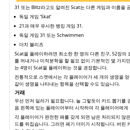
31 또는 Blitz라고도 알려진 Scat는 다른 게임과 이름을
독일 게임 ‘Skat’
21과 매우 유사한 뱅킹 게임 31.
독일 게임 31 또는 Schwimmen
더치 블리츠
Scat을 플레이하려면 최소한 한 명의 다른 친구, 52장의
를 꺼내거나 미적분학을 할 필요 없이 기본적인 몇 가지만
는 4명이 Scat을 플레이하는 것을 권장합니다.
전통적으로 스캣에서는 각 플레이어가 세 개의 생명을 얻
같이 생명을 나타내는 항목을 선택할 수도 있습니다.
거래
우선 먼저 딜러가 필요합니다. 늘 그렇듯이 카드 뽑기를 
음 왼쪽에 있는 플레이어부터 시작하여 각 플레이어에게 
각 플레이어가 완전한 패를 갖게 되면 남은 처리되지 않은 
드를 뒤집습니다. 그러면 폐기 더미가 시작됩니다. 버린 