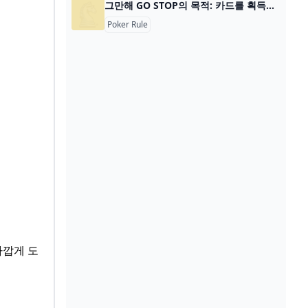
그만해 GO STOP의 목적: 카드를 획득하고 조합하여 점수를 획득하세요. 플레이어 수: 2-3명 카드 수: 48장 또는 50장의 한국 꽃 카드 덱 재료: 포커 칩 게임 유형: 낚
Poker Rule
가깝게 도