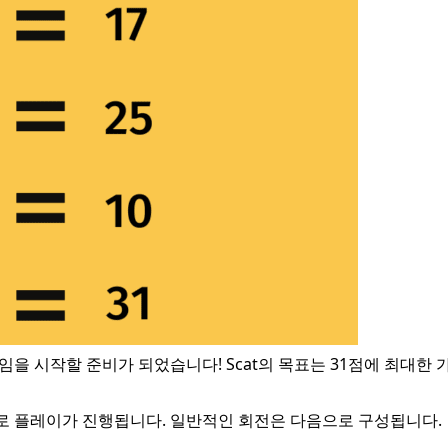
을 시작할 준비가 되었습니다! Scat의 목표는 31점에 최대한 
로 플레이가 진행됩니다. 일반적인 회전은 다음으로 구성됩니다.