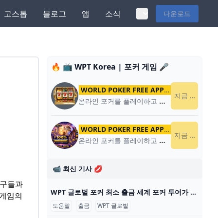
고스톱
블로그
앱
소식
다운로드
🔥 📺 WPT Korea | 포커 게임 🎤
WORLD POKER FREE APP777
환영 보너스
지금 플레이
온라인 포커를 플레이하고 실제 돈을 따세요.
WORLD POKER FREE APP777
환영 보너스
지금 플레이
온라인 포커를 플레이하고 실제 돈을 따세요.
📹 최신 기사 💋
친구들과
WPT 글로벌 포커 최소 출금 세계 포커 투어가 지원하는 트렌디한 포커 플랫폼 WPT 글로벌의 혜택을 알아보세요. 원활한 게임 플레이를 위한 간편한 입출금 프로세스에 대해 배워보세요. 2022년에
 게임의
도움말
출금
WPT 글로벌