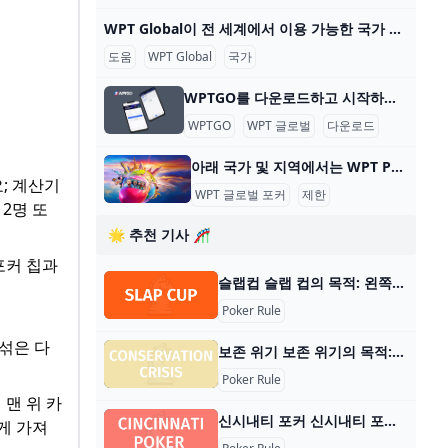
WPT Global이 전 세계에서 이용 가능한 국가 1: 지역 WPTG는 다음 지역을 지원합니다: 대한민국 🇰🇷 일본 🇯🇵 베트남 🇻🇳 멕시코 🇲🇽 말레이시아 🇲🇾 인도네시아 🇮🇩 WPTG는 이러한 지역에 오프라인 부서
도움
WPT Global
국가
WPTGO를 다운로드하고 시작하는 방법 WPTGO를 다운로드하고 온라인 포커를 시작하는 방법 World Poker Tour와 관련된 온라인 포커 플랫폼인 WPTGO를 시작하는 것은 간단하고 빠릅니다. 다음의 간단한
WPTGO
WPT 글로벌
다운로드
아래 국가 및 지역에서는 WPT Poker Global을 다운로드하고 플레이할 수 없습니다. WPT Global Poker는 100개 이상의 국가에서 플레이어가 접속할 수 있지만 현지 규정에 따른 특정 제한 사항이 있습니다. 아래 국가 및 지역에서 WPT Poker Global을 다운
요; 계산기
WPT 글로벌 포커
제한
2명 또
🌟 추천 기사 🎢
포커 칩과
슬랩컵 슬랩 컵의 목적: 왼쪽에 있는 플레이어보다 먼저 컵에 탁구공을 튕겨서 컵을 쳐 방해하지 않게 하세요. 플레이어 수: 4명 이상 내용물: 빈 빨간색 솔로 컵 2개, 탁구공 2
Poker Rule
섞은 다
보존 위기 보존 위기의 목적: 야생동물 보호구역을 재건하고 야생동물 개체수를 늘리는 것입니다. 플레이어 수: 2~4명 구성 요소: 게임 보드, 플레이어 보드 4개, 검은색 토
Poker Rule
 맨 위 카
신시내티 포커 신시내티 포커의 목표: 게임이 끝날 때 가장 많은 칩을 가진 플레이어가 되세요 플레이어 수: 3명 이상 카드 수: 표준 52 카드 데크 카드 등급: 2(낮음) – A(높음) 게
게 가져