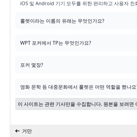
iOS 및 Android 기기 모두를 위한 편리하고 사용자 친
룰렛이라는 이름의 유래는 무엇인가요?
WPT 포커에서 TP는 무엇인가요?
포커 몇장?
영화 문학 등 대중문화에서 룰렛은 어떤 역할을 했나요
이 사이트는 관련 기사만을 수집합니다. 원본을 보려면 
거만