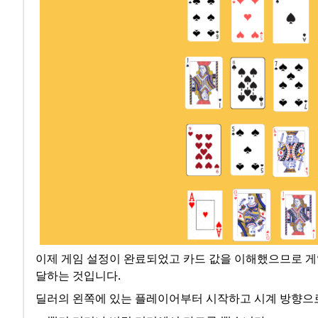
이제 게임 설정이 완료되었고 카드 값을 이해했으므로 게임
달하는 것입니다.
딜러의 왼쪽에 있는 플레이어부터 시작하고 시계 방향으