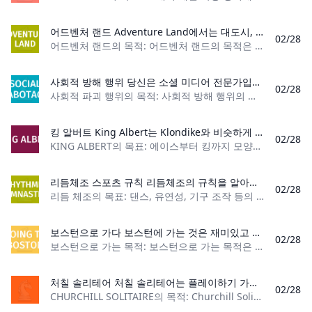
어드벤처 랜드 Adventure Land에서는 대도시, 광활한 숲, 무시무시한 산맥이 대지를 지배합니다. 가장 용감한 모험가들만이 약초와 금으로 가득 찬 시냇물을 찾기 위해 숲으로 나갑니다. 안개 생물들로 가득 찬 숲은 결국 사악하고 위험한 곳입니다. 더 많은 물건을 얻을수록 왕에게 더 많은 호의를 얻게 됩니다.
02/28
어드벤처 랜드의 목적: 어드벤처 랜드의 목적은 게임이 끝났을 때 가장 높은 승점을 얻은 플레이어가 되는 것입니다. 플레이어 수: 2~4명 재료: 게임 보드 1개, 개요
사회적 방해 행위 당신은 소셜 미디어 전문가입니까? 그렇다면 이 게임은 당신을 위한 게임이 아닙니다! 문자부터 Facebook까지 소셜 미디어를 방해할 준비를 하세요. 이 게임에는 침입에 제한이 없습니다.
02/28
사회적 파괴 행위의 목적: 사회적 방해 행위의 목적은 할당된 점수 값에 도달하는 첫 번째 플레이어가 되는 것입니다. 플레이어 수: 3명 이상 재료: 500장의 카드 놀이
킹 알버트 King Albert는 Klondike와 비슷하게 플레이되는 오픈 솔리테어 게임입니다. 하지만 이 게임에서는 플레이어가 드로우 더미나 폐기물 더미를 갖지 않습니다. 대신 플레이어는 예비 카드 7장에 액세스할 수 있습니다. 좀 더 도전적인 클래식 솔리테어 게임을 찾고 있다면 King Albert를 시도해 보세요.
02/28
KING ALBERT의 목표: 에이스부터 킹까지 모양에 따라 4개의 기초 파일을 쌓으세요. 플레이어 수: 1명 카드 수: 52개 카드 데크 카드 순위: (낮음) 에이스 – 킹
리듬체조 스포츠 규칙 리듬체조의 규칙을 알아보세요. 기구부터 득점까지 이 아름다운 스포츠를 이해하기 위해 알아야 할 모든 것을 배우십시오.
02/28
리듬 체조의 목표: 댄스, 유연성, 기구 조작 등의 요소를 통합한 루틴을 정확하고 우아하게 수행하여 다른 경쟁자보다 더 많은 점수를 획득합니다. 플레이어 수: 1~5
보스턴으로 가다 보스턴에 가는 것은 재미있고 빠른 주사위 게임입니다. 원하는 만큼 많은 플레이어를 보유할 수 있으므로 대규모 그룹이 플레이할 수 있습니다! 주사위 3개, 종이 한 장, 연필 한 자루만 있으면 이동 중에 이 게임을 즐길 수 있습니다!
02/28
보스턴으로 가는 목적: 보스턴으로 가는 목적은 게임이 끝날 때까지 가장 많은 점수를 얻는 것입니다. 플레이어 수: 3명 이상 재료: 주사위 3개, 점수표, 연필/펜 게
처칠 솔리테어 처칠 솔리테어는 플레이하기 가장 어려운 솔리테어 게임으로 간주됩니다. 두 개의 전체 카드 덱을 사용하며 테이블에는 Devil's Six라고 불리는 별도의 카드 레이아웃이 있습니다. 처칠 솔리테어의 목표는 팀원 중 누군가가 먼저 카드를 다 써버리게 하는 것입니다.
02/28
CHURCHILL SOLITAIRE의 목적: Churchill Solitaire의 목적은 팀 중 누군가가 먼저 카드를 다 써버리게 하는 것입니다. 플레이어 수: 1명 재료: 표준 52장 카드 데