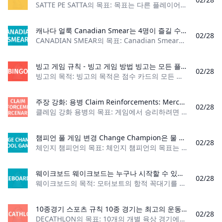
SATTE PE SATTA의 목표: 목표는 다른 플레이어보다 먼저 모든 카드를 제거하는 것입니다. 플레이어 수: 3-8명 카드 수: 표준 52장 카드 덱 관객: 12+ 게임 유형: 러
캐나다 얼룩 Canadian Smear는 4명이 즐길 수 있는 트릭 테이킹 카드 게임입니다. 목표는 당신의 팀이 상대방보다 먼저 15점을 획득하는 것입니다.
02/28
CANADIAN SMEAR의 목표: Canadian Smear의 목표는 15점에 도달하는 것입니다. 플레이어 수: 4명 재료: 표준 52장 카드 데크, 점수를 유지하는 방법 및 평평한 표면.
빙고 게임 규칙 - 빙고 게임 방법 빙고는 모든 플레이어가 다른 플레이어보다 먼저 자신의 스코어카드에 있는 한 줄의 공간을 채우려고 시도하는 우연의 게임입니다. 사용 중인 스코어카드 유형에 따라 무엇이든 호출하여 이를 수행할 수 있습니다. 플레이어는 숫자, 특성, 답변 또는 사물을 사용할 수 있습니다. 게임이 시작되면 모든 플레이어는 동일한 승리 확률을 갖습니다. 당신에게 유리한 확률인가요?
02/28
빙고의 목적: 빙고의 목적은 점수 카드의 모든 지점을 차지하는 최초의 플레이어가 되는 것입니다. 플레이어 수: 3명 이상 재료: 점수 카드 및 게임 칩 게임 유형: 파티 게
주장 강화: 용병 Claim Reinforcements: Mercenaries는 2인용 트릭 테이킹 게임인 Claim and Claim 2의 확장팩입니다. 이 확장팩에서는 함께 협력하는(그리고 서로 대항하는) 엘프와 오크, 수줍음이 많은 트롤, 영웅적인 영웅이 등장합니다!
02/28
클레임 강화 용병의 목표: 게임에서 승리하려면 3개 이상의 진영을 대부분 점령하세요. 플레이어 수: 2~4명 내용: 카드 58장 게임 유형: 트릭 테이킹 카드 게임 대
챔피언 풀 게임 변경 Change Champion은 물 속에 자주 들어가야 하기 때문에 수영을 잘하는 사람들에게 완벽한 당구 게임입니다. 플레이어는 가능한 한 많은 변경 사항을 수집하기 위해 아래로 뛰어들어야 합니다. 캐치? 플레이어는 다시 아래로 내려가기 전에 다시 올라오기 전에 한 손에 하나의 동전만 잡을 수 있습니다!
02/28
체인지 챔피언의 목표: 체인지 챔피언의 목표는 다른 플레이어보다 더 많은 변경 사항을 수집하는 것입니다. 플레이어 수: 3명 이상 재료: 느슨한 변화 게임 유형: 수영
웨이크보드 웨이크보드는 누구나 시작할 수 있는 재미있는 여름 스포츠입니다. 하지만 이 스포츠에 대해 더 자세히 알고 싶다면 규칙도 배워야 합니다!
02/28
웨이크보드의 목적: 모터보트의 항적 꼭대기를 통과하는 동안 웨이크보드에서 트릭을 수행하여 가장 많은 점수를 얻으세요. 플레이어 수: 2명 이상 재료: 웨이크보드
10종경기 스포츠 규칙 10종 경기는 최고의 운동선수들을 위한 올림픽 스포츠입니다. 이 놀라운 스포츠 이벤트의 규칙과 규정은 다음과 같습니다.
02/28
DECATHLON의 목표: 10개의 개별 육상 경기에서 가능한 가장 많은 점수를 획득하세요. 플레이어 수: 제한 없음 재료: 운동복 게임 유형: 스포츠 관객: 11+ 데