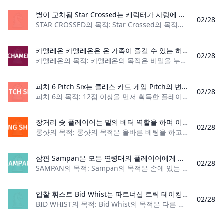
별이 교차됨 Star Crossed는 캐릭터가 사랑에 빠지거나 마음이 상하는 모습을 천천히 지켜보는 2인용 롤플레잉 게임입니다.
02/28
STAR CROSSED의 목적: Star Crossed의 목적은 별이 교차한 두 연인에 대한 아름다운 이야기를 만드는 것입니다. 플레이어 수: 2 재료: 룰북, 54개의 쌓기
카멜레온 카멜레온은 온 가족이 즐길 수 있는 허세 추리 게임입니다! 각 라운드는 선택한 역할에 따라 두 가지 다른 임무로 구성됩니다. 카멜레온 역할을 그리는 경우, 당신의 목표는 다른 사람들에게 비밀을 유지하여 당신이 알아내기 전에 비밀 단어를 결정하는 것입니다. 당신이 카멜레온이 아니라면, 말을 아끼지 말고 카멜레온이 누구인지 알아내도록 노력해야 합니다! 역할은 게임에 따라 결정되지만 결과는 당신에 의해 결정됩니다!
02/28
카멜레온의 목적: 카멜레온의 목적은 비밀을 누설하지 않고 카멜레온의 가면을 벗겨내는 것입니다. 플레이어가 카멜레온이라면 그들의 목표는 다른 플레이어들과 섞여
피치 6 Pitch Six는 클래스 카드 게임 Pitch의 변형입니다. High, Low, Jack, 6, Last Trick 및 Game을 포함하여 6가지 포인트를 사용할 수 있습니다. 입찰에서 12점 이상을 획득한 첫 번째 플레이어가 승자가 됩니다!
02/28
피치 6의 목적: 12점 이상을 먼저 획득한 플레이어가 게임에서 승리합니다. 플레이어 수: 3~6명 내용: 카드 52장, 설명서 게임 유형: 트릭 테이킹 카드 게임 관
장거리 슛 플레이어는 말의 베터 역할을 하며 이제 베팅 현장에서 자신이 얼마나 좋은지 확인할 때입니다. 플레이어는 자신의 베팅을 비밀로 유지하도록 주의해야 합니다. 그렇지 않으면 다른 사람이 베팅을 훼손할 수 있습니다. 롱샷은 가족 친화적이며 최대 8명의 플레이어가 즐거운 시간을 보낼 수 있는 많은 기회를 제공합니다!
02/28
롱샷의 목적: 롱샷의 목적은 올바른 베팅을 하고 다른 플레이어보다 더 많은 돈을 버는 것입니다. 플레이어 수: 3~8명 재료: 말 카드 10개, 말 주사위 1개, 이동 주
삼판 Sampan은 모든 연령대의 플레이어에게 완벽한 놀랍도록 쉬운 게임입니다. 중국에서 유래되어 어린이 파티 게임으로 가장 잘 알려져 있지만 누구에게나 즐거운 과거의 시간입니다! 게임의 목표는 손에 있는 모든 카드를 없애는 것입니다. 당신이 그것을 가장 먼저 할 수 있다면, 당신은 승리합니다!
02/28
SAMPAN의 목적: Sampan의 목적은 손에 있는 모든 카드를 사용하는 것입니다. 플레이어 수: 2~8명 재료: 52개 카드 덱 2개 게임 유형: 어린이 카드 게
입찰 휘스트 Bid Whist는 파트너십 트릭 테이킹 게임입니다. 이는 2명으로 구성된 팀에 4명의 플레이어가 있다는 의미입니다. 이 팀은 베팅과 승리 트릭을 통해 경쟁하게 됩니다.
02/28
BID WHIST의 목적: Bid Whist의 목적은 다른 팀보다 먼저 목표 점수에 도달하는 것입니다. 플레이어 수: 4명 재료: 표준 카드 덱 1개와 조커 2개(빨간색, 검