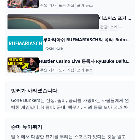
주요 기사
포커 가십
포커 뉴스
아스퍼스 포커 웹사이트: https://www.aspersstratford.co.uk/poker-tournaments.html 2024년 4월 4~7일 영국 스프링 포커 페스티벌, 런던 (8) 토너먼트 스포트라이트 2024년 4월 5~15일 슬로바키아 월드 포커 투어 프라임 - WPT
관광
포커
포커 데이
루마리아쉬 RUFMARIASCH의 목적: Rufmariasch의 목적은 지불을 받는 것입니다. 플레이어 수: 4명 재료: 32장 카드로 구성된 독일 덱 또는 52장 카드
Poker Rule
Hustler Casino Live 등록자 Ryusuke Daifuku와 누락된 $15000000는 어디에 있습니까? 그들은 여기에서 그를 찾고, 저기서 찾고, 어디에서나 류스케를 찾고 있습니다! $15,000,000의 빚을 갖고 사라진 포커 버전의 스칼렛 핌퍼넬(Ryusu
주요 기사
포커 가십
포커 뉴스
벙커가 사라졌습니다
Gone Bunkers는 전쟁, 좀비, 승리를 사랑하는 사람들에게 완
벽한 게임입니다! 좀비, 군대, 핵무기, 지뢰 등을 모아 적과 싸
우세요. 각 플레이어의 목표는 살아남아 전쟁 카드를 물리치
는 것이지만, 원한다면 옆에 있는 플레이어를 공격할 수도 있
승마 높이뛰기
습니다!
말 위에서 다양한 묘기를 부리는 스포츠가 있다는 것을 알고