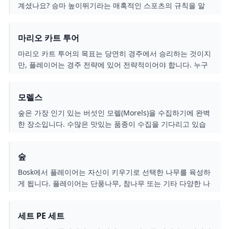
계셨나요? 승마 높이뛰기라는 매혹적인 스포츠의 규칙을 알
아보세요!
마리오 카트 투어
마리오 카트 투어의 목표는 당연히 경주에서 승리하는 것이지
만, 플레이어는 경주 전략에 있어 전략적이어야 합니다. 누구
나 자신이 좋아하는 Nintendo 캐릭터로 플레이하면서 개별
파워업을 얻을 수 있습니다.
모렐스
숲은 가장 인기 있는 버섯인 모렐(Morels)을 수집하기에 완벽
한 장소입니다. 수많은 맛있는 품종이 수집을 기다리고 있습
니다. 바구니를 들고 숲속을 돌아다니며 마음껏 수집하세요.
플레이어는 버섯을 거래하여 수집 영역을 확장할 수도 있고,
숲
요리하여 더 많은 포인트를 획득하여 게임 승리에 더 가까워
질 수도 있습니다!
Bosk에서 플레이어는 자신이 키우기로 선택한 나무를 육성하
게 됩니다. 플레이어는 단풍나무, 참나무 또는 기타 다양한 나
무를 선택할 수 있습니다! 등산객들이 나무를 보는 것을 더 많
이 즐길수록 플레이어는 더 많은 포인트를 얻습니다! 플레이
세트 PE 세트
어는 봄 내내 나무를 키워 여름에 등산객들이 멍하니 있을 때
나무에 점수를 매깁니다. 가을에는 낙엽이 떨어져 지형을 덮