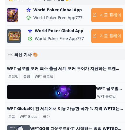
World Poker Global App
지금 플레이
World Poker Free App777
World Poker Global App
지금 플레이
World Poker Free App777
👀 최신 기사 🎨
WPT 글로벌 포커 최소 출금 세계 포커 투어가 지원하는 트렌디한 포커 플랫폼 WPT 글로벌의 혜택을 알아보세요. 원활한 게임 플레이를 위한 간편한 입출금 프로세스에 대해 배워보세요. 2022년에
도움말
출금
WPT 글로벌
WPT 글로벌 - 자주 묻는 질문: 온라인 포커 WPT 글로벌 - 자주 묻는 질문: 온라인 포커 내 계정 어떻게 게임을 시작하나요? WPT 글로벌에서 게임을 하려면, 기기에 앱을 다운로드하고 설치하세요. 이 단계를 완료한 후
WPT 글로벌
자주 
WPT Global이 전 세계에서 이용 가능한 국가 1: 지역 WPTG는 다음 지역을 지원합니다: 대한민국 🇰🇷 일본 🇯🇵 베트남 🇻🇳 멕시코 🇲🇽 말레이시아 🇲🇾 인도네시아 🇮🇩 WPTG는 이러한 지역에 오프라인 부서
도움
WPT Global
국가
WPTGO를 다운로드하고 시작하는 방법 WPTGO를 다운로드하고 온라인 포커를 시작하는 방법 World Poker Tour와 관련된 온라인 포커 플랫폼인 WPTGO를 시작하는 것은 간단하고 빠릅니다. 다음의 간단한