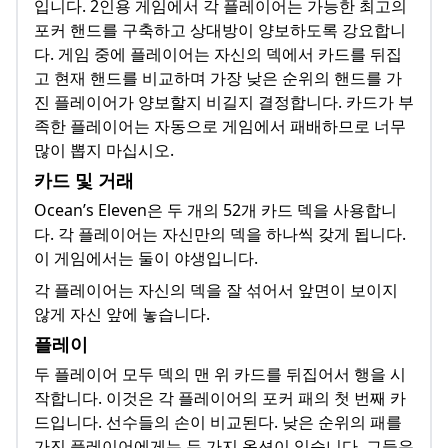
입니다. 2인용 게임에서 각 플레이어는 가능한 최고의
포커 핸드를 구축하고 상대방이 양보하도록 강요합니
다. 게임 중에 플레이어는 자신의 덱에서 카드를 뒤집
고 현재 핸드를 비교하며 가장 낮은 순위의 핸드를 가
진 플레이어가 양보할지 비길지 결정합니다. 카드가 부
족한 플레이어는 자동으로 게임에서 패배하므로 너무
많이 뽑지 마십시오.
카드 및 거래
Ocean’s Eleven은 두 개의 52개 카드 덱을 사용합니
다. 각 플레이어는 자신만의 덱을 하나씩 갖게 됩니다.
이 게임에서는 둘이 야생입니다.
각 플레이어는 자신의 덱을 잘 섞어서 앞면이 보이지
않게 자신 앞에 놓습니다.
플레이
두 플레이어 모두 덱의 맨 위 카드를 뒤집어서 행을 시
작합니다. 이것은 각 플레이어의 포커 패의 첫 번째 카
드입니다. 선수들의 손이 비교된다. 낮은 순위의 패를
가진 플레이어에게는 두 가지 옵션이 있습니다. 그들은