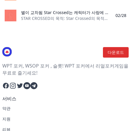
별이 교차됨 Star Crossed는 캐릭터가 사랑에 빠지거나 마음이 상하는 모습을 천천히 지켜보는 2인용 롤플레잉 게임입니다.
02/28
STAR CROSSED의 목적: Star Crossed의 목적은 별이 교차한 두 연인에 대한 아름다운 이야기를 만드는 것입니다. 플레이어 수: 2 재료: 룰북, 54개의 쌓기
다운로드
WPT 포커, WSOP 포커 , 슬롯! WPT 포커에서 리얼포커게임을
무료로 즐기세요!
Facebook
Instagram
Twitter
YouTube
Telegram
서비스
약관
지원
리뷰