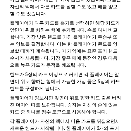
자신의 덱에서 다른 카드를 딜할 수도 있고 패를 양보
할 수도 있습니다.
플레이어가 다른 카드를 뽑기로 선택하면 해당 카드가
앞면이 위로 향하는 행에 추가됩니다. 손을 다시 비교
합니다. 가장 낮은 핸드를 가진 플레이어가 무승부 또
는 양보를 결정합니다. 이는 한 플레이어가 핸드를 양
보할 때까지 계속됩니다. 이 게임에는 표준 포커 핸드
순서가 사용됩니다. 가장 좋은 패에 동점인 경우 다음
으로 높은 카드가 동점을 깨뜨립니다.
핸드가 5장의 카드 이상으로 커지면 각 플레이어는 앞
면이 위로 향하는 행에서 가능한 가장 좋은 5장의 카드
핸드를 구성하게 됩니다.
플레이어가 양보하면 앞면이 위로 향한 카드 줄은 버려
진 더미에 따로 보관됩니다. 승자는 자신의 손에 있는
카드 중 하나를 점수 토큰으로 사용해야 합니다.
각 플레이어가 자신의 덱에서 다음 카드를 뒤집으면서
새로운 핸드가 시작됩니다. 한 플레이어가 6개의 포커