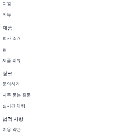
지원
리뷰
제품
회사 소개
팀
제품 리뷰
링크
문의하기
자주 묻는 질문
실시간 채팅
법적 사항
이용 약관