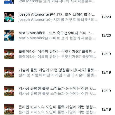
Rob Mercer는 포커 커뮤니티의 지지자들로부터 40,000달러를 사기한 후 자신이 말기암에 걸리지 않았음을 인정했습니다. 37세의 그는 지난 화요일 Las Vegas Review
Joseph Altomonte 9년 간의 포커 브레이크 이후 첫 토너먼트에서 WSOP 팔찌와 $217102 획득 Joseph Altomonte는 9년 간의 포커 휴식 이후 첫 번째 포커 토너먼트에서 WSOP 팔찌를 획득하여 불가능을 가능하게 만들었습니다.
12/20
Joseph Altomonte는 시계를 거꾸로 돌려 9년여 만에 처음으로 포커 토너먼트에서 우승했습니다. 미국인은 2023년 World Series of Poker 게임에 복귀하여 이벤트 #13: $600 Pot-Limit Omaha
Mario Mosböck – 프로 축구선수에서 하이 스테이크 포커 플레이어까지 Mario Mosböck과 프로 축구 선수에서 고위험 토너먼트 크러셔로 성장한 그의 성장은 그야말로 탁월했습니다.
12/20
Mario Mosböck은 라이브 포커 현장의 새로운 스타 중 한 명임을 입증하고 있습니다. 프로 축구 선수에서 고위험 토너먼트 크러셔로 성장한 그의 성장은 그야말로 탁월했
룰렛이라는 이름의 유래는 무엇인가요? 룰렛이라는 이름의 유래는 프랑스어로 작은 바퀴라는 뜻이다. 이 이름은 게임이 회전하는 작은 바퀴에서 진행되며 플레이어는 공이 어디에 떨어질지에 대해 베팅을 한다는 사실에서 유래되었습니다. 룰렛이라는 단어는 현재 상황에서 18세기에 처음 사용되었지만 게임 자체의 역사는 훨씬 이전으로 거슬러 올라갑니다.
12/19
룰렛이라는 이름의 유래는 무엇인가요? ‘룰렛’이라는 이름의 유래는 프랑스어로 ‘작은 바퀴’라는 뜻입니
기술이 룰렛 게임에 어떤 영향을 미쳤나요? 룰렛 게임에서 가장 중요한 기술 발전 중 하나는 전자 룰렛 테이블의 도입이었습니다. 이 테이블에는 룰렛 휠의 회전을 시뮬레이션하는 디지털 디스플레이가 있으며 플레이어는 터치스크린 인터페이스에 베팅할 수 있습니다. 이를 통해 기존 룰렛 테이블보다 휠을 더 자주 회전할 수 있으므로 더 빠른 게임 플레이가 가능합니다.
12/19
전자 및 자동화 버전의 게임과 같이 기술이 룰렛 게임에 어떤 영향을 미쳤습니까? 룰렛 게임에서 가장 중요한 기술 발전 중 하나는 전자 룰렛 테이블의 도입이었습니다. 이 테
역사상 유명한 룰렛 스캔들과 논란에는 어떤 것들이 있나요? Eudaemons – 1970년대에 캘리포니아 대학교 산타 크루즈의 물리학 학생 그룹이 컴퓨터를 사용하여 네바다 카지노에서 룰렛 게임의 결과를 예측했습니다. 그들은 스스로를 Eudaemons라고 불렀으며 운영이 중단되기 전에 상당한 이익을 얻었습니다.
12/19
역사상 유명한 룰렛 스캔들과 논란에는 어떤 것들이 있나요? 1. Eudaemons - 1970년대에 캘리포니아 대학교 산타 크루즈의 물리학 학생 그룹이 컴퓨터를 사용하여 네바다 카지
온라인 카지노의 도입이 룰렛 게임에 어떤 영향을 미쳤습니까? 온라인 카지노는 또한 전통적인 카지노에서는 일반적으로 볼 수 없는 다중 휠 룰렛 및 미니 룰렛과 같은 새로운 변형 룰렛을 도입했습니다. 또한 많은 온라인 카지노에서는 실제 카지노에서 플레이하는 것과 같은 경험을 시뮬레이션하는 라이브 딜러 룰렛을 제공합니다.
12/19
온라인 카지노의 도입이 룰렛 게임에 어떤 영향을 미쳤습니까? 온라인 카지노의 도입은 룰렛 게임에 큰 영향을 미쳤습니다. 온라인 카지노는 인터넷 연결을 통해 누구나 쉽