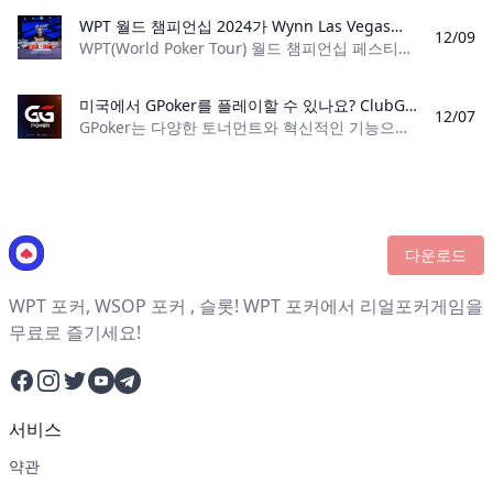
WPT 월드 챔피언십 2024가 Wynn Las Vegas에서 개막합니다: 무엇을 기대할까요? 2024 WPT 월드 챔피언십 페스티벌이 Wynn Las Vegas에서 진행 중이며 $1100 Prime Championship과 $10400 WPT World Championship을 포함한 대규모 포커 토너먼트를 약속합니다.
12/09
WPT(World Poker Tour) 월드 챔피언십 페스티벌이 액션으로 가득 찬 2024 시즌을 맞아 Wynn Las Vegas로 돌아왔습니다. 12월 3일부터 시작되는 이 페스티벌에서는 많은 기대를 받고 있는
미국에서 GPoker를 플레이할 수 있나요? ClubGG 및 주 규제 포커 사이트와 같은 대안을 포함하여 미국에서 GPoker의 가용성에 대해 알아보세요.
12/07
GPoker는 다양한 토너먼트와 혁신적인 기능으로 유명한 세계에서 가장 인기 있는 온라인 포커 플랫폼 중 하나입니다. 그러나 미국에서의 가용성은 현지 도박 규정으
다운로드
WPT 포커, WSOP 포커 , 슬롯! WPT 포커에서 리얼포커게임을
무료로 즐기세요!
Facebook
Instagram
Twitter
YouTube
Telegram
서비스
약관