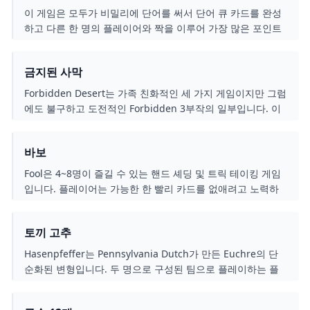
이 게임은 모두가 비밀리에 단어를 써서 단어 큐 카드를 완성
하고 다른 한 명의 플레이어와 짝을 이루어 가장 많은 포인트
를 획득하는 정말 재미있고 재미있는 게임입니다.
금지된 사막
Forbidden Desert는 가족 친화적인 세 가지 게임이지만 그럼
에도 불구하고 도전적인 Forbidden 3부작의 일부입니다. 이
게임에서 한 팀의 탐험가들은 사막 모래 속에 묻혀 있는 엄청
나게 발전된 도시의 폐허에 갇혀 있다는 사실을 알게 됩니다.
바보
Fool은 4~8명이 즐길 수 있는 핸드 셰딩 및 트릭 테이킹 게임
입니다. 플레이어는 가능한 한 빨리 카드를 없애려고 노력하
고 있습니다. 조심하세요! 최악의 카드를 사용하여 바보라는
칭호를 얻으세요.
토끼 고추
Hasenpfeffer는 Pennsylvania Dutch가 만든 Euchre의 단
순화된 변형입니다. 두 명으로 구성된 팀으로 플레이하는 플
레이어는 트럼프 수트를 결정하기 위해 입찰하고 가능한 한
많은 트릭을 시도합니다. 10점을 먼저 획득하는 팀이 승리하