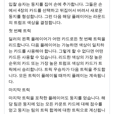
입찰 승자는 둥지를 집어 손에 추가합니다. 그들은 손
에서 4장의 카드를 선택하고 뒤집어서 버려서 새로운
둥지를 형성합니다. 그런 다음 해당 플레이어는 라운드
의 트럼프 색상을 결정합니다.
첫 번째 트릭
딜러의 왼쪽 플레이어가 어떤 카드로든 첫 번째 트릭을
리드합니다. 다음 플레이어는 가능하면 색상이 일치하
는 카드를 사용해야 합니다. 그렇게 할 수 없다면 어떤
카드든 사용할 수 있습니다. 리드한 색상의 가장 높은
순위의 카드 또는 가장 높은 트럼프 색상의 카드가 트
릭에서 승리합니다. 트릭 우승자가 다음 트릭을 주도합
니다. 모든 트릭이 플레이될 때까지 플레이는 계속됩니
다.
마지막 트릭
마지막 트릭을 포착한 플레이어도 둥지를 얻습니다. 해
당 팀은 둥지에 있는 모든 카운트 카드에 대해 점수를
얻고 둥지는 팀의 트릭 합계에 대한 트릭으로 계산됩니