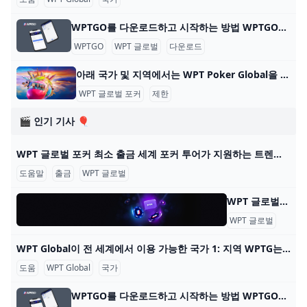
WPTGO를 다운로드하고 시작하는 방법 WPTGO를 다운로드하고 온라인 포커를 시작하는 방법 World Poker Tour와 관련된 온라인 포커 플랫폼인 WPTGO를 시작하는 것은 간단하고 빠릅니다. 다음의 간단한
WPTGO
WPT 글로벌
다운로드
아래 국가 및 지역에서는 WPT Poker Global을 다운로드하고 플레이할 수 없습니다. WPT Global Poker는 100개 이상의 국가에서 플레이어가 접속할 수 있지만 현지 규정에 따른 특정 제한 사항이 있습니다. 아래 국가 및 지역에서 WPT Poker Global을 다운
WPT 글로벌 포커
제한
🎬 인기 기사 🎈
WPT 글로벌 포커 최소 출금 세계 포커 투어가 지원하는 트렌디한 포커 플랫폼 WPT 글로벌의 혜택을 알아보세요. 원활한 게임 플레이를 위한 간편한 입출금 프로세스에 대해 배워보세요. 2022년에
도움말
출금
WPT 글로벌
WPT 글로벌 - 자주 묻는 질문: 온라인 포커 WPT 글로벌 - 자주 묻는 질문: 온라인 포커 내 계정 어떻게 게임을 시작하나요? WPT 글로벌에서 게임을 하려면, 기기에 앱을 다운로드하고 설치하세요. 이 단계를 완료한 후
WPT 글로벌
자주 
WPT Global이 전 세계에서 이용 가능한 국가 1: 지역 WPTG는 다음 지역을 지원합니다: 대한민국 🇰🇷 일본 🇯🇵 베트남 🇻🇳 멕시코 🇲🇽 말레이시아 🇲🇾 인도네시아 🇮🇩 WPTG는 이러한 지역에 오프라인 부서
도움
WPT Global
국가
WPTGO를 다운로드하고 시작하는 방법 WPTGO를 다운로드하고 온라인 포커를 시작하는 방법 World Poker Tour와 관련된 온라인 포커 플랫폼인 WPTGO를 시작하는 것은 간단하고 빠릅니다. 다음의 간단한