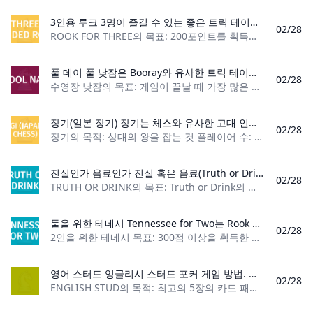
3인용 루크 3명이 즐길 수 있는 좋은 트릭 테이킹 게임을 찾는 데 어려움이 있다면 더 이상 찾아보실 필요가 없습니다! 우리는 Three Handed Rook을 다루었습니다. 입찰, 트럼프, 카드 계산 및 둥지 교환 - 이 게임에는 모든 것이 있습니다!
02/28
ROOK FOR THREE의 목표: 200포인트를 획득한 첫 번째 플레이어가 되세요 플레이어 수: 3명 카드 수: 루크 카드 44장 카드 순위: (낮음) 4 – 14 (높음) 게임 유
풀 데이 풀 낮잠은 Booray와 유사한 트릭 테이킹 도박 게임이지만 카드 교환이 없기 때문에 더 많은 플레이어가 참여할 수 있습니다. 플레이어는 트럼프를 결정하고 상대로부터 칩을 얻기 위해 플레이하기 위해 입찰합니다. 5가지 트릭을 입찰하고 포착하여 큰 승리자가 되어보세요!
02/28
수영장 낮잠의 목표: 게임이 끝날 때 가장 많은 칩을 가진 플레이어가 되세요. 플레이어 수: 2~10명 카드 수: 52장 카드 순위: (낮음) 2 – 에이스(높음) 게임
장기(일본 장기) 장기는 체스와 유사한 고대 인도 게임 차투랑가(Chaturanga)에서 파생된 것으로 알려져 있습니다. 장기가 일본에 어떻게 소개되었는지는 알 수 없으나 헤이안 시대(794년~1185년)부터 있었습니다.
02/28
장기의 목적: 상대의 왕을 잡는 것 플레이어 수: 2명 재료: 일본 장기판, 장기 말 40개 게임 유형: 전략 보드 게임 대상: 모든 연령층 장기 소개 장기는 체스와 유사한 고
진실인가 음료인가 진실 혹은 음료(Truth or Drink)는 21세 이상을 위한 진실 혹은 도전(Truth or Dare)의 완벽한 변형입니다. 결정을 내리게 됩니다. 당신은 질문에 솔직하게 대답합니까, 아니면 술을 마십니까? 말을 함부로 하지 말고, 선택을 신중하게 하세요!
02/28
TRUTH OR DRINK의 목표: Truth or Drink의 목표는 5개의 질문 카드를 가장 먼저 수집하는 플레이어가 되는 것입니다. 플레이어 수: 3~8명 재료: 질문 카드 220
둘을 위한 테네시 Tennessee for Two는 Rook 카드 세트를 사용하는 재미있는 2인용 게임입니다. 플레이어는 트럼프 슈트를 결정하기 위해 입찰하고 포인트를 얻으려면 해당 입찰을 충족해야 합니다. 트릭 테이킹 게임을 좋아하고 두 명의 플레이어만 있고 Rook 덱이 주변에 있다면 이 게임을 시도해 보세요.
02/28
2인을 위한 테네시 목표: 300점 이상을 획득한 첫 번째 플레이어가 되세요 플레이어 수: 2명 카드 수: 45장 루크 덱 게임 유형: 트릭 테이킹 관객: 성인 두 사람을 위
영어 스터드 잉글리시 스터드 포커 게임 방법. 여기에서는 Seven Card Stud Poker의 변형인 English Stud Poker의 규칙을 확인하실 수 있습니다.
02/28
ENGLISH STUD의 목적: 최고의 5장의 카드 패를 만들고 팟을 가져가세요. 플레이어 수: 5-6명 카드 수: 표준 52카드 카드 순위: A, K, Q, J, 10, 9, 8, 7, 6, 5, 4, 3, 2 게임