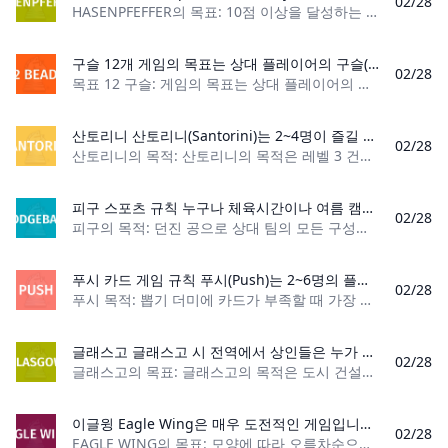
02/28
HASENPFEFFER의 목표: 10점 이상을 달성하는 첫 번째 팀이 되십시오. 플레이어 수: 4명, 2명으로 구성된 팀 카드 수: 25개 카드 덱 카드 순위: (낮
구슬 12개 게임의 목표는 상대 플레이어의 구슬(폰)을 모두 제거하는 첫 번째 플레이어가 되는 것입니다.
02/28
목표 12 구슬: 게임의 목표는 상대 플레이어의 모든 구슬(폰)을 제거하는 첫 번째 플레이어가 되는 것입니다. 플레이어 수: 2명 재료: 12개의 구슬로 구성된 보드,
산토리니 산토리니(Santorini)는 2~4명이 즐길 수 있는 추상적인 보드 게임입니다. 게임의 목표는 일꾼 중 하나를 레벨 3 건물에 배치하는 첫 번째 플레이어가 되는 것입니다.
02/28
산토리니의 목적: 산토리니의 목적은 레벨 3 건물에 일꾼을 배치하는 최초의 플레이어가 되는 것입니다. 플레이어 수: 2~4명 재료: 룰북, 돔 조각(18), 1레
피구 스포츠 규칙 누구나 체육시간이나 여름 캠프에서 피구를 한 적이 있을 것입니다! 이 양극화 초등학교 스포츠의 규칙은 다음과 같습니다.
02/28
피구의 목적: 던진 공으로 상대 팀의 모든 구성원을 쳐서 제거합니다. 플레이어 수: 6명 이상, 짝수만 가능 재료: 피구 게임 유형: 스포츠 관객: 7+ 피구 개요 피구는 초
푸시 카드 게임 규칙 푸시(Push)는 2~6명의 플레이어가 함께 즐길 수 있는 행운의 카드 게임입니다. 기둥을 만들기 위해 카드를 뽑되 너무 많이 뽑지는 마세요. 열에 추가할 수 없는 카드를 뽑는 즉시 턴이 종료되고 점수를 수집할 수 없습니다.
02/28
푸시 목적: 뽑기 더미에 카드가 부족할 때 가장 많은 포인트를 획득하세요 플레이어 수: 2~6명 내용: 카드 120장 및 주사위 1개 게임 유형: 행운을 불러일으키는 카
글래스고 글래스고 시 전역에서 상인들은 누가 가장 많은 돈을 벌고 거리를 운영할지 경쟁합니다. 두 플레이어는 누가 도시 역사상 가장 성공적인 상인이 될 수 있는지 경쟁하게 됩니다! 플레이어는 아무것도 없이 게임을 시작하지만 곧 엄청난 부를 누리게 될 것입니다. 누가 승리를 거둘 것인가?
02/28
글래스고의 목표: 글래스고의 목적은 도시 건설이 완료되었을 때 가장 많은 점수를 얻은 플레이어가 되는 것입니다. 플레이어 수: 2명 재료: 나무 위스키 통 1개, 나무
이글윙 Eagle Wing은 매우 도전적인 게임입니다. 카드는 Tableau 열 없이 관리되어야 하며 하나의 기초로 시작해야 합니다. 다른 모든 기초는 밝혀져야 합니다. 카드를 현명하게 관리하면 확률을 극복하고 승리할 수도 있습니다.
02/28
EAGLE WING의 목표: 모양에 따라 오름차순으로 4개의 기초를 구축합니다. 플레이어 수: 1명 카드 수: 카드 52장 카드 순위: 에이스는 높거나 낮거나 코너에 있을 수