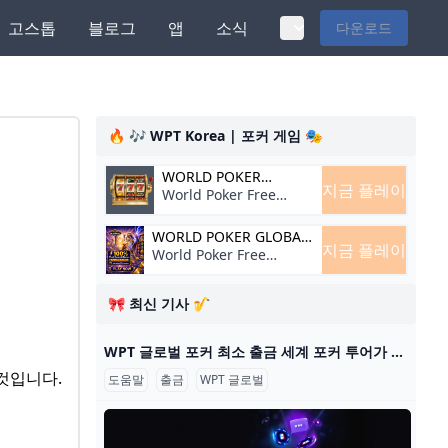
고스톱
블로그
앱
소식
다운로드
🔥 🎶 WPT Korea | 포커 게임 🎭
WORLD POKER
지금 플레이
GLOBAL APP
World Poker Free
App777
WORLD POKER GLOBAL
지금 플레이
APP
World Poker Free
App777
🎀 최신 기사 🎷
WPT 글로벌 포커 최소 출금 세계 포커 투어가 지원하는 트렌디한 포커 플랫폼 WPT 글로벌의 혜택을 알아보세요. 원활한 게임 플레이를 위한 간편한 입출금 프로세스에 대해 배워보세요. 2022년에
 것입니다.
도움말
출금
WPT 글로벌
WPT