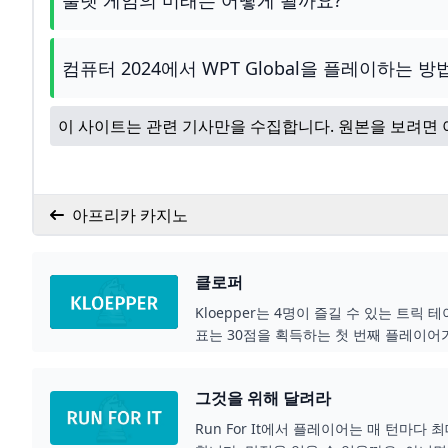
룰렛 게임의 미래는 어떻게 될까요?
컴퓨터 2024에서 WPT Global을 플레이하는 방
이 사이트는 관련 기사만을 수집합니다. 원본을 보려면 
아프리카 카지노
클로퍼
Kloepper는 4명이 즐길 수 있는 트릭
표는 30점을 획득하는 첫 번째 플레이어
그것을 위해 달려라
Run For It에서 플레이어는 매 턴마다