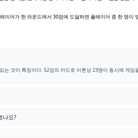
레이어가 한 라운드에서 30점에 도달하면 플레이어 중 한 명이 
있는 것이 특징이다. 52장의 카드로 이론상 23명이 동시에 게임
했나요?