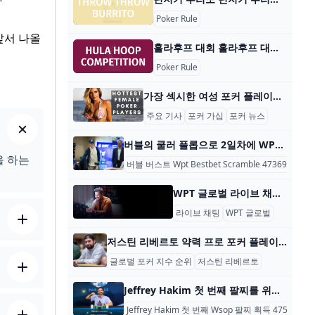
Poker Rule
앞서 나올
훌라후프 대회 훌라후프 대회의 목적: 다른 경쟁자보다 더 오랫동안 훌라후프를 펼칩니다. 플레이어 수: 3명 이상 재료: 훌라후프, 상품 게임 유형: 어린이 운동회 게임 관객: 5명
Poker Rule
가장 섹시한 여성 포커 플레이어 남성이 지배하는 포커 세계에서 재능 있고 섹시한 여성 그룹이 등장하여 놀라운 외모로 전 세계 팬들을 사로잡았습니다. 가장 핫한 여성 포커 플레이어를 소개합니다. 가장
주요 기사
포커 가십
포커 뉴스
버블의 쿨러 플롭으로 2일차에 WPT 베스트베팅 스크램블을 통해 돈을 벌 수 있습니다. 목차 월드 포커 투어(WPT) 베스트베트 스크램블 챔피언십에서 47위 플레이어가 오후 8시 30분경에 탈락했습니다. ET 일요일 밤, 남은 모든 플레이어가 돈을 가
을 하는
버블 버스트 Wpt Bestbet Scramble 47369.htm
WPT 글로벌 라이브 채팅 WPT 글로벌 라이브 채팅 개요 현대 디지털 세계에서 라이브 채팅은 고객에게 즉각적인 지원을 제공하기 위한 중요한 도구가 되었습니다. 게임 산업에서 선두를 달리고 있는 WPT
라이브 채팅
WPT 글로벌
플레이어 
저스틴 리베르토 약력 프로 포커 플레이어가 되기 전, 메릴랜드의 Justin Liberto는 버지니아 공대를 졸업한 후 영업 분야에서 일했습니다. Hendon Mob에 따르면 스포츠 및 음악 애호가인
글로벌 포커 지수 순위
저스틴 리베르토
Jeffrey Hakim 첫 번째 팔찌를 위한 2024 WSOPP $2500 미니 메인 이벤트 개최 목차 WSOPP(World Series of Poker Paradise)의 $2,500 미니 메인 이벤트가 종료되었습니다. 흥미진진한 첫날 비행에 이어 이 이벤트에는 총 2,031명의 참가자가 참여하여 상당한
Jeffrey Hakim 첫 번째 Wsop 팔찌 획득 47552.ht