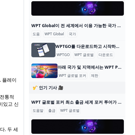
WPT
WPT
WPT Global이 전 세계에서 이용 가능한 국가 1: 지역 WPTG는 다음 지역을 지원합니다: 대한민국 🇰🇷 일본 🇯🇵 베트남 🇻🇳 멕시코 🇲🇽 말레이시아 🇲🇾 인도네시아 🇮🇩 WPTG는 이러한 지역에 오프라인 부서
도움
WPT Global
국가
WPTGO를 다운로드하고 시작하는 방법 WPTGO를 다운로드하고 온라인 포커를 시작하는 방법 World Poker Tour와 관련된 온라인 포커 플랫폼인 WPTGO를 시작하는 것은 간단하고 빠릅니다. 다음의 간단한
WPTGO
WPT 글로벌
다운로드
아래 국가 및 지역에서는 WPT Poker Global을 다운로드하고 플레이할 수 없습니다. WPT Global Poker는 100개 이상의 국가에서 플레이어가 접속할 수 있지만 현지 규정에 따른 특정 제한 사항이 있습니다. 아래 국가 및 지역에서 WPT Poker Global을 다운
WPT 글로벌 포커
제한
. 플레이
🎷 인기 기사 🎥
 전통적
WPT 글로벌 포커 최소 출금 세계 포커 투어가 지원하는 트렌디한 포커 플랫폼 WPT 글로벌의 혜택을 알아보세요. 원활한 게임 플레이를 위한 간편한 입출금 프로세스에 대해 배워보세요. 2022년에
미있고 신
도움말
출금
WPT 글로벌
WPT
다. 두 세
WPT