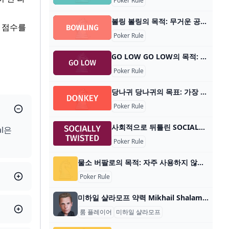
Poker Rule
볼링 볼링의 목적: 무거운 공을 던져 길고 평평한 활주로를 달리며 나무 핀을 넘어뜨리고 다른 플레이어보다 더 많은 점수를 획득하세요. 플레이어 수: 2명 이상 재료: 핀, 런
면 점수를
Poker Rule
GO LOW GO LOW의 목적: Go Low의 목적은 5라운드 후 가장 낮은 점수를 얻은 플레이어가 되는 것입니다. 플레이어 수: 2~6명 재료: 게임 카드 75장 게임 유형: 카드 게
Poker Rule
당나귀 당나귀의 목표: 가장 먼저 4종 카드를 손에 쥐는 것 플레이어 수: 3~14명 카드 수: 루크 카드 56장 카드 순위: (낮음) 1 – 14 (높음) 게임 유형: 속도 대상: 어
Poker Rule
사회적으로 뒤틀린 SOCIALLY TWISTED의 목적: Socially Twisted의 목표는 게임이 끝날 때까지 가장 많은 승자 카드를 얻는 것입니다. 플레이어 수: 1~8명 재료: 스토리 카드 115개
l은
Poker Rule
물소 버팔로의 목적: 자주 사용하지 않는 손으로 물을 마십니다. 재료: 알코올 게임 유형: 음주 청중: 성인 버팔로 소개 Buffalo는 사회적 음주 게임이지만 그 이상으
Poker Rule
미하일 샬라모프 약력 Mikhail Shalamov는 전 GGGPoker 홍보대사이자 러시아 포커 플레이어입니다. PokerStars Team Pro Online의 전 멤버인 Shalamov는 2008년부터 플레이해 왔으며
룸 플레이어
미하일 샬라모프