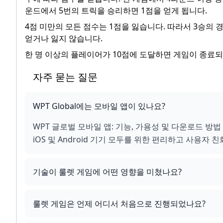
운드에서 5번의 트릭을 승리하면 1점을 얻게 됩니다.
4점 미만의 모든 점수는 1점을 잃습니다. 따라서 3승의 경우
얻거나 잃지 않습니다.
한 명 이상의 플레이어가 10점에 도달하면 게임이 종료되
자주 묻는 질문
WPT Global에는 모바일 앱이 있나요?
WPT 글로벌 모바일 앱: 기능, 가용성 및 다운로드 방법
iOS 및 Android 기기 모두를 위한 편리하고 사용자 친
기술이 룰렛 게임에 어떤 영향을 미쳤나요?
룰렛 게임은 언제 어디서 처음으로 진행되었나요?