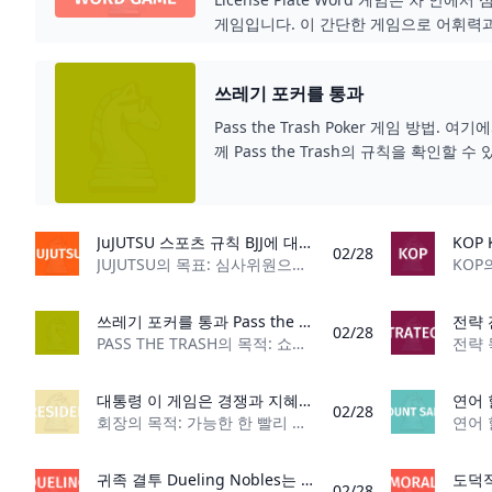
게임입니다. 이 간단한 게임으로 어휘력
요.
쓰레기 포커를 통과
Pass the Trash Poker 게임 방법
께 Pass the Trash의 규칙을 확인할 수
JuJUTSU 스포츠 규칙 BJJ에 대해 들어보셨겠지만, 원래 일본 무술에 대해 들어보신 적이 있으신가요? Jujutsu에 대해 알아야 할 모든 것이 여기에 있습니다.
02/28
JUJUTSU의 목표: 심사위원으로부터 가장 높은 점수를 받거나 상대를 성공적으로 제출합니다. 플레이어 수: 2명 재료: 기, 마우스가드 게임 유형: 스포츠 관
쓰레기 포커를 통과 Pass the Trash Poker 게임 방법. 여기에서는 게임의 재미있는 변형과 함께 Pass the Trash의 규칙을 확인할 수 있습니다.
02/28
PASS THE TRASH의 목적: 쇼다운에서 가장 높은 핸드를 가지고 팟을 획득하세요. 플레이어 수: 2-7명 카드 수: 표준 52장 카드 덱 카드 순위: A, K, Q, J, 10, 9, 8, 7, 6,
대통령 이 게임은 경쟁과 지혜로 가득 차 있습니다. 카드를 올바르게 사용하면 결국 대통령이 될 수 있습니다. 쓰레기로 끝나지 않도록 조심하세요!
02/28
회장의 목적: 가능한 한 빨리 모든 카드를 사용하는 것입니다. 손에 카드를 쥐고 있는 마지막 플레이어는 ‘쓰레기’, ‘멍청
귀족 결투 Dueling Nobles는 끝까지 싸울 준비가 된 사람들을 위한 전략 카드 게임입니다. 이 2인용 카드 게임은 표준 덱, 주사위 몇 개, 포인트 칩만 있으면 쉽습니다! 플레이어는 안뜰을 건설하고 귀족을 키우고 훈련하며 다른 귀족을 쓰러뜨립니다!
02/28