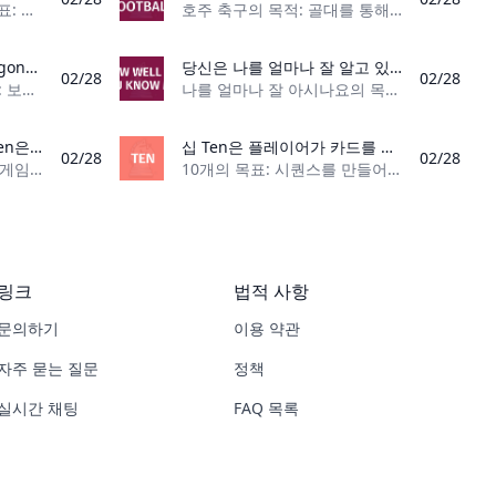
Who In The ROOM의 목표: Who In The Room의 목표는 게임이 진행되는 동안 가장 많은 카드를 수집한 플레이어가 되는 것입니다. 플레이어 수: 4명 이상 자료: 질문 카드
호주 축구의 목적: 골대를 통해 공을 차서 상대 팀보다 더 많은 점수를 획득하세요. 플레이어 수: 36명, 팀당 18명 재료: 호주 축구공, 유니폼, 마우스가드 게임 유
블록 트라이곤 Blokus Trigon은 Blokus를 완전히 새로운 차원으로 끌어 올렸습니다. 고전적인 요소가 많이 있지만 보드와 조각 모양이 다르기 때문에 완전히 새로운 게임입니다!
당신은 나를 얼마나 잘 알고 있나요? 당신은 나를 얼마나 잘 알고 있습니까? 신부 측 사이의 결속을 위한 완벽한 기회를 제공합니다. 깨끗할 수도 있고 더러울 수도 있지만 항상 재미있습니다.
02/28
02/28
BLOKUS TRIGON의 목표: 보드에 최대한 많은 조각을 배치합니다. 플레이어 수: 2~4명 재료: 육각형 보드, 4가지 색상의 88개 게임 조각 게임 유형: 보드 게임 대
나를 얼마나 잘 아시나요의 목적: 나를 얼마나 잘 아시나요의 목적은 신부 파티에서 예비 신부를 가장 잘 아는 사람이 누구인지 결정하는 것입니다. 플레이어 수: 3명 이상
달콤한 16세 Sweet Sixteen은 2~10명의 플레이어를 위한 카지노 스타일의 카드 게임입니다. 이 게임은 수정된 데크, 블랙 잭의 요소, 독특한 점수 시스템을 결합하여 나이가 많은 어린이와 성인을 위한 재미있는 파티 게임을 만듭니다.
십 Ten은 플레이어가 카드를 뽑고(너무 많지는 않음) 순서를 구축하도록 도전하는 행운을 빌어주는 경매 카드 게임입니다. 게임 중에 플레이어는 시장에서 카드를 구매할 수 있을 뿐만 아니라 와일드카드 경매에 참여할 수도 있습니다. 게임이 끝날 때 가장 많은 카드 포인트를 얻은 플레이어가 승리합니다!
02/28
02/28
SWEET SIXTEEN의 목표: 게임이 끝날 때 가장 많은 토큰을 가진 플레이어가 되세요. 플레이어 수: 2~10명 재료: 52개의 카드 데크, 칩 또는 토큰 카드 순위: (
10개의 목표: 시퀀스를 만들어 가장 많은 점수를 얻은 플레이어가 게임에서 승리합니다. 플레이어 수: 1~5명 내용: 카드 129장, 참조 카드 5장, 화폐 토큰 5
링크
법적 사항
문의하기
이용 약관
자주 묻는 질문
정책
실시간 채팅
FAQ 목록