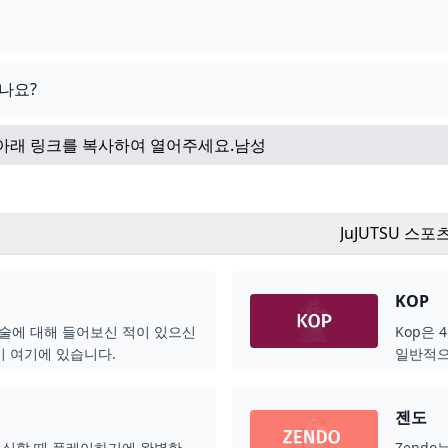
나요?
아래 링크를 복사하여 열어주세요.
남성
JuJUTSU 스포
KOP
무술에 대해 들어보신 적이 있으신
Kop은
것이 여기에 있습니다.
일반적으
구성되어
젠도
에서 심심할 때 플레이하기에 완벽한
Zend