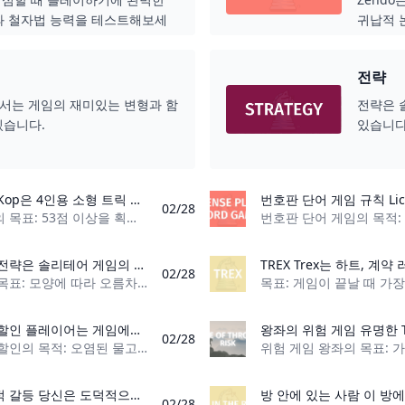
과 철자법 능력을 테스트해보세
귀납적 
다양한 
정답을 
전략
. 여기에서는 게임의 재미있는 변형과 함
전략은 
 있습니다.
있습니다
지막 단
KOP Kop은 4인용 소형 트릭 테이커입니다. 16장의 작은 카드 덱을 사용하며 일반적으로 한 라운드 동안만 플레이됩니다. 이 게임은 4가지 트릭으로만 구성되어 있기 때문에 줄을 서서도 Kop을 플레이할 수 있습니다!
02/28
KOP의 목표: 53점 이상을 획득하는 팀 또는 플레이어가 되십시오. 플레이어 수: 4명 카드 수: 16장 카드 순위: (높음) A♥,10♥,Q♣,Q♣,Q♥,
전략 전략은 솔리테어 게임의 퍼즐입니다. 성공은 전적으로 게임 설정에 달려 있습니다. 플레이어는 전체 덱을 8개의 더미로 나누며, 더미는 게임의 마지막 단계에서 기초가 형성될 수 있도록 구성되어야 합니다.
02/28
전략 목표: 모양에 따라 오름차순으로 모든 카드를 기초 더미에 넣습니다. 플레이어 수: 1명 카드 수: 52장 카드 순위: (낮음) 에이스 – 킹 (높음) 게임 유형: 솔
연어 할인 플레이어는 게임에서 승리하기 위해 오염된 호수에서 낚시를 하고 가장 많은 물고기를 구하거나 치료해야 하는 생선 장수입니다.
02/28
연어 할인의 목적: 오염된 물고기를 회수하여 점수를 얻거나 다른 플레이어가 물고기를 더 많이 오염시켜 점수를 얻는 것을 방지합니다. 플레이어 수: 2~5명 구성 요소
도덕적 갈등 당신은 도덕적으로 선합니까? 이 게임은 아마도 터무니없는 게임일 것입니다! 각 카드에는 질문할 가능성이 가장 높은 카드가 있으며, 모든 플레이어는 자신이 가장 질문할 가능성이 높은 사람에게 투표합니다!
02/28