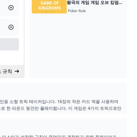
왕국의 게임 게임 오브 킹덤의 목적: 게임 오브 킹덤의 목적은 손에 카드를 쥐고 있는 마지막 사람이 되지 않는 것입니다. 이것은 즉시 당신을 패자로 만들 것입니다. 플레이어 수: 2~
Poker Rule
츠 규칙
 4인용 소형 트릭 테이커입니다. 16장의 작은 카드 덱을 사용하며
로 한 라운드 동안만 플레이됩니다. 이 게임은 4가지 트릭으로만
 있기 때문에 줄을 서서도 Kop을 플레이할 수 있습니다!
o는 마스터가 설정한 규칙이 무엇인지 결정하기 위해 플레이어가