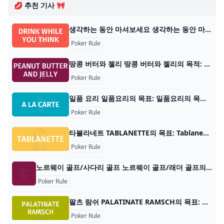
💋 추천 기사 🎀
생각하는 동안 마셔보세요 생각하는 동안 마시는 것의 목적: 선택한 카테고리에서 말할 단어를 생각하는 동안 마시는 것입니다. 플레이어 수: 3명 이상, 많을수록 좋습니다. 재료: 알코올 게임
Poker Rule
땅콩 버터와 젤리 땅콩 버터와 젤리의 목적: 땅콩 버터와 젤리의 목적은 네 가지 종류를 모아 들키지 않고 파트너에게 서명하는 것입니다. 플레이어 수: 4, 6, 8명 재료: 표준 52장 카드 데
Poker Rule
일품 요리 일품요리의 목표: 일품요리의 목적은 게임이 끝날 때까지 승점을 가장 많이 획득한 플레이어가 되는 것입니다. 플레이어 수: 2~4명 재료: 스토브 4개, 가열 다이 1
Poker Rule
타블라네트 TABLANETTE의 목표: Tablanette의 목표는 총 251점을 획득하여 게임에서 승리하는 첫 번째 플레이어가 되는 것입니다. 플레이어 수: 2명 재
Poker Rule
노르웨이 골프/사다리 골프 노르웨이 골프/래더 골프의 목표: 노르웨이 골프의 목표는 종료된 라운드 후(모든 볼라를 던진 후) 정확히 21점을 획득한 최초의 선수 또는 팀이 되는 것입니다. 플레
Poker Rule
팔츠 람쉬 PALATINATE RAMSCH의 목표: Palatinate Ramsch의 목표는 500점을 획득한 첫 번째 플레이어가 되는 것이 아닙니다. 플레이어 수: 3명 재료: 52장의 카드로 구성된 수정
Poker Rule