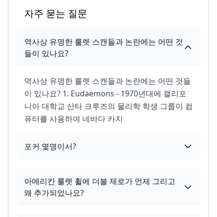
자주 묻는 질문
역사상 유명한 룰렛 스캔들과 논란에는 어떤 것
들이 있나요?
역사상 유명한 룰렛 스캔들과 논란에는 어떤 것들
이 있나요? 1. Eudaemons - 1970년대에 캘리포
니아 대학교 산타 크루즈의 물리학 학생 그룹이 컴
퓨터를 사용하여 네바다 카지
포커 몇명이서?
아메리칸 룰렛 휠에 더블 제로가 언제 그리고
왜 추가되었나요?