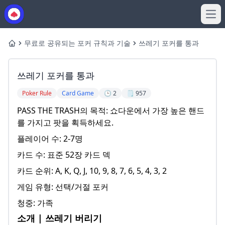
Ope
무료로 공유되는 포커 규칙과 기술
쓰레기 포커를 통과
Home
쓰레기 포커를 통과
Poker Rule
Card Game
🕒 2
🗒️ 957
PASS THE TRASH의 목적: 쇼다운에서 가장 높은 핸드
를 가지고 팟을 획득하세요.
플레이어 수: 2-7명
카드 수: 표준 52장 카드 덱
카드 순위: A, K, Q, J, 10, 9, 8, 7, 6, 5, 4, 3, 2
게임 유형: 선택/거절 포커
청중: 가족
소개 | 쓰레기 버리기