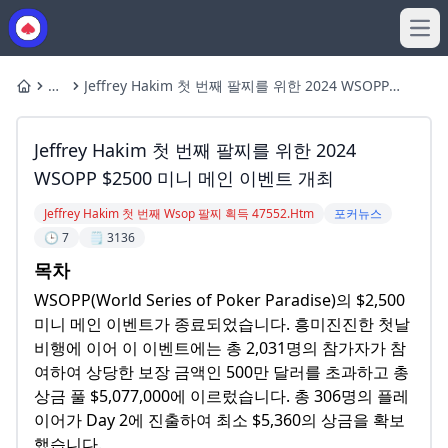
Ope
뉴
Jeffrey Hakim 첫 번째 팔찌를 위한 2024 WSOPP
Home
스
$2500 미니 메인 이벤트 개최
Jeffrey Hakim 첫 번째 팔찌를 위한 2024
WSOPP $2500 미니 메인 이벤트 개최
Jeffrey Hakim 첫 번째 Wsop 팔찌 획득 47552.htm
포커뉴스
🕒 7
🗒️ 3136
목차
WSOPP(World Series of Poker Paradise)의 $2,500
미니 메인 이벤트가 종료되었습니다. 흥미진진한 첫날
비행에 이어 이 이벤트에는 총 2,031명의 참가자가 참
여하여 상당한 보장 금액인 500만 달러를 초과하고 총
상금 풀 $5,077,000에 이르렀습니다. 총 306명의 플레
이어가 Day 2에 진출하여 최소 $5,360의 상금을 확보
했습니다.