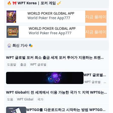
초이스 챔피언십에서
록으로 마감되었습니
🔥 🎀 WPT Korea | 포커 게임 🎺
$353340에 첫 번째 팔
다.
찌를 획득했습니다.
WORLD POKER GLOBAL APP
지금 플레이
World Poker Free App777
WORLD POKER GLOBAL APP
지금 플레이
World Poker Free App777
🎡 최신 기사 🎭
WPT 글로벌 포커 최소 출금 세계 포커 투어가 지원하는 트렌디한 포커 플랫폼 WPT 글로벌의 혜택을 알아보세요. 원활한 게임 플레이를 위한 간편한 입출금 프로세스에 대해 배워보세요. 2022년에
도움말
출금
WPT 글로벌
WPT 글로벌 - 자주 묻는 질문: 온라인 포커 WPT 글로벌 - 자주 묻는 질문: 온라인 포커 내 계정 어떻게 게임을 시작하나요? WPT 글로벌에서 게임을 하려면, 기기에 앱을 다운로드하고 설치하세요. 이 단계를 완료한 후
WPT 글로벌
자주 
WPT Global이 전 세계에서 이용 가능한 국가 1: 지역 WPTG는 다음 지역을 지원합니다: 대한민국 🇰🇷 일본 🇯🇵 베트남 🇻🇳 멕시코 🇲🇽 말레이시아 🇲🇾 인도네시아 🇮🇩 WPTG는 이러한 지역에 오프라인 부서
도움
WPT Global
국가
WPTGO를 다운로드하고 시작하는 방법 WPTGO를 다운로드하고 온라인 포커를 시작하는 방법 World Poker Tour와 관련된 온라인 포커 플랫폼인 WPTGO를 시작하는 것은 간단하고 빠릅니다. 다음의 간단한