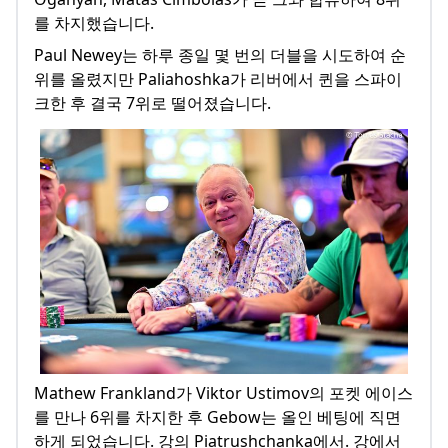
를 차지했습니다.
Paul Newey는 하루 종일 몇 번의 더블을 시도하여 순
위를 올렸지만 Paliahoshka가 리버에서 퀸을 스파이
크한 후 결국 7위로 떨어졌습니다.
Mathew Frankland가 Viktor Ustimov의 포켓 에이스
를 만나 6위를 차지한 후 Gebow는 올인 베팅에 직면
하게 되었습니다. 강의 Piatrushchanka에서. 강에서