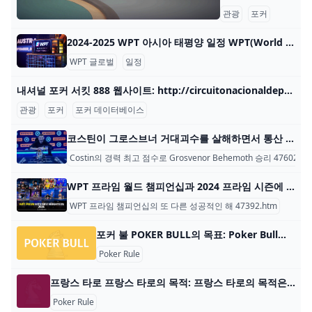
관광
포커
포커 데
2024-2025 WPT 아시아 태평양 일정 WPT(World Poker Tour)는 2024년과 2025년 아시아 태평양 일정에 대한 여러 이벤트를 발표했습니다. 주요 세부 사항은 다음과 같습니다. 2024 WPT 아시아 태평양 일정 WPT Prime
WPT 글로벌
일정
내셔널 포커 서킷 888 웹사이트: http://circuitonacionaldepoker.es/ 2024년 2월 21~25일 스페인 내셔널 포커 서킷 - CNP888 세비야, 세비야 (8) 2024년 4월 10~14일 스페인 내셔널 포커 서킷 - CNP888 바르셀로나,
관광
포커
포커 데이터베이스
코스틴이 그로스브너 거대괴수를 살해하면서 통산 최고 점수를 받았습니다. 목차 Grosvenor Behemoth 메인 이벤트는 첫 번째 이벤트에서 인상적인 참가자 수를 기록한 후 12월 15일에 챔피언 자리를 차지했습니다. 1,347명의 참가자로 구성된 필드에서 상
Costin의 경력 최고 점수로 Grosvenor Behemoth 승리 47602.ht
WPT 프라임 월드 챔피언십과 2024 프라임 시즌에 대한 심층 분석 목차 WPT 프라임 월드 챔피언십은 12월 8일부터 14일까지 Wynn Las Vegas에서 열리는 WPT 월드 챔피언십으로 돌아옵니다. $5,000,000의 상금 풀이 보장된
WPT 프라임 챔피언십의 또 다른 성공적인 해 47392.htm
포커 불 POKER BULL의 목표: Poker Bull의 목표는 마지막 남은 플레이어가 되는 것입니다. 플레이어 수: 5~8명 재료: 표준 52장 카드 데크, 점수를 유지하는 방법 및 평평
Poker Rule
프랑스 타로 프랑스 타로의 목적: 프랑스 타로의 목적은 이닝이 끝날 때 가장 많은 점수를 얻은 플레이어가 되는 것입니다.플레이어 수: 4(3과 5에 대한 변형 포함)카드 수: 프랑
Poker Rule