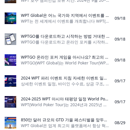
WPT 호주 챔피언십 보류 시간: 2024년 9월 20~25일 장소: 호주 더 스타 골드코스트 메인 이벤트 바이인: AU$8,000(약 US$5,300) 메인 이벤트 세부정보 보장 상
WPT Global은 어느 국가와 지역에서 이벤트를 개최합니까? 아시아에서는 WPT가 중국 본토에서 대규모 프로 포커 토너먼트를 성공적으로 개최한 최초의 투어 중 하나였습니다. WPT National China는 2012년에 출시되었으며 이후 최초의 WPT National Philippines가 이 지역에 추가되었습니다. WPT 회장 Adam Pliska는 인터뷰에서 향후 7~8년 내에 WPT가 아시아에서 초대형 이벤트를 개최하여 아시아를 포커에서 가장 빠르게 성장하고 가장 영향력 있는 지역으로 만들 계획이라고 말했습니다.
09/18
WPT는 전 세계에서 이벤트를 개최합니다 WPT(World Poker Tour)는 2002년 창립 이래 전 세계에서 수많은 서브스테이션 이벤트를 개최해 왔습니다. 백과사전 정보에 따르
WPTGO를 다운로드하고 시작하는 방법 거대한 플레이어 풀과 프리롤부터 하이롤러까지 모든 것이 포함되어 있으며 정기적인 특별 이벤트도 있습니다!
09/18
WPTGO를 다운로드하고 온라인 포커를 시작하는 방법 World Poker Tour와 관련된 온라인 포커 플랫폼인 WPTGO를 시작하는 것은 간단하고 빠릅니다. 다음의 간단한
WPTGO 온라인 포커 게임을 아시나요? 최고의 온라인 포커 사이트에 가입하세요. 리얼 머니 온라인 포커 보너스를 즐기세요
09/18
WPTGO(WPT Global)는 World Poker Tour(WPT) 산하에서 운영되는 온라인 포커 플랫폼입니다. 2022년 4월에 출시된 WPT Global은 유명한 WPT 경험을 가상 청중에게 제공하여 전 세
2024 WPT 파리 이벤트 지침 자세한 이벤트 일정 바이인 수수료 상금 구조 및 참가 요건을 포함하여 2024 WPT 파리 이벤트에 대한 포괄적인 지침이 제공됩니다. 이 행사는 2024년 10월 14일부터 28일까지 파리에서 개최되며 WPT 프라임 챔피언십 WPT 슈퍼 하이롤러 등 여러 중요한 행사를 다룹니다.
09/17
상세한 이벤트 일정, 바이인 수수료, 상금 구조, 참가 요건 등 2024 WPT 파리 이벤트에 대한 종합적인 지침이 제공됩니다. 이 행사는 2024년 10월 14일부터 28일까
2024-2025 WPT 아시아 태평양 일정 World Poker Tour(WPT)는 2024년과 2025년 아시아 태평양 일정에 대한 여러 이벤트를 발표했습니다. 주요 세부 사항은 다음과 같습니다.
09/17
WPT(World Poker Tour)는 2024년과 2025년 아시아 태평양 일정에 대한 여러 이벤트를 발표했습니다. 주요 세부 사항은 다음과 같습니다. 2024 WPT 아시아 태평양 일정 WPT Prime
850만 달러 규모의 GTD 가을 페스티벌을 앞두고 판도를 바꾸는 업데이트가 WPT 글로벌에 도착했습니다. WPT Global은 850만 달러 보장 가을 축제를 앞두고 플랫폼에 Mystery Bounty 토너먼트와 새로운 캐시 게임 업데이트를 도입했습니다.
08/29
WPT Global은 업계 최고의 플랫폼에서 항상 혁신의 경계를 넓히고 있으며 최신 업데이트는 팬들을 흥분시킬 것입니다. Summer Festival의 성공을 바탕으로 WPT G