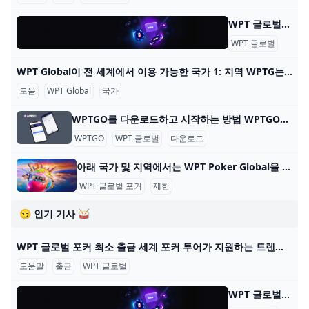
WPT 글로벌 - 자주 묻는 질문: 온라인 포커 WPT 글로벌 - 자주 묻는 질문: 온라인 포커 내 계정 어떻게 게임을 시작하나요? WPT 글로벌에서 게임을 하려면, 기기에 앱을 다운로드하고 설치하세요. 이 단계를 완료한 후
WPT 글로벌
자주 
WPT Global이 전 세계에서 이용 가능한 국가 1: 지역 WPTG는 다음 지역을 지원합니다: 대한민국 🇰🇷 일본 🇯🇵 베트남 🇻🇳 멕시코 🇲🇽 말레이시아 🇲🇾 인도네시아 🇮🇩 WPTG는 이러한 지역에 오프라인 부서
도움
WPT Global
국가
WPTGO를 다운로드하고 시작하는 방법 WPTGO를 다운로드하고 온라인 포커를 시작하는 방법 World Poker Tour와 관련된 온라인 포커 플랫폼인 WPTGO를 시작하는 것은 간단하고 빠릅니다. 다음의 간단한
WPTGO
WPT 글로벌
다운로드
아래 국가 및 지역에서는 WPT Poker Global을 다운로드하고 플레이할 수 없습니다. WPT Global Poker는 100개 이상의 국가에서 플레이어가 접속할 수 있지만 현지 규정에 따른 특정 제한 사항이 있습니다. 아래 국가 및 지역에서 WPT Poker Global을 다운
WPT 글로벌 포커
제한
😏 인기 기사 🥁
WPT 글로벌 포커 최소 출금 세계 포커 투어가 지원하는 트렌디한 포커 플랫폼 WPT 글로벌의 혜택을 알아보세요. 원활한 게임 플레이를 위한 간편한 입출금 프로세스에 대해 배워보세요. 2022년에
도움말
출금
WPT 글로벌
WPT 글로벌 - 자주 묻는 질문: 온라인 포커 WPT 글로벌 - 자주 묻는 질문: 온라인 포커 내 계정 어떻게 게임을 시작하나요? WPT 글로벌에서 게임을 하려면, 기기에 앱을 다운로드하고 설치하세요. 이 단계를 완료한 후