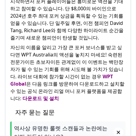
시작하면서 포커 플레이어들은 흥미로운 액션을 기대
하고 참여할 수 있습니다. 단 $8,000의 바이인으로
2024년 호주 최대 포커 상금을 획득할 수 있는 기회를
얻을 수 있습니다. 단 일주일 후면, 이전 챔피언 David
Tang, Richard Lee와 함께 다양한 하이라이트 순간을
즐기며 새로운 챔피언이 탄생할 것입니다.
자신의 이름을 알리고 가장 큰 포커 보너스를 받고 싶
다면 WPT Australia의 액션을 놓치지 마세요! 숙련된
전문가이든 초보자이든 관계없이 이 이벤트는 백만장
자가 될 수 있는 기회를 위해 시도해 볼 가치가 있습니
다. 라이브 대회에 참가할 시간이 없는 경우
WPT
Global
은 다음 링크를 방문하여 다운로드하고 설치할
수 있는 공식 온라인 리얼 머니 포커 플랫폼을 제공합
니다:
다운로드 및 설치
자주 묻는 질문
역사상 유명한 룰렛 스캔들과 논란에는