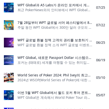
WPT Global과 A5 Labs가 온라인 포커에서 게임 무결성을 보장하는 방법에 대한 내부 살펴보기 WPT Global과 A5 Labs가 어떻게 첨단 기술과 세심한 모니터링을 사용하여 온라인 포커 게임의 무결성을 보장하는지 알아보세요.
07/25
최근 PokerNews와의 인터뷰에서 WPT Global의 사장인 Alex Scott과 A5 Labs의 게임 무결성 책임자인 John Andress는 그들의 협력이 온라인 포
7월 28일부터 WPT 글로벌 서머 페스티벌에서 800만 달러 이상 보장 WPT Global의 여름 축제 기간 동안 800만 달러 이상의 상금이 보장됩니다. 2024년 7월 27일부터 8월 18일까지 진행됩니다.
07/22
주말 동안 WPT Global에서 300만 달러 규모의 Preheat Festival이 마무리되었지만 또 다른 흥미진진한 온라인 포커 시리즈에 참여하기 위해 오래 기다릴 필요가
WPT 글로벌 환불 정책 고객의 권리를 보호하기 위해 WPT 글로벌은 필요한 솔루션을 제공하는 환불 정책을 수립하였습니다.
06/25
WPT 글로벌 환불 정책 소개 WPT 글로벌 이벤트에 오신 것을 환영합니다! 참가자들이 소중한 경험을 얻고 만족스러운 결과를 달성할 수 있도록 하기 위해, 귀하의 권리를 보호하
WPT Global, 새로운 Passport Dollar 시스템으로 엄청난 유연성 추가 WPT Global은 플레이어가 자신만의 맞춤형 토너먼트 패키지를 만들 수 있는 새로운 Passport Dollars 시스템을 통해 WPT Passport를 더욱 유연하게 만들었습니다.
06/19
포커는 (때때로) 세계를 여행할 수 있는 취미입니다. WPT Global은 이를 이해하고 플레이어에게 WPT Passports라는 토너먼트 패키지를 획득할 수 있는 쉬
World Series of Poker 2024: Phil Ivey의 최고의 WSOP 팁을 읽어보세요. WSOP(World Series of Poker) 팔찌 10회 우승자이자 포커 명예의 전당에 오른 Phil Ivey가 2024 WSOP에서 우승하기 위한 최고의 팁을 공유합니다.
05/10
2024년 WSOP(World Series of Poker)에 대한 전략 팁에 관해서라면 업계 최고의 전문가로부터 듣고 싶을 것입니다. 그렇다면 10번의 WSOP 팔찌 우승자이자 WPT 글로벌 홍보대사
이번 5월 WPT Global에서 월드 포커 투어 몬트리올에 승리하세요 WPT Global은 플레이어에게 챔피언십 이벤트에 참가할 수 있는 기회를 제공하고 WPT 프라임 및 WPT500 이벤트 모두의 1일차에 참여하여 2일차 자리를 확보할 수도 있습니다.
05/07
WPT Global은 계속해서 World Poker Tour 라이브 이벤트의 독점 온라인 포커 게이트웨이 역할을 하고 있으며, 다음 목적지는 $350만 CAD가 넘는 엄청난 상금 풀을 갖춘 WPT