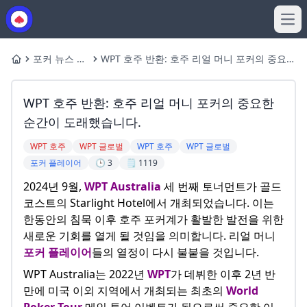
Ope
포커 뉴스 및
WPT 호주 반환: 호주 리얼 머니 포커의 중요
Home
이벤트
한 순간이 도래했습니다.
WPT 호주 반환: 호주 리얼 머니 포커의 중요한
순간이 도래했습니다.
WPT 호주
WPT 글로벌
WPT 호주
WPT 글로벌
포커 플레이어
🕒 3
🗒️ 1119
2024년 9월,
WPT Australia
세 번째 토너먼트가 골드
코스트의 Starlight Hotel에서 개최되었습니다. 이는
한동안의 침묵 이후 호주 포커계가 활발한 발전을 위한
새로운 기회를 열게 될 것임을 의미합니다. 리얼 머니
포커 플레이어
들의 열정이 다시 불붙을 것입니다.
WPT Australia는 2022년
WPT
가 데뷔한 이후 2년 반
만에 미국 이외 지역에서 개최되는 최초의
World