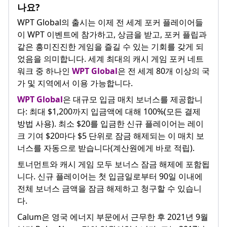
나요?
WPT Global의 출시는 이제 전 세계 포커 플레이어들
이 WPT 이벤트에 참가하고, 상금을 받고, 포커 플립과
같은 흥미진진한 게임을 즐길 수 있는 기회를 갖게 되
었음을 의미합니다. 세계 최대의 캐시 게임 포커 네트
워크 중 하나인
WPT Global
은 전 세계 80개 이상의 국
가 및 지역에서 이용 가능합니다.
WPT Global
은 대규모 입금 매치 보너스를 제공합니
다: 최대 $1,200까지 입금액에 대해 100%(모든 결제
방법 사용). 최소 $20를 입금한 신규 플레이어는 레이
크 기여 $20마다 $5 단위로 잠금 해제되는 이 매치 보
너스를 자동으로 받습니다(계산원에게 바로 적립).
토너먼트와 캐시 게임 모두 보너스 잠금 해제에 포함됩
니다. 신규 플레이어는 첫 입금일로부터 90일 이내에
전체 보너스 금액을 잠금 해제하고 청구할 수 있습니
다.
Calum은 영국 에너지 부문에서 근무한 후 2021년 9월