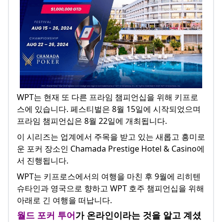
WPT는 현재 또 다른 프라임 챔피언십을 위해 키프로
스에 있습니다. 페스티벌은 8월 15일에 시작되었으며
프라임 챔피언십은 8월 22일에 개최됩니다.
이 시리즈는 업계에서 주목을 받고 있는 새롭고 흥미로
운 포커 장소인 Chamada Prestige Hotel & Casino에
서 진행됩니다.
WPT는 키프로스에서의 여행을 마친 후 9월에 리히텐
슈타인과 영국으로 향하고 WPT 호주 챔피언십을 위해
아래로 긴 여행을 떠납니다.
월드 포커 투어
가 온라인이라는 것을 알고 계셨