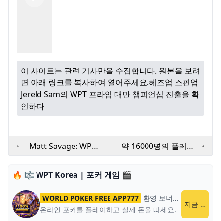
Previous
Next
이 사이트는 관련 기사만을 수집합니다. 원본을 보려
면 아래 링크를 복사하여 열어주세요.
헤즈업 스핀업
Jereld Sam의 WPT 프라임 대만 챔피언십 진출을 확
인하다
Matt Savage: WPT
약 16000명의 플레이
Prime을 통해 플레이
어가 WPT 글로벌 서머
어는 세계를 여행할 수
페스티벌에 참가했습
🔥 🎼 WPT Korea | 포커 게임 🎬
있습니다
니다.
WORLD POKER FREE APP777
환영 보너스
World Poker
지금 플레이
온라인 포커를 플레이하고 실제 돈을 따세요.