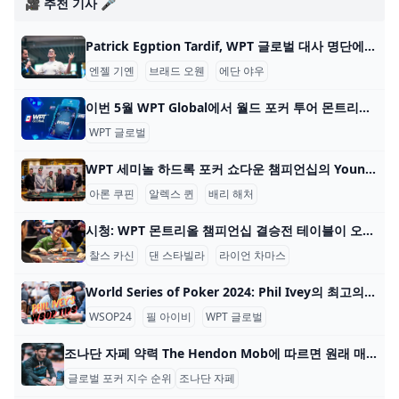
🎥 추천 기사 🎤
Patrick Egption Tardif, WPT 글로벌 대사 명단에 합류 WPT Global은 인기 온라인 포커 플레이어이자 스트리머인 Patrick “Egption” Tardif를 브랜드 홍보대사로 영입했다고 발표했습니다. 또한 Xuan Liu는 World Poker Tour(W
엔젤 기옌
브래드 오웬
에단 야우
이번 5월 WPT Global에서 월드 포커 투어 몬트리올에 승리하세요 WPT Global은 계속해서 World Poker Tour 라이브 이벤트의 독점 온라인 포커 게이트웨이 역할을 하고 있으며, 다음 목적지는 $350만 CAD가 넘는 엄청난 상금 풀을 갖춘 WPT
WPT 글로벌
WPT 세미놀 하드록 포커 쇼다운 챔피언십의 Young Guns 헤드라인 파이널 6 몇몇 젊고 저명한 포커 플레이어들이 World Poker Tour(WPT) Seminole Hard Rock Poker Showdown Championship 3일차 마지막 16강에 진출했으며, 이 젊은 스타들은 4일차 이후에도 여전히 살아있습니다. 그들은 한 달 전
아론 쿠핀
알렉스 퀸
배리 해처
시청: WPT 몬트리올 챔피언십 결승전 테이블이 오늘 시작됩니다 월드 포커 투어(WPT) 몬트리올 챔피언십 파이널 테이블이 오늘 진행되며 6명의 플레이어가 남아있습니다. 고동우는 어제 WPT 프라임 몬트리올 이벤트에서 $48,277 상금으
찰스 카신
댄 스타빌라
라이언 차마스
World Series of Poker 2024: Phil Ivey의 최고의 WSOP 팁을 읽어보세요. 2024년 WSOP(World Series of Poker)에 대한 전략 팁에 관해서라면 업계 최고의 전문가로부터 듣고 싶을 것입니다. 그렇다면 10번의 WSOP 팔찌 우승자이자 WPT 글로벌 홍보대사
WSOP24
필 아이비
WPT 글로벌
조나단 자페 약력 The Hendon Mob에 따르면 원래 매사추세츠주 롱메도우 출신인 Jonathan Jaffe는 2022년 여름 현재 평생 수입이 560만 달러 이상입니다. 여기에는 Foxwood
글로벌 포커 지수 순위
조나단 자페