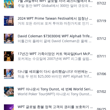
7월 28일부터 WPT 글로벌 서머 페스티벌에서 800만 달러 이상 보장 WPT Global의 여름 축제 기간 동안 800만 달러 이상의 상금이 보장됩니다. 2024년 7월 27일부터 8월 18일까지 진행됩니다.
07/22
티켓 5장 $100 ~ $499 $5 MTT 티켓 2장, $10 Global Spins
주말 동안 WPT Global에서 300만 달러 규모의 Preheat Festival이 마무리되었지만 또 다른 흥미진진한 온라인 포커 시리즈에 참여하기 위해 오래 기다릴 필요가
티켓 1장, $5 Global Spins 티켓 2장 $500 ~ $1,499 $11
MTT 티켓 2장, $110 Sunday Slam 티켓 1장, $25 Global
2024 WPT Prime Taiwan Festival에서 엄청난 상이 예상됩니다 WPT Global에서 온라인으로 2024 WPT Prime Taiwan 메인 이벤트에 참가할 수 있는 방법을 알아보세요.
Spins 티켓 1장, $5 Global Spins 티켓 2장 $1,500 이상 $11
07/19
거의 모든 라이브 포커 투어와 마찬가지로 인기 있는 WPT Prime은 2024년 WSOP(World Series of Poker) 동안 잠시 중단되었지만 8월 6일 타이페이 시의 Asia Poker Arena로 향하며 다시
MTT 티켓 2장, $110 Sunday Slam 티켓 2장, $25 Global
Spins 티켓 1장, $10 Global Spins 티켓 2장 Calum은 영국
David Coleman $730300에 WPT Alpha8 Trifecta #3 우승 David Coleman은 힘든 최종 테이블을 이기며 이벤트에서 우승하고 $730000를 획득했으며 올해 말 Wynn Las Vegas에서 열리는 WPT 월드 챔피언십 출전권을 획득했습니다.
에너지 부문에서 근무한 후 2021년 9월부터 PokerNews 팀
07/12
이틀간의 플레이 끝에 David Coleman은 올해 세 번째이자 마지막 WPT Alpha8 Trifecta 챔피언이 되었습니다. Coleman은 WPT Alpha8 Trifecta #1에서 6위를 차지한 후 WPT Alpha8 Trifecta 이벤트에
의 일원이었습니다. 그는 2017년에 처음으로 포커를 플레이
했고 즉시 게임과 사랑에 빠졌습니다. Calum은 다양한 포커
매체에 글을 썼지만 PokerNews에 자리를 잡고 다양한 기사
17년간 WPT 가족이었던 커트 맥파일(Kurt McPhail)이 갑작스럽게 세상을 떠났습니다. 17년간 WPT(World Poker Tour) 패밀리의 일원이자 Sea Poker Room에서 WPT의 원동력이었던 커트 맥파일(Kurt McPhail)이 갑작스럽게 세상을 떠났습니다.
07/11
와 라이브 업데이트에 기고하고 World Series of
포커계는 수요일에 2007년에 WPT 리그를 설립하고 최근에는 Virgin Voyages의 Sea Poker Room에서 WPT를 운영했던 World Poker Tour(WPT) 가문의 오랜 멤버인 Kurt McPhail
Poker(WSOP)를 포함한 주요 포커 이벤트에 대한 통찰력과 보
고를 제공했습니다.
다니엘 세피올이 다시 승리했습니다! 이번에는 Wynn WPT Alpha8 Trifecta에서 Daniel Sepiol과 Brock Wilson은 Sepiol이 계속해서 인상적인 활약을 펼친 Wynn Summer Classic에서 처음 두 번의 $25000 WPT Alpha8 Trifecta 이벤트에서 우승했습니다.
07/06
처음 두 번의 $25,000 바이인 WPT Alpha8 Trifecta 이벤트가 Wynn Las Vegas에서 우승을 차지했습니다. 브록 윌슨(Brock Wilson)은 지난 주 WPT Alpha8 Trifecta #1에서 우승하며 잔혹한
WPT 아나운서 Tony Dunst, 세 번째 World Series of Poker 팔찌 획득 World Poker Tour(WPT) 해설자 Tony Dunst가 월요일 오후 온라인 이벤트에서 세 번째 World Series of Poker(WSOP) 팔찌를 획득했습니다.
07/02
World Poker Tour(WPT) 아나운서 Tony Dunst는 일요일 밤 방송 부스에서 나와 온라인 포커 경기장으로 들어가 큰 승리를 거두었습니다. 오랜 포커 프로인 그는 WSOP 온라인 이벤트 #15: $500 No-Limit Hold’em
WPT 글로벌 환불 정책 고객의 권리를 보호하기 위해 WPT 글로벌은 필요한 솔루션을 제공하는 환불 정책을 수립하였습니다.
06/25