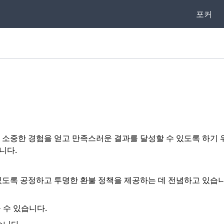
포커
소중한 경험을 얻고 만족스러운 결과를 달성할 수 있도록 하기 위
니다.
있도록 공정하고 투명한 환불 정책을 제공하는 데 전념하고 있습니
 수 있습니다.