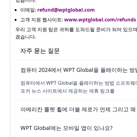
있습니다:
이메일:
refund@wptglobal.com
고객 지원 웹사이트:
www.wptglobal.com/refunds
우리 고객 지원 팀은 귀하를 도와드릴 준비가 되어 있으며
겠습니다.
자주 묻는 질문
컴퓨터 2024에서 WPT Global을 플레이하는 방
컴퓨터에서 WPT Global을 플레이하는 방법 소프트웨
포커 뉴스 사이트에서 제공하는 제휴 링크를
아메리칸 룰렛 휠에 더블 제로가 언제 그리고 왜
WPT Global에는 모바일 앱이 있나요?