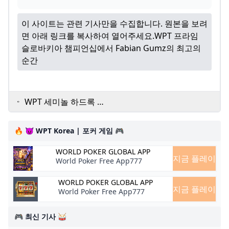
이 사이트는 관련 기사만을 수집합니다. 원본을 보려
면 아래 링크를 복사하여 열어주세요.
WPT 프라임
슬로바키아 챔피언십에서 Fabian Gumz의 최고의
순간
WPT 세미놀 하드록 포
커 대결의 1a일차에 강
력한 타자들이 등장합
🔥 😈 WPT Korea | 포커 게임 🎮
니다.
WORLD POKER GLOBAL APP
지금 플레이
World Poker Free App777
WORLD POKER GLOBAL APP
지금 플레이
World Poker Free App777
🎮 최신 기사 🥁