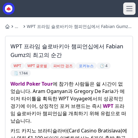
Ope
뉴
WPT 프라임 슬로바키아 챔피언십에서 Fabian Gumz의
Home
스
최고의 순간
WPT 프라임 슬로바키아 챔피언십에서 Fabian
Gumz의 최고의 순간
WPT
WPT 글로벌
파비안 검즈
포커뉴스
🕒 4
🗒️ 1744
World Poker Tour
에 참가한 사람들은 쉴 시간이 없
었습니다. Aram Oganyan과 Gregory De Faria가 메
이저 타이틀을 획득한 WPT Voyage에서의 성공적인
경기에 이어, 상징적인 포커 브랜드는 즉시
WPT
프라
임 슬로바키아 챔피언십을 개최하기 위해 유럽으로 떠
났습니다.
카드 카지노 브라티슬라바(Card Casino Bratislava)에