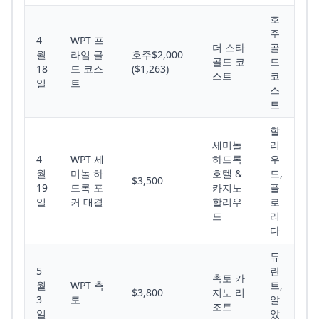
호
주
4
WPT 프
더 스타
골
월
라임 골
호주$2,000
골드 코
드
18
드 코스
($1,263)
스트
코
일
트
스
트
할
세미놀
리
4
WPT 세
하드록
우
월
미놀 하
호텔 &
드,
$3,500
19
드록 포
카지노
플
일
커 대결
할리우
로
드
리
다
듀
5
란
촉토 카
월
WPT 촉
트,
$3,800
지노 리
3
토
알
조트
일
았