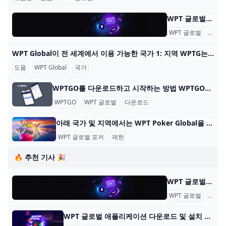
WPT 글로벌 - 자주 묻는 질문: 온라인 포커 WPT 글로벌 - 자주 묻는 질문: 온라인 포커 내 계정 어떻게 게임을 시작하나요? WPT 글로벌에서 게임을 하려면, 기기에 앱을 다운로드하고 설치하세요. 이 단계를 완료한 후
WPT 글로벌
자주 
WPT Global이 전 세계에서 이용 가능한 국가 1: 지역 WPTG는 다음 지역을 지원합니다: 대한민국 🇰🇷 일본 🇯🇵 베트남 🇻🇳 멕시코 🇲🇽 말레이시아 🇲🇾 인도네시아 🇮🇩 WPTG는 이러한 지역에 오프라인 부서
도움
WPT Global
국가
WPTGO를 다운로드하고 시작하는 방법 WPTGO를 다운로드하고 온라인 포커를 시작하는 방법 World Poker Tour와 관련된 온라인 포커 플랫폼인 WPTGO를 시작하는 것은 간단하고 빠릅니다. 다음의 간단한
WPTGO
WPT 글로벌
다운로드
아래 국가 및 지역에서는 WPT Poker Global을 다운로드하고 플레이할 수 없습니다. WPT Global Poker는 100개 이상의 국가에서 플레이어가 접속할 수 있지만 현지 규정에 따른 특정 제한 사항이 있습니다. 아래 국가 및 지역에서 WPT Poker Global을 다운
WPT 글로벌 포커
제한
🔥 추천 기사 🎉
WPT 글로벌 - 이용약관 1. 일반 정보 1.1. WPT Global.com(이하 "사이트" 또는 "사이트" 또는 "WPT Global")은 쿠
WPT 글로벌
자주 
WPT 글로벌 애플리케이션 다운로드 및 설치 WPT 글로벌 다운로드 및 설치 아래 단계를 따라서 우리의 포커 소프트웨어를 다운로드하고 WPT 글로벌 앱을 설치하세요. 설정1 WPT 글로벌 앱 다운로드 “지금 다