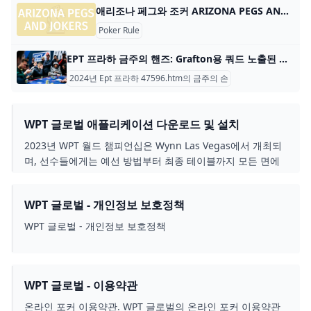
애리조나 페그와 조커 ARIZONA PEGS AND JOKERS의 목적: Arizona Pegs and Jokers의 목표는 모든 페그를 홈으로 가져오는 최초의 팀이 되는 것입니다. 플레이어 수: 4, 6, 8명 재료: 52장의 카드로
Poker Rule
EPT 프라하 금주의 핸즈: Grafton용 쿼드 노출된 핸드 카오스 및 가슴 아픈 버블 목차 2024 European Poker Tour(WPT) 프라하는 12월 4일부터 15일까지 진행되었으며 PokerNews가 모든 경기를 포착하는 내내 현장에 있었습니다. 여기에는 €5,300 EPT 메
2024년 Ept 프라하 47596.htm의 금주의 손
WPT 글로벌 애플리케이션 다운로드 및 설치
2023년 WPT 월드 챔피언십은 Wynn Las Vegas에서 개최되
며, 선수들에게는 예선 방법부터 최종 테이블까지 모든 면에
서 더 크고 더 좋은 대회가 될 것입니다.
WPT 글로벌 - 개인정보 보호정책
WPT 글로벌 - 개인정보 보호정책
WPT 글로벌 - 이용약관
온라인 포커 이용약관. WPT 글로벌의 온라인 포커 이용약관