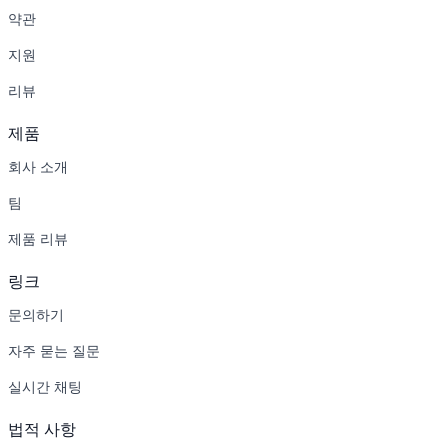
의 리더입니다. 그는 2018년부터 월드 포커 투어(WPT)에 참
약관
여해왔습니다. 온라인 서비스 부사장으로서 제레미는 WPT의
온라인 플랫폼, 웹사이트 및 모바일 애플리케이션의 개발 및
지원
관리를 감독합니다.
리뷰
제품
회사 소개
팀
제품 리뷰
링크
문의하기
자주 묻는 질문
실시간 채팅
법적 사항