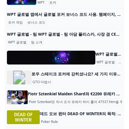
WPT
포커
WPT 글로벌 앱에서 글로벌 포커 보너스 코드 사용. 램페이지, 브래드 오웬 WPT 글로벌에서 램페이지 포커에 참여하세요 12월에 코드 RAMPAGE 또는 WPT777로 어떤 금액을 입금하면, $12,400 상당의 WPT 보트 포커 크루즈 패키지를 수여하는 특별 프리롤 토
포커 게임
보너스 코드
WPT 글로벌 - 팀 WPT 글로벌 - 팀 아담 플리스카, 사장 겸 CEO 아담 플리스카는 남가주대학교 영화예술학교와 캘리포니아 대학교 버클리 로스쿨(보알트 홀) 졸업생입니다. 그는 2003
WPT 글로벌
팀 소개
WPT 글로벌 - 개인정보 보호정책 개인정보 보호정책 최종 업데이트: 2024년 1월 30일 GETWPT의 개인정보 보호정책에 방문해 주셔서 감사합니다. 이 개인정보 보호정책은 GETWPT(
WPT 글로벌
개인
로우 스테이크 포커에 갇히셨나요? 세 가지 이유가 있습니다. 한동안 온라인 포커를 해왔지만 여전히 낮은 위험에 처해 있는 자신을 발견했다면, 당신은 혼자가 아닙니다. 많은 플레이어들이 작은 어려움에서 벗어나기 위해 애쓰고 있
GTO 마법사
Piotr Sztenkiel Maiden Shard와 €2200 유레카 하이 롤러에서 €491040 획득 목차 두 번의 출발 비행과 2일차의 14시간의 플레이 끝에 힐튼 프라하에서 열린 PokerStars European Poker Tour 프라하 €2,200 유레카 하이 롤러에서 새로운 챔피언이 등장했습니다. Piotr
Piotr Sztenkiel은 처녀 조각 유레카 하이 롤러 47537.htm을 주
데드 오브 윈터 DEAD OF WINTER의 목적: Dead of Winter의 목적은 게임에서 승리하기 위해 비밀 목표를 완료하는 것입니다. 플레이어 수: 2~5명 재료: 목표 카드 10개, 배
Poker Rule