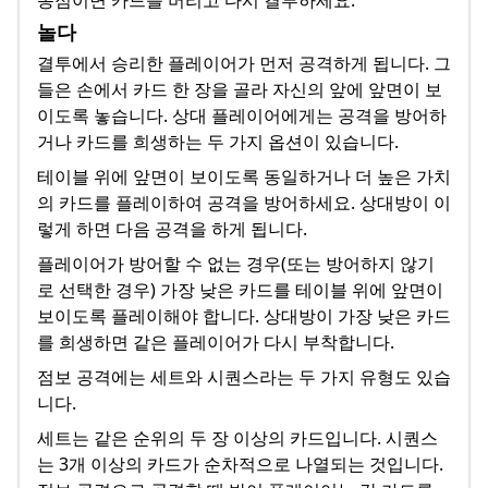
동점이면 카드를 버리고 다시 결투하세요.
놀다
결투에서 승리한 플레이어가 먼저 공격하게 됩니다. 그
들은 손에서 카드 한 장을 골라 자신의 앞에 앞면이 보
이도록 놓습니다. 상대 플레이어에게는 공격을 방어하
거나 카드를 희생하는 두 가지 옵션이 있습니다.
테이블 위에 앞면이 보이도록 동일하거나 더 높은 가치
의 카드를 플레이하여 공격을 방어하세요. 상대방이 이
렇게 하면 다음 공격을 하게 됩니다.
플레이어가 방어할 수 없는 경우(또는 방어하지 않기
로 선택한 경우) 가장 낮은 카드를 테이블 위에 앞면이
보이도록 플레이해야 합니다. 상대방이 가장 낮은 카드
를 희생하면 같은 플레이어가 다시 부착합니다.
점보 공격에는 세트와 시퀀스라는 두 가지 유형도 있습
니다.
세트는 같은 순위의 두 장 이상의 카드입니다. 시퀀스
는 3개 이상의 카드가 순차적으로 나열되는 것입니다.