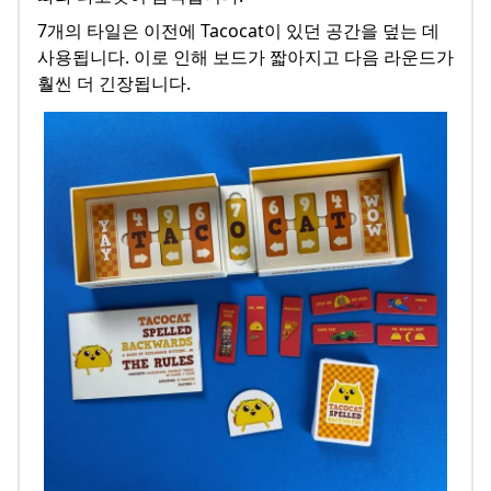
7개의 타일은 이전에 Tacocat이 있던 공간을 덮는 데
사용됩니다. 이로 인해 보드가 짧아지고 다음 라운드가
훨씬 더 긴장됩니다.