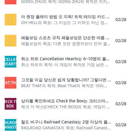
GONG ZHU의 목적: GONG ZHU의 목적은 지지 않고 돼지가 되는 것입니다. 플레이어 수: 4~5명 재료: 표준 52장 카드 데크, 점수 보관용, 평평한 표면. 게임 유형:
아 젠장 플레이 방법 오 지옥! 트릭 테이킹 카드 게임. 여기에서 Oh Hell! 플레이 규칙을 확인하실 수 있습니다. 변형과 함께 카드 게임.
02/28
OH HELL의 목표: 그 이상도 그 이하도 아닌 정확한 양의 트릭을 가져가서 각 손에서 가져갈 수 있다고 생각하는 트릭 수를 성공적으로 입찰합니다. 플레이어 수: 3-7
패들보딩 스포츠 규칙 패들보딩은 단순한 여름 활동 그 이상입니다! 경쟁이 치열한 수상 스포츠의 규칙을 알아보세요.
02/28
패들보딩의 목표: 다른 모든 경쟁자보다 먼저 결승선을 통과하세요. 플레이어 수: 레이스당 3명 이상의 플레이어 재료: 패들보드, 패들, 끈, 부양 장치, 구조 도구
취소 하트 Cancellation Hearts는 6~10명의 플레이어가 즐길 수 있는 트릭 테이킹 카드 게임입니다. 게임의 목표는 플레이어가 100점에 도달했을 때 가장 낮은 점수를 얻는 것입니다.
02/28
취소 하트의 목적: 이 게임의 목적은 가장 낮은 점수를 얻는 것입니다. 플레이어가 미리 정해진 점수에 도달하면 그 시점에서 가장 낮은 점수를 얻은 플레이어가 게임에서 승
그것을 이길 당신은 쉽게 당황합니까? 그렇다면 이 게임은 당신을 위한 게임이 아닙니다! 플레이어가 점수를 얻기 위해 무작위 도전 과제를 완료해야 하는 터무니없이 재미있는 게임을 이겨보세요! Beat that은 멋진 가족 게임, 파티 게임 또는 단지 시간을 보내는 재미있는 방법입니다.
02/28
BEAT THAT의 목적: Beat That의 목적은 10라운드의 플레이에 걸쳐 도전 과제를 완료하여 최대한 많은 포인트를 축적하는 것입니다! 플레이어 수: 2~8명 재료:
상자를 확인하세요 Check the Box는 크리스마스 분위기와 고전 게임인 Go Fish를 결합한 낚시 게임입니다. 플레이어는 가장 많은 세트를 수집하기 위해 상대에게 특정 카드를 요청합니다. 가장 많은 세트를 가진 플레이어가 게임에서 승리합니다.
02/28
체크 더 박스(CHECK THE BOX)의 목표: 게임이 끝날 때 가장 많은 세트를 보유한 플레이어가 되세요. 플레이어 수: 3~6명 구성품: 색상별 전구 6개, 버블 전
철도 바구니 Railroad Canasta는 2명 이상의 플레이어가 즐길 수 있는 트릭 테이킹 카드 게임입니다. 목표는 상대방보다 먼저 20,000점을 달성하는 것입니다.
02/28
RAILROAD CANASTA의 목표: Railroad Canasta의 목표는 20,000점을 획득하는 것입니다. 플레이어 수: 2명 이상 재료: 플레이어당 표준 52장 카드 덱 2개,