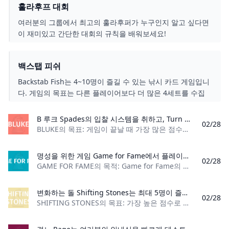
훌라후프 대회
여러분의 그룹에서 최고의 훌라후퍼가 누구인지 알고 싶다면
이 재미있고 간단한 대회의 규칙을 배워보세요!
백스탭 피쉬
Backstab Fish는 4~10명이 즐길 수 있는 낚시 카드 게임입니
다. 게임의 목표는 다른 플레이어보다 더 많은 4세트를 수집
하는 것입니다.
B 루크 Spades의 입찰 시스템을 취하고, Turn Up Euchre의 결단력을 무시하고, 조커를 섞고, 각 손에 서로 다른 양의 카드를 분배하면 무엇을 얻게 됩니까? 당신은 Bluke를 얻습니다! 이 2~4인용 트릭 테이킹 게임은 똑같은 고전 게임에 질린 모든 사람에게 적합합니다.
02/28
BLUKE의 목표: 게임이 끝날 때 가장 많은 점수를 얻은 플레이어가 되세요. 플레이어 수: 3~4명 카드 수: 카드 덱 52개와 조커 2개 카드 순위: 2(낮음) – 에
명성을 위한 게임 Game for Fame에서 플레이어는 가장 인기 있는 유명인이 되기 위해 노력합니다. 현실 세계와 마찬가지로 누구도 게임에서 승리하기 위해 진정한 재능을 가질 필요는 없습니다! 선수들은 레드카펫에 한발 더 다가가기 위해 팀을 이루어 다양한 미니게임을 펼칠 예정이다. 등을 조심하세요. 그렇지 않으면 칼이 들어갈 수 있습니다! 플레이어는 무자비하며 승자가 되기 위해 수단과 방법을 가리지 않습니다. 승자는 단 한 명뿐이기 때문입니다.
02/28
GAME FOR FAME의 목적: Game for Fame의 목적은 가장 높은 연봉을 받는 배우가 되는 것입니다! 가장 많은 돈을 가진 플레이어가 게임에서 승리합니다! 플레이어 수: 4~
변화하는 돌 Shifting Stones는 최대 5명이 즐길 수 있는 전략 게임입니다. 카드의 패턴을 일치시키기 위해 신비한 돌 타일을 이동하고 뒤집으세요. 완성된 모든 카드 패턴에 대해 포인트를 획득하세요. 가장 많은 점수를 얻은 플레이어가 승리합니다!
02/28
SHIFTING STONES의 목표: 가장 높은 점수로 게임을 종료합니다. 플레이어 수: 1~5명 내용: 패턴 카드 72장, 석재 타일 9장, 참조 카드 5장 게임 유형: 보드 게임