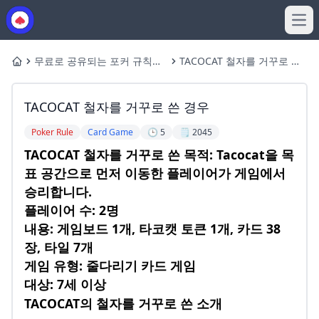
Ope
무료로 공유되는 포커 규칙과
TACOCAT 철자를 거꾸로 쓴
Home
기술
경우
TACOCAT 철자를 거꾸로 쓴 경우
Poker Rule
Card Game
🕒 5
🗒️ 2045
TACOCAT 철자를 거꾸로 쓴 목적: Tacocat을 목
표 공간으로 먼저 이동한 플레이어가 게임에서
승리합니다.
플레이어 수: 2명
내용: 게임보드 1개, 타코캣 토큰 1개, 카드 38
장, 타일 7개
게임 유형: 줄다리기 카드 게임
대상: 7세 이상
TACOCAT의 철자를 거꾸로 쓴 소개