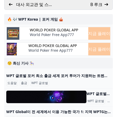
대사 외교관 및 스파
B 루크
이
🔥 🎶 WPT Korea | 포커 게임 🎪
WORLD POKER GLOBAL APP
지금 플레이
World Poker Free App777
WORLD POKER GLOBAL APP
지금 플레이
World Poker Free App777
😚 최신 기사 🎠
WPT 글로벌 포커 최소 출금 세계 포커 투어가 지원하는 트렌디한 포커 플랫폼 WPT 글로벌의 혜택을 알아보세요. 원활한 게임 플레이를 위한 간편한 입출금 프로세스에 대해 배워보세요. 2022년에
도움말
출금
WPT 글로벌
WPT 글로벌 - 자주 묻는 질문: 온라인 포커 WPT 글로벌 - 자주 묻는 질문: 온라인 포커 내 계정 어떻게 게임을 시작하나요? WPT 글로벌에서 게임을 하려면, 기기에 앱을 다운로드하고 설치하세요. 이 단계를 완료한 후
WPT 글로벌
자주 
WPT Global이 전 세계에서 이용 가능한 국가 1: 지역 WPTG는 다음 지역을 지원합니다: 대한민국 🇰🇷 일본 🇯🇵 베트남 🇻🇳 멕시코 🇲🇽 말레이시아 🇲🇾 인도네시아 🇮🇩 WPTG는 이러한 지역에 오프라인 부서