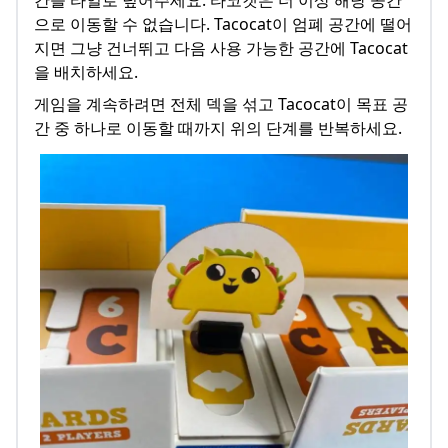
간을 타일로 덮어주세요. 타코캣은 더 이상 해당 공간
으로 이동할 수 없습니다. Tacocat이 엄폐 공간에 떨어
지면 그냥 건너뛰고 다음 사용 가능한 공간에 Tacocat
을 배치하세요.
게임을 계속하려면 전체 덱을 섞고 Tacocat이 목표 공
간 중 하나로 이동할 때까지 위의 단계를 반복하세요.