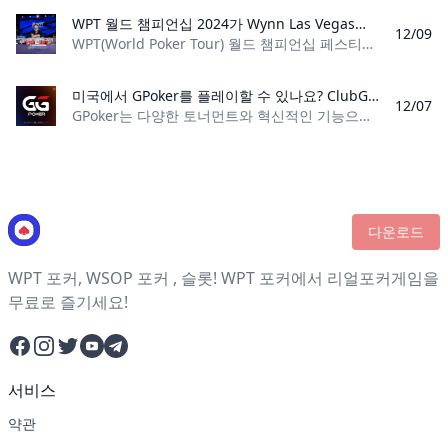
WPT 월드 챔피언십 2024가 Wynn Las Vegas에서 개막합니다: 무엇을 기대할까요? 2024 WPT 월드 챔피언십 페스티벌이 Wynn Las Vegas에서 진행 중이며 $1100 Prime Championship과 $10400 WPT World Championship을 포함한 대규모 포커 토너먼트를 약속합니다.
12/09
WPT(World Poker Tour) 월드 챔피언십 페스티벌이 액션으로 가득 찬 2024 시즌을 맞아 Wynn Las Vegas로 돌아왔습니다. 12월 3일부터 시작되는 이 페스티벌에서는 많은 기대를 받고 있는
미국에서 GPoker를 플레이할 수 있나요? ClubGG 및 주 규제 포커 사이트와 같은 대안을 포함하여 미국에서 GPoker의 가용성에 대해 알아보세요.
12/07
GPoker는 다양한 토너먼트와 혁신적인 기능으로 유명한 세계에서 가장 인기 있는 온라인 포커 플랫폼 중 하나입니다. 그러나 미국에서의 가용성은 현지 도박 규정으
다운로드
WPT 포커, WSOP 포커 , 슬롯! WPT 포커에서 리얼포커게임을
무료로 즐기세요!
Facebook
Instagram
Twitter
YouTube
Telegram
서비스
약관