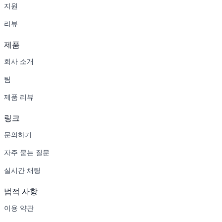
지원
리뷰
제품
회사 소개
팀
제품 리뷰
링크
문의하기
자주 묻는 질문
실시간 채팅
법적 사항
이용 약관