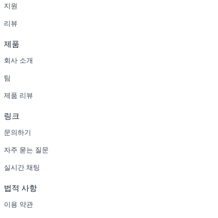
지원
리뷰
제품
회사 소개
팀
제품 리뷰
링크
문의하기
자주 묻는 질문
실시간 채팅
법적 사항
이용 약관