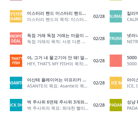
미스터리 핸드 미스터리 핸드에는 전략, 세심한 주의력, 뛰어난 추측 기술이 필요합니다. 플레이어는 게임이 진행되는 동안 다른 플레이어에게 정보를 요청하여 정보를 수집하려고 합니다. 그런 다음 플레이어는 점수 패드를 사용하여 중앙에 없는 카드를 표시합니다. 그들은 다른 플레이어보다 먼저 중앙 스택에 어떤 카드가 있는지 추측해야 합니다!
02/28
미스터리 핸드의 목적: 미스터리 핸드의 목적은 테이블 중앙에 있는 4장의 카드를 올바르게 추측하는 첫 번째 플레이어가 되는 것입니다. 플레이어 수: 3~8명 재료:
독점 거래 독점 거래는 마음이 약한 사람을 위한 것이 아닙니다. 이것은 플레이어가 세 가지 다른 색상의 세트를 가장 먼저 수집하도록 도전하는 잔인하고 무자비한 게임입니다. 이 게임은 논쟁을 일으키고 감정을 상하게 할 수 있으니 주의하세요. 자신의 책임 하에 플레이하세요.
02/28
독점 거래의 목적: 서로 다른 색상의 속성 3세트를 먼저 획득한 플레이어가 승리합니다. 플레이어 수: 2~5명(3명 이상 권장) 재료: 카드 110장 게임 유형: 세
야, 그거 내 물고기야 안 돼! 얼음이 깨지기 시작했고 펭귄들은 얼음이 하나도 남지 않으면 먹이가 충분하지 않을까 걱정합니다. 모두가 게임이 끝나기 전에 가능한 모든 물고기를 잡아야 합니다. 점점 줄어드는 얼음 너머로 펭귄을 보내 가장 육즙이 풍부한 물고기를 모으고 도중에 라이벌을 막아야 합니다! 최고의 어획 전략을 가진 사람은 누구일까요?
02/28
HEY, THAT’S MY FISH의 목적: Hey, That’s My Fish의 목표는 게임이 끝났을 때 다른 플레이어보다 더 많은 물고기를 갖는 것입니다. 플레이어 수: 2~4명 재료: 플라스틱 펭귄
아산테 플레이어는 아프리카 상인으로 행동하여 그곳에서 가장 부유한 상인이 되기 위해 잔인한 시장에서 경쟁하게 됩니다. 하루 종일 판매자는 하루 중 다른 시간에는 이루어질 수 없는 특정 거래를 성사시킬 수 있는 다른 개인을 만날 수 있습니다. 소금, 과일, 차, 비단, 모피, 보석 등을 취급하는 플레이어는 자신의 입장을 보호하는 동시에 상대방을 방해해야 합니다.
02/28
ASANTE의 목표: Asante의 목표는 게임이 끝났을 때 가장 많은 골드를 가진 플레이어가 되는 것입니다. 플레이어 수: 2명 재료: 상품 48개, 액션 마커 5
벅 주사위 6면체 주사위 3개와 친구들을 모아 주사위를 굴릴 준비를 하세요. 이제 Buck Dice를 플레이할 시간입니다. 이것은 각 플레이어가 정확히 15점을 얻기 위해 경주하는 빠른 게임입니다. 넘어가지 마십시오. 그렇지 않으면 롤이 계산되지 않습니다. 게임에 남아 있는 마지막 플레이어가 패자입니다.
02/28
벅 주사위의 목표: 최대한 빨리 15점을 획득하세요 플레이어 수: 2명 이상 재료: 6면 주사위 3개 게임 유형: 주사위 게임 대상: 가족, 성인 벅 주사위 소개 Buck Dic