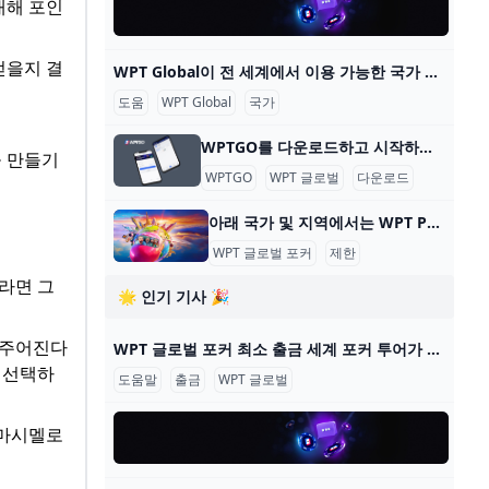
대해 포인
WPT
얻을지 결
WPT Global이 전 세계에서 이용 가능한 국가 1: 지역 WPTG는 다음 지역을 지원합니다: 대한민국 🇰🇷 일본 🇯🇵 베트남 🇻🇳 멕시코 🇲🇽 말레이시아 🇲🇾 인도네시아 🇮🇩 WPTG는 이러한 지역에 오프라인 부서
도움
WPT Global
국가
WPTGO를 다운로드하고 시작하는 방법 WPTGO를 다운로드하고 온라인 포커를 시작하는 방법 World Poker Tour와 관련된 온라인 포커 플랫폼인 WPTGO를 시작하는 것은 간단하고 빠릅니다. 다음의 간단한
을 만들기
WPTGO
WPT 글로벌
다운로드
아래 국가 및 지역에서는 WPT Poker Global을 다운로드하고 플레이할 수 없습니다. WPT Global Poker는 100개 이상의 국가에서 플레이어가 접속할 수 있지만 현지 규정에 따른 특정 제한 사항이 있습니다. 아래 국가 및 지역에서 WPT Poker Global을 다운
WPT 글로벌 포커
제한
라면 그
🌟 인기 기사 🎉
 주어진다
WPT 글로벌 포커 최소 출금 세계 포커 투어가 지원하는 트렌디한 포커 플랫폼 WPT 글로벌의 혜택을 알아보세요. 원활한 게임 플레이를 위한 간편한 입출금 프로세스에 대해 배워보세요. 2022년에
 선택하
도움말
출금
WPT 글로벌
WPT
 마시멜로
WPT