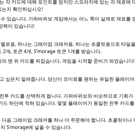
는 각 카드에 대해 포인트를 얻지만 스모라지에 있는 각 재료에 
 있는지 확인하십시오!
 수 있습니다. 가위바위보 게임에서는 어느 쪽이 실제로 재료를 
확장팩이 있습니다!
시멜로용, 하나는 그레이엄 크래커용, 하나는 초콜릿용으로 타일
, 토큰 4개, S’morage 토큰 1개를 받습니다.
각의 맨 위 카드를 뒤집습니다. 게임을 시작할 준비가 되었습니다!
고 싶은지 알려줍니다. 당신이 조미료를 원하는 유일한 플레이어
 전투 카드를 선택하게 됩니다. 가위바위보와 비슷하므로 기회가
 카드 하단에 적혀 있습니다. 몇몇 플레이어가 동일한 전투 카드를
든 다음 그레이엄 크래커를 하나 더 주문해야 합니다. 초콜릿이나
S’morage에 넣을 수 있습니다.