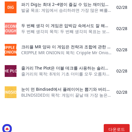
파기 Dig는 최대 2~4명이 즐길 수 있는 재미있는 작은 마이크로 게임입니다. 개를 움직여서 뼈를 파낸 후 오른쪽 개 그릇에 떨어뜨려 수집하세요. 가장 높은 가치의 뼈 컬렉션을 보유한 플레이어가 승리합니다!
02/28
발굴 목표: 게임에서 승리하려면 가장 많은 뼈를 수집하세요. 플레이어 수: 2~4명 카드 수: 30장 카드 종류: 뼈 카드 20장, 개 4개, 개 밥그릇 5개, 개집 1개
두 번째 생각 이 게임은 압박감 속에서도 잘 해내는 사람들을 위해 만들어졌습니다! Second Thoughts는 다양한 연령대가 상호 작용하고 함께 즐거운 시간을 보낼 수 있는 가족 친화적인 게임입니다!
02/28
두 번째 생각의 목적: 두 번째 생각의 목표는 보드 끝에 먼저 도달하는 팀이 되는 것입니다. 플레이어 수: 4명 이상 재료: 게임 보드, 폰 2개, 지침, 마커 2개, 단어 슬
크리플 MR 양파 이 게임은 전략과 조합에 관한 것입니다. 각 플레이어는 이전 조합보다 더 높은 최고의 승리 조합을 만들기 위해 노력합니다. 가장 좋은 승리 조합을 가진 플레이어가 게임에서 승리합니다!
02/28
CRIPPLE MR ONION의 목적: Cripple Mr Onion의 목표는 가장 높은 승리 그룹을 갖는 것입니다. 플레이어 수: 2~7명 재료: 카록 덱 1개 게임 유형: 카드 게임 관객: 성인
줄거리 The Plot은 더블 데크를 사용하는 솔리테어 게임입니다. 기초 더미를 시작하는 카드는 거래 중에 결정되며 나머지가 시작되기 전에 첫 번째 기초 더미가 완료되어야 합니다. 이것은 솔로 경험을 원하는 모든 플레이어에게 도전적인 솔리테어 게임입니다.
02/28
줄거리의 목적: 8개의 기초 더미를 모두 오름차순으로 쌓습니다. 플레이어 수: 1명 카드 수: 104장 카드 순위: (낮음) 에이스 – 에이스 (높음) 게임 유형: 솔
눈이 먼 Bindised에서 플레이어는 뽑기와 버리기를 통해 가장 높은 가치의 핸드를 구축하려고 합니다. 매 턴마다 플레이어는 어떤 카드를 보관하고 어떤 카드를 버릴지 선택해야 합니다. 블라인드사이드에서는 슈트가 일치할 필요가 없으며 가장 높은 블라인드사이드 카드를 가진 플레이어가 보너스를 받게 됩니다. Thirty One 게임을 좋아한다면 이 게임을 시도해 볼 수도 있습니다.
02/28
BLINDSIDED의 목적: 게임이 끝날 때 가장 높은 득점을 기록한 골키퍼 더미를 가진 플레이어가 되십시오. 플레이어 수: 3~5명 카드 수: 52장 카드 순위:
다운로드