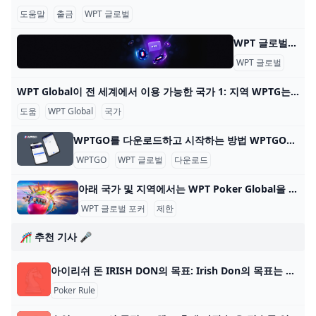
도움말
출금
WPT 글로벌
WPT 글로벌 - 자주 묻는 질문: 온라인 포커 WPT 글로벌 - 자주 묻는 질문: 온라인 포커 내 계정 어떻게 게임을 시작하나요? WPT 글로벌에서 게임을 하려면, 기기에 앱을 다운로드하고 설치하세요. 이 단계를 완료한 후
WPT 글로벌
자주 
WPT Global이 전 세계에서 이용 가능한 국가 1: 지역 WPTG는 다음 지역을 지원합니다: 대한민국 🇰🇷 일본 🇯🇵 베트남 🇻🇳 멕시코 🇲🇽 말레이시아 🇲🇾 인도네시아 🇮🇩 WPTG는 이러한 지역에 오프라인 부서
도움
WPT Global
국가
WPTGO를 다운로드하고 시작하는 방법 WPTGO를 다운로드하고 온라인 포커를 시작하는 방법 World Poker Tour와 관련된 온라인 포커 플랫폼인 WPTGO를 시작하는 것은 간단하고 빠릅니다. 다음의 간단한
WPTGO
WPT 글로벌
다운로드
아래 국가 및 지역에서는 WPT Poker Global을 다운로드하고 플레이할 수 없습니다. WPT Global Poker는 100개 이상의 국가에서 플레이어가 접속할 수 있지만 현지 규정에 따른 특정 제한 사항이 있습니다. 아래 국가 및 지역에서 WPT Poker Global을 다운
WPT 글로벌 포커
제한
🎢 추천 기사 🎤
아이리쉬 돈 IRISH DON의 목표: Irish Don의 목표는 80점 이상을 획득한 첫 번째 팀이 되는 것입니다. 플레이어 수: 4명 재료: 표준 52장 카드 데크, 필요한 경우 점수를 유지하는
Poker Rule