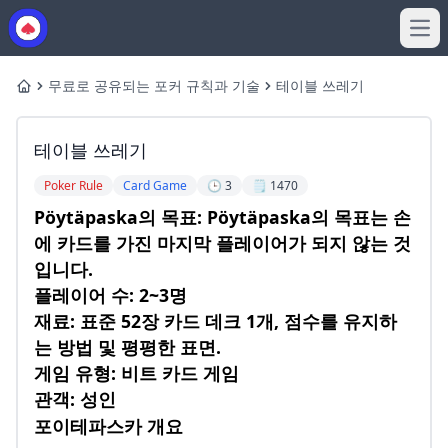
Ope
무료로 공유되는 포커 규칙과 기술
테이블 쓰레기
Home
테이블 쓰레기
Poker Rule
Card Game
🕒 3
🗒️ 1470
Pöytäpaska의 목표: Pöytäpaska의 목표는 손
에 카드를 가진 마지막 플레이어가 되지 않는 것
입니다.
플레이어 수: 2~3명
재료: 표준 52장 카드 데크 1개, 점수를 유지하
는 방법 및 평평한 표면.
게임 유형: 비트 카드 게임
관객: 성인
포이테파스카 개요