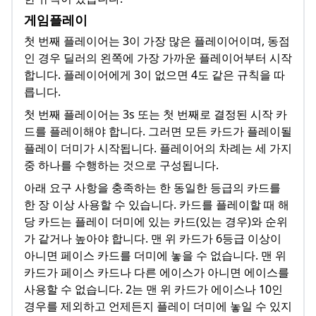
게임플레이
첫 번째 플레이어는 3이 가장 많은 플레이어이며, 동점
인 경우 딜러의 왼쪽에 가장 가까운 플레이어부터 시작
합니다. 플레이어에게 3이 없으면 4도 같은 규칙을 따
릅니다.
첫 번째 플레이어는 3s 또는 첫 번째로 결정된 시작 카
드를 플레이해야 합니다. 그러면 모든 카드가 플레이될
플레이 더미가 시작됩니다. 플레이어의 차례는 세 가지
중 하나를 수행하는 것으로 구성됩니다.
아래 요구 사항을 충족하는 한 동일한 등급의 카드를
한 장 이상 사용할 수 있습니다. 카드를 플레이할 때 해
당 카드는 플레이 더미에 있는 카드(있는 경우)와 순위
가 같거나 높아야 합니다. 맨 위 카드가 6등급 이상이
아니면 페이스 카드를 더미에 놓을 수 없습니다. 맨 위
카드가 페이스 카드나 다른 에이스가 아니면 에이스를
사용할 수 없습니다. 2는 맨 위 카드가 에이스나 10인
경우를 제외하고 언제든지 플레이 더미에 놓일 수 있지