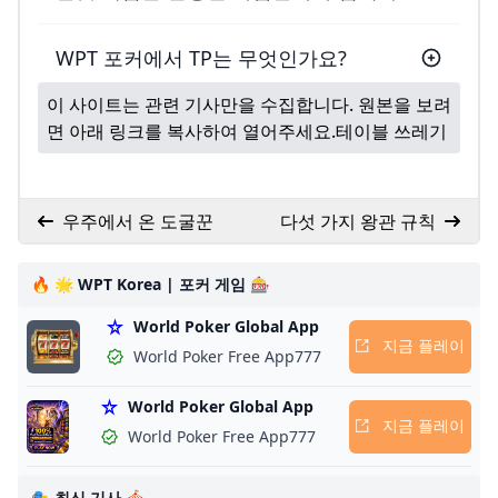
WPT 포커에서 TP는 무엇인가요?
이 사이트는 관련 기사만을 수집합니다. 원본을 보려
면 아래 링크를 복사하여 열어주세요.
테이블 쓰레기
우주에서 온 도굴꾼
다섯 가지 왕관 규칙
🔥 🌟 WPT Korea | 포커 게임 🎰
World Poker Global App
지금 플레이
World Poker Free App777
World Poker Global App
지금 플레이
World Poker Free App777
🎭 최신 기사 🎪