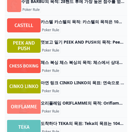
수염 BARBU의 목적: 28핸드 후에 가장 높은 점수를 얻습니다. 플레이어 수: 4명 카드 수: 표준 52 카드 데크 카드 순위: A(높음), K, Q, J, 10, 9, 8, 7, 6, 5, 4, 3, 2 게
Poker Rule
카스텔 카스텔의 목적: 카스텔의 목적은 10라운드가 끝날 때 가장 높은 점수를 얻는 것입니다. 플레이어 수: 2~4명 재료: 게임 보드 1개, 플레이어 보드 4개, 스킬 휠 1
Poker Rule
엿보고 밀기 PEEK AND PUSH의 목적: Peek and Push의 목적은 행의 품질을 올바르게 호출하는 최초의 플레이어가 되는 것입니다. 플레이어 수: 2명 재료: 타일 25개 및 지침 게임 유
Poker Rule
체스 복싱 체스 복싱의 목적: 체스에서 상대를 체크메이트하거나 복싱에서 쓰러뜨리세요. 플레이어 수: 2명 재료: 체스 장비, 소음 제거 헤드폰, 권투 장갑 게임 유형: 스포츠
Poker Rule
아연 링크 CINKO LINKO의 목표: 연속으로 5개의 타일을 획득하는 첫 번째 플레이어가 되세요 플레이어 수: 2~4명 재료: 플레이 타일 60개: 서로 다른 색상 4개, 각 색상별
Poker Rule
오리플레임 ORIFLAMME의 목적: Oriflamme의 목적은 더 많은 영향력을 얻고 왕좌를 차지하기 위해 다른 가족에 맞서 계략을 꾸미는 것입니다.플레이어 수: 3~
Poker Rule
도착하다 TEKA의 목표: Teka의 목표는 104점을 달성하는 첫 번째 팀이 되는 것입니다. 플레이어 수: 4명 재료: 표준 카드 덱 1개, 점수표 1개, 연필 1개 게임 유형
Poker Rule