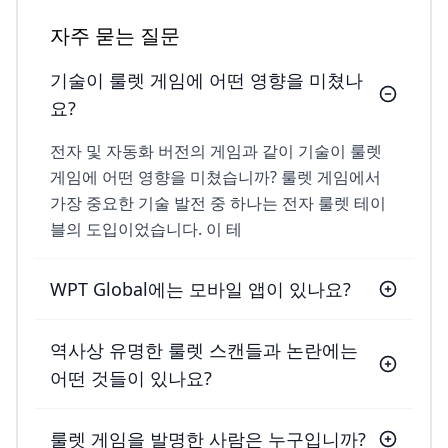
자주 묻는 질문
기술이 룰렛 게임에 어떤 영향을 미쳤나
요?
전자 및 자동화 버전의 게임과 같이 기술이 룰렛
게임에 어떤 영향을 미쳤습니까? 룰렛 게임에서
가장 중요한 기술 발전 중 하나는 전자 룰렛 테이
블의 도입이었습니다. 이 테
WPT Global에는 모바일 앱이 있나요?
역사상 유명한 룰렛 스캔들과 논란에는
어떤 것들이 있나요?
룰렛 게임을 발명한 사람은 누구입니까?