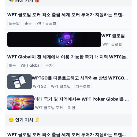
WPT 글로벌 포커 최소 출금 세계 포커 투어가 지원하는 트렌디한 포커 플랫폼 WPT 글로벌의 혜택을 알아보세요. 원활한 게임 플레이를 위한 간편한 입출금 프로세스에 대해 배워보세요. 2022년에
도움말
출금
WPT 글로벌
WPT 글로벌 - 자주 묻는 질문: 온라인 포커 WPT 글로벌 - 자주 묻는 질문: 온라인 포커 내 계정 어떻게 게임을 시작하나요? WPT 글로벌에서 게임을 하려면, 기기에 앱을 다운로드하고 설치하세요. 이 단계를 완료한 후
WPT 글로벌
자주 
WPT Global이 전 세계에서 이용 가능한 국가 1: 지역 WPTG는 다음 지역을 지원합니다: 대한민국 🇰🇷 일본 🇯🇵 베트남 🇻🇳 멕시코 🇲🇽 말레이시아 🇲🇾 인도네시아 🇮🇩 WPTG는 이러한 지역에 오프라인 부서
도움
WPT Global
국가
WPTGO를 다운로드하고 시작하는 방법 WPTGO를 다운로드하고 온라인 포커를 시작하는 방법 World Poker Tour와 관련된 온라인 포커 플랫폼인 WPTGO를 시작하는 것은 간단하고 빠릅니다. 다음의 간단한
WPTGO
WPT 글로벌
다운로드
아래 국가 및 지역에서는 WPT Poker Global을 다운로드하고 플레이할 수 없습니다. WPT Global Poker는 100개 이상의 국가에서 플레이어가 접속할 수 있지만 현지 규정에 따른 특정 제한 사항이 있습니다. 아래 국가 및 지역에서 WPT Poker Global을 다운
WPT 글로벌 포커
제한
😏 인기 기사 🎗️
WPT 글로벌 포커 최소 출금 세계 포커 투어가 지원하는 트렌디한 포커 플랫폼 WPT 글로벌의 혜택을 알아보세요. 원활한 게임 플레이를 위한 간편한 입출금 프로세스에 대해 배워보세요. 2022년에