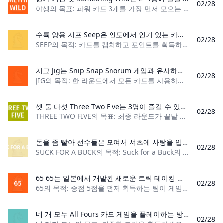
02/28
야생의 목표: 파워 카드 3개를 가장 먼저 모으는 플레이어가 되세요 플레이어 수: 2~4명 내용: 카드 55장, 팝! 수치 게임 유형: 세트 컬렉션 카드 게임 대상: 6세
수륙 양용 지프 Seep은 인도에서 인기 있는 카드 게임이며 여기에서 이 인도 낚시 카드 게임의 포괄적인 규칙을 확인할 수 있습니다.
02/28
SEEP의 목적: 카드를 캡처하고 포인트를 획득하세요! 플레이어 수: 4명(고정 파트너십) 카드 수: 카드 덱 52개 카드 순위: K(높음), Q, J, 10, 9, 8, 7, 6, 5,
지그 Jig는 Snip Snap Snorum 게임과 유사하지만 약간의 변형이 있습니다. 어린이와 가족을 위한 훌륭한 게임입니다. 지금 GameRules.org에서 플레이 방법을 알아보세요.
02/28
JIG의 목적: 한 라운드에서 모든 카드를 사용하는 첫 번째 플레이어가 되십시오. 플레이어 수: 2 – 5 카드 수: 52 카드 순위: 높음 K, Q, J, 10, 9, 8, 7, 6, 5, 4, 3, 2, 1, 낮
셋 둘 다섯 Three Two Five는 3명이 즐길 수 있는 계약 트릭 테이킹 게임입니다. 이 게임에서 각 플레이어는 자신이 계약한 것보다 많거나 같은 수의 트릭을 획득해야 합니다. 캡쳐가 부족했나요? 다음 라운드 동안 당신은 당신의 손에서 카드를 훔쳐갑니다. 게임이 끝날 때까지 가장 많은 트릭을 포착하고 승리하세요!
02/28
THREE TWO FIVE의 목표: 최종 라운드가 끝날 때까지 가장 많은 트릭을 수집하여 게임에서 승리하세요. 플레이어 수: 3명 카드 수: 30장 카드 순위: (낮음) 7 – 에이
돈을 좀 빨아 선수들은 모여서 셔츠에 사탕을 입히고 낯선 사람에게 1달러를 청구하여 입만으로 셔츠에 있는 사탕을 떼어낼 것입니다. Suck for a Buck은 웃음, 재미있는 이야기, 때로는 흥미로운 상황으로 빠르게 이어지는 R 등급 게임입니다.
02/28
SUCK FOR A BUCK의 목적: Suck for a Buck의 목적은 밤이 끝나기 전에 셔츠에서 최대한 많은 사탕을 꺼내는 것입니다. 플레이어 수: 3명 이상 재료: 티셔츠, 사탕, 고
65 65는 일본에서 개발된 새로운 트릭 테이킹 카드 게임입니다. 표준 카드 덱과 4명의 플레이어가 협력하여 플레이합니다. 플레이어는 승리하더라도 트릭의 모든 카드를 수집하지 않으므로 이것이 진정한 사상가가 됩니다.
02/28
65의 목적: 승점 5점을 먼저 획득하는 팀이 게임에서 승리합니다. 플레이어 수: 4명 카드 수: 48장 카드 순위: (낮음) 3 – 에이스(높음) 게임 유형: 트릭 테
네 개 모두 All Fours 카드 게임을 플레이하는 방법. 여기에서는 Trinidad, All Fours 또는 All Foes의 국가 카드 게임을 플레이하기 위한 규칙을 발견할 수 있습니다.
02/28