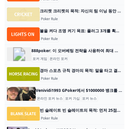
크리켓 크리켓의 목적: 자신의 팀 이닝 동안 공을 치고 경기장을 가로질러 달려 상대 팀보다 더 많은 득점을 기록하세요. 플레이어 수: 22명, 각 팀당 11명 재료: 크리켓 공 1
Poker Rule
불을 켜다 조명 켜기 목표: 플러그 3개를 획득하는 첫 번째 팀이 되세요 플레이어 수: 4명 내용물: 색상별 전구 5개, 버블 전구 카드 5개, 플러그 카드 5개, 파손된 전구 카드 5
Poker Rule
888poker: 이 오버베팅 전략을 사용하여 최대 가치를 얻으세요 오버벳은 노 리미트 홀덤에서 상대를 처벌하는 데 사용할 수 있는 강력한 도구로, 가치를 얻거나 허세를 부리는 데 사용할 수 있습니다. 훌륭한 포커 플레이어가 되고 싶다면
포커 게임
온라인 포커
경마 스포츠 규칙 경마의 목적: 말을 타고 결승선을 가장 먼저 통과하세요. 플레이어 수: 2명 이상 재료: 안장, 고삐, 채찍, 헬멧, 고글 게임 유형: 스포츠 관객: 18세 이상 경마 개
Poker Rule
Venividi1993 GPoker에서 $1000000 뱅크롤 챌린지 우승에 가까워졌습니다. Dirk Gerrits(일명 Venividi1993)는 $838,356라는 인상적인 수익을 축적하기 위해 20개월 동안의 긴 노력 끝에 $1,000,000 자금 도전에서 승리하
온라인 포커 뉴스
포커 가십
포커 뉴스
빈 슬레이트 빈 슬레이트의 목적: 먼저 25점을 획득하고 게임에서 승리하는 것입니다. 플레이어 수: 3~8명 구성품: 색상으로 구분된 귀여운 화이트보드 8개, 건조 지우기 마
Poker Rule