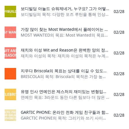
보디빌딩 아놀드 슈워제네거, 누구요? 그가 어떻게 최고로 알려지게 되었는지 알아보고, 스포츠로서의 보디빌딩 규칙을 배우십시오.
02/28
보디빌딩의 목적: 다양한 포즈 루틴을 통해 인상적인 수준의 근육질을 선보여 심사위원단의 가장 큰 호감을 얻습니다. 플레이어 수: 2명 이상 재료: 포즈를 취하는 트렁
가장 많이 찾는 Most Wanted에서 플레이어는 이 땅에서 가장 악명 높은 무법자가 되기 위해 경쟁하는 도둑 역할을 하게 됩니다. 플레이어는 정직한 개인으로 플레이할 수도 있고, 문제를 해결하기 위해 가끔 선의의 거짓말을 할 수도 있지만, 아무도 잡히지 않는 한 문제가 되지 않습니다. 플레이어는 자신의 삶을 바로잡고 모든 불쾌한 행위에 대해 교회에서 회개하기로 선택할 수 있으며, 보석금을 지불하기 위해 열심히 하루 일을 해야 할 수도 있습니다. 이야기는 당신에게 달려 있습니다.
02/28
MOST WANTED의 목표: Most Wanted의 목표는 점수판 끝에 가장 먼저 도달하는 플레이어가 되는 것입니다. 플레이어 수: 2~8명 재료: 점수판 1개, 액션 타일
재치와 이성 Wit and Reason은 완벽한 양의 정보를 갖고 있는 사람들을 위한 완벽한 게임입니다. 플레이어는 상대방이 어떤 카드를 사용할 수 있는지 지속적으로 알아야 하며, 이를 통해 중앙에 플레이할 카드를 쉽게 선택할 수 있습니다. 게임의 목표는 완벽한 수의 카드를 플레이하여 합이 31이 되도록 하는 것입니다.
02/28
재치와 이성의 목적: 재치와 이성의 목적은 누계 합계를 31로 만드는 카드를 사용하는 플레이어가 되는 것입니다. 플레이어 수: 2명 재료: 표준 52 카드 덱 1개 게임 유
지우다 Briscola의 목표는 상대를 이길 수 있도록 포인트를 획득하는 것입니다. 2인 게임에서 필요한 점수는 61점입니다.
02/28
BRISCOLA의 목적: Briscola의 목적은 가장 높은 가치의 포인트를 획득하는 것입니다. 플레이어 수: 2~6명(5명이 Briscola Chiamata를 플레
유명 인사 연예인은 제스처의 재미있는 변형입니다. 어떤 것의 이름을 추측하는 대신 유명 연예인의 이름만 추측하고 있습니다.
02/28
연예인 목표: 3라운드 동안 다른 팀보다 더 많은 유명인을 맞춰보세요. 플레이어 수: 4명 이상 재료: 선수당 펜 1개, 선수당 종이쪽지 5장, 모자 또는 그릇 1개, 타
GARTIC PHONE: 온라인 전화 게임 친구들과 함께 크게 웃게 만드는 게임을 하고 싶으신가요? 종이전화의 온라인 버전 Garctic Phone이 왔습니다!
02/28
GARCTIC PHONE의 목적: 그리기와 쓰기 사이를 전환하는 동안 원래 문구를 유지하도록 노력하세요. 플레이어 수: 4명 이상, 많을수록 좋습니다! 재료: 플레이어별 휴