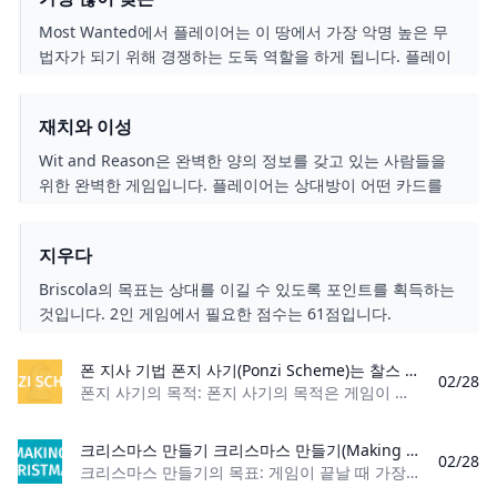
Most Wanted에서 플레이어는 이 땅에서 가장 악명 높은 무
법자가 되기 위해 경쟁하는 도둑 역할을 하게 됩니다. 플레이
어는 정직한 개인으로 플레이할 수도 있고, 문제를 해결하기
위해 가끔 선의의 거짓말을 할 수도 있지만, 아무도 잡히지 않
재치와 이성
는 한 문제가 되지 않습니다. 플레이어는 자신의 삶을 바로잡
고 모든 불쾌한 행위에 대해 교회에서 회개하기로 선택할 수
Wit and Reason은 완벽한 양의 정보를 갖고 있는 사람들을
있으며, 보석금을 지불하기 위해 열심히 하루 일을 해야 할 수
위한 완벽한 게임입니다. 플레이어는 상대방이 어떤 카드를
도 있습니다. 이야기는 당신에게 달려 있습니다.
사용할 수 있는지 지속적으로 알아야 하며, 이를 통해 중앙에
플레이할 카드를 쉽게 선택할 수 있습니다. 게임의 목표는 완
지우다
벽한 수의 카드를 플레이하여 합이 31이 되도록 하는 것입니
다.
Briscola의 목표는 상대를 이길 수 있도록 포인트를 획득하는
것입니다. 2인 게임에서 필요한 점수는 61점입니다.
폰 지사 기법 폰지 사기(Ponzi Scheme)는 찰스 폰지가 1900년대 역사상 가장 악명 높은 금융 사기를 저지르기 위해 사용한 기술을 설명하는 데 사용되는 용어입니다. 플레이어는 게임이 진행되는 동안 사기꾼으로 행동합니다. 이들은 투자자를 속여 사기성 투자에 자금을 조달하도록 시도합니다. 플레이어는 파산을 피하고 포인트를 얻습니다. 누가 가장 오랫동안 플레이할 수 있을까요?
02/28
폰지 사기의 목적: 폰지 사기의 목적은 게임이 끝날 때 가장 많은 점수를 얻은 플레이어가 되는 것입니다. 플레이어 수: 3~5명 재료: 거래 봉투 1개, 현금, 시간 마커
크리스마스 만들기 크리스마스 만들기(Making Christmas)는 크리스마스의 악몽(The Nightmare Before Christmas) 세계를 배경으로 한 퍼즐 세트 컬렉션 카드 게임입니다. 플레이어는 장난감 부품을 배열하고 결합하여 장난감 조립을 완료하는 데 도움을 주어야 합니다. 이를 통해 플레이어는 목표 카드를 수집할 수 있으며, 게임이 끝날 때 가장 많은 목표 카드를 가진 플레이어가 승리합니다.
02/28
크리스마스 만들기의 목표: 게임이 끝날 때 가장 많은 골을 넣은 플레이어가 되세요. 플레이어 수: 2~6명 내용: 작업대 타일 4개, 장난감 부품 카드 40개, 목표 카