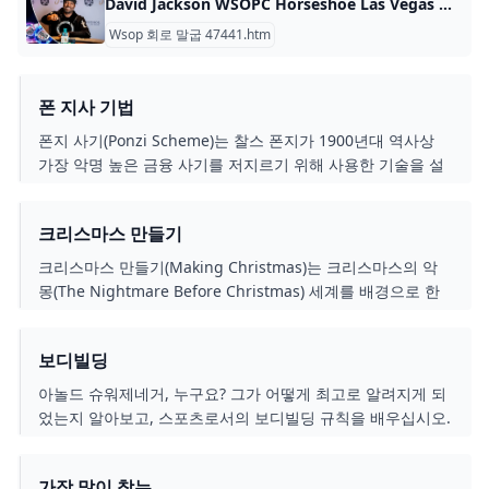
David Jackson WSOPC Horseshoe Las Vegas 메인 이벤트에서 $140000 우승 목차 WSOPC(World Series of Poker Circuit)가 2주간의 포커 경기를 위해 라스베가스의 Horseshoe Las Vegas에서 다시 열렸습니다. 여기서 18개의 WSOPC 링이 많은 손가락에 걸렸습니다
Wsop 회로 말굽 47441.htm
폰 지사 기법
폰지 사기(Ponzi Scheme)는 찰스 폰지가 1900년대 역사상
가장 악명 높은 금융 사기를 저지르기 위해 사용한 기술을 설
명하는 데 사용되는 용어입니다. 플레이어는 게임이 진행되는
동안 사기꾼으로 행동합니다. 이들은 투자자를 속여 사기성
크리스마스 만들기
투자에 자금을 조달하도록 시도합니다. 플레이어는 파산을 피
하고 포인트를 얻습니다. 누가 가장 오랫동안 플레이할 수 있
크리스마스 만들기(Making Christmas)는 크리스마스의 악
을까요?
몽(The Nightmare Before Christmas) 세계를 배경으로 한
퍼즐 세트 컬렉션 카드 게임입니다. 플레이어는 장난감 부품
을 배열하고 결합하여 장난감 조립을 완료하는 데 도움을 주
보디빌딩
어야 합니다. 이를 통해 플레이어는 목표 카드를 수집할 수 있
으며, 게임이 끝날 때 가장 많은 목표 카드를 가진 플레이어가
아놀드 슈워제네거, 누구요? 그가 어떻게 최고로 알려지게 되
승리합니다.
었는지 알아보고, 스포츠로서의 보디빌딩 규칙을 배우십시오.
가장 많이 찾는