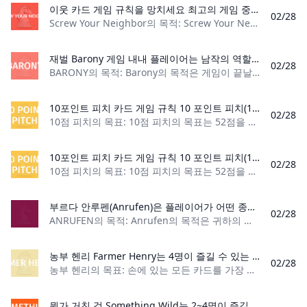
이웃 카드 게임 규칙을 망치세요 최고의 게임 중 하나인 Screw Your Neighbor의 규칙과 전략을 알아보세요. 나중에도 친구가 있을 테니 걱정하지 마세요.
02/28
Screw Your Neighbor의 목적: Screw Your Neighbor의 목표는 각 라운드가 끝날 때 가장 낮은 순위의 카드를 갖지 않는 것입니다. 플레이어 수: 3명 이상 이웃을 조이
재벌 Barony 게임 내내 플레이어는 남작의 역할을 맡아 땅을 약탈하고 왕국을 확장합니다. 누가 새로운 왕이 될 것인가? 플레이어는 자원을 수집하고, 순위를 높이고, 더 많은 도시를 건설하여 점수를 얻습니다. 가장 많은 점수를 얻은 플레이어가 게임에서 승리하고 새로운 왕이 됩니다.
02/28
BARONY의 목적: Barony의 목적은 게임이 끝날 때 가장 많은 승점을 얻은 플레이어가 되는 것입니다. 플레이어 수: 2~4명 재료: 참조 시트 4개, 점수 카
10포인트 피치 카드 게임 규칙 10 포인트 피치(10 Point Pitch)는 4명이 즐길 수 있는 트릭 테이킹 카드 게임입니다. 목표는 당신의 팀이 상대방보다 먼저 52점을 획득하는 것입니다.
02/28
10점 피치의 목표: 10점 피치의 목표는 52점을 획득하는 것입니다. 플레이어 수: 4명 재료: 표준 52장 카드 데크, 구별 가능한 조커 2개, 점수 기록 방법 및 평
10포인트 피치 카드 게임 규칙 10 포인트 피치(10 Point Pitch)는 4명이 즐길 수 있는 트릭 테이킹 카드 게임입니다. 목표는 당신의 팀이 상대방보다 먼저 52점을 획득하는 것입니다.
02/28
10점 피치의 목표: 10점 피치의 목표는 52점을 획득하는 것입니다. 플레이어 수: 4명 재료: 표준 52장 카드 데크, 구별 가능한 조커 2개, 점수 기록 방법 및 평
부르다 안루펜(Anrufen)은 플레이어가 어떤 종류의 게임에 돈을 걸고 이길 수 있을지 생각하는 입찰 및 트릭 테이킹 카드 게임입니다. 그들은 베팅에서 승리한 대가로 다른 플레이어로부터 칩이나 기타 카운터로 시각화된 포인트를 얻습니다.
02/28
ANRUFEN의 목적: Anrufen의 목적은 귀하의 입찰을 완료하거나 다른 사람이 입찰을 완료하지 못하도록 트릭을 획득하는 것입니다. 플레이어 수: 3명 또
농부 헨리 Farmer Henry는 4명이 즐길 수 있는 독일식 트릭 테이킹 앤 핸드 셰딩 게임입니다. 이 게임에서 플레이어는 트릭을 이기거나 카드를 모아서 손에 추가할 수 있어야 합니다. 먼저 나가는 플레이어가 승리합니다!
02/28
농부 헨리의 목표: 손에 있는 모든 카드를 가장 먼저 없애는 플레이어가 되세요. 플레이어 수: 4명 카드 수: 카드 32장 정장 순위: (낮음) 다이아몬드, 하트, 스페
뭔가 거친 것 Something Wild는 2~4명이 즐길 수 있는 세트 컬렉션 게임입니다. 이 게임에서 플레이어는 파워 카드를 획득하기 위해 세 장의 카드 세트와 런을 수집합니다. 게임의 각 버전에는 특별한 테마와 Funko Pop 피규어가 포함되어 있습니다. 플레이 중에 피규어를 캡처하면 플레이어가 특별한 능력을 사용할 수 있습니다.