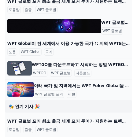
WPT 글로벌 포커 최소 출금 세계 포커 투어가 지원하는 트렌디한 포커 플랫폼 WPT 글로벌의 혜택을 알아보세요. 원활한 게임 플레이를 위한 간편한 입출금 프로세스에 대해 배워보세요. 2022년에
도움말
출금
WPT 글로벌
WPT 글로벌 - 자주 묻는 질문: 온라인 포커 WPT 글로벌 - 자주 묻는 질문: 온라인 포커 내 계정 어떻게 게임을 시작하나요? WPT 글로벌에서 게임을 하려면, 기기에 앱을 다운로드하고 설치하세요. 이 단계를 완료한 후
WPT 글로벌
자주 
WPT Global이 전 세계에서 이용 가능한 국가 1: 지역 WPTG는 다음 지역을 지원합니다: 대한민국 🇰🇷 일본 🇯🇵 베트남 🇻🇳 멕시코 🇲🇽 말레이시아 🇲🇾 인도네시아 🇮🇩 WPTG는 이러한 지역에 오프라인 부서
도움
WPT Global
국가
WPTGO를 다운로드하고 시작하는 방법 WPTGO를 다운로드하고 온라인 포커를 시작하는 방법 World Poker Tour와 관련된 온라인 포커 플랫폼인 WPTGO를 시작하는 것은 간단하고 빠릅니다. 다음의 간단한
WPTGO
WPT 글로벌
다운로드
아래 국가 및 지역에서는 WPT Poker Global을 다운로드하고 플레이할 수 없습니다. WPT Global Poker는 100개 이상의 국가에서 플레이어가 접속할 수 있지만 현지 규정에 따른 특정 제한 사항이 있습니다. 아래 국가 및 지역에서 WPT Poker Global을 다운
WPT 글로벌 포커
제한
🎭 인기 기사 🎉
WPT 글로벌 포커 최소 출금 세계 포커 투어가 지원하는 트렌디한 포커 플랫폼 WPT 글로벌의 혜택을 알아보세요. 원활한 게임 플레이를 위한 간편한 입출금 프로세스에 대해 배워보세요. 2022년에
도움말
출금
WPT 글로벌