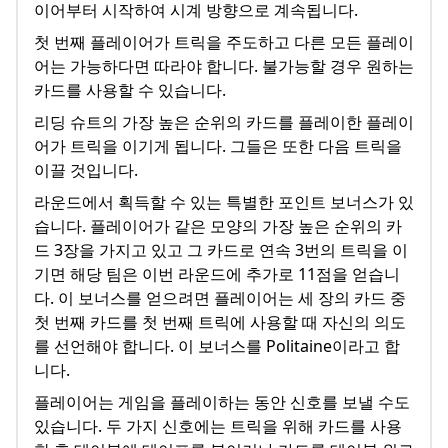
이어부터 시작하여 시계 방향으로 계속됩니다.
첫 번째 플레이어가 트릭을 주도하고 다른 모든 플레이
어는 가능하다면 따라야 합니다. 불가능할 경우 원하는
카드를 사용할 수 있습니다.
리딩 슈트의 가장 높은 순위의 카드를 플레이한 플레이
어가 트릭을 이기게 됩니다. 그들은 또한 다음 트릭을
이끌 것입니다.
라운드에서 획득할 수 있는 특별한 포인트 보너스가 있
습니다. 플레이어가 같은 모양의 가장 높은 순위의 카
드 3장을 가지고 있고 그 카드로 연속 3번의 트릭을 이
기면 해당 팀은 이번 라운드에 추가로 11점을 얻습니
다. 이 보너스를 얻으려면 플레이어는 세 장의 카드 중
첫 번째 카드를 첫 번째 트릭에 사용할 때 자신의 의도
를 선언해야 합니다. 이 보너스를 Politaine이라고 합
니다.
플레이어는 게임을 플레이하는 동안 신호를 보낼 수도
있습니다. 두 가지 신호에는 트릭을 위해 카드를 사용