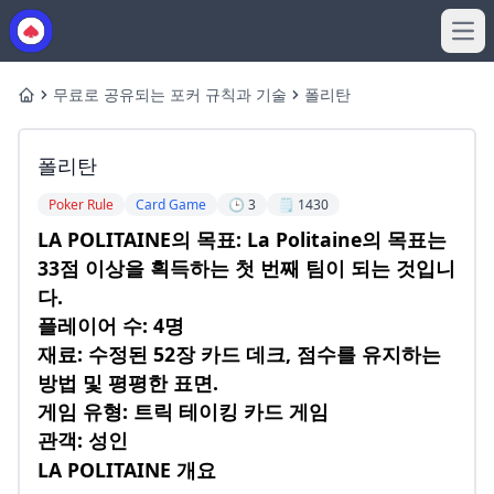
Ope
무료로 공유되는 포커 규칙과 기술
폴리탄
Home
폴리탄
Poker Rule
Card Game
🕒 3
🗒️ 1430
LA POLITAINE의 목표: La Politaine의 목표는
33점 이상을 획득하는 첫 번째 팀이 되는 것입니
다.
플레이어 수: 4명
재료: 수정된 52장 카드 데크, 점수를 유지하는
방법 및 평평한 표면.
게임 유형: 트릭 테이킹 카드 게임
관객: 성인
LA POLITAINE 개요