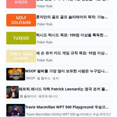
Poker Rule
혼자만의 골프 골프 솔리테어의 목적: 가능한 한 많은 카드를 제거하고 가능한 한 낮은 점수를 얻는 것 플레이어 수: 1명 카드 수: 표준 52 카드 데크 게임 유형: 솔리테어 대상: 어린이부
Poker Rule
턱시도 턱시도 목표: 100점 이상을 획득한 최초의 플레이어가 되세요 플레이어 수: 2~6명 카드 수: 루크 카드 56장 카드 순위: (낮음) 1 – 14 (높음) 게임 유형: 낚
Poker Rule
세 손 유커 카드 게임 규칙 목표: 10점 이상을 먼저 획득한 플레이어가 게임에서 승리합니다. 플레이어 수: 3명 재료: 32장 카드 덱 또는 24장 카드 덱 게임 유형: 트릭 테이킹 카드 게임 대상
Poker Rule
WSOP 팔찌를 가장 많이 보유한 사람은 누구입니까? WSOP(World Series of Poker)는 세계에서 가장 권위 있는 포커 토너먼트 중 하나이며, 팔찌를 획득하는 것은 포커 플레이어가 얻을 수 있는 최고의 영예 중 하나입니다. 매년 여러 이
WSOP
필 헬무스
포커
패트릭 레너드 약력 Patrick Leonard는 영국 포커 플레이어이자 WSOP 팔찌 우승자이자 전 PartyPoker 홍보대사입니다. 그는 2022 WSOP에서 이벤트 #55: $1,000 태그 팀에서 최종 메인 이벤트 우승자 Espen J
룸 플레이어
패트릭 레너드
Travis Macmillan WPT 500 Playground 우승으로 라스베이거스행 티켓 획득 목차 CAD $3,500 바이인, CAD $150만 GTD World Poker Tour(WPT) 플레이그라운드 챔피언십이 목요일에 시작되었으며 몬트리올 최고의 포커 핫스팟에서 이미 성공적인 축제의 정점을 찍었습니
Travis Macmillan 2024년 WPT 500 놀이터에서 우승 47212.htm