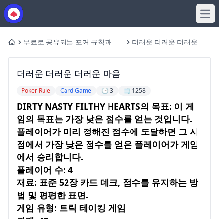
Ope
무료로 공유되는 포커 규칙과 기
더러운 더러운 더러운 마
Home
술
음
더러운 더러운 더러운 마음
Poker Rule
Card Game
🕒 3
🗒️ 1258
DIRTY NASTY FILTHY HEARTS의 목표: 이 게
임의 목표는 가장 낮은 점수를 얻는 것입니다.
플레이어가 미리 정해진 점수에 도달하면 그 시
점에서 가장 낮은 점수를 얻은 플레이어가 게임
에서 승리합니다.
플레이어 수: 4
재료: 표준 52장 카드 데크, 점수를 유지하는 방
법 및 평평한 표면.
게임 유형: 트릭 테이킹 게임