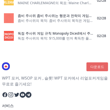
02/28
MAINE CHARLEMAGNE의 목표: Maine Charlemagne의 목표는 32점을 달성하는 첫 번째 팀이 되는 것입니다. 플레이어 수: 4명 재료: 수정된 52개 카
좀비 주사위 좀비 주사위는 행운과 전략의 게임입니다. 게임 유형을 언제 잡고 언제 접어야 하는지를 알고 있습니다.
02/28
좀비 주사위의 목적: 좀비 주사위의 목적은 게임이 끝날 때까지 가장 많은 두뇌를 먹는 것입니다. 플레이어 수: 2+ 재료: 규칙서, 13개의 특수 주사위, 주사위 컵. 플
독점 주사위 게임 규칙 Monopoly Diced에서 주사위를 굴리고 행운을 시험하며 부동산 재산을 쌓아보세요. 감옥에 바로 가지 않고 속성 세트를 구축해 보세요.
02/28
독점 주사위의 목적: $15,000를 먼저 획득한 플레이어가 게임에서 승리합니다. 플레이어 수: 2~4명 내용물: 게임 케이스, 게임판, 집 4개, 점수판, 주
다운로드
WPT 포커, WSOP 포커 , 슬롯! WPT 포커에서 리얼포커게임을
무료로 즐기세요!
Facebook
Instagram
Twitter
YouTube
Telegram
서비스