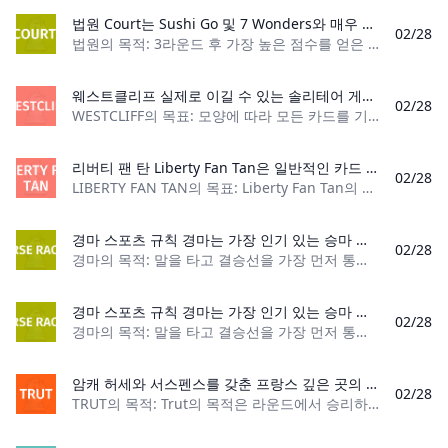
법원 Court는 Sushi Go 및 7 Wonders와 매우 유사한 카드 제도 게임이지만 표준 카드 덱을 사용하여 플레이됩니다. 손에서 카드를 선택하고 나머지는 왼쪽으로 전달합니다. 게임에서 승리하려면 가능한 최고의 조합을 만드세요!
02/28
법원의 목적: 3라운드 후 가장 높은 점수를 얻은 플레이어가 승리합니다. 플레이어 수: 2~4명 카드 수: 54장 카드 순위: (낮음) 2 – 에이스(높음) 게임 유형
웨스트클리프 실제로 이길 수 있는 솔리테어 게임을 찾고 계십니까? 웨스트클리프에게 한번 시도해 보세요! 플레이어의 승리 확률은 90%이며 플레이하는 것이 즐겁습니다. 멋지고 큰 테이블은 이동에 대한 다양한 옵션을 제공하지만 많은 카드를 추적해야 하는 과제이기도 합니다. 확인 해봐!
02/28
WESTCLIFF의 목표: 모양에 따라 모든 카드를 기초 더미에 놓습니다. 플레이어 수: 1명 카드 수: 52장 카드 순위: (낮음) 에이스 – 킹 (높음) 게임 유형
리버티 팬 탄 Liberty Fan Tan은 일반적인 카드 게임인 Fan Tan의 해방 버전입니다. 플레이어는 자신의 손에 있는 모든 카드를 제거하려고 시도합니다. 플레이어는 카드 세트 전체를 통과해야 하며, 카드를 사용할 수 없는 경우 칩을 플레이 영역 중앙에 던져야 합니다.
02/28
LIBERTY FAN TAN의 목표: Liberty Fan Tan의 목표는 손에 있는 모든 카드를 가장 먼저 제거하는 플레이어가 되는 것입니다. 플레이어 수: 3~5명 재료: 표준 52 카드 데크 1개 및
경마 스포츠 규칙 경마는 가장 인기 있는 승마 스포츠 중 하나입니다! 경마 규칙에 대해 알아야 할 모든 것이 여기에 있습니다!
02/28
경마의 목적: 말을 타고 결승선을 가장 먼저 통과하세요. 플레이어 수: 2명 이상 재료: 안장, 고삐, 채찍, 헬멧, 고글 게임 유형: 스포츠 관객: 18세 이상 경마 개
경마 스포츠 규칙 경마는 가장 인기 있는 승마 스포츠 중 하나입니다! 경마 규칙에 대해 알아야 할 모든 것이 여기에 있습니다!
02/28
경마의 목적: 말을 타고 결승선을 가장 먼저 통과하세요. 플레이어 수: 2명 이상 재료: 안장, 고삐, 채찍, 헬멧, 고글 게임 유형: 스포츠 관객: 18세 이상 경마 개
암캐 허세와 서스펜스를 갖춘 프랑스 깊은 곳의 훌륭하고 오래된 카드 게임이 더 권위 있는 이름을 받을 자격이 있습니까? 물론 그것은 Trut입니다!
02/28
TRUT의 목적: Trut의 목적은 라운드에서 승리하고 상대방보다 먼저 롱 포인트 7점을 모으는 것입니다. 플레이어 수: 2명의 플레이어 또는 2명의 플레이어로