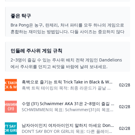
요.
좋은 탁구
Bra Pong은 농구, 란제리, 처녀 파티를 모두 하나의 게임으로
혼합하는 재미있는 방법입니다. 다들 사이즈는 중요하지 않다
고 말하지만, 브라는 클수록 좋습니다!
민들레 주사위 게임 규칙
2~3명이 즐길 수 있는 주사위 배치 전략 게임인 Dandelions
에서 주사위를 던지고 씨앗을 바람에 날려 보내세요.
흑백으로 즐기는 트릭 Trick Take in Black & White는 균형이 중요한 게임입니다. 플레이어는 동일한 수의 흑백 트릭을 포착하려고 노력합니다. 그렇게 하면 해당 라운드에서 긍정적인 점수를 얻게 됩니다. 균형이 맞지 않는 플레이어는 점수를 잃습니다. 게임 종료 시 가장 높은 점수를 얻은 플레이어가 승리합니다!
02/28
흑백 트릭 테이킹의 목적: 최종 라운드가 끝날 때까지 가장 많은 점수를 획득한 플레이어가 게임에서 승리합니다. 플레이어 수: 2~4명 내용: 카드 36장, 지침 카드
수영 (31) Schwimmer AKA 31은 2~8명이 즐길 수 있는 상업 스타일의 카드 게임입니다. 게임은 제거 방식으로 진행되므로 마지막에 서있는 플레이어가 승리합니다. 플레이어는 가능한 가장 높은 가치의 핸드를 만들기 위해 일련의 라운드를 통해 경쟁합니다. 가장 낮은 값을 가진 플레이어가 처벌을 받고 제거될 수도 있습니다.
02/28
SCHWIMMEN의 목표: Schwimmer(31)의 목표는 마지막 남은 선수가 되는 것입니다. 플레이어 수: 2~8명 재료: 수정된 52장 카드 데크, 칩
남자아이인지 여자아이인지 말하지 마세요 Don't Say Boy Or Girl은 간단하지만 플레이하기가 보기보다 훨씬 어려운, 설명이 필요 없는 게임입니다! 이 금기 게임은 손님들에게 웃음을 선사할 것입니다.
02/28
DON’T SAY BOY OR GIRL의 목표: 다른 플레이어가 “소년” 또는 “소녀"라는 금기어를 말하는 것을 잡아 최대한 많은