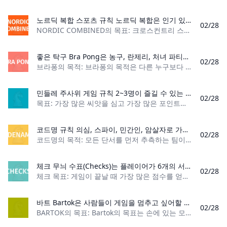
노르딕 복합 스포츠 규칙 노르딕 복합은 인기 있는 올림픽 스키 종목입니다. 이 재미있는 스키 이벤트의 규칙을 알아보려면 자세한 내용을 읽어보세요.
02/28
NORDIC COMBINED의 목표: 크로스컨트리 스키 경주에서 최단 시간 내에 결승선에 도달합니다. 플레이어 수: 2명 이상 재료: 점핑 스키, 크로스컨트리 스키, 크로
좋은 탁구 Bra Pong은 농구, 란제리, 처녀 파티를 모두 하나의 게임으로 혼합하는 재미있는 방법입니다. 다들 사이즈는 중요하지 않다고 말하지만, 브라는 클수록 좋습니다!
02/28
브라퐁의 목적: 브라퐁의 목적은 다른 누구보다 더 많은 탁구공을 브래지어에 넣는 것입니다. 플레이어 수: 3명 이상 재료: 브래지어, 탁구공, 점수표 게임 유형: 독
민들레 주사위 게임 규칙 2~3명이 즐길 수 있는 주사위 배치 전략 게임인 Dandelions에서 주사위를 던지고 씨앗을 바람에 날려 보내세요.
02/28
목표: 가장 많은 씨앗을 심고 가장 많은 포인트를 획득하여 게임에서 승리하세요. 플레이어 수: 2명 또는 3명 재료: 정원 카드, 건조 지우기 마커, 건조 지우기 점수 카
코드명 규칙 의심, 스파이, 민간인, 암살자로 가득한 재미있는 협력 파티 게임의 코드명입니다. 다음 게임 밤에 이 게임을 시도해 보세요!
02/28
코드명의 목적: 모든 단서를 먼저 추측하는 팀이 되는 것입니다. 플레이어 수: 4-8명 재료: 파란색 및 빨간색 요원 카드 8장, 파란색과 빨간색 이중 요원 카드 1장,
체크 무늬 수표(Checks)는 플레이어가 6개의 서로 다른 3개의 카드 손으로 시작하는 2인용 낚시 게임입니다. 플레이어는 테이블 중앙에 있는 목표 카드에 자신의 손을 맞춰야 하며, 그렇지 않으면 카드를 박탈해야 합니다. 플레이어가 플레이할 수 없기 때문에 대상 카드 더미가 늘어나서 훨씬 더 가치가 높아집니다. Go Fish를 좋아하지만 좀 더 도전적인 게임을 찾고 있다면 이 게임을 확인해 보세요.
02/28
체크 목표: 게임이 끝날 때 가장 많은 점수를 얻은 플레이어가 되세요. 플레이어 수: 2명 카드 수: 52장 게임 유형: 낚시 관객: 성인 수표 소개 Checks는 James Ya
바트 Bartok은 사람들이 게임을 멈추고 싶어할 때까지 플레이할 수 있는 재미있는 파티 스타일 카드 게임입니다. 승리 조건에 대한 규칙이 구현되지 않는 한 Bartok을 이길 방법은 없습니다.
02/28
BARTOK의 목표: Bartok의 목표는 손에 있는 모든 카드를 가장 먼저 버리는 플레이어가 되는 것입니다. 플레이어 수: 플레이어 수 재료: 하나 이상의 52장