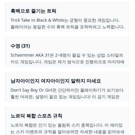
흑백으로 즐기는 트릭
Trick Take in Black & White는 균형이 중요한 게임입니다.
플레이어는 동일한 수의 흑백 트릭을 포착하려고 노력합니다.
그렇게 하면 해당 라운드에서 긍정적인 점수를 얻게 됩니다.
균형이 맞지 않는 플레이어는 점수를 잃습니다. 게임 종료 시
수영 (31)
가장 높은 점수를 얻은 플레이어가 승리합니다!
Schwimmer AKA 31은 2~8명이 즐길 수 있는 상업 스타일의
카드 게임입니다. 게임은 제거 방식으로 진행되므로 마지막에
서있는 플레이어가 승리합니다. 플레이어는 가능한 가장 높은
가치의 핸드를 만들기 위해 일련의 라운드를 통해 경쟁합니
남자아이인지 여자아이인지 말하지 마세요
다. 가장 낮은 값을 가진 플레이어가 처벌을 받고 제거될 수도
있습니다.
Don't Say Boy Or Girl은 간단하지만 플레이하기가 보기보다
훨씬 어려운, 설명이 필요 없는 게임입니다! 이 금기 게임은
손님들에게 웃음을 선사할 것입니다.
노르딕 복합 스포츠 규칙
노르딕 복합은 인기 있는 올림픽 스키 종목입니다. 이 재미있
는 스키 이벤트의 규칙을 알아보려면 자세한 내용을 읽어보세