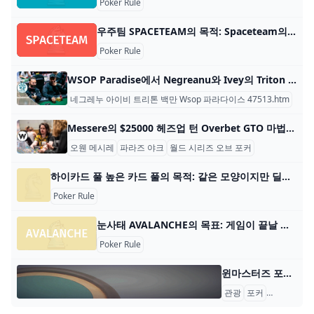
Poker Rule
우주팀 SPACETEAM의 목적: Spaceteam의 목적은 타이머가 끝나기 전에 6개의 시스템 바둑 카드를 모두 모으는 것입니다. 플레이어 수: 3~6명 재료: 카
Poker Rule
WSOP Paradise에서 Negreanu와 Ivey의 Triton Million 파트너는 누구입니까? 목차 WSOPP(World Series of Poker Paradise)의 두 번째 에디션이 오늘 오후 바하마에서 $2,500의 WSOP 미니 메인 이벤트로 시작됩니다. 이번 미니 메인 이벤트는 아틀란티스 파
네그레누 아이비 트리톤 백만 Wsop 파라다이스 47513.htm
Messere의 $25000 헤즈업 턴 Overbet GTO 마법사가 승인되었습니까? WSOP $25,000 Heads-Up Championship에는 수많은 슈퍼스타들이 참여하며, 이들 중 일부는 수년 동안 이 형식에 전문적으로 참여해 왔습니다. 토너먼트는 토너먼트의 깊이
오웬 메시레
파라즈 야크
월드 시리즈 오브 포커
하이카드 풀 높은 카드 풀의 목적: 같은 모양이지만 딜러가 처리한 단일 카드보다 더 높은 등급의 카드를 가지고 베팅에서 승리하세요. 플레이어 수: 3-8명 카드 수: 52장 카드 덱
Poker Rule
눈사태 AVALANCHE의 목표: 게임이 끝날 때까지 가장 많은 카드를 수집한 플레이어가 되세요. 플레이어 수: 2~6명 카드 수: 110장(덱 2개, 조커 6개) 카드
Poker Rule
윈마스터즈 포커 오픈 토너먼트 스포트라이트 2024년 5월 28일~7월 17일 미국 제55회 World Series of Poker - WSOP 2024, 라스베거스 2024년 5월 30일 - 6월 9일 영국 Grosvenor UK 포커 투어 - GUKPT 리
관광
포커
포커 데이