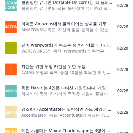
불안정한 유니콘 Unstable Unicorns는 각 플레이어가 유니콘 7개를 가장 먼저 모으는 전략 카드 게임입니다. 효과를 추가하는 다양한 카드가 있으며, 일부는 게임이 진행되는 동안 이점을 제공하고 일부는 단점을 제공합니다. 이 게임은 배신으로 인해 우정이 파괴될 수 있습니다.
02/28
불안정한 유니콘의 목표: 불안정한 유니콘의 목표는 유니콘 7개를 가장 먼저 수집하는 플레이어가 되는 것입니다. 플레이어 수: 2~8명 재료: 검정색 카드 114장
아마존 Amazons에서 플레이어는 상대를 가두기 위해 전사를 보드 주위로 움직이고 불타는 화살을 발사합니다. 상대방의 말을 모두 가두는 첫 번째 플레이어가 승리합니다! 이 재미있는 홈브류 게임은 1988년 아르헨티나에서 개발되었습니다. 체스 말, 체커, 포커 칩 등 이미 소유하고 있는 간단한 게임 조각으로 플레이할 수 있습니다!
02/28
AMAZONS의 목표: 자신의 말을 움직일 수 있는 마지막 플레이어가 되세요 플레이어 수: 2명 재료: 체스판, 흰색 폰 3개, 검정색 폰 3개, 체커 또는 포커 칩 세트
단어 Werewords의 목표는 숨겨진 역할에 따라 숨겨진 어젠다를 완성하는 것입니다.
02/28
WEREWORDS의 목적: Werewords의 목적은 숨겨진 역할에 따라 숨겨진 의제를 완성하는 것입니다. 플레이어 수: 4-10명 재료: 1개, 카드, 예
카탄을 위한 투쟁 카탄을 위한 투쟁
02/28
CATAN 투쟁의 목표: 승점 10점을 획득한 첫 번째 플레이어가 되십시오 플레이어 수: 2~4명 내용: 자원 카드 67장, 건물 카드 42장, 데스티니 카드 1장 게임 유형:
위험 Hazari는 4인용 파티션 게임입니다. 게임의 목표는 게임이 끝났을 때 가장 많은 점수를 얻는 것입니다. 최소 1명의 플레이어가 1000점에 도달하면 게임이 종료됩니다. 플레이어는 게임 플레이 중에 카드를 획득하여 포인트를 얻습니다. 카드는 가장 좋은 3개의 카드 조합을 가지고 있어야 승리할 수 있습니다.
02/28
하자리의 목적: 하자리의 목적은 게임이 끝날 때 가장 많은 점수를 얻는 것입니다. 플레이어 수: 4명 재료: 52장의 표준 데크, 점수를 유지하는 방법 및 평평한 표면.
강조하다 Accentuate는 일반적인 카드 게임에 약간의 재미를 더해줍니다. 한 팀원은 라운드의 플레이 옵션을 결정하기 위해 주사위를 굴립니다. 그런 다음 플레이어는 30초 기간을 시작으로 인용 카드와 악센트 카드를 뽑습니다. 그런 다음 플레이어는 인용문을 읽고 악센트를 모방하는 데 30초가 걸립니다. 팀원들은 점수를 얻기 위해 올바른 억양을 추측할 수 있는 기회는 단 한 번뿐입니다!
02/28
Accentuate의 목표: Accentuate의 목표는 15점을 획득하는 첫 번째 팀이 되는 것입니다. 플레이어 수: 4~12명 재료: 명언 카드 250개
메인 샤를마뉴 Maine Charlemagne는 4명이 즐길 수 있는 트릭 테이킹 카드 게임입니다. 게임의 목표는 점수를 얻기 위해 입찰을 하고 완료하는 것입니다. 32점에 먼저 도달하는 팀이 승리합니다.