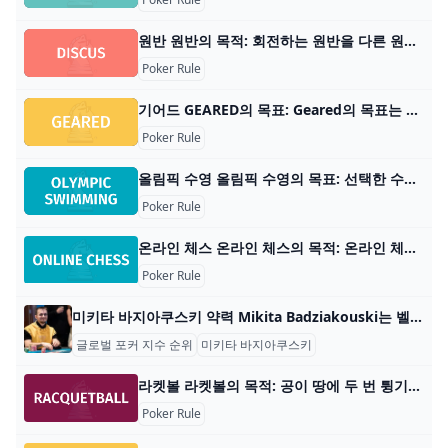
원반 원반의 목적: 회전하는 원반을 다른 원반 던지는 사람보다 더 먼 거리에 던집니다. 플레이어 수: 1명 이상 재료: 원반, 원반 케이지 게임 유형: 스포츠 관객: 12+ DISCUS 개요
Poker Rule
기어드 GEARED의 목표: Geared의 목표는 가능한 한 많은 자전거를 제작하여 1000점을 획득한 최초의 플레이어가 되는 것입니다. 플레이어 수: 2~4명 재료
Poker Rule
올림픽 수영 올림픽 수영의 목표: 선택한 수영 스타일로 다른 수영 선수를 상대로 경주에서 승리하세요. 플레이어 수: 2명 이상 재료: 수영모, 수영복 게임 유형: 스포츠 관객: 5
Poker Rule
온라인 체스 온라인 체스의 목적: 온라인 체스의 목적은 상대방의 왕을 붙잡아 그들이 파괴되지 않고는 움직일 수 없도록 하는 것입니다. 플레이어 수: 1명 또는 2명 자료: 인터넷 및
Poker Rule
미키타 바지아쿠스키 약력 Mikita Badziakouski는 벨라루스의 포커 플레이어이자 평생 수입이 3,100만 달러가 넘는 WSOP 팔찌 우승자입니다(2022년 1월). 그는 또한 20
글로벌 포커 지수 순위
미키타 바지아쿠스키
라켓볼 라켓볼의 목적: 공이 땅에 두 번 튕기기 전에 상대방이 공을 되돌릴 수 없도록 벽에 공을 쳐서 점수를 얻습니다. 플레이어 수: 2명 또는 4명(싱글 또는 더블) 재료: 라켓
Poker Rule