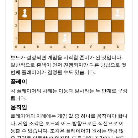
보드가 설정되면 게임을 시작할 준비가 된 것입니다.
일반적으로 흰색이 먼저 진행되지만 다른 방법으로 첫
번째 플레이어가 결정될 수도 있습니다.
플레이
각 플레이어의 차례는 이동과 발사라는 두 단계로 구성
됩니다.
움직임
플레이어의 차례에는 게임 말 중 하나를 움직여야 합니
다. 게임 조각은 보드의 어느 방향으로든 직선으로 이
동할 수 있습니다. 조각은 플레이어가 원하는 만큼 많