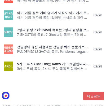
하나의 벽 패들볼의 목적: 공이 두 번 튀기 전에 벽에 공을 쳐보세요. 플레이어 수: 2-4명 재료: 선수당 패들 1개, 패들볼 공 1개 게임 유형: 스포츠 관객: 7+ 원월 패
아기 이름 경주 예비 엄마가 아직도 아기에게 무엇을 선물해야 할지 확신이 없다면, 아기 이름 경주는 모든 사람의 창의력을 자극할 재미있는 성별 공개 파티 게임입니다.
02/28
아기 이름 경주의 목적: 알파벳 순서로 최대한 많은 아기 이름을 적으세요. 플레이어 수: 2명 이상, 많을수록 좋습니다! 재료: 종이, 펜, 타이머 게임 유형: 성별 공
7명의 유령 7 Ghosts의 목표는 7명의 유령을 포획하는 것이며, 먼저 이를 달성하는 플레이어가 승리합니다! 플레이어는 4개의 덱에서 승리할 카드를 선택합니다. 이 카드는 네 가지 유형의 카드 중 하나일 수 있습니다. 플레이어는 카드를 얻기 위해 굴림 요구 사항을 충족하려고 주사위를 던질 것입니다. 각 카드에는 특별한 능력, 행동 또는 동작이 포함되어 있습니다. 일곱 명의 유령을 이기고 게임에서 승리하세요!
02/28
7 GHOSTS의 목표: 7 Ghosts의 목표는 7명의 유령을 모으는 첫 번째 플레이어가 되는 것입니다. 플레이어 수: 1~2명 재료: 덱 카드 5개, 액션 카드 2
전염병의 유산 처음에는 전염병 퇴치 전문가로 구성된 팀이 치료법을 개발하고 핫스팟을 치료하기 위해 전 세계를 여행하면서 24시간 내내 경쟁합니다. 플레이어는 게임 전반에 걸쳐 목표를 달성해야 합니다. 그렇지 않으면 팬데믹이 압도적이고 너무 파괴적이어서 보잘것없는 과학자 팀이 싸울 수 없을 것입니다. 일부 규칙과 구성 요소는 게임 전반에 걸쳐 추가되어 향후 플레이에 맞게 게임을 변경합니다. 질병으로 가득 찬 세상에서 당신의 팀이 치료제가 될 수 있을까요?
02/28
PANDEMIC LEGACY의 목표: Pandemic Legacy의 목표는 게임에서 승리하기 위해 모든 월별 목표를 완료하는 것입니다. 플레이어 수: 2~4명 재료: 캐릭터 카드 5개, 폰
5카드 루 5-Card Loo는 Rams 카드 게임입니다. 두 가지 모두의 목표는 가능한 한 많은 트릭을 획득하여 판돈을 획득하는 것입니다.
02/28
5카드 루의 목적: 5카드 루의 목적은 입찰에서 승리하고 다른 플레이어로부터 지분을 모으는 것입니다. 플레이어 수: 5~10명. 재료: 52장의 카드로 구성된 표
다운로드