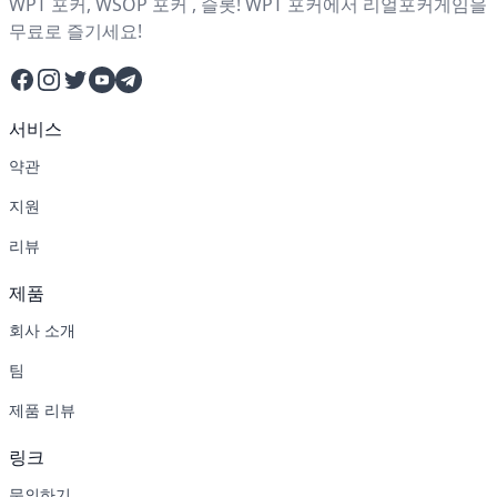
WPT 포커, WSOP 포커 , 슬롯! WPT 포커에서 리얼포커게임을
무료로 즐기세요!
Facebook
Instagram
Twitter
YouTube
Telegram
서비스
약관
지원
리뷰
제품
회사 소개
팀
제품 리뷰
링크
문의하기