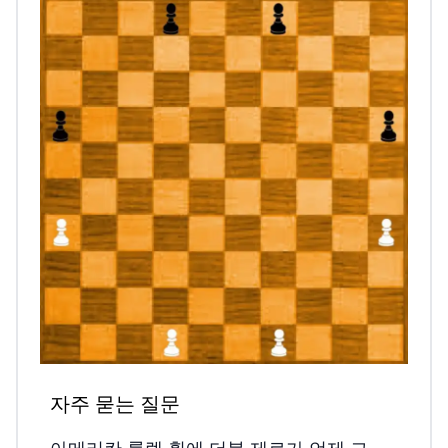
자주 묻는 질문