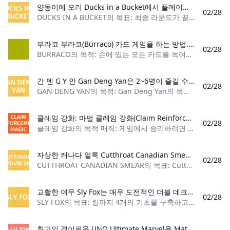
양동이에 오리 Ducks in a Bucket에서 플레이어는 자신의 차례에 가능한 최고의 주사위 컬렉션을 만들려고 노력합니다. 주사위 수집은 보스 주사위에 따라 결정되며 플레이어는 행운을 빌어 최고의 주사위를 굴릴 수 있습니다. 조심하세요! 행운을 너무 많이 추구하면 컬렉션을 완전히 잃게 됩니다.
02/28
DUCKS IN A BUCKET의 목표: 최종 라운드가 끝날 때 가장 많은 점수를 얻은 플레이어가 되세요. 플레이어 수: 2~6명 재료: 흰색 주사위 5개, 다른 색상의 주사위 1
부라코 부라코(Burraco) 카드 게임을 하는 방법. 여기서는 이탈리아 카드 게임 Burraco의 전체 규칙과 간략한 역사를 확인하실 수 있습니다.
02/28
BURRACO의 목적: 손에 있는 모든 카드를 녹여보세요! 플레이어 수: 4명(고정 파트너십) 카드 수: 52개 카드 덱 2개 + 조커 4개 카드 순위: 조커(높음)
간 덴 G Y 안 Gan Deng Yan은 2~6명이 즐길 수 있는 등반 게임입니다. 게임의 목표는 손에 있는 카드 조합을 통해 트릭을 펼치는 것입니다.
02/28
GAN DENG YAN의 목적: Gan Deng Yan의 목적은 먼저 손을 비우거나 다른 플레이어가 손을 비울 때 가능한 한 적은 양의 카드를 갖는 것입니다. 플레이어 수: 2~6명 재료: 표
클레임 강화: 마법 클레임 강화(Claim Reinforcements): 매직(Magic)은 플레이어가 자신의 덱에 새로운 세력을 통합할 수 있게 해주는 클레임의 확장팩입니다. 마법사는 물약을 갖고, 드루이드는 곰으로 변하고, 변신술사는 현장에서 카드와 자리를 바꿉니다. 강력한 아티팩트를 통해 플레이어는 플레이하면서 게임을 극적으로 바꿀 수 있습니다.
02/28
클레임 강화의 목적 매직: 게임에서 승리하려면 최소 세 진영의 대부분을 점령하세요. 플레이어 수: 2~4명 내용: 카드 58장 게임 유형: 트릭 테이킹 카드 게임 대상
자상한 캐나다 얼룩 Cutthroat Canadian Smear는 2~3명이 즐길 수 있는 트릭 테이킹 카드 게임입니다. 목표는 상대방보다 먼저 11점을 획득하는 것입니다.
02/28
CUTTHROAT CANADIAN SMEAR의 목표: Cutthroat Canadian Smear의 목표는 11점에 도달하는 것입니다. 플레이어 수: 2명 또는 3명 재료: 표준 52장 카드 데크, 점수를 유지하는 방법 및
교활한 여우 Sly Fox는 매우 도전적인 더블 데크 솔리테어 게임입니다. 플레이어는 8개의 기초를 관리하는 동시에 예비 더미에 사용된 카드 수를 추적해야 합니다. 이 게임에는 추적해야 할 내용이 많지만, 도전하고 싶다면 Sly Fox가 적합한 게임일 수 있습니다.
02/28
SLY FOX의 목표: 킹까지 4개의 기초를 구축하고 에이스까지 4개의 기초를 구축하세요. 플레이어 수: 1명 카드 수: 104장 카드 순위: (낮음) 에이스 – 킹 (높
최고의 경이로움 UNO Ultimate Marvel은 Mattel의 새로운 수집용 카드 게임입니다. 클래식 UNO 플레이를 기반으로 각 플레이어는 Marvel 슈퍼 히어로의 역할을 맡습니다. 게임 중에 특수 능력을 사용하여 상대를 게임에서 쫓아내세요. 위험한 적들은 위험 카드가 나올 때마다 숨어서 공격합니다. 영웅의 능력을 현명하게 활용하는 플레이어가 승리하게 됩니다!