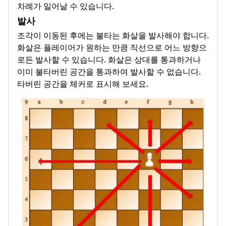
차례가 일어날 수 있습니다.
발사
조각이 이동된 후에는 불타는 화살을 발사해야 합니다.
화살은 플레이어가 원하는 만큼 직선으로 어느 방향으
로든 발사할 수 있습니다. 화살은 상대를 통과하거나
이미 불타버린 공간을 통과하여 발사할 수 없습니다.
타버린 공간을 체커로 표시해 보세요.