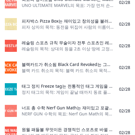
02/28
UNO ULTIMATE MARVEL의 목표: 가장 먼저 손을 비우는 플레이어가 되거나 캐릭터 덱의 카드가 부족한 마지막 플레이어가 되는 것입니다. 플레이어 수: 2~4명 콘텐츠: 캐
피자박스 Pizza Box는 재미있고 창의성을 불러일으키는 고전적인 음주 게임입니다. 또한 훌륭한 쇄빙선 게임이기도 합니다.
02/28
피자 상자의 목적: 동전을 뒤집어 사람의 이름이나 작업 위에 놓이도록 하세요. 플레이어 수: 3명 이상, 많을수록 좋습니다! 재료: 피자 상자 또는 빈 판지/종이 표면
레슬링 스포츠 규칙 무술이자 전투 스포츠인 레슬링은 수세기 동안 존재해 왔으며 규칙은 수년에 걸쳐 변경되었습니다.
02/28
레슬링의 목적: 상대의 등을 2초 이상 땅에 고정하거나, 경기가 끝날 때까지 상대보다 더 많은 점수를 축적합니다. 플레이어 수: 2명 재료: 싱글렛, 이어 가드, 무릎
블랙카드가 취소됨 Black Card Revoked는 그룹에 대한 향수를 불러일으키는 질문으로 가득한 재미있는 게임입니다! 이 게임은 또한 미국의 흑인 문화를 기념하는 동시에 재미있는 토론을 불러일으킵니다. 틀린 답을 하지 않으면 블랙카드가 취소될 수 있으니 주의하세요!
02/28
블랙 카드 취소의 목적: 블랙 카드 취소의 목적은 10점을 모두 잃지 않는 것입니다. 10점을 모두 잃은 첫 번째 플레이어가 패자입니다! 플레이어 수: 3~6명 자료:
태그 정지 Freeze tag는 전통적인 태그 게임을 재미있게 변형한 것입니다. 플레이어를 태그하여 고정 및 고정 해제하세요! 이 고전적인 야외 게임을 플레이하는 방법은 다음과 같습니다.
02/28
정지 태그의 목적: 게임이 끝날 때까지 동료 플레이어를 태그하여 정지시키거나 정지 해제합니다. 플레이어 수: 3명 이상, 많을수록 좋습니다! 재료: 타이머 게임 유
너프 총 수학 Nerf Gun Math는 재미있고 포괄적인 수학 게임입니다! 재미있는 수학 게임이요? 당신은 그 말을 들었죠! 이 게임을 통해 아이들은 나중에 총알을 찾을 필요 없이 Nerf 총을 가지고 놀 수 있습니다. 각 플레이어는 자신이 답을 알고 있는 수학 문제에 도전합니다. 응답하자마자 다음을 촬영할 수 있습니다. 한 가지 틀린 답을 하면 연속 기록이 올라갑니다!
02/28
NERF GUN 수학의 목표: Nerf Gun Math의 목표는 가장 많은 수학 문제를 정답으로 맞추는 플레이어가 되는 것입니다. 플레이어 수: 2명 이상 재료: 화가용 테이프, 빈 음료수
원월 패들볼 무엇이든 경쟁적인 스포츠로 바뀔 수 있으며, 원월 패들볼도 예외는 아닙니다. 이 기사에서는 하나의 벽 패들볼에 대한 모든 규칙을 분석할 것입니다.
02/28