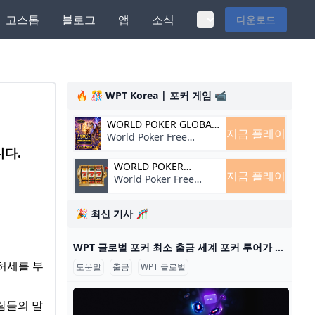
고스톱
블로그
앱
소식
다운로드
🔥 🎊 WPT Korea | 포커 게임 📹
WORLD POKER GLOBAL
지금 플레이
APP
World Poker Free
App777
니다.
WORLD POKER
지금 플레이
GLOBAL APP
World Poker Free
App777
🎉 최신 기사 🎢
WPT 글로벌 포커 최소 출금 세계 포커 투어가 지원하는 트렌디한 포커 플랫폼 WPT 글로벌의 혜택을 알아보세요. 원활한 게임 플레이를 위한 간편한 입출금 프로세스에 대해 배워보세요. 2022년에
허세를 부
도움말
출금
WPT 글로벌
WPT
람들의 말