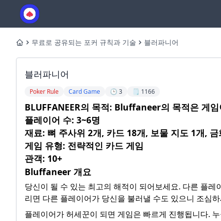
무료로 공유되는 포커 규칙과 기술
블러파니어
Home
블러파니어
Poker Rule
Card Game
🕒 3
🗒️ 1166
BLUFFANEER의 목적: Bluffaneer의 목적
플레이어 수: 3~6명
재료: 뼈 주사위 2개, 카드 18개, 보물 지도 1개, 금
게임 유형: 전략적인 카드 게임
관객: 10+
Bluffaneer 개요
당신이 될 수 있는 최고의 해적이 되어보세요. 다른 플레
리면 다른 플레이어가 당신을 불러낼 수도 있으니 조심하
플레이어가 허세꾼이 되면 게임은 빠르게 진행됩니다. 누