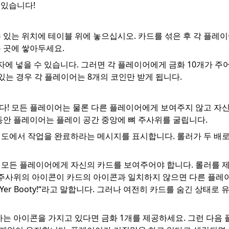
 있습니다!
 있는 위치에 테이블 위에 놓으십시오. 카드를 섞은 후 각 플레
 곳에 쌓아두세요.
자에 넣을 수 있습니다. 그러면 각 플레이어에게 금화 10개가 주어
있는 경우 각 플레이어는 8개의 코인만 받게 됩니다.
다! 모든 플레이어는 물론 다른 플레이어에게 보여주지 않고 자
동안 플레이어는 플레이 공간 중앙에 뼈 주사위를 굴립니다.
지도에서 작업을 완료하라는 메시지를 표시합니다. 롤러가 두 배
 모든 플레이어에게 자신의 카드를 보여주어야 합니다. 롤러를 
, 주사위의 아이콘이 카드의 아이콘과 일치하지 않으면 다른 플레
Yer Booty!“라고 말합니다. 그러나 여전히 카드를 숨긴 상태로
 아이콘을 가지고 있다면 금화 1개를 제공하세요. 그런 다음