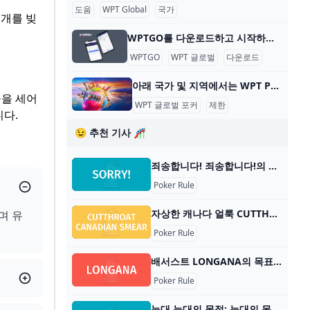
도움
WPT Global
국가
 개를 빚
WPTGO를 다운로드하고 시작하는 방법 WPTGO를 다운로드하고 온라인 포커를 시작하는 방법 World Poker Tour와 관련된 온라인 포커 플랫폼인 WPTGO를 시작하는 것은 간단하고 빠릅니다. 다음의 간단한
WPTGO
WPT 글로벌
다운로드
아래 국가 및 지역에서는 WPT Poker Global을 다운로드하고 플레이할 수 없습니다. WPT Global Poker는 100개 이상의 국가에서 플레이어가 접속할 수 있지만 현지 규정에 따른 특정 제한 사항이 있습니다. 아래 국가 및 지역에서 WPT Poker Global을 다운
물을 세어
WPT 글로벌 포커
제한
니다.
😉 추천 기사 🎢
죄송합니다! 죄송합니다!의 목적: 해당 색상의 START 공간에서 HOME까지 폰 4개를 모두 가져오는 첫 번째 플레이어가 되세요. 플레이어 수: 2-4명 재료: 게임 보드, 폰 16개
Poker Rule
자상한 캐나다 얼룩 CUTTHROAT CANADIAN SMEAR의 목표: Cutthroat Canadian Smear의 목표는 11점에 도달하는 것입니다. 플레이어 수: 2명 또는 3명 재료: 표준 52장 카드 데크, 점수를 유지하는 방법 및
며 유
Poker Rule
배서스트 LONGANA의 목표: Longana의 목표는 100점 이상을 획득한 최초의 플레이어가 되는 것입니다. 플레이어 수: 2~4명. 재료: 더블 9 도미노 세트,
Poker Rule
늑대 늑대의 목적: 늑대의 목적은 자신의 차례에 행동을 사용하여 영토를 얻고, 먹이를 사냥하고, 속성을 향상시켜 가장 많은 승점을 획득하는 것입니다. 플레이어 수: 2~