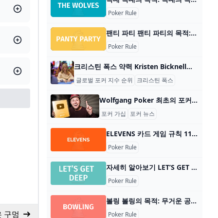
Poker Rule
팬티 파티 팬티 파티의 목적: 팬티 파티의 목적은 신부가 자신의 성격을 바탕으로 누가 어떤 속옷을 샀는지 추측하는 것입니다. 플레이어 수: 3명 이상 재료: 게스트당 팬티 1벌,
Poker Rule
크리스틴 폭스 약력 Kristen Bicknell은 캐나다 포커 플레이어이자 전 파티 포커 홍보대사입니다. 그녀는 경력 동안 530만 달러 이상을 현금화했습니다. 그녀는 3년 연속(20
글로벌 포커 지수 순위
크리스틴 폭스
Wolfgang Poker 최초의 포커 동영상 블로거 YouTube 구독자 100만 명 달성 실명이 Alexander Seibt인 Wolfgang Poker는 YouTube에서 최초로 포커 동영상 블로거이자 채널로 구독자 100만 명을 돌파했습니다. 그는 비디오그래퍼의 전문 지
포커 가십
포커 뉴스
ELEVENS 카드 게임 규칙 11개의 목표: 이 게임의 목표는 덱에 있는 모든 카드를 사용하여 총 11개의 쌍을 만드는 것입니다.플레이어 수: 1~2명카드 수: 표준 52장 카드 덱 .카드 등급:
Poker Rule
자세히 알아보기 LET’S GET DEEP의 목적: Let’s Get Deep의 목적은 서로에 대해 많은 것을 배우는 것입니다. 플레이어 수: 2명 자료: 500개의 질문 카드 및 지침 게임
Poker Rule
볼링 볼링의 목적: 무거운 공을 던져 길고 평평한 활주로를 달리며 나무 핀을 넘어뜨리고 다른 플레이어보다 더 많은 점수를 획득하세요. 플레이어 수: 2명 이상 재료: 핀, 런
 구멍
Poker Rule