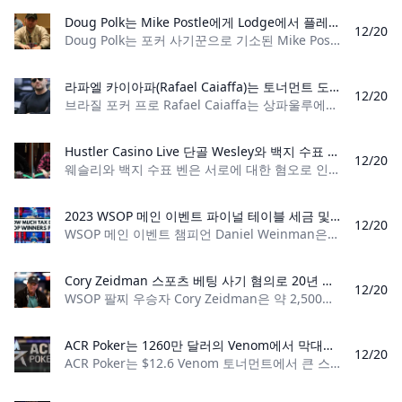
Doug Polk는 Mike Postle에게 Lodge에서 플레이할 수 있는 무료 자금을 제공합니다. Doug Polk는 포커 사기꾼으로 기소된 Mike Postle에게 무료 자금을 가지고 그의 카드 룸인 The Lodge에 와서 플레이하겠다는 제안을 거부했습니다.
12/20
Doug Polk는 포커 사기꾼으로 기소된 Mike Postle에게 무료 자금을 가지고 그의 카드 룸인 The Lodge에 와서 플레이하겠다는 제안을 거부했습니다. Doug Polk/Joey Ing
라파엘 카이아파(Rafael Caiaffa)는 토너먼트 도중 포커 칩을 추가했다는 이유로 LAPT 자격 정지를 당했습니다. Rafael Caiaffa는 LAPT São Paulo에서 자신의 스택에 칩을 추가하여 포커 부정행위를 했다는 사실을 인정했으며 이로 인해 실격 및 출전 정지 처분을 받았습니다.
12/20
브라질 포커 프로 Rafael Caiaffa는 상파울루에서 열린 Latin America Poker Tour(LAPT) 도중 자신의 스택에 추가 칩을 추가하여 포커 부정행위를 했다는 사실을 인정했으며, 이로 인해 브라질
Hustler Casino Live 단골 Wesley와 백지 수표 Ben Stung이 정교한 사기 계획을 세웠습니다. Hustler Casino Live 규정 Wesley와 Blank Check Ben은 정교한 5자리 사기에 휘말렸습니다.
12/20
웨슬리와 백지 수표 벤은 서로에 대한 혐오로 인해 다섯 자릿수 금액을 훔쳐가는 정교한 사기에 휘말리게 되었습니다. Hustler Casino Live의 등록자 Benjamin “Blank Check Ben”
2023 WSOP 메인 이벤트 파이널 테이블 세금 및 실제 상금 새로운 포커 월드 챔피언 Daniel Weinman은 $12100000의 거의 절반을 세금으로 납부했습니다. 여기에서 2023 WSOP 메인 이벤트 최종 테이블 세금을 확인하세요
12/20
WSOP 메인 이벤트 챔피언 Daniel Weinman은 세금 $12,100,000의 거의 절반을 지불해야 합니다! 여기에서 2023 WSOP 메인 이벤트 최종 테이블 세금을 확인하고 실제
Cory Zeidman 스포츠 베팅 사기 혐의로 20년 형을 선고받다 WSOP 팔찌 우승자 Cory Zeidman은 대규모 스포츠 베팅 사기와 관련된 음모 및 송금 사기 혐의에 대해 유죄를 인정했습니다.
12/20
WSOP 팔찌 우승자 Cory Zeidman은 약 2,500만 달러 중 고객을 속인 것으로 알려진 대규모 스포츠 베팅 사기 계획과 관련된 음모 및 전신 사기 혐의에 대해 유죄를 인정했
ACR Poker는 1260만 달러의 Venom에서 막대한 스택을 보유한 4개의 봇을 제거합니다. ACR Poker는 $12.6 Venom 토너먼트에서 큰 스택을 휘두르는 4개의 AI 봇을 제거했습니다. $230000 상당의 바이인이 이제 재분배됩니다.
12/20
ACR Poker는 $12.6 Venom 토너먼트에서 큰 스택을 휘두르는 4개의 AI 봇을 제거했습니다. 비윤리적인 계정은 $230,000 상당의 바이인을 보유하고 있었고 이는 이제 필드 전체에 자동