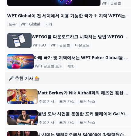
WPT 글로벌
자주 
WPT Global이 전 세계에서 이용 가능한 국가 1: 지역 WPTG는 다음 지역을 지원합니다: 대한민국 🇰🇷 일본 🇯🇵 베트남 🇻🇳 멕시코 🇲🇽 말레이시아 🇲🇾 인도네시아 🇮🇩 WPTG는 이러한 지역에 오프라인 부서
도움
WPT Global
국가
WPTGO를 다운로드하고 시작하는 방법 WPTGO를 다운로드하고 온라인 포커를 시작하는 방법 World Poker Tour와 관련된 온라인 포커 플랫폼인 WPTGO를 시작하는 것은 간단하고 빠릅니다. 다음의 간단한
WPTGO
WPT 글로벌
다운로드
아래 국가 및 지역에서는 WPT Poker Global을 다운로드하고 플레이할 수 없습니다. WPT Global Poker는 100개 이상의 국가에서 플레이어가 접속할 수 있지만 현지 규정에 따른 특정 제한 사항이 있습니다. 아래 국가 및 지역에서 WPT Poker Global을 다운
WPT 글로벌 포커
제한
🎤 추천 기사 🎰
Matt Berkey가 Nik Airball과의 헤즈업 원한 경기에서 승리하여 $1029700의 이익을 얻습니다! Matt Berkey는 Nik Airball과의 원한 헤즈업 매치에서 승리하여 $1,029,700라는 엄청난 수익을 올렸습니다. 전투는 이번 주말 Airball이
주요 기사
포커 가십
포커 뉴스
불법 도박 사업을 운영한 포커 플레이어 Gal Yifrach에 대한 142689 페이지의 증거 하이 스테이크 포커 플레이어 Gal Yifrach는 불법 도박 운영 혐의와 관련하여 눈길을 끄는 142,689 페이지의 증거를 제시했습니다. Gal Yifrach는 불법 도박 사업을
주요 기사
포커 가십
포커 뉴스
사시미는 벨라지오에서 $40000에 강탈당했습니다. 허슬러 카지노 라이브(Hustler Casino Live)에서 가짜 벌거벗은 가슴을 입고 명성을 얻은 포커 센세이션 사시미(Sashimi)가 벨라지오 호텔에서 4만