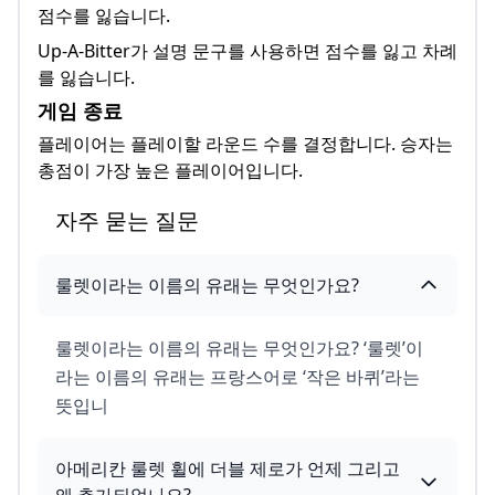
점수를 잃습니다.
Up-A-Bitter가 설명 문구를 사용하면 점수를 잃고 차례
를 잃습니다.
게임 종료
플레이어는 플레이할 라운드 수를 결정합니다. 승자는
총점이 가장 높은 플레이어입니다.
자주 묻는 질문
룰렛이라는 이름의 유래는 무엇인가요?
룰렛이라는 이름의 유래는 무엇인가요? ‘룰렛’이
라는 이름의 유래는 프랑스어로 ‘작은 바퀴’라는
뜻입니
아메리칸 룰렛 휠에 더블 제로가 언제 그리고
왜 추가되었나요?