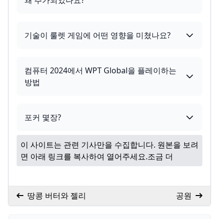
기술이 룰렛 게임에 어떤 영향을 미쳤나요?
컴퓨터 2024에서 WPT Global을 플레이하는
방법
포커 몇장?
이 사이트는 관련 기사만을 수집합니다. 원본을 보려
면 아래 링크를 복사하여 열어주세요.
조금 더
땅콩 버터와 젤리
공원