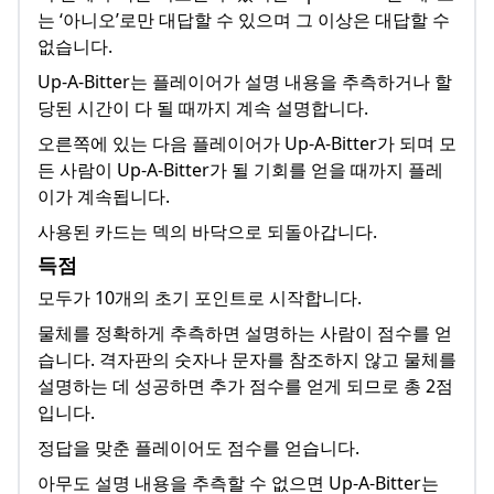
는 ‘아니오’로만 대답할 수 있으며 그 이상은 대답할 수
없습니다.
Up-A-Bitter는 플레이어가 설명 내용을 추측하거나 할
당된 시간이 다 될 때까지 계속 설명합니다.
오른쪽에 있는 다음 플레이어가 Up-A-Bitter가 되며 모
든 사람이 Up-A-Bitter가 될 기회를 얻을 때까지 플레
이가 계속됩니다.
사용된 카드는 덱의 바닥으로 되돌아갑니다.
득점
모두가 10개의 초기 포인트로 시작합니다.
물체를 정확하게 추측하면 설명하는 사람이 점수를 얻
습니다. 격자판의 숫자나 문자를 참조하지 않고 물체를
설명하는 데 성공하면 추가 점수를 얻게 되므로 총 2점
입니다.
정답을 맞춘 플레이어도 점수를 얻습니다.
아무도 설명 내용을 추측할 수 없으면 Up-A-Bitter는