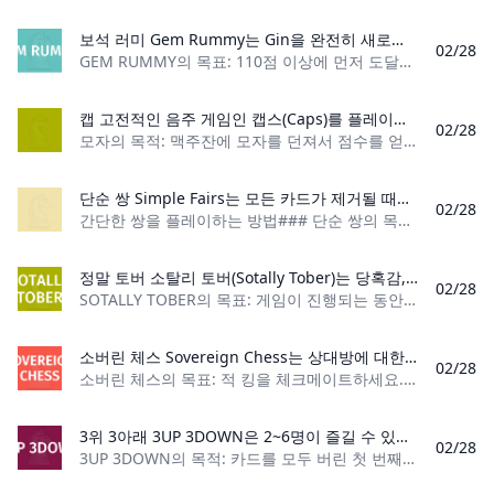
보석 러미 Gem Rummy는 Gin을 완전히 새로운 차원으로 끌어올렸습니다. 덱에 분산된 두 번째 보석 세트를 추가함으로써 플레이어는 더 많은 융합 옵션을 가질 수 있습니다. Gin을 좋아하지만 기존 게임을 뒤흔들 방법을 찾고 있다면 Gem Rummy가 적합할 수 있습니다.
02/28
GEM RUMMY의 목표: 110점 이상에 먼저 도달한 플레이어가 승자가 됩니다. 플레이어 수: 2명 또는 3명 카드 수: 52장 카드 순위: (낮음) 에이스 – 킹 (높음
캡 고전적인 음주 게임인 캡스(Caps)를 플레이하는 방법. 여기서는 대학생들에게 인기 있고 국제적으로 사랑받는 음주 게임인 Caps의 규칙을 알아보세요.
02/28
모자의 목적: 맥주잔에 모자를 던져서 점수를 얻으세요. 플레이어 수: 4명(고정 파트너십) 재료: 컵 2개(맥주잔), 병뚜껑 1톤, 맥주 1톤 게임 유형: (스킬
단순 쌍 Simple Fairs는 모든 카드가 제거될 때까지 동일한 순위의 카드 쌍을 제거하여 승리하는 솔리테어 카드 게임입니다. 제임스타운으로도 알려져 있습니다.
02/28
간단한 쌍을 플레이하는 방법### 단순 쌍의 목적: 단순 쌍의 목적 쌍은 덱을 비울 때까지 동일한 등급의 카드를 쌍으로 제거하는 것입니다. 플레이어 수: 싱글 플레이어
정말 토버 소탈리 토버(Sotally Tober)는 당혹감, 웃음, 숨겨진 재능의 발견, 예상치 못한 상황이 가득한 파티 카드 게임입니다.
02/28
SOTALLY TOBER의 목표: 게임이 진행되는 동안 가장 적은 양의 음료를 마신 플레이어가 되십시오. 음료가 포함되지 않은 경우 플레이어는 대신 포인트 시스템을 사용할 수 있
소버린 체스 Sovereign Chess는 상대방에 대한 승리를 보장하기 위해 제어하고 사용할 수 있는 다양한 색상의 체스 군대를 소개합니다.
02/28
소버린 체스의 목표: 적 킹을 체크메이트하세요. 플레이어 수: 2 재료: Infinite Pi Games의 Sovereign Chess 게임 게임 유형: 보드 게임 관객: 7+ 소버린 체스 개요 Sovereign Chess는
3위 3아래 3UP 3DOWN은 2~6명이 즐길 수 있는 핸드 셰딩 게임입니다. 플레이어는 먼저 자신의 모든 카드를 없애기 위해 경쟁하게 됩니다. 플레이할 카드가 없나요? 버린 더미 전체를 퍼서 손에 추가합니다. 이 게임에서는 어린이와 어른 모두 즐겁게 놀 수 있습니다.
02/28
3UP 3DOWN의 목적: 카드를 모두 버린 첫 번째 플레이어가 되세요 플레이어 수: 2~6명 내용: 카드 84장 게임 유형: 핸드 셰딩 대상: 어린이, 성인 3UP 3DOWN 소개 3UP 3