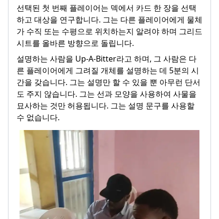
선택된 첫 번째 플레이어는 덱에서 카드 한 장을 선택
하고 대상을 연구합니다. 그는 다른 플레이어에게 물체
가 수직 또는 수평으로 위치하는지 알려야 하며 그리드
시트를 올바른 방향으로 돌립니다.
설명하는 사람을 Up-A-Bitter라고 하며, 그 사람은 다
른 플레이어에게 그려질 개체를 설명하는 데 5분의 시
간을 갖습니다. 그는 설명만 할 수 있을 뿐 아무런 단서
도 주지 않습니다. 그는 선과 모양을 사용하여 사물을
묘사하는 것만 허용됩니다. 그는 설명 문구를 사용할
수 없습니다.