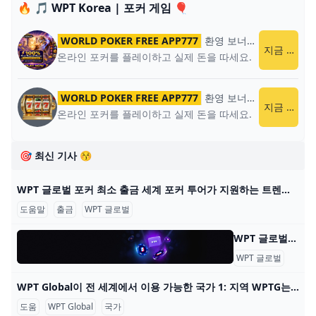
🔥 🎵 WPT Korea | 포커 게임 🎈
WORLD POKER FREE APP777
환영 보너스
World Poker
지금 플레이
온라인 포커를 플레이하고 실제 돈을 따세요.
WORLD POKER FREE APP777
환영 보너스
World Poker
지금 플레이
온라인 포커를 플레이하고 실제 돈을 따세요.
🎯 최신 기사 😚
WPT 글로벌 포커 최소 출금 세계 포커 투어가 지원하는 트렌디한 포커 플랫폼 WPT 글로벌의 혜택을 알아보세요. 원활한 게임 플레이를 위한 간편한 입출금 프로세스에 대해 배워보세요. 2022년에
도움말
출금
WPT 글로벌
WPT 글로벌 - 자주 묻는 질문: 온라인 포커 WPT 글로벌 - 자주 묻는 질문: 온라인 포커 내 계정 어떻게 게임을 시작하나요? WPT 글로벌에서 게임을 하려면, 기기에 앱을 다운로드하고 설치하세요. 이 단계를 완료한 후
WPT 글로벌
자주 
WPT Global이 전 세계에서 이용 가능한 국가 1: 지역 WPTG는 다음 지역을 지원합니다: 대한민국 🇰🇷 일본 🇯🇵 베트남 🇻🇳 멕시코 🇲🇽 말레이시아 🇲🇾 인도네시아 🇮🇩 WPTG는 이러한 지역에 오프라인 부서
도움
WPT Global
국가