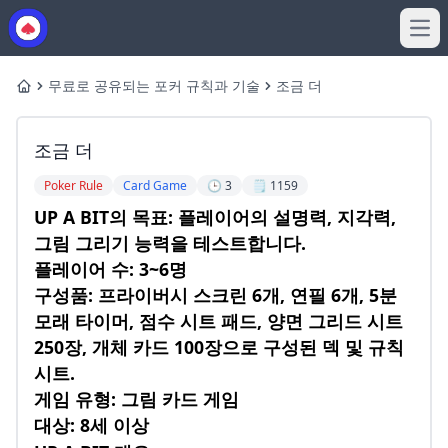
Ope
무료로 공유되는 포커 규칙과 기술
조금 더
Home
조금 더
Poker Rule
Card Game
🕒 3
🗒️ 1159
UP A BIT의 목표: 플레이어의 설명력, 지각력,
그림 그리기 능력을 테스트합니다.
플레이어 수: 3~6명
구성품: 프라이버시 스크린 6개, 연필 6개, 5분
모래 타이머, 점수 시트 패드, 양면 그리드 시트
250장, 개체 카드 100장으로 구성된 덱 및 규칙
시트.
게임 유형: 그림 카드 게임
대상: 8세 이상