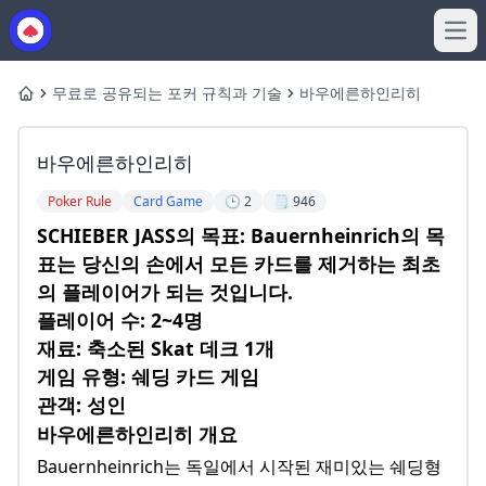
Ope
무료로 공유되는 포커 규칙과 기술
바우에른하인리히
Home
바우에른하인리히
Poker Rule
Card Game
🕒 2
🗒️ 946
SCHIEBER JASS의 목표: Bauernheinrich의 목
표는 당신의 손에서 모든 카드를 제거하는 최초
의 플레이어가 되는 것입니다.
플레이어 수: 2~4명
재료: 축소된 Skat 데크 1개
게임 유형: 쉐딩 카드 게임
관객: 성인
바우에른하인리히 개요
Bauernheinrich는 독일에서 시작된 재미있는 쉐딩형