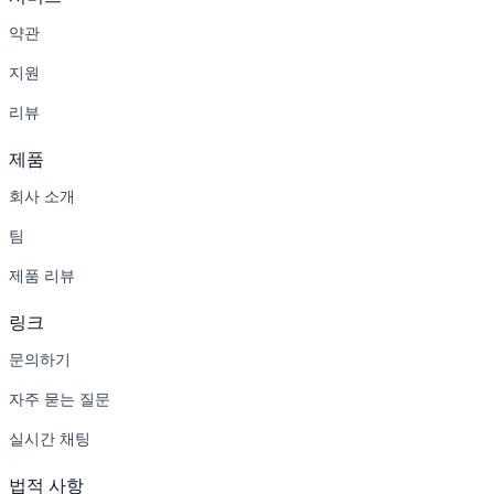
약관
지원
리뷰
제품
회사 소개
팀
제품 리뷰
링크
문의하기
자주 묻는 질문
실시간 채팅
법적 사항