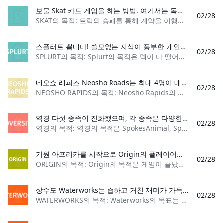
보물 Skat 카드 게임을 하는 방법. 여기서는 독일의 트릭 테이킹 카드 게임인 Skat의 자세한 규칙을 확인하실 수 있습니다.
02/28
SKAT의 목적: 트릭의 승패를 통해 계약을 이행하세요. 플레이어 수: 3명 카드 수: 카드 덱 32개 카드 순위: J, A,10, K, Q, 9, 8, 7//A, K Q, J, 10, 9, 8, 7 게임 유형: 트릭 테
스플러트 뽐내다! 쓸모없는 지식이 풍부한 개인에게 완벽한 게임입니다. 이제는 그다지 쓸모가 없을 수도 있습니다. 무작위 기준을 가진 두 장의 카드를 제시했을 때 가장 빠르게 정답을 맞추는 것이 게임의 포인트입니다.
02/28
SPLURT의 목적: Splurt의 목적은 덱이 다 떨어질 때까지 가장 많은 카드를 수집하는 것입니다! 플레이어 수: 2명 이상 재료: 양면 카드 100장 및 설명서
네오쇼 래피즈 Neosho Roads는 최대 4명이 매우 빠르게 플레이할 수 있는 간단한 게임입니다. 캔자스주의 강의 이름을 따서 명명되었습니다.
02/28
NEOSHO RAPIDS의 목적: Neosho Rapids의 목적은 손에 있는 모든 카드를 플레이하는 최초의 플레이어가 되는 것입니다. 플레이어 수: 2~4명 재료: 표준 52 카드 덱
역경 다섯 종족이 진화했으며, 각 종족은 다양한 환경의 삶에 적응했습니다. 자원을 활용하고, 행성을 테라포밍하고, 발전된 식민지를 만들기 위해 은하계 전역의 세력을 안내하세요. 게임플레이 라운드는 세 단계로 구성됩니다. 플레이어는 식민지가 발전함에 따라 승점을 얻고, 가장 많은 승점을 얻은 플레이어가 승리합니다!
02/28
역경의 목적: 역경의 목적은 SpokesAnimal, SpokesPerson 및 Max Madison을 고용하는 최초의 광고 대행사가 되는 것입니다. 플레이어 수: 3~6명 재료: 슬로건 카드 400장, 제품 카
기원 아프리카를 시작으로 Origin의 플레이어는 인류의 진로를 결정하고 지구 전체로 확장을 결정하게 됩니다. 플레이어는 부족을 확장하고 분열하면서 발전하게 됩니다. 기술은 인구와 함께 성장합니다. 누가 부족을 승리로 이끌고 다른 부족보다 더 빠른 속도로 성장하고 발전할 것인가?
02/28
ORIGIN의 목적: Origin의 목적은 게임이 끝났을 때 가장 많은 점수를 얻은 플레이어가 되는 것입니다. 플레이어 수: 2~4명 재료: 영구 게임 조각 14개
상수도 Waterworks는 습하고 거친 재미가 가득한 게임입니다! 새는 파이프를 고치는 동시에 다른 플레이어의 파이프도 새어 파이프라인을 계속할 수 없게 만듭니다! 파이프라인을 완성한 첫 번째 플레이어가 게임에서 승리합니다! 당신이 될까요? 플레이하고 보세요!
02/28
WATERWORKS의 목적: Waterworks의 목표는 수도꼭지 밸브에서 스파우트 카드까지 물을 운반할 수 있는 연속 파이프라인을 완성하는 최초의 플레이