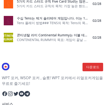
5가지 카드 스터드 규칙 Five Card Stud는 많은 포커 게임 중 하나입니다. 여기서는 몇 가지 변형과 함께 Five Card Stud Poker 플레이 규칙을 확인할 수 있습니다!
02/28
5가지 카드 스터드 규칙의 목적: 가장 높은 핸드로 게임에서 살아남고 최종 대결에서 팟을 획득하는 것입니다. 플레이어 수: 2~10명 카드 수: 표준 52장 카드 덱 카
수십 Tens는 제거 솔리테어 게임입니다. 이는 10을 이기고 플레이하려면 합이 10인 카드 쌍이나 세트를 제거해야 함을 의미합니다.
02/28
Tens 플레이 방법### TENS의 목적: Tens의 목적은 쌍을 제거하는 것입니다. 합이 10인 카드. 플레이어 수: 싱글 플레이어 재료: 표준 카드 덱 1개와 평평한
콘티넨탈 러미 Continental Rummy는 더블 데크 러미 게임의 조상입니다. 이것은 플레이어가 라운드마다 특별한 방법으로 손을 키우도록 도전하는 계약 러미 게임입니다. 플레이어가 계약을 충족하면 카드를 놓을 수 있습니다. 조심하세요! 이 카드는 다른 사람들이 플레이할 수 있도록 공개되어 있습니다. 가장 먼저 자신의 카드를 모두 없애는 사람은 누구일까요?
02/28
CONTINENTAL RUMMY의 목표: 게임이 끝날 때 가장 낮은 점수를 얻은 플레이어가 되세요. 플레이어 수: 2명 이상 카드 수: 52장의 카드 덱 2개와 조커 2개 카드 순위: 에이스
다운로드
WPT 포커, WSOP 포커 , 슬롯! WPT 포커에서 리얼포커게임을
무료로 즐기세요!
Facebook
Instagram
Twitter
YouTube
Telegram
서비스