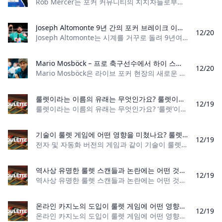
Rob Mercer는 포커 커뮤니티의 지지자들로부터 40,000달러를 사기한 후 자신이 말기암에 걸리지 않았음을 인정했습니다. 37세의 그는 지난 화요일 Las Vegas Review
Joseph Altomonte 9년 간의 포커 브레이크 이후 첫 토너먼트에서 WSOP 팔찌와 $217102 획득 Joseph Altomonte는 9년 간의 포커 휴식 이후 첫 번째 포커 토너먼트에서 WSOP 팔찌를 획득하여 불가능을 가능하게 만들었습니다.
12/20
Joseph Altomonte는 시계를 거꾸로 돌려 9년여 만에 처음으로 포커 토너먼트에서 우승했습니다. 미국인은 2023년 World Series of Poker 게임에 복귀하여 이벤트 #13: $600 Pot-Limit Omaha
Mario Mosböck – 프로 축구선수에서 하이 스테이크 포커 플레이어까지 Mario Mosböck과 프로 축구 선수에서 고위험 토너먼트 크러셔로 성장한 그의 성장은 그야말로 탁월했습니다.
12/20
Mario Mosböck은 라이브 포커 현장의 새로운 스타 중 한 명임을 입증하고 있습니다. 프로 축구 선수에서 고위험 토너먼트 크러셔로 성장한 그의 성장은 그야말로 탁월했
룰렛이라는 이름의 유래는 무엇인가요? 룰렛이라는 이름의 유래는 프랑스어로 작은 바퀴라는 뜻이다. 이 이름은 게임이 회전하는 작은 바퀴에서 진행되며 플레이어는 공이 어디에 떨어질지에 대해 베팅을 한다는 사실에서 유래되었습니다. 룰렛이라는 단어는 현재 상황에서 18세기에 처음 사용되었지만 게임 자체의 역사는 훨씬 이전으로 거슬러 올라갑니다.
12/19
룰렛이라는 이름의 유래는 무엇인가요? ‘룰렛’이라는 이름의 유래는 프랑스어로 ‘작은 바퀴’라는 뜻입니
기술이 룰렛 게임에 어떤 영향을 미쳤나요? 룰렛 게임에서 가장 중요한 기술 발전 중 하나는 전자 룰렛 테이블의 도입이었습니다. 이 테이블에는 룰렛 휠의 회전을 시뮬레이션하는 디지털 디스플레이가 있으며 플레이어는 터치스크린 인터페이스에 베팅할 수 있습니다. 이를 통해 기존 룰렛 테이블보다 휠을 더 자주 회전할 수 있으므로 더 빠른 게임 플레이가 가능합니다.
12/19
전자 및 자동화 버전의 게임과 같이 기술이 룰렛 게임에 어떤 영향을 미쳤습니까? 룰렛 게임에서 가장 중요한 기술 발전 중 하나는 전자 룰렛 테이블의 도입이었습니다. 이 테
역사상 유명한 룰렛 스캔들과 논란에는 어떤 것들이 있나요? Eudaemons – 1970년대에 캘리포니아 대학교 산타 크루즈의 물리학 학생 그룹이 컴퓨터를 사용하여 네바다 카지노에서 룰렛 게임의 결과를 예측했습니다. 그들은 스스로를 Eudaemons라고 불렀으며 운영이 중단되기 전에 상당한 이익을 얻었습니다.
12/19
역사상 유명한 룰렛 스캔들과 논란에는 어떤 것들이 있나요? 1. Eudaemons - 1970년대에 캘리포니아 대학교 산타 크루즈의 물리학 학생 그룹이 컴퓨터를 사용하여 네바다 카지
온라인 카지노의 도입이 룰렛 게임에 어떤 영향을 미쳤습니까? 온라인 카지노는 또한 전통적인 카지노에서는 일반적으로 볼 수 없는 다중 휠 룰렛 및 미니 룰렛과 같은 새로운 변형 룰렛을 도입했습니다. 또한 많은 온라인 카지노에서는 실제 카지노에서 플레이하는 것과 같은 경험을 시뮬레이션하는 라이브 딜러 룰렛을 제공합니다.
12/19
온라인 카지노의 도입이 룰렛 게임에 어떤 영향을 미쳤습니까? 온라인 카지노의 도입은 룰렛 게임에 큰 영향을 미쳤습니다. 온라인 카지노는 인터넷 연결을 통해 누구나 쉽