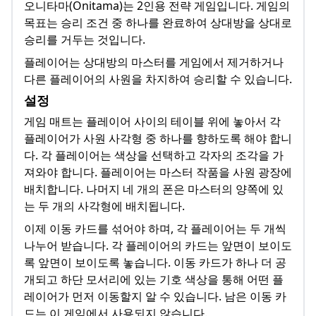
오니타마(Onitama)는 2인용 전략 게임입니다. 게임의
목표는 승리 조건 중 하나를 완료하여 상대방을 상대로
승리를 거두는 것입니다.
플레이어는 상대방의 마스터를 게임에서 제거하거나
다른 플레이어의 사원을 차지하여 승리할 수 있습니다.
설정
게임 매트는 플레이어 사이의 테이블 위에 놓아서 각
플레이어가 사원 사각형 중 하나를 향하도록 해야 합니
다. 각 플레이어는 색상을 선택하고 각자의 조각을 가
져와야 합니다. 플레이어는 마스터 작품을 사원 광장에
배치합니다. 나머지 네 개의 폰은 마스터의 양쪽에 있
는 두 개의 사각형에 배치됩니다.
이제 이동 카드를 섞어야 하며, 각 플레이어는 두 개씩
나누어 받습니다. 각 플레이어의 카드는 앞면이 보이도
록 앞면이 보이도록 놓습니다. 이동 카드가 하나 더 공
개되고 하단 모서리에 있는 기호 색상을 통해 어떤 플
레이어가 먼저 이동할지 알 수 있습니다. 남은 이동 카
드는 이 게임에서 사용되지 않습니다.