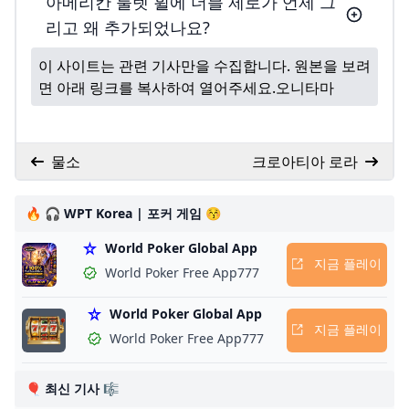
아메리칸 룰렛 휠에 더블 제로가 언제 그
리고 왜 추가되었나요?
이 사이트는 관련 기사만을 수집합니다. 원본을 보려
면 아래 링크를 복사하여 열어주세요.
오니타마
물소
크로아티아 로라
🔥 🎧 WPT Korea | 포커 게임 😚
World Poker Global App
지금 플레이
World Poker Free App777
World Poker Global App
지금 플레이
World Poker Free App777
🎈 최신 기사 🎼