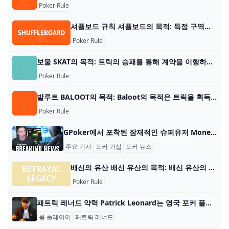
Poker Rule
셔플보드 규칙 셔플보드의 목적: 득점 구역에서 디스크를 멈추게 하여 점수를 획득하세요. 플레이어 수: 2명 또는 4명, 각 팀에 1명 또는 2명 재료: 플레이어당 큐 1개, 디스크 4
Poker Rule
보물 SKAT의 목적: 트릭의 승패를 통해 계약을 이행하세요. 플레이어 수: 3명 카드 수: 카드 덱 32개 카드 순위: J, A,10, K, Q, 9, 8, 7//A, K Q, J, 10, 9, 8, 7 게임 유형: 트릭 테
Poker Rule
발루트 BALOOT의 목적: Baloot의 목적은 트릭을 획득하여 점수를 얻는 것입니다. 플레이어 수: 4명 재료: 수정된 52장의 카드 데크, 점수를 유지하는 방법 및
Poker Rule
GPoker에서 포착된 잠재적인 슈퍼유저 MoneyTaker69 큰 피해가 발생하기 전에 포커 커뮤니티의 노력으로 인해 “MoneyTaker69"라는 스크린 이름을 가진 잠재적인 슈퍼유저가 GPo
주요 기사
포커 가십
포커 뉴스
배신의 유산 배신 유산의 목적: 배신 유산의 목적은 집을 탐험하고 가족 구성원을 강화하는 것입니다. 헌트가 시작되면, 어느 쪽을 선택하든 승리 조건을 달성하는 것이 목표입니다!
Poker Rule
패트릭 레너드 약력 Patrick Leonard는 영국 포커 플레이어이자 WSOP 팔찌 우승자이자 전 PartyPoker 홍보대사입니다. 그는 2022 WSOP에서 이벤트 #55: $1,000 태그 팀에서 최종 메인 이벤트 우승자 Espen J
룸 플레이어
패트릭 레너드