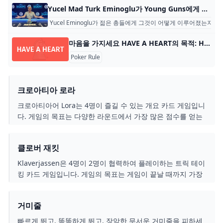
Yucel Mad Turk Eminoglu가 Young Guns에게 그 방법을 보여줍니다. 목차 Yucel “Mad Turk” Eminoglu는 £560 Midi Main 이벤트에서 £26,330에 우승하여 2024년 GUKPT 그랜드 파이널을 최고의 출발로 마무리했습니다. Super Seniors 이벤트에
Yucel Eminoglu가 젊은 총들에게 그것이 어떻게 이루어졌는지 보여
마음을 가지세요 HAVE A HEART의 목적: Have a Heart의 목적은 쇼다운 동안 최고의 핸드를 갖는 것입니다. 플레이어 수: 4~7명 재료: 표준 52장 카드 데크, 칩, 평평한 표면
Poker Rule
크로아티아 로라
크로아티아어 Lora는 4명이 즐길 수 있는 개요 카드 게임입니
다. 게임의 목표는 다양한 라운드에서 가장 많은 점수를 얻는
것입니다.
클로버 재킷
Klaverjassen은 4명이 2명이 협력하여 플레이하는 트릭 테이
킹 카드 게임입니다. 게임의 목표는 게임이 끝날 때까지 가장
많은 점수를 획득하는 팀이 되는 것입니다. 게임은 16라운드
로 구성되며 각 라운드의 점수는 다음 시작 전에 계산됩니다.
거미줄
빠르게 뛰고, 똑똑하게 뛰고, 장악한 무서운 거미줄을 피하세