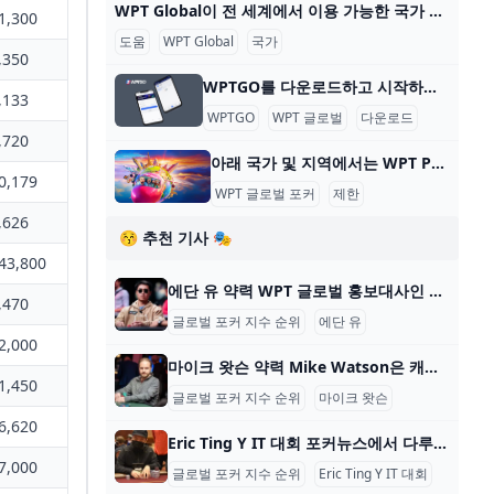
WPT Global이 전 세계에서 이용 가능한 국가 1: 지역 WPTG는 다음 지역을 지원합니다: 대한민국 🇰🇷 일본 🇯🇵 베트남 🇻🇳 멕시코 🇲🇽 말레이시아 🇲🇾 인도네시아 🇮🇩 WPTG는 이러한 지역에 오프라인 부서
1,300
도움
WPT Global
국가
,350
WPTGO를 다운로드하고 시작하는 방법 WPTGO를 다운로드하고 온라인 포커를 시작하는 방법 World Poker Tour와 관련된 온라인 포커 플랫폼인 WPTGO를 시작하는 것은 간단하고 빠릅니다. 다음의 간단한
,133
WPTGO
WPT 글로벌
다운로드
,720
아래 국가 및 지역에서는 WPT Poker Global을 다운로드하고 플레이할 수 없습니다. WPT Global Poker는 100개 이상의 국가에서 플레이어가 접속할 수 있지만 현지 규정에 따른 특정 제한 사항이 있습니다. 아래 국가 및 지역에서 WPT Poker Global을 다운
0,179
WPT 글로벌 포커
제한
,626
😚 추천 기사 🎭
43,800
에단 유 약력 WPT 글로벌 홍보대사인 Ethan Yau는 포커 동영상 블로깅 분야의 절대적인 거물 중 한 명이며 단 몇 년 만에 $1/$2 플레이에서 상상할 수 있는 가장 높은 스테이크 게임으로 성장했
,470
글로벌 포커 지수 순위
에단 유
2,000
마이크 왓슨 약력 Mike Watson은 캐나다 포커 플레이어이자 라이브 토너먼트 수익이 2천만 달러가 넘는 European Poker Tour(EPT) 챔피언입니다. “SirWatts"
1,450
글로벌 포커 지수 순위
마이크 왓슨
6,620
Eric Ting Y IT 대회 포커뉴스에서 다루는 이벤트 이벤트 장소 상 2021 MSPT Venetian$1,600 메인 이벤트 18일 $18,536
7,000
글로벌 포커 지수 순위
Eric Ting Y IT 대회