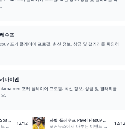
.
플레수프
 Plesuv 포커 플레이어 프로필. 최신 정보, 상금 및 갤러리를 확인하
요키마이넨
Jouhkimainen 포커 플레이어 프로필. 최신 정보, 상금 및 갤러리를
요.
시메온 스파소프 Simeon Spasov 포커 플레이어 프로필. 최신 정보, 상금 및 갤러리를 확인하세요.
파벨 플레수프 Pavel Plesuv 포커 플레이어 프로필. 최신 정보, 상금 및 갤러리를 확인하세요.
12/12
12/12
포커뉴스에서 다루는 이벤트 이벤트 장소 상 2023 PokerStars EPT 키프로스$5,300 EPT 메인 이벤트 65위 $16,250 2023 World Series of Poker이벤트 #85: $1,500 승부차기 14일 $5,759 2023 World Series of Pok
포커뉴스에서 다루는 이벤트 이벤트 장소 상 2023 PokerStars WCOOPWCOOP 98-H $10,300 NLHE(NLHE 월드 챔피언십/메인 이벤트), $6M GTD 53위 $26,390 2023 World Series of PokerOnline 이벤트 #20: $777 노리밋 홀덤 Lucky 7 117번째 $1,523 2023 World Series