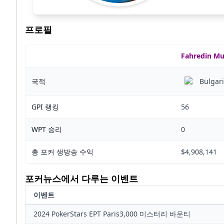
프로필
Fahredin Mu
국적
Bulgar
GPI 랭킹
56
WPT 승리
0
총 포커 생방송 수익
$4,908,141
포커뉴스에서 다루는 이벤트
이벤트
2024 PokerStars EPT Paris3,000 미스터리 바운티