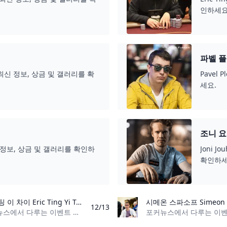
인하세요
파벨 
. 최신 정보, 상금 및 갤러리를 확
Pavel
세요.
조니 
정보, 상금 및 갤러리를 확인하
Joni 
확인하세
에릭 팅 이 차이 Eric Ting Yi Tsai 포커 플레이어 프로필. 최신 정보, 상금 및 갤러리를 확인하세요.
12/13
포커뉴스에서 다루는 이벤트 이벤트 장소 상 2021 MSPT Venetian$1,600 메인 이벤트 18일 $18,536