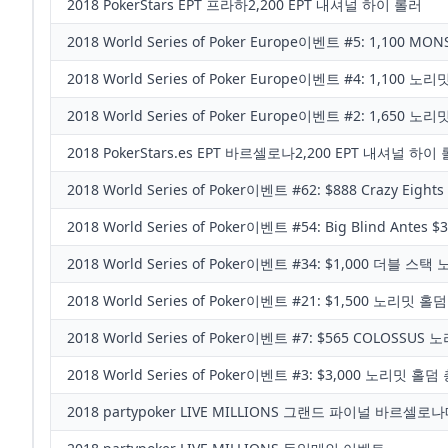
2018 PokerStars EPT 프라하2,200 EPT 내셔널 하이 롤러
2018 World Series of Poker Europe이벤트 #5: 1,100 
2018 World Series of Poker Europe이벤트 #4: 1,10
2018 World Series of Poker Europe이벤트 #2: 1,650
2018 PokerStars.es EPT 바르셀로나2,200 EPT 내셔널 하이
2018 World Series of Poker이벤트 #62: $888 Crazy Ei
2018 World Series of Poker이벤트 #54: Big Blind Antes
2018 World Series of Poker이벤트 #34: $1,000 더블 스
2018 World Series of Poker이벤트 #21: $1,500 노리
2018 World Series of Poker이벤트 #7: $565 COLOSSUS
2018 World Series of Poker이벤트 #3: $3,000 노리밋 홀
2018 partypoker LIVE MILLIONS 그랜드 파이널 바르셀