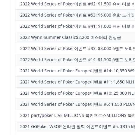
2022 World Series of Poker이벤트 #62: $1,500 슈
2022 World Series of Poker이벤트 #53: $5,000 혼합
2022 World Series of Poker이벤트 #41: $1,000 슈
2022 Wynn Summer Classic$2,200 미스터리 현상금
2022 World Series of Poker이벤트 #33: $3,000 6핸드 노
2022 World Series of Poker이벤트 #14: $1,500 6핸드 노
2021 World Series of Poker Europe이벤트 #14: 10,350
2021 World Series of Poker Europe이벤트 #11: 1,650 NLH
2021 World Series of Poker Europe이벤트 #10: 25,00
2021 World Series of Poker Europe이벤트 #6: 1,650 PLO
2021 partypoker LIVE MILLIONS 북키프로스MILLIONS
2021 GGPoker WSOP 온라인 팔찌 이벤트이벤트 #5: $31