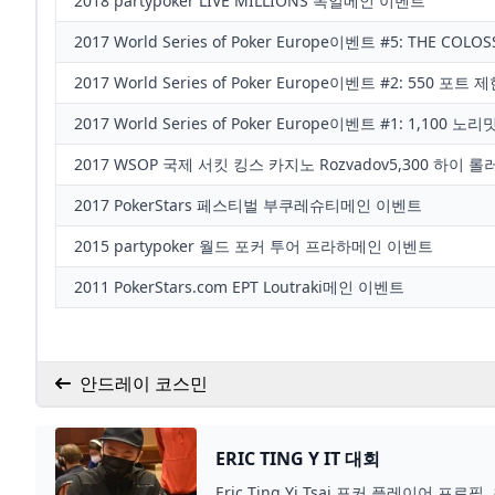
2018 partypoker LIVE MILLIONS 독일메인 이벤트
2017 World Series of Poker Europe이벤트 #5: THE COL
2017 World Series of Poker Europe이벤트 #2: 550 포트
2017 World Series of Poker Europe이벤트 #1: 1,100
2017 WSOP 국제 서킷 킹스 카지노 Rozvadov5,300 하이 롤
2017 PokerStars 페스티벌 부쿠레슈티메인 이벤트
2015 partypoker 월드 포커 투어 프라하메인 이벤트
2011 PokerStars.com EPT Loutraki메인 이벤트
안드레이 코스민
ERIC TING Y IT 대회
Eric Ting Yi Tsai 포커 플레이어 프