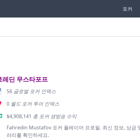
포커
흐레딘 무스타포프
56
글로벌 포커 인덱스
0
월드 포커 투어 인덱스
$4,908,141
총 포커 생방송 수익
Fahredin Mustafov 포커 플레이어 프로필. 최신 정보, 상금 
러리를 확인하세요.