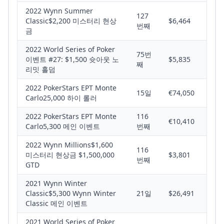
2022 Wynn Summer
127
Classic$2,200 미스터리 현상
$6,464
번째
금
2022 World Series of Poker
75번
이벤트 #27: $1,500 슛아웃 노
$5,835
째
리밋 홀덤
2022 PokerStars EPT Monte
15일
€74,050
Carlo25,000 하이 롤러
2022 PokerStars EPT Monte
116
€10,410
Carlo5,300 메인 이벤트
번째
2022 Wynn Millions$1,600
116
미스터리 현상금 $1,500,000
$3,801
번째
GTD
2021 Wynn Winter
Classic$5,300 Wynn Winter
21일
$26,491
Classic 메인 이벤트
2021 World Series of Poker