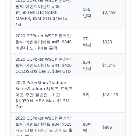
2020 GGPoker WSOP 온라인
팔찌 이벤트이벤트 #48:
566
$1,500 MILLIONAIRE
$2,459
번째
MAKER, $5M GTD, $1M to
1st
2020 GGPoker WSOP 온라인
271
팔찌 이벤트이벤트 #45: $840
$923
번째
바운티 노 리미트 홀덤
2020 GGPoker WSOP 온라인
834
팔찌 이벤트이벤트 #41: $400
$1,216
번째
COLOSSUS Day 2, $3M GTD
2020 PokerStars Stadium
SeriesStadium 시리즈 프리즈
아웃 주간 결승전 - 최고:
9위
$18,128
$1,050 NLHE 8-Max, $1.5M
Gtd
2020 GGPoker WSOP 온라인
팔찌 이벤트이벤트 #34: $525
80번
$866
슈퍼 터보 바운티 노 리미트 홀
째