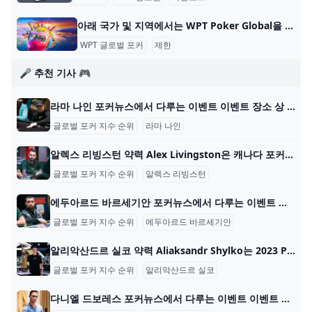
아래 국가 및 지역에서는 WPT Poker Global을 다운로드하고 플레이할 수 없습니다. WPT Global Poker는 100개 이상의 국가에서 플레이어가 접속할 수 있지만 현지 규정에 따른 특정 제한 사항이 있습니다. 아래 국가 및 지역에서 WPT Poker Global을 다운
WPT 글로벌 포커
제한
🎤 추천 기사 🎮
라마 나인 포커뉴스에서 다루는 이벤트 이벤트 장소 상 2023 WSOP Paradise이벤트 #11: $800 Flip & Go 16일 $4,300 2023 WSOP Paradise이벤트 #3: $25,000 GGMillion$ 하이 롤러 챔피언십 72위 $42,200 2023 World
글로벌 포커 지수 순위
라마 나인
알렉스 리빙스턴 약력 Alex Livingston은 캐나다 포커 플레이어이자 WSOP 팔찌 우승자이자 전 WSOP 메인 이벤트 최종 테이블리스트입니다. 2019년에 그는 WSOP 메인 이벤트에서 Dario S
글로벌 포커 지수 순위
알렉스 리빙스턴
에두아르드 바르세기안 포커뉴스에서 다루는 이벤트 이벤트 장소 상 2024 PokerStars EPT 파리5,300 EPT 메인 이벤트 88위 €17,250 2023 WSOP Paradise이벤트 #14: $2,000 더 클로저 터보 바운티 11
글로벌 포커 지수 순위
에두아르드 바르세기안
알리악산드르 실코 약력 Aliaksandr Shylko는 2023 PokerStars Players NL Hold’em Championship에서 $3,121,838에 우승한 벨로루시 포커 플레이어입니다. 그는 독일의 Max Menzel(
글로벌 포커 지수 순위
알리악산드르 실코
다니엘 드보레스 포커뉴스에서 다루는 이벤트 이벤트 장소 상 2024 PokerStars EPT Paris25,000 NL 홀덤 II 1위 €444,840 2024 PokerStars EPT Paris25,000 NL 홀덤 I 7위 €63,000 2023 WSOP Paradise이벤트 #10: $5,000 메인