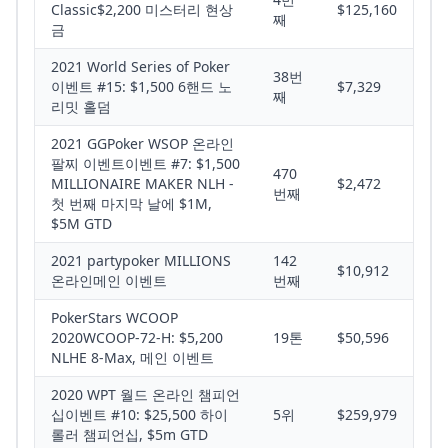
Classic$2,200 미스터리 현상
$125,160
째
금
2021 World Series of Poker
38번
이벤트 #15: $1,500 6핸드 노
$7,329
째
리밋 홀덤
2021 GGPoker WSOP 온라인
팔찌 이벤트이벤트 #7: $1,500
470
MILLIONAIRE MAKER NLH -
$2,472
번째
첫 번째 마지막 날에 $1M,
$5M GTD
2021 partypoker MILLIONS
142
$10,912
온라인메인 이벤트
번째
PokerStars WCOOP
2020WCOOP-72-H: $5,200
19톤
$50,596
NLHE 8-Max, 메인 이벤트
2020 WPT 월드 온라인 챔피언
십이벤트 #10: $25,500 하이
5위
$259,979
롤러 챔피언십, $5m GTD