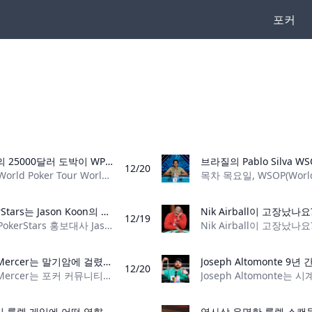
포커
24세의 25000달러 도박이 WPT Alpha 8 승리($684684)로 결실을 맺었습니다. $25800 WPT Alpha 8은 12월 19일 목요일 World Poker Tour World Championships에서 열렸으며 최종 우승자에게 $787959를 수여했습니다.
12/20
목차 World Poker Tour World Championship 4일차가 가장 많은 관심을 끌었지만, Wynn Las Vegas에서는 더 조용하지만 똑같이 강렬한 대결이 펼쳐졌습니다. WPT 월드 챔피언십의 가장 높은 바이인
PokerStars는 Jason Koon의 머리에 EPT 패키지 바운티를 걸었습니다. 미국의 PokerStars 플레이어는 항공편 숙박 바이인이 포함된 EPT Monte Carlo 패키지 여행에서 우승할 수 있습니다. 그들은 Jason Koon을 이기기만 하면 됩니다!
12/19
목차 PokerStars 홍보대사 Jason Koon은 PokerStars North America의 새로운 프로모션에서 대가를 치르게 되었습니다. 크리스마스 직전에 예정된 한 쌍의 특별 “Chasin’ Jason” 프리롤 토너먼트에
Rob Mercer는 말기암에 걸렸다는 거짓말을 인정하고 40000달러를 훔쳤습니다. Rob Mercer는 말기 암에 걸렸다는 사실을 거짓말로 인정했지만 포커 커뮤니티에서 사기로 당한 40000달러를 돌려주기를 거부했습니다.
12/20
Rob Mercer는 포커 커뮤니티의 지지자들로부터 40,000달러를 사기한 후 자신이 말기암에 걸리지 않았음을 인정했습니다. 37세의 그는 지난 화요일 Las Vegas Review
기술이 룰렛 게임에 어떤 영향을 미쳤나요? 룰렛 게임에서 가장 중요한 기술 발전 중 하나는 전자 룰렛 테이블의 도입이었습니다. 이 테이블에는 룰렛 휠의 회전을 시뮬레이션하는 디지털 디스플레이가 있으며 플레이어는 터치스크린 인터페이스에 베팅할 수 있습니다. 이를 통해 기존 룰렛 테이블보다 휠을 더 자주 회전할 수 있으므로 더 빠른 게임 플레이가 가능합니다.