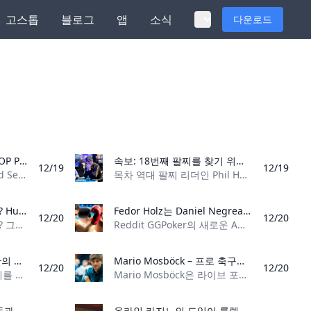
고스톱
블로그
앱
소식
다운로드
브라질의 Pablo Silva WSOP Paradise Super Saver $1M Invitational 우승($200000) 브라질의 Pablo Silva가 487명의 플레이어 중 1위를 차지하여 2024 World Series of Poker Paradise 이벤트 #14: Super Saver $1000000 Invitational에서 $200000에 우승했습니다.
속보: 18번째 팔찌를 찾기 위해 WSOP 결승전에서 Phil Hellmuth 역대 팔찌 리더인 Phil Hellmuth는 18번째 팔찌로 선두를 연장하려고 WSOP Paradise의 최종 테이블에 진출했습니다. 자세히 알아보세요.
12/19
12/19
목차 목요일, WSOP(World Series of Poker) 파라다이스 이벤트 #14: 슈퍼 세이버 $1,000,000 인비테이셔널 2일차가 진행되었습니다. 슈퍼 메인 이벤트에 참가한 팔찌 보유자, $100K 패키지 얼리버드 구매
목차 역대 팔찌 리더인 Phil Hellmuth는 18번째 팔찌로 선두를 연장하려고 WSOP Paradise의 최종 테이블에 진출했습니다. Hellmuth는 Poke
Nik Airball이 고장났나요? Hustler Casino Live에서 $8000000 손실 Nik Airball이 고장났나요? 그것은 Hustler Casino Live 단골 손님이 엄청난 $8000000의 손실을 입었다고 인정한 후에 묻는 질문입니다.
Fedor Holz는 Daniel Negreanu에게 복싱 시합에 도전할 것입니다. Reddit의 새로운 AMA(Ask Me Anything)에서 Fedor Holz는 Daniel Negreanu에게 복싱 시합에 도전하고 싶다고 말했습니다!
12/20
12/20
Nik Airball이 고장났나요? 그것은 Hustler Casino Live의 단골 손님이 최근 인터뷰에서 쇼에서 무려 8,000,000달러를 잃었다고 인정한 후 묻는 질문입니다.
Reddit GGPoker의 새로운 AMA(Ask Me Anything)에서 Fedor Holz 대사는 Daniel Negreanu에게 복싱 시합에 도전하고 싶다고 말했습니다! 첫 번째 질문은 플레이어가
Joseph Altomonte 9년 간의 포커 브레이크 이후 첫 토너먼트에서 WSOP 팔찌와 $217102 획득 Joseph Altomonte는 9년 간의 포커 휴식 이후 첫 번째 포커 토너먼트에서 WSOP 팔찌를 획득하여 불가능을 가능하게 만들었습니다.
Mario Mosböck – 프로 축구선수에서 하이 스테이크 포커 플레이어까지 Mario Mosböck과 프로 축구 선수에서 고위험 토너먼트 크러셔로 성장한 그의 성장은 그야말로 탁월했습니다.
12/20
12/20
Joseph Altomonte는 시계를 거꾸로 돌려 9년여 만에 처음으로 포커 토너먼트에서 우승했습니다. 미국인은 2023년 World Series of Poker 게임에 복귀하여 이벤트 #13: $600 Pot-Limit Omaha
Mario Mosböck은 라이브 포커 현장의 새로운 스타 중 한 명임을 입증하고 있습니다. 프로 축구 선수에서 고위험 토너먼트 크러셔로 성장한 그의 성장은 그야말로 탁월했
역사상 유명한 룰렛 스캔들과 논란에는 어떤 것들이 있나요? Eudaemons – 1970년대에 캘리포니아 대학교 산타 크루즈의 물리학 학생 그룹이 컴퓨터를 사용하여 네바다 카지노에서 룰렛 게임의 결과를 예측했습니다. 그들은 스스로를 Eudaemons라고 불렀으며 운영이 중단되기 전에 상당한 이익을 얻었습니다.
온라인 카지노의 도입이 룰렛 게임에 어떤 영향을 미쳤습니까? 온라인 카지노는 또한 전통적인 카지노에서는 일반적으로 볼 수 없는 다중 휠 룰렛 및 미니 룰렛과 같은 새로운 변형 룰렛을 도입했습니다. 또한 많은 온라인 카지노에서는 실제 카지노에서 플레이하는 것과 같은 경험을 시뮬레이션하는 라이브 딜러 룰렛을 제공합니다.