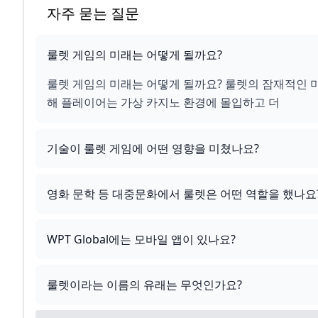
자주 묻는 질문
룰렛 게임의 미래는 어떻게 될까요?
룰렛 게임의 미래는 어떻게 될까요? 룰렛의 잠재적인 미
해 플레이어는 가상 카지노 환경에 몰입하고 더
기술이 룰렛 게임에 어떤 영향을 미쳤나요?
영화 문학 등 대중문화에서 룰렛은 어떤 역할을 했나요
WPT Global에는 모바일 앱이 있나요?
룰렛이라는 이름의 유래는 무엇인가요?