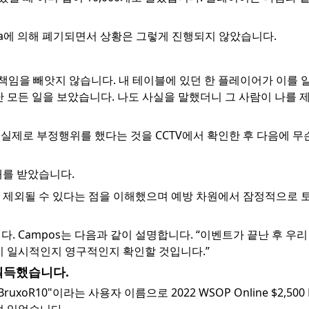
ilva에 의해 폐기되면서 상황은 그렇게 진행되지 않았습니다.
 책임을 빼앗지 않습니다. 내 테이블에 있던 한 플레이어가 이를
난 모든 일을 보았습니다. 나도 사실을 말했더니 그 사람이 나를 
ffa가 실제로 부정행위를 했다는 것을 CCTV에서 확인한 후 다음에 무
재를 받았습니다.
 제외될 수 있다는 점을 이해했으며 예방 차원에서 잠정적으로 
다. Campos는 다음과 같이 설명합니다. “이벤트가 끝난 후 우리
이 일시적인지 영구적인지 확인할 것입니다.”
를 획득했습니다.
ruxoR10"이라는 사용자 이름으로 2022 WSOP Online $2,500 L