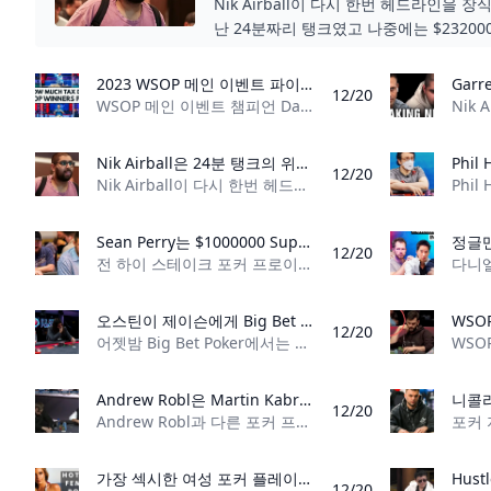
Nik Airball이 다시 한번 헤드라인을
난 24분짜리 탱크였고 나중에는 $232000
니다.
2023 WSOP 메인 이벤트 파이널 테이블 세금 및 실제 상금 새로운 포커 월드 챔피언 Daniel Weinman은 $12100000의 거의 절반을 세금으로 납부했습니다. 여기에서 2023 WSOP 메인 이벤트 최종 테이블 세금을 확인하세요
12/20
WSOP 메인 이벤트 챔피언 Daniel Weinman은 세금 $12,100,000의 거의 절반을 지불해야 합니다! 여기에서 2023 WSOP 메인 이벤트 최종 테이블 세금을 확인하고 실제
Nik Airball은 24분 탱크의 위선자라고 불렸고 $232000 팟에서 Doug Polk를 파괴했습니다! Nik Airball이 다시 한번 헤드라인을 장식하고 있습니다. 이번에는 엄청난 24분짜리 탱크였고 나중에는 $232000 팟에서 Doug Polk를 파괴했습니다.
12/20
Nik Airball이 다시 한번 헤드라인을 장식하고 있습니다. 이번에는 엄청난 24분짜리 탱크였고 나중에는 $232,000 팟에서 Doug Polk를 파괴했습니다. Nik Airba
Sean Perry는 $1000000 Superbowl 베팅 주장에서 Shaun Deeb을 믿을 수 없다고 말했습니다. Shaun Deeb은 Sean Perry가 Super Bowl 베팅에서 $1000000를 얻었다는 주장 때문에 그를 신뢰할 수 없다고 경고합니다.
12/20
전 하이 스테이크 포커 프로이자 WSOP 팔찌 우승자 Ralph Perry의 아들인 Sean Perry는 수백만 달러를 벌어들이는 스포츠 베터로서의 새로운 삶에 대한 주장이 업계 사람들
오스틴이 제이슨에게 Big Bet Poker에서 네 앞에서 네 엄마랑 섹스할 거야라고 말합니다. 어젯밤 Big Bet Poker에서 오스틴은 제이슨에게 이렇게 말했습니다. 나는 당신 앞에서 당신 엄마와 섹스하고 당신이 지켜보는 동안 그녀를 고문할 것입니다.
12/20
어젯밤 Big Bet Poker에서는 포커 테이블에서 이전에 볼 수 없었던 말싸움이 있었고 오스틴은 제이슨에게 이렇게 말했습니다. “네 앞에서 네 엄마와 섹스
Andrew Robl은 Martin Kabrhel이 카드 표시를 한다고 비난합니다. Andrew Robl은 Martin Kabrhel이 카드 표시를 한다고 비난했습니다. Kabrhel은 $2279038의 상금으로 $250000 Super High Roller에서 3위를 차지했습니다.
12/20
Andrew Robl과 다른 포커 프로들은 Martin Kabrhel이 카드 표시를 한다고 비난했습니다. Kabrhel은 2023 WSOP $2,279,038의 $250,000 Super High Roller에서
가장 섹시한 여성 포커 플레이어 Sara Chafak Maria Ho Vivian Saliba Liv Boeree Oahn Bui Jennifer Tilly 및 Andrijana Gligoric을 포함한 2024년 가장 인기 있는 여성 포커 플레이어
12/20