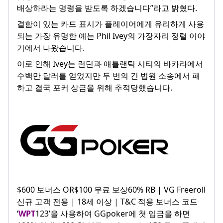
배상하라는 명령을 받도록 하겠습니다”라고 밝혔다.
결함이 있는 카드 표시가 플레이어에게 유리하게 사용
되는 가장 유명한 예는 Phil Ivey의 가장자리 정렬 이야
기에서 나왔습니다.
이로 인해 Ivey는 런던과 애틀랜틱 시티의 바카라에서
수백만 달러를 얻었지만 두 번의 긴 법원 소송에서 패
하고 결국 포커 상금을 위해 추적당했습니다.
$600 보너스 OR$100 무료 보상60% RB | VG Freeroll
신규 고객 전용 | 18세 이상 | T&C 적용 보너스 코드
‘
WPT
123’을 사용하여 GGpoker에 첫 입금을 하면