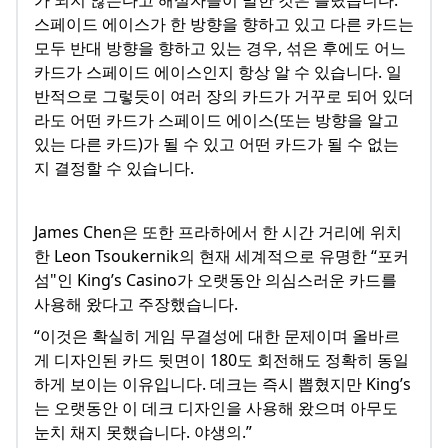
가 되지 않는다고 해설자들이 말한 것은 틀렸습니다.
스페이드 에이스가 한 방향을 향하고 있고 다른 카드는
모두 반대 방향을 향하고 있는 경우, 섞은 후에도 어느
카드가 스페이드 에이스인지 항상 알 수 있습니다. 일
반적으로 그렇듯이 여러 장의 카드가 거꾸로 되어 있더
라도 어떤 카드가 스페이드 에이스(또는 방향을 알고
있는 다른 카드)가 될 수 있고 어떤 카드가 될 수 없는
지 결정할 수 있습니다.
James Chen은 또한 프라하에서 한 시간 거리에 위치
한 Leon Tsoukernik의 현재 세계적으로 유명한 “포커
섬"인 King’s Casino가 오랫동안 의심스러운 카드를
사용해 왔다고 주장했습니다.
“이것은 확실히 게임 무결성에 대한 문제이며 올바르
게 디자인된 카드 뒷면이 180도 회전해도 정확히 동일
하게 보이는 이유입니다. 데크는 즉시 뽑혔지만 King’s
는 오랫동안 이 데크 디자인을 사용해 왔으며 아무도
눈치 채지 못했습니다. 야생의.”