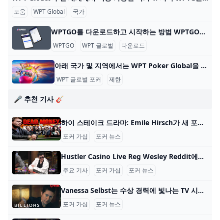
도움
WPT Global
국가
WPTGO를 다운로드하고 시작하는 방법 WPTGO를 다운로드하고 온라인 포커를 시작하는 방법 World Poker Tour와 관련된 온라인 포커 플랫폼인 WPTGO를 시작하는 것은 간단하고 빠릅니다. 다음의 간단한
WPTGO
WPT 글로벌
다운로드
아래 국가 및 지역에서는 WPT Poker Global을 다운로드하고 플레이할 수 없습니다. WPT Global Poker는 100개 이상의 국가에서 플레이어가 접속할 수 있지만 현지 규정에 따른 특정 제한 사항이 있습니다. 아래 국가 및 지역에서 WPT Poker Global을 다운
WPT 글로벌 포커
제한
🎤 추천 기사 🎸
하이 스테이크 드라마: Emile Hirsch가 새 포커 영화 Dead Money에 출연합니다. 데드 머니(Dead Money)라는 새로운 포커 영화가 올 9월 개봉 예정이며, 게임 팬들에게 흥미와 긴장감을 선사할 것으로 예상됩니다. Luc Walpoth가 감
포커 가십
포커 뉴스
Hustler Casino Live Reg Wesley Reddit에서 암호화폐 사기꾼이라는 주장에 직면 암호화폐 커뮤니티에서 Dr. Hash로도 알려진 Hustler Casino Live의 단골 Wesley는 Reddit에서 사기꾼이라는 상당한 비난을 받고 있습니다. 익명의 고소인은
주요 기사
포커 가십
포커 뉴스
Vanessa Selbst는 수상 경력에 빛나는 TV 시리즈 Billions에 출연합니다. Vanessa Selbst는 수상 경력에 빛나는 TV 쇼 Billions의 일곱 번째이자 마지막 시즌에 출연할 기회를 얻었습니다. 포커 슈퍼스타 @VanessaSelbst ACTING(많은 대화!
포커 가십
포커 뉴스