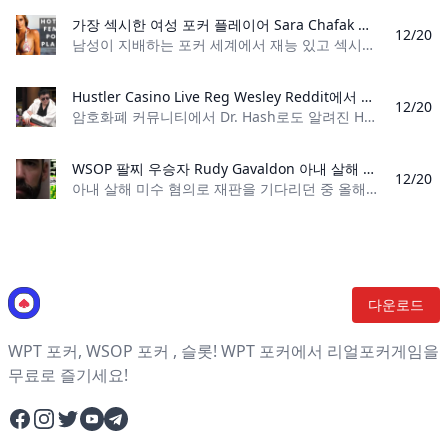
가장 섹시한 여성 포커 플레이어 Sara Chafak Maria Ho Vivian Saliba Liv Boeree Oahn Bui Jennifer Tilly 및 Andrijana Gligoric을 포함한 2024년 가장 인기 있는 여성 포커 플레이어
12/20
남성이 지배하는 포커 세계에서 재능 있고 섹시한 여성 그룹이 등장하여 놀라운 외모로 전 세계 팬들을 사로잡았습니다. 가장 핫한 여성 포커 플레이어를 소개합니다. 가장
Hustler Casino Live Reg Wesley Reddit에서 암호화폐 사기꾼이라는 주장에 직면 암호화폐 커뮤니티에서 Dr. Hash로도 알려진 Hustler Casino Live의 단골 Wesley는 Reddit에서 사기꾼이라는 엄청난 비난을 받고 있습니다.
12/20
암호화폐 커뮤니티에서 Dr. Hash로도 알려진 Hustler Casino Live의 단골 Wesley는 Reddit에서 사기꾼이라는 상당한 비난을 받고 있습니다. 익명의 고소인은
WSOP 팔찌 우승자 Rudy Gavaldon 아내 살해 시도로 재판을 기다리고 있다. 아내 살해 미수 혐의로 재판을 기다리고 있는 WSOP 팔찌 우승자 Rudy Gavaldon이 약물 검사에 실패한 후 감옥에 소환되었습니다.
12/20
아내 살해 미수 혐의로 재판을 기다리던 중 올해 WSOP 온라인 팔찌를 획득한 Rudy Gavaldon은 약물 검사에 실패한 후 감옥에 소환되었습니다. 36세의 Gavaldo
다운로드
WPT 포커, WSOP 포커 , 슬롯! WPT 포커에서 리얼포커게임을
무료로 즐기세요!
Facebook
Instagram
Twitter
YouTube
Telegram