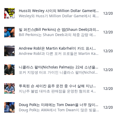
Huss와 Wesley 사이의 Million Dollar Game에서 불화로 인한 폭력 위협 Wesley와 Huss가 Million Dollar Game에서 폭력 위협을 교환한 후 Hustler Casino Live에서 새로운 격렬한 포커 불화가 나타났습니다.
12/20
Wesley와 Huss가 Million Dollar Game에서 폭력 위협을 교환한 후 Hustler Casino Live에서 새로운 격렬한 포커 불화가 나타났습니다. 무슨 일이야?!? @Crypto
빌 퍼킨스(Bill Perkins) 숀 뎁(Shaun Deeb)과의 체지방 감량 베팅을 80만 달러에 인수 Bill Perkins는 Shaun Deeb과 초기에 걸었던 $1000000의 체중 감량 확률을 꺾고 $800000의 상금을 받았습니다.
12/20
Bill Perkins는 Shaun Deeb과의 체중 감량 예상 베팅인 $1,000,000를 조기에 사들였습니다. 그는 아마도 잃을 가능성이 높았기 때문에 $800,00
Andrew Robl은 Martin Kabrhel이 카드 표시를 한다고 비난합니다. Andrew Robl은 Martin Kabrhel이 카드 표시를 한다고 비난했습니다. Kabrhel은 $2279038의 상금으로 $250000 Super High Roller에서 3위를 차지했습니다.
12/20
Andrew Robl과 다른 포커 프로들은 Martin Kabrhel이 카드 표시를 한다고 비난했습니다. Kabrhel은 2023 WSOP $2,279,038의 $250,000 Super High Roller에서
니콜라스 팔마(Nicholas Palma)는 22세 소년을 때렸다고 자랑한 후 싸움에 돌입합니다. 포커 지망생 터프 가이인 니콜라스 팔마(Nicholas Palma)가 애틀랜틱시티 카지노에서 몸싸움을 벌이다 겁을 먹고 있는 모습이 촬영되었습니다.
12/20
포커 지망생 터프 가이인 니콜라스 팔마(Nicholas Palma)가 애틀랜틱시티 카지노에서 포커 경기를 마치고 겁을 먹고 있는 모습이 촬영되었습니다. Shaun D
투옥된 숀 셰이칸 음주 운전 중 수녀 살해 지난주 대마초 혐의로 4년 형을 선고받은 포커 프로 숀 셰이칸(Shawn Sheikhan)은 1999년 음주 운전을 하다가 수녀를 살해했다.
12/20
지난주 불법 대마초 판매점을 운영한 혐의로 4년형을 선고받은 포커 프로 숀 셰이칸(Shawn Sheikhan)이 1999년 음주 운전을 하다가 수녀를 살해했다
Doug Polk는 미래에는 Tom Dwan을 너무 많이 볼 수 없을 수도 있고 빚진 사람이 너무 많을 수도 있습니다라고 말합니다. Doug Polk는 Tom Dwan이 많은 빚을 지고 있으며 앞으로도 이전만큼 라이브 포커 현장에서 볼 수 없을 것이라고 밝혔습니다.
12/20
Doug Polk는 AMA에서 Tom Dwan이 많은 빚을 지고 있으며 앞으로도 이전만큼 라이브 포커 현장에서 볼 수 없을 것이라고 밝혔습니다. Doug Polk는 모든 사람에게 질