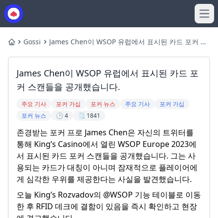
Ope
Gossips
James Chen이 WSOP 유럽에서 표시된 카드 포커 스
Home
캔들을 공개했습니다.
James Chen이 WSOP 유럽에서 표시된 카드 포
커 스캔들을 공개했습니다.
주요 기사
포커 가십
포커 뉴스
주요 기사
포커 가십
포커 뉴스
🕒 4
🗒️ 1841
존경받는 포커 프로 James Chen은 자신의 트위터를
통해 King’s Casino에서 열린 WSOP Europe 2023에
서 표시된 카드 포커 스캔들을 공개했습니다. 그는 사
용되는 카드가 대칭이 아니며 잠재적으로 플레이어에
게 심각한 우위를 제공한다는 사실을 발견했습니다.
오늘 King’s Rozvadov의 @WSOP 기능 테이블로 이동
한 후 RFID 데크에 결함이 있음을 즉시 확인하고 현장