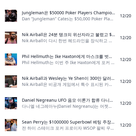
Jungleman은 $50000 Poker Players Championship에서 터미네이터로 등장합니다. Dan Jungleman Cates는 $50000 Poker Players Championship에서 터미네이터 복장을 하고 3년 연속 우승을 노리고 있습니다.
12/20
Dan “Jungleman” Cates는 $50,000 Poker Players Championship에 터미네이터 복장을 하고 나타나 3년 연속 우승을 노리고 있습니다. 미국인의 WSOP 팔찌는 모두 이 두 번의 승리에서
Nik Airball은 24분 탱크의 위선자라고 불렸고 $232000 팟에서 Doug Polk를 파괴했습니다! Nik Airball이 다시 한번 헤드라인을 장식하고 있습니다. 이번에는 엄청난 24분짜리 탱크였고 나중에는 $232000 팟에서 Doug Polk를 파괴했습니다.
12/20
Nik Airball이 다시 한번 헤드라인을 장식하고 있습니다. 이번에는 엄청난 24분짜리 탱크였고 나중에는 $232,000 팟에서 Doug Polk를 파괴했습니다. Nik Airba
Phil Hellmuth는 Ike Haxton에게 마스크를 벗으라고 말합니다. Phil Hellmuth는 이번 주 Ike Haxton에게 포커 토너먼트를 공정하게 유지하기 위해 얼굴 마스크를 벗으라고 말했으며 그를 잠재적인 텔 박스로 묘사했습니다.
12/20
Phil Hellmuth는 이번 주 Ike Haxton에게 포커 토너먼트를 공정하게 유지하기 위해 얼굴 마스크를 벗으라고 말했으며 그를 잠재적인 “텔 박스&
Nik Airball과 Wesley는 Ye Shen이 300만 달러의 표시된 카드 포커 부정행위를 했다고 비난했습니다. Nik Airball은 개인 게임에서 특수 표시된 카드 덱과 관련된 Ye Shen(일명 Mars)의 $3000000 포커 부정 행위 사기를 공개했습니다.
12/20
Nik Airball은 비공개 게임에서 특수 표시된 카드 덱과 관련하여 Hustler Casino Live의 Mars 또는 Twtter의 TonyMars로 알려진 Ye Shen의 엄청난 $3,000,000 포커
Daniel Negreanu UFO 음모 이론가 합류 다니엘 네그레아누(Daniel Negreanu)는 어젯밤 그의 시어머니가 촬영한 이상한 빛의 영상을 본 후 UFO 음모 이론가들에 합류했습니다.
12/20
다니엘 네그레아누(Daniel Negreanu)는 어젯밤 그의 시어머니가 촬영한 이상한 빛의 장면을 본 후 UFO 음모 이론가 대열에 합류했습니다. 이것은 농담이
Sean Perry는 $1000000 Superbowl 베팅 주장에서 Shaun Deeb을 믿을 수 없다고 말했습니다. Shaun Deeb은 Sean Perry가 Super Bowl 베팅에서 $1000000를 얻었다는 주장 때문에 그를 신뢰할 수 없다고 경고합니다.
12/20
전 하이 스테이크 포커 프로이자 WSOP 팔찌 우승자 Ralph Perry의 아들인 Sean Perry는 수백만 달러를 벌어들이는 스포츠 베터로서의 새로운 삶에 대한 주장이 업계 사람들