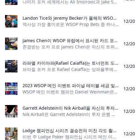
나머지 포커 세계에서는 Ali Imsirovic과 Jake Schindler를 부정 행위로 인해 계속해서 따돌림꾼으로 취급하는 반면, World Series of Poker는 두 팔을 벌려
Landon Tice와 Jeremy Becker가 올해의 WSOP 크로스북 프롭 베팅에 큰 지분을 걸었습니다. 필 플레이어 Jeremy Becker 대 GTO 마법사 Landon Tice가 25개 이상의 이벤트를 크로스북하는 역대 가장 흥미로운 WSOP Prop Bets 중 하나입니다.
12/20
역사상 가장 흥미로운 WSOP Prop Bets 중 하나에서 플레이어 Jeremy Becker는 25개 이상의 이벤트에 걸쳐 “SIM의 자식” Landon Tice 크로스북을 맡았
James Chen이 WSOP 유럽에서 표시된 카드 포커 스캔들을 공개했습니다. 존경받는 포커 프로 James Chen은 Kings Casino에서 열린 WSOP Europe 2023에서 자신의 트위터에 표시된 카드 포커 스캔들을 공개했습니다.
12/20
존경받는 포커 프로 James Chen은 자신의 트위터를 통해 King’s Casino에서 열린 WSOP Europe 2023에서 표시된 카드 포커 스캔들을 공개했습니다. 그는 사용되는 카드가 대
라파엘 카이아파(Rafael Caiaffa)는 토너먼트 도중 포커 칩을 추가했다는 이유로 LAPT 자격 정지를 당했습니다. Rafael Caiaffa는 LAPT São Paulo에서 자신의 스택에 칩을 추가하여 포커 부정행위를 했다는 사실을 인정했으며 이로 인해 실격 및 출전 정지 처분을 받았습니다.
12/20
브라질 포커 프로 Rafael Caiaffa는 상파울루에서 열린 Latin America Poker Tour(LAPT) 도중 자신의 스택에 추가 칩을 추가하여 포커 부정행위를 했다는 사실을 인정했으며, 이로 인해 브라질
2023 WSOP 메인 이벤트 파이널 테이블 세금 및 실제 상금 새로운 포커 월드 챔피언 Daniel Weinman은 $12100000의 거의 절반을 세금으로 납부했습니다. 여기에서 2023 WSOP 메인 이벤트 최종 테이블 세금을 확인하세요
12/20
WSOP 메인 이벤트 챔피언 Daniel Weinman은 세금 $12,100,000의 거의 절반을 지불해야 합니다! 여기에서 2023 WSOP 메인 이벤트 최종 테이블 세금을 확인하고 실제
Garrett Adelstein이 Nik Airball을 자신의 투자 은행가에서 해고했습니까? Nik Airball은 최근 인터뷰에서 Garrett Adelstein이 투자 은행 경력을 마감한 책임이 있다고 주장했습니다.
12/20
Nik Airball은 Garrett Adelstein이 투자 은행 경력을 마감한 책임이 있다고 주장했습니다. Hustler Casino Live 등록팀은 스트림에서 DGAF와의 짧은 인터뷰에서 비난
Lodge 챔피언십 시리즈 결승전의 미친 각도 촬영 이번 주 Lodge Poker 챔피언십 시리즈 메인 이벤트 최종 테이블은 Devon Ullman의 노골적인 앵글 샷 사고로 인해 망가졌습니다.
12/20
이번 주 Lodge Poker 챔피언십 시리즈 메인 이벤트 최종 테이블은 노골적인 각도 촬영으로 인해 망가졌습니다. Devon Ullman은 비윤리적인 행동으로 스턴트를 펼치고 추가로 5