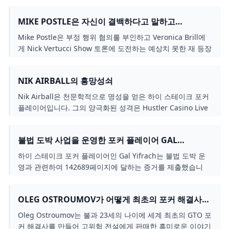
분명합니다.
MIKE POSTLE은 자신이 결백하다고 말하고
VERONICA BRILL에게 NICK VERTUCCI 쇼에서 자신
Mike Postle은 부정 행위 혐의를 부인하고 Veronica Brill에
과 토론하도록 도전합니다.
게 Nick Vertucci Show 토론에 도전하는 예상치 못한 재 등장
을했습니다.
NIK AIRBALL의 흥망성쇠
Nik Airball은 천문학적으로 명성을 얻은 하이 스테이크 포커
플레이어입니다. 그의 양극화된 성격은 Hustler Casino Live
와 완벽하게 어울립니다.
불법 도박 사업을 운영한 포커 플레이어 GAL
YIFRACH에 대한 142689 페이지의 증거
하이 스테이크 포커 플레이어인 Gal Yifrach는 불법 도박 운
영과 관련하여 142689페이지에 달하는 증거를 제출했습니
다.
OLEG OSTROUMOV가 어떻게 최초의 포커 해결사를
만들고 23세에 50만 달러를 벌었는지 밝혔습니다.
Oleg Ostroumov는 불과 23세의 나이에 세계 최초의 GTO 포
커 해결사를 만들어 고위험 전설에게 판매한 흥미로운 이야기