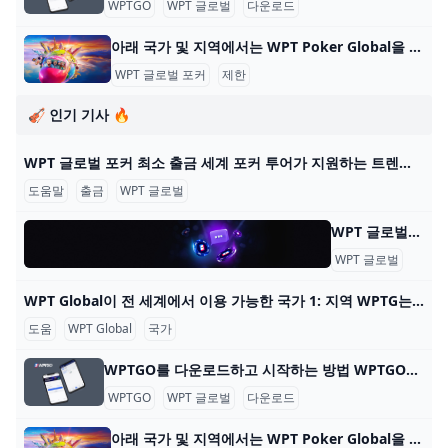
WPTGO
WPT 글로벌
다운로드
아래 국가 및 지역에서는 WPT Poker Global을 다운로드하고 플레이할 수 없습니다. WPT Global Poker는 100개 이상의 국가에서 플레이어가 접속할 수 있지만 현지 규정에 따른 특정 제한 사항이 있습니다. 아래 국가 및 지역에서 WPT Poker Global을 다운
WPT 글로벌 포커
제한
🎻 인기 기사 🔥
WPT 글로벌 포커 최소 출금 세계 포커 투어가 지원하는 트렌디한 포커 플랫폼 WPT 글로벌의 혜택을 알아보세요. 원활한 게임 플레이를 위한 간편한 입출금 프로세스에 대해 배워보세요. 2022년에
도움말
출금
WPT 글로벌
WPT 글로벌 - 자주 묻는 질문: 온라인 포커 WPT 글로벌 - 자주 묻는 질문: 온라인 포커 내 계정 어떻게 게임을 시작하나요? WPT 글로벌에서 게임을 하려면, 기기에 앱을 다운로드하고 설치하세요. 이 단계를 완료한 후
WPT 글로벌
자주 
WPT Global이 전 세계에서 이용 가능한 국가 1: 지역 WPTG는 다음 지역을 지원합니다: 대한민국 🇰🇷 일본 🇯🇵 베트남 🇻🇳 멕시코 🇲🇽 말레이시아 🇲🇾 인도네시아 🇮🇩 WPTG는 이러한 지역에 오프라인 부서
도움
WPT Global
국가
WPTGO를 다운로드하고 시작하는 방법 WPTGO를 다운로드하고 온라인 포커를 시작하는 방법 World Poker Tour와 관련된 온라인 포커 플랫폼인 WPTGO를 시작하는 것은 간단하고 빠릅니다. 다음의 간단한
WPTGO
WPT 글로벌
다운로드
아래 국가 및 지역에서는 WPT Poker Global을 다운로드하고 플레이할 수 없습니다. WPT Global Poker는 100개 이상의 국가에서 플레이어가 접속할 수 있지만 현지 규정에 따른 특정 제한 사항이 있습니다. 아래 국가 및 지역에서 WPT Poker Global을 다운