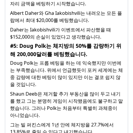
자리 금액을 베팅하기 시작했습니다.
Albert Daher와 Gha Iakobishvili는 내려오는 모든 플
랍에서 최대 $20,000를 베팅했습니다.
Daher는 Iakobishvili가 이벤트에서 파산했을 때
$152,000의 손실이 있었다고 생각했습니다.
#5: Doug Polk는 체지방의 50%를 감량하기 위
해 200,000달러를 베팅했습니다.
Doug Polk는 프롭 베팅을 하는 데 익숙했지만 이번에
는 부족했습니다. 위에서 언급했듯이 포커 세계에는 체
중 감량에 대한 베팅이 많이 있지만 이는 결코 쉽지 않
을 것입니다.
Shaun Deeb은 제거할 추가 부동산을 많이 두고 내기
를 했고 그는 분명히 게임이 시작됐음에도 불구하고 말
했습니다. 그러나 Polk는 처음부터 특별히 과체중이
아니었습니다.
그는 빌 퍼킨스에게 1년 안에 체지방을 27.7%에서
13.85%로 줄일 수 있다고 내기했습니다.