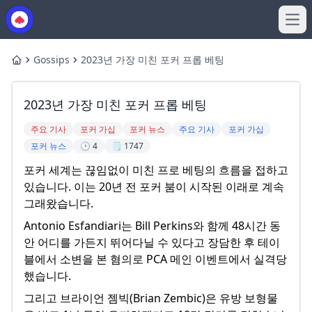
Ope
Gossips
2023년 가장 미친 포커 프롭 베팅
Home
2023년 가장 미친 포커 프롭 베팅
주요 기사
포커 가십
포커 뉴스
주요 기사
포커 가십
포커 뉴스
🕒 4
🗒️ 1747
포커 세계는 끊임없이 미친 프로 베팅의 흐름을 접하고
있습니다. 이는 20년 전 포커 붐이 시작된 이래로 계속
그래왔습니다.
Antonio Esfandiari는 Bill Perkins와 함께 48시간 동
안 어디를 가든지 뛰어다닐 수 있다고 장담한 후 테이
블에서 소변을 본 혐의로 PCA 메인 이벤트에서 실격당
했습니다.
그리고 브라이언 젬빅(Brian Zembic)은 유방 보형물