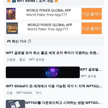
🔥 📺 WPT Korea | 포커 게임 🔥
WORLD POKER GLOBAL APP
지금 플레이
World Poker Free App777
WORLD POKER GLOBAL APP
지금 플레이
World Poker Free App777
🎮 최신 기사 🎵
WPT 글로벌 포커 최소 출금 세계 포커 투어가 지원하는 트렌디한 포커 플랫폼 WPT 글로벌의 혜택을 알아보세요. 원활한 게임 플레이를 위한 간편한 입출금 프로세스에 대해 배워보세요. 2022년에
도움말
출금
WPT 글로벌
WPT 글로벌 - 자주 묻는 질문: 온라인 포커 WPT 글로벌 - 자주 묻는 질문: 온라인 포커 내 계정 어떻게 게임을 시작하나요? WPT 글로벌에서 게임을 하려면, 기기에 앱을 다운로드하고 설치하세요. 이 단계를 완료한 후
WPT 글로벌
자주 
WPT Global이 전 세계에서 이용 가능한 국가 1: 지역 WPTG는 다음 지역을 지원합니다: 대한민국 🇰🇷 일본 🇯🇵 베트남 🇻🇳 멕시코 🇲🇽 말레이시아 🇲🇾 인도네시아 🇮🇩 WPTG는 이러한 지역에 오프라인 부서
도움
WPT Global
국가
WPTGO를 다운로드하고 시작하는 방법 WPTGO를 다운로드하고 온라인 포커를 시작하는 방법 World Poker Tour와 관련된 온라인 포커 플랫폼인 WPTGO를 시작하는 것은 간단하고 빠릅니다. 다음의 간단한