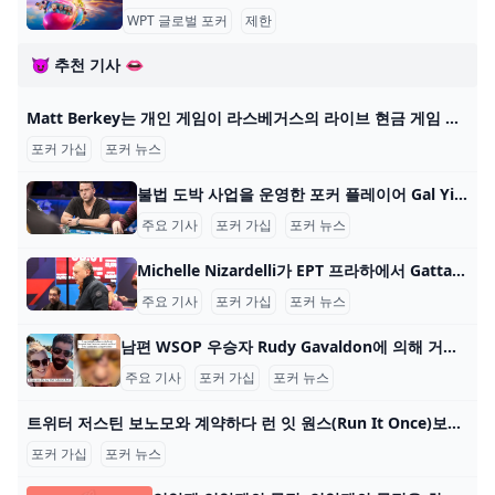
WPT 글로벌 포커
제한
😈 추천 기사 👄
Matt Berkey는 개인 게임이 라스베거스의 라이브 현금 게임 현장을 망치고 있다고 말했습니다. Matt Berkey는 젊은 프로 포커 플레이어인 Lewis Spencer에게 라스베거스에서 좋은 고액 현금 게임에 참여할 능력이 부족하다는 점을 잔인할 정도로 솔직하게 말했
포커 가십
포커 뉴스
불법 도박 사업을 운영한 포커 플레이어 Gal Yifrach에 대한 142689 페이지의 증거 하이 스테이크 포커 플레이어 Gal Yifrach는 불법 도박 운영 혐의와 관련하여 눈길을 끄는 142,689 페이지의 증거를 제시했습니다. Gal Yifrach는 불법 도박 사업을
주요 기사
포커 가십
포커 뉴스
Michelle Nizardelli가 EPT 프라하에서 Gattas Kortas에게 박치기를 했습니다! EPT 프라하 메인 이벤트는 어젯밤 두 명의 선수가 펠트 안팎에서 충돌하면서 폭력 사태가 발생했습니다. 퍼프 탑 페어로 Gattas Kortas의 희망이 끝났고 박치기로 Michelle Niz
주요 기사
포커 가십
포커 뉴스
남편 WSOP 우승자 Rudy Gavaldon에 의해 거의 살해당할 뻔한 Lara Gavaldon의 공포 이야기 이것은 전 남편 WSOP 팔찌 우승자 Rudy Gavaldon의 공격을 받아 눈을 잃고 거의 죽을 뻔한 Lara Gavaldon의 극적인 이야기입니다. Instagram에서 이 게
주요 기사
포커 가십
포커 뉴스
트위터 저스틴 보노모와 계약하다 런 잇 원스(Run It Once)보다 멜트다운(Meltdown)에 돌입하다 Phil Galfond는 Justin Bonomo를 자신의 Run It Once 포커 코칭 플랫폼에 등록했다는 이유로 쏟아지는 비난에 대응했습니다. Bonomo는 올해 그의 정치적 발언으
포커 가십
포커 뉴스