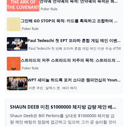
언약궤 언약궤의 목적: 언약궤의 목적은 최종 득점 라운드 후 가장 많은 점수를 얻은 플레이어가 되는 것입니다. 플레이어 수: 2~5명 재료: 토지 타일 72개, 선지자 5개,
Poker Rule
그만해 GO STOP의 목적: 카드를 획득하고 조합하여 점수를 획득하세요. 플레이어 수: 2-3명 카드 수: 48장 또는 50장의 한국 꽃 카드 덱 재료: 포커 칩 게임 유형: 낚
Poker Rule
Paul Tedeschi 첫 EPT 프라하 혼합 게임 메인 이벤트 우승 목차 Paul Tedeschi가 European Poker Tour(EPT) 프라하에서 열린 첫 번째 혼합 게임 메인 이벤트에서 우승했습니다. EPT 일정의 일부로 개최된 최초의 10게임 챔피언십에서 Tede
Paul Tedeschi 첫 번째 프라하 혼합 게임 메인 이븐 우승 47587.ht
스트라드의 저주 스트라드의 저주의 목적: 스트라드의 저주의 목적은 스트라드를 물리치고 바로비아 땅을 악으로부터 제거하는 것입니다. 플레이어 수: 던전 마스터 1명, 플레이어 3
Poker Rule
WPT 세미놀 하드록 포커 쇼다운 챔피언십의 Young Guns 헤드라인 파이널 6 몇몇 젊고 저명한 포커 플레이어들이 World Poker Tour(WPT) Seminole Hard Rock Poker Showdown Championship 3일차 마지막 16강에 진출했으며, 이 젊은 스타들은 4일차 이후에도 여전히 살아있습니다. 그들은 한 달 전
아론 쿠핀
알렉스 퀸
배리 해처
SHAUN DEEB 미친 $1000000 체지방 감량 제안 베팅
에서 승리할 예정
Shaun Deeb은 Bill Perkins를 상대로 $1000000 체지방 감
량 제안 베팅의 정점에 접근하고 있으며 그가 곧 승리할 것이