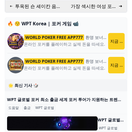
투옥된 숀 셰이칸 음주
가장 섹시한 여성 포커
운전 중 수녀 살해
플레이어
🔥 😚 WPT Korea | 포커 게임 📹
WORLD POKER FREE APP777
환영 보너스
World Poker
지금 플레이
온라인 포커를 플레이하고 실제 돈을 따세요.
WORLD POKER FREE APP777
환영 보너스
World Poker
지금 플레이
온라인 포커를 플레이하고 실제 돈을 따세요.
🌟 최신 기사 🎲
WPT 글로벌 포커 최소 출금 세계 포커 투어가 지원하는 트렌디한 포커 플랫폼 WPT 글로벌의 혜택을 알아보세요. 원활한 게임 플레이를 위한 간편한 입출금 프로세스에 대해 배워보세요. 2022년에
도움말
출금
WPT 글로벌
WPT 글로벌 - 자주 묻는 질문: 온라인 포커 WPT 글로벌 - 자주 묻는 질문: 온라인 포커 내 계정 어떻게 게임을 시작하나요? WPT 글로벌에서 게임을 하려면, 기기에 앱을 다운로드하고 설치하세요. 이 단계를 완료한 후
WPT 글로벌
자주 