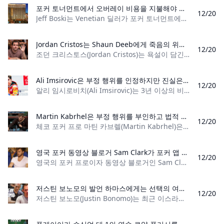
포커 토너먼트에서 오버레이 비용을 지불해야 하는 베네치아 딜러 Jeff Boski는 보장된 상금 풀이 충족되지 않을 경우 Venetian 딜러가 포커 토너먼트의 오버레이 비용을 지불해야 한다고 밝혔습니다.
12/20
Jeff Boski는 Venetian 딜러가 포커 토너먼트에서 오버레이 비용을 지불해야 한다고 밝혔습니다. 토너먼트가 보장을 충족하지 못하면 결국 탈락하게 되는 것은 딜러입니다.
Jordan Cristos는 Shaun Deeb에게 죽음의 위협을 DM으로 보냅니다. 조던 크리스토스(Jordan Cristos)는 욕설이 담긴 인신공격을 통해 Shaun Deeb을 바다 밑바닥으로 보내겠다고 위협함으로써 선을 넘었습니다.
12/20
조던 크리스토스(Jordan Cristos)는 욕설이 담긴 인신공격을 통해 Shaun Deeb을 “바다 밑바닥으로” 보내겠다고 위협함
Ali Imsirovic은 부정 행위를 인정하지만 진실은 절반만 말합니다. 알리 임시로비치(Ali Imsirovic)는 3년 간의 비난 끝에 마침내 부정행위를 인정했습니다. 그러나 그는 여전히 모호한 진술을 통해 진실의 절반만을 말하고 있습니다.
12/20
알리 임시로비치(Ali Imsirovic)는 3년 이상의 비난 끝에 마침내 부정행위를 인정했습니다. 그러나 그는 여전히 포커계 전체에 혼란과 불신을 불러일으
Martin Kabrhel은 부정 행위를 부인하고 법적 조치로 Andrew Robl을 위협합니다. 체코 포커 프로 마틴 카브렐(Martin Kabrhel)은 카드 마킹과 부정행위를 부인했으며 고발자인 앤드류 로블(Andrew Robl)에 대해 법적 조치를 취할 것이라고 발표했습니다.
12/20
체코 포커 프로 마틴 카브렐(Martin Kabrhel)은 카드 마킹과 부정행위를 부인했으며 고발자인 앤드류 로블(Andrew Robl)에 대해 법적 조치
영국 포커 동영상 블로거 Sam Clark가 포커 앱 클럽 소유자에게 사기를 쳤다고 합니다(업데이트!) 영국의 포커 프로이자 동영상 블로거인 Sam Clark은 자신이 관리하는 포커 앱에서 자금을 사기한 혐의로 영국을 탈출했습니다.br
12/20
영국의 포커 프로이자 동영상 블로거인 Sam Clark은 자신이 관리하는 포커 앱에서 자금을 사기한 혐의로 영국을 떠났습니다. Geordie는 마이애미로 도피하기
저스틴 보노모의 발언 하마스에게는 선택의 여지가 없었다 저스틴 보노모(Justin Bonomo)는 이스라엘에 대한 하마스의 공격이 그들이 취할 수 있는 유일한 조치였다고 말하여 엄청난 항의를 불러일으켰고 큰 비난을 받았습니다.
12/20
저스틴 보노모(Justin Bonomo)는 최근 이스라엘에 대한 하마스의 공격이 그들이 취할 수 있는 유일한 조치였다고 말한 것에 대해 더그 포크(Doug Po