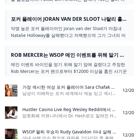
상의 손실을 입었습니다.
포커 플레이어 JORAN VAN DER SLOOT 나탈리 홀로
웨이 살해 자백
악명 높은 포커 플레이어인 Joran van der Sloot가 마침내
Natalie Holloway를 살해했다고 자백했으며 그가 그녀의 머
리를 돌로 박살냈다고 주장했습니다.
ROB MERCER는 WSOP 메인 이벤트를 위해 말기 암
을 위조했습니다.
메인 이벤트 바이인을 얻기 위해 말기 암에 걸렸다고 주장한
Rob Mercer는 포커 팬으로부터 $12000 이상을 훔친 사기꾼
으로 밝혀졌습니다.
가장 섹시한 여성 포커 플레이어 Sara Chafak Maria Ho Vivian Saliba Liv Boeree Oahn Bui Jennifer Tilly 및 Andrijana Gligoric을 포함한 2024년 가장 인기 있는 여성 포커 플레이어
12/20
남성이 지배하는 포커 세계에서 재능 있고 섹시한 여성 그룹이 등장하여 놀라운 외모로 전 세계 팬들을 사로잡았습니다. 가장 핫한 여성 포커 플레이어를 소개합니다. 가장
Hustler Casino Live Reg Wesley Reddit에서 암호화폐 사기꾼이라는 주장에 직면 암호화폐 커뮤니티에서 Dr. Hash로도 알려진 Hustler Casino Live의 단골 Wesley는 Reddit에서 사기꾼이라는 엄청난 비난을 받고 있습니다.
12/20
암호화폐 커뮤니티에서 Dr. Hash로도 알려진 Hustler Casino Live의 단골 Wesley는 Reddit에서 사기꾼이라는 상당한 비난을 받고 있습니다. 익명의 고소인은
WSOP 팔찌 우승자 Rudy Gavaldon 아내 살해 시도로 재판을 기다리고 있다. 아내 살해 미수 혐의로 재판을 기다리고 있는 WSOP 팔찌 우승자 Rudy Gavaldon이 약물 검사에 실패한 후 감옥에 소환되었습니다.
12/20
아내 살해 미수 혐의로 재판을 기다리던 중 올해 WSOP 온라인 팔찌를 획득한 Rudy Gavaldon은 약물 검사에 실패한 후 감옥에 소환되었습니다. 36세의 Gavaldo