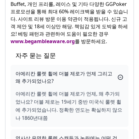
Buffet, 개인 프리롤, 레이스 및 기타 다양한 GGPoker
프로모션을 통해 최대 60% 레이크백을 받을 수 있습니
다. 사이트 리뷰 방문 이용 약관이 적용됩니다. 신규 고
객 제안 및 18세 이상만 해당. 책임감 있게 도박을 하세
요! 베팅 패턴과 관련하여 도움이 필요한 경우
www.begambleaware.org
를 방문하세요.
자주 묻는 질문
아메리칸 룰렛 휠에 더블 제로가 언제 그리고
왜 추가되었나요?
아메리칸 룰렛 휠에 더블 제로가 언제, 왜 추가되
었나요? 더블 제로는 19세기 중반 미국식 룰렛 휠
에 추가되었습니다. 정확한 연도는 확실하지 않으
나 1860년대쯤
역사상 유명한 룰렛 스캔들과 논란에는 어떤 것