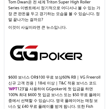
Tom Dwan은 전 세계 Triton Super High Roller
Series 이벤트에서 정기적으로 어디서나 볼 수 있는 가
장 큰 판돈을 두고 경기하는 모습을 볼 수 있습니다. 정
말 끝나가는 걸까요?
이것이 사실이라면 큰 뉴스입니다.
$600 보너스 OR$100 무료 보상60% RB | VG Freeroll
신규 고객 전용 | 18세 이상 | T&C 적용 보너스 코드
‘
WPT
123’을 사용하여 GGpoker에 첫 입금을 하면
100% 최대 $600 첫 입금 보너스 또는 $50 무료 플레이
중에서 선택할 수 있습니다. 영국 플레이어는 매칭 보
너스 및 £40 무료 플레이를 받게 됩니다. 또한 Fish