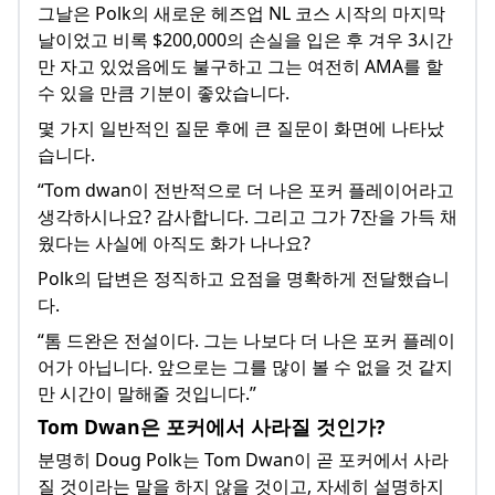
그날은 Polk의 새로운 헤즈업 NL 코스 시작의 마지막
날이었고 비록 $200,000의 손실을 입은 후 겨우 3시간
만 자고 있었음에도 불구하고 그는 여전히 AMA를 할
수 있을 만큼 기분이 좋았습니다.
몇 가지 일반적인 질문 후에 큰 질문이 화면에 나타났
습니다.
“Tom dwan이 전반적으로 더 나은 포커 플레이어라고
생각하시나요? 감사합니다. 그리고 그가 7잔을 가득 채
웠다는 사실에 아직도 화가 나나요?
Polk의 답변은 정직하고 요점을 명확하게 전달했습니
다.
“톰 드완은 전설이다. 그는 나보다 더 나은 포커 플레이
어가 아닙니다. 앞으로는 그를 많이 볼 수 없을 것 같지
만 시간이 말해줄 것입니다.”
Tom Dwan은 포커에서 사라질 것인가?
분명히 Doug Polk는 Tom Dwan이 곧 포커에서 사라
질 것이라는 말을 하지 않을 것이고, 자세히 설명하지