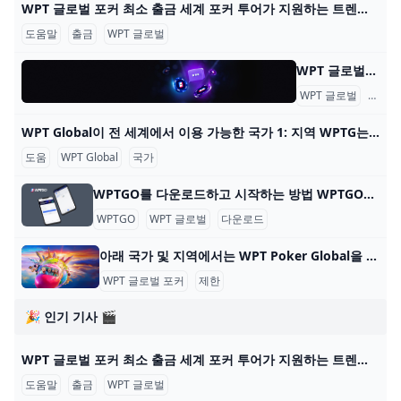
WPT 글로벌 포커 최소 출금 세계 포커 투어가 지원하는 트렌디한 포커 플랫폼 WPT 글로벌의 혜택을 알아보세요. 원활한 게임 플레이를 위한 간편한 입출금 프로세스에 대해 배워보세요. 2022년에
도움말
출금
WPT 글로벌
WPT 글로벌 - 자주 묻는 질문: 온라인 포커 WPT 글로벌 - 자주 묻는 질문: 온라인 포커 내 계정 어떻게 게임을 시작하나요? WPT 글로벌에서 게임을 하려면, 기기에 앱을 다운로드하고 설치하세요. 이 단계를 완료한 후
WPT 글로벌
자주 
WPT Global이 전 세계에서 이용 가능한 국가 1: 지역 WPTG는 다음 지역을 지원합니다: 대한민국 🇰🇷 일본 🇯🇵 베트남 🇻🇳 멕시코 🇲🇽 말레이시아 🇲🇾 인도네시아 🇮🇩 WPTG는 이러한 지역에 오프라인 부서
도움
WPT Global
국가
WPTGO를 다운로드하고 시작하는 방법 WPTGO를 다운로드하고 온라인 포커를 시작하는 방법 World Poker Tour와 관련된 온라인 포커 플랫폼인 WPTGO를 시작하는 것은 간단하고 빠릅니다. 다음의 간단한
WPTGO
WPT 글로벌
다운로드
아래 국가 및 지역에서는 WPT Poker Global을 다운로드하고 플레이할 수 없습니다. WPT Global Poker는 100개 이상의 국가에서 플레이어가 접속할 수 있지만 현지 규정에 따른 특정 제한 사항이 있습니다. 아래 국가 및 지역에서 WPT Poker Global을 다운
WPT 글로벌 포커
제한
🎉 인기 기사 🎬
WPT 글로벌 포커 최소 출금 세계 포커 투어가 지원하는 트렌디한 포커 플랫폼 WPT 글로벌의 혜택을 알아보세요. 원활한 게임 플레이를 위한 간편한 입출금 프로세스에 대해 배워보세요. 2022년에
도움말
출금
WPT 글로벌