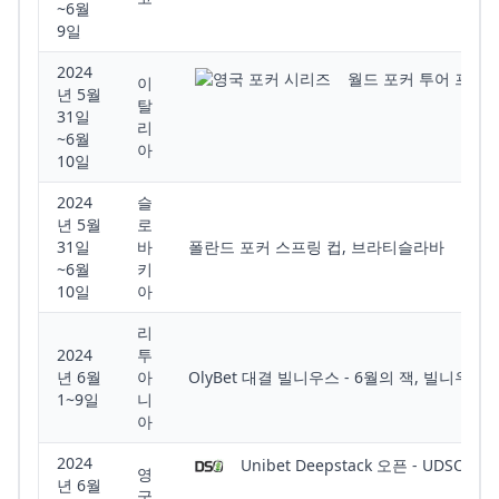
~6월
9일
2024
월드 포커 투어 프라임
이
년 5월
탈
31일
리
~6월
아
10일
2024
슬
년 5월
로
31일
바
폴란드 포커 스프링 컵, 브라티슬라바
~6월
키
10일
아
리
2024
투
년 6월
아
OlyBet 대결 빌니우스 - 6월의 잭, 빌니우스
1~9일
니
아
2024
Unibet Deepstack 오픈 - UDSO UK
영
년 6월
국