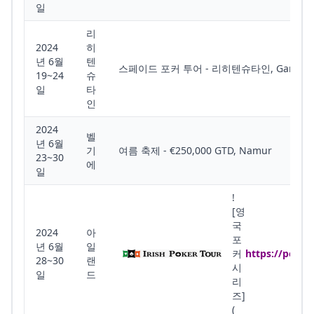
일
리
2024
히
년 6월
텐
스페이드 포커 투어 - 리히텐슈타인, Gamprin
19~24
슈
일
타
인
2024
벨
년 6월
기
여름 축제 - €250,000 GTD, Namur
23~30
에
일
!
[영
국
2024
아
포
년 6월
일
커
https://poke
28~30
랜
시
일
드
리
즈]
(