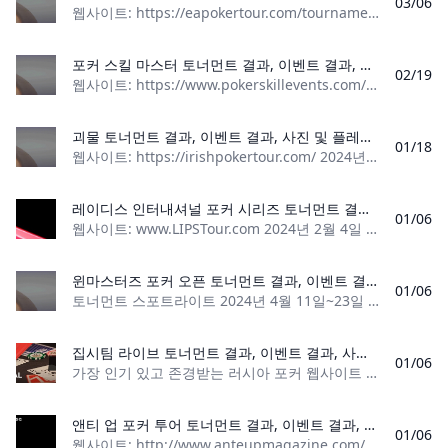
03/06
웹사이트: https://eapokertour.com/tournaments/mpp 2024년 5월 7~12일 키프로스 EA 포커 투어 - EAPT 그랜드 파이널/지중해 포커 파티(MPP), 키레니아(29) 토너먼트 스포트라이트 202
포커 스킬 마스터 토너먼트 결과, 이벤트 결과, 사진 및 플레이어 프로필이 포함된 포커 데이터베이스
02/19
웹사이트: https://www.pokerskillevents.com/ 2024년 3월 20~25일 슬로베니아 스킬 포커 마스터 500k GTD, 노바 고리차(5) 2024년 7월 3~8일 슬로바키아 스킬 포커 마스터 500k GTD, 브라티슬
괴물 토너먼트 결과, 이벤트 결과, 사진 및 플레이어 프로필이 포함된 포커 데이터베이스
01/18
웹사이트: https://irishpokertour.com/ 2024년 5월 2~5일 아일랜드 아일랜드 포커 투어 - 더 몬스터, 더블린 (26) 토너먼트 스포트라이트 2024년 4월 11일~23일 리히텐슈타인 늑
레이디스 인터내셔널 포커 시리즈 토너먼트 결과, 이벤트 결과, 사진 및 플레이어 프로필이 포함된 포커 데이터베이스
01/06
웹사이트: www.LIPSTour.com 2024년 2월 4일 미국 레이디스 인터내셔널 포커 시리즈 - LIPS 하트 퀸, Nashua (1) 2024년 3월 9일 미국 레이디스 인터내셔널 포커 시리즈 - LIPS 휴스턴,
윈마스터즈 포커 오픈 토너먼트 결과, 이벤트 결과, 사진 및 플레이어 프로필이 포함된 포커 데이터베이스
01/06
토너먼트 스포트라이트 2024년 4월 11일~23일 리히텐슈타인 늑대 백만장자, Gamprin-Bendern 2024년 4월 12~21일 베트남 하노이 시리즈 포커 - HSOP 챔피언십, 하
집시팀 라이브 토너먼트 결과, 이벤트 결과, 사진 및 플레이어 프로필이 포함된 포커 데이터베이스
01/06
가장 인기 있고 존경받는 러시아 포커 웹사이트 팀의 토너먼트 시리즈입니다. 첫 번째 단계는 2015년에 진행되었습니다. 우리는 플레이어의 요구를 누구보다도 잘 이
앤티 업 포커 투어 토너먼트 결과, 이벤트 결과, 사진 및 플레이어 프로필이 포함된 포커 데이터베이스
01/06
웹사이트: http://www.anteupmagazine.com/where-to-play/tour/ 앤티 업 포커 투어 역대 상금 목록 1위 멕시코 후스토 아발로스 $ 186,326 2위 미국 그렉 핀콤 $ 137,142 3위 미국 윌슨 톨론 $ 123,765 4번째 미국 이마드 알라함 $ 123,610 5위 미국