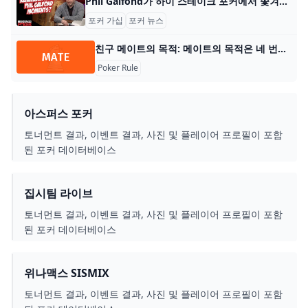
Phil Galfond가 하이 스테이크 포커에서 쫓겨난 방법 Phil Galfond는 가장 존경받는 포커 플레이어 중 한 명입니다. 전설적인 포커 TV 쇼인 High Stakes Poker에서 그가 어떻게 쫓겨났는지 여기에서 알아보세요. 거의 모든
포커 가십
포커 뉴스
친구 메이트의 목적: 메이트의 목적은 네 번째 게임이 끝난 후 가장 높은 점수를 얻는 것입니다. 플레이어 수: 2명 재료: 52장의 카드로 구성된 수정된 덱, 점수를 유지하는
Poker Rule
아스퍼스 포커
토너먼트 결과, 이벤트 결과, 사진 및 플레이어 프로필이 포함
된 포커 데이터베이스
집시팀 라이브
토너먼트 결과, 이벤트 결과, 사진 및 플레이어 프로필이 포함
된 포커 데이터베이스
위나맥스 SISMIX
토너먼트 결과, 이벤트 결과, 사진 및 플레이어 프로필이 포함