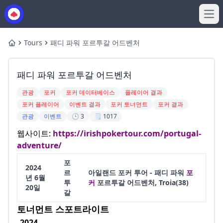
Ope
Tours
패디 파워 포르투갈 어드벤처
Home
패디 파워 포르투갈 어드벤처
관광
포커
포커 데이터베이스
플레이어 결과
포커 플레이어
이벤트 결과
포커 토너먼트
포커 결과
관광
이벤트
🕒 3
🗒️ 1017
웹사이트:
https://irishpokertour.com/portugal-
adventure/
포
2024
르
아일랜드 포커 투어 - 패디 파워
포
년 6월
투
커
포르투갈 어드벤처, Troia(38)
20일
갈
토너먼트 스포트라이트
2024