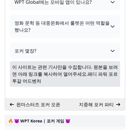
WPT Global에는 모바일 앱이 있나요?
영화 문학 등 대중문화에서 룰렛은 어떤 역할을
했나요?
포커 몇장?
이 사이트는 관련 기사만을 수집합니다. 원본을 보려
면 아래 링크를 복사하여 열어주세요.
패디 파워 포르
투갈 어드벤처
윈마스터즈 포커 오픈
지중해 포커 파티
🔥 😈 WPT Korea | 포커 게임 😈