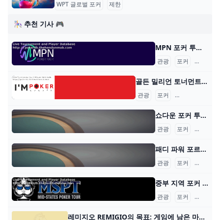
WPT 글로벌 포커
제한
🎠 추천 기사 🎮
MPN 포커 투어 웹사이트: http://www.mpnpokertour.com/ MPN 포커 투어 역대 상금 목록 1위 핀란드 케이모 스오미넨 $ 70,109 2위 조지아 레반 쿠르치제 $ 65,221 3위 에스토니아 우쿠 발너 $ 62,411 4번째 독일 야니스 브라우어 $
관광
포커
포커 데
골든 밀리언 토너먼트 스포트라이트 2024년 5월 28일~7월 17일 미국 제55회 World Series of Poker - WSOP 2024, 라스베가스 2024년 5월 30일 - 6월 9일 영국 그로스브너 영국 포커
관광
포커
포커 데이터베이
쇼다운 포커 투어 웹사이트: http://www.showdownpokertour.net/ 토너먼트 스포트라이트 2024년 5월 28일~7월 17일 미국 제55회 월드 시리즈 오브 포커 - WSOP 2024, 라스베거스 2024년 5월 30일 - 6월 9일
관광
포커
포커 데
패디 파워 포르투갈 어드벤처 웹사이트: https://irishpokertour.com/portugal-adventure/ 2024년 6월 20일 포르투갈 아일랜드 포커 투어 - 패디 파워 포커 포르투갈 어드벤처, Troia(38) 토너먼트 스포트라이트 2024년 4월 5~15일 슬로바
관광
포커
포커 데
중부 지역 포커 투어 웹사이트: http://www.msptpoker.com 2024년 1월 11~14일 미국 중부 지역 포커 투어 - MSPT 쇼다운 시리즈 시쿠안, 샌디에고(엘 캐종) (19) 2024년 1월 25~28일 미국 중부 포커
관광
포커
포커 데
레미지오 REMIGIO의 목표: 게임에 남은 마지막 플레이어가 되세요 플레이어 수: 2~6명 카드 수: 108장 카드 순위: (낮음) 에이스, 2 – 킹, 에이스 (높음) 게