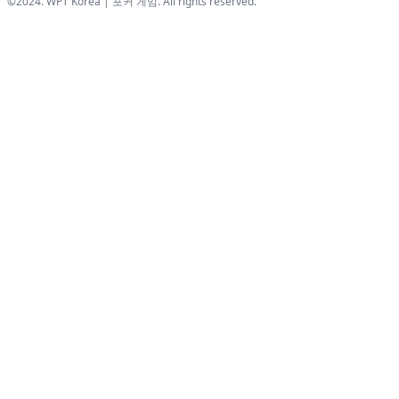
©2024. WPT Korea | 포커 게임. All rights reserved.