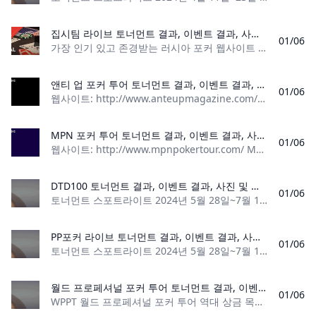
집시팀 라이브 토너먼트 결과, 이벤트 결과, 사진 및 플레이어 프로필이 포함된 포커 데이터베이스
01/06
가장 인기 있고 존경받는 러시아 포커 웹사이트 팀의 토너먼트 시리즈입니다. 첫 번째 단계는 2015년에 진행되었습니다. 우리는 플레이어의 요구를 누구보다도 잘 이
앤티 업 포커 투어 토너먼트 결과, 이벤트 결과, 사진 및 플레이어 프로필이 포함된 포커 데이터베이스
01/06
웹사이트: http://www.anteupmagazine.com/where-to-play/tour/ 앤티 업 포커 투어 역대 상금 목록 1위 멕시코 후스토 아발로스 $ 186,326 2위 미국 그렉 핀콤 $ 137,142 3위 미국 윌슨 톨론 $ 123,765 4번째 미국 이마드 알라함 $ 123,610 5위 미국
MPN 포커 투어 토너먼트 결과, 이벤트 결과, 사진 및 플레이어 프로필이 포함된 포커 데이터베이스
01/06
웹사이트: http://www.mpnpokertour.com/ MPN 포커 투어 역대 상금 목록 1위 핀란드 케이모 스오미넨 $ 70,109 2위 조지아 레반 쿠르치제 $ 65,221 3위 에스토니아 우쿠 발너 $ 62,411 4번째 독일 야니스 브라우어 $
DTD100 토너먼트 결과, 이벤트 결과, 사진 및 플레이어 프로필이 포함된 포커 데이터베이스
01/06
토너먼트 스포트라이트 2024년 5월 28일~7월 17일 미국 제55회 월드 시리즈 오브 포커 - WSOP 2024, 라스베가스 2024년 5월 30일 - 6월 9일 영국 그로스브
PP포커 라이브 토너먼트 결과, 이벤트 결과, 사진 및 플레이어 프로필이 포함된 포커 데이터베이스
01/06
토너먼트 스포트라이트 2024년 5월 28일~7월 17일 미국 제55회 World Series of Poker - WSOP 2024, 라스베이거스 2024년 5월 30일 - 6월 9일 영국 그로스브너 영국 포
월드 프로페셔널 포커 투어 토너먼트 결과, 이벤트 결과, 사진 및 플레이어 프로필이 포함된 포커 데이터베이스
01/06
WPPT 월드 프로페셔널 포커 투어 역대 상금 목록 1위 호주 트리스탄 베인 $ 86,699 2위 호주 민푹 응우옌 $ 56,688 3위 켈시 헨드릭스 $ 38,348 4번째 브라이언 피크 $ 31,678 5위 호주 레오 복셀