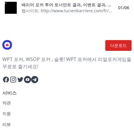
배리어 포커 투어 토너먼트 결과, 이벤트 결과, 사진 및 플레이어 프로필이 포함된 포커 데이터베이스
01/06
웹사이트: http://www.lucienbarriere.com/fr/Casino/BarrierePoker.html Barriere Poker Tour 역대 상금 목록 1위 알제리 오마르 락다리 $ 146,970 2위 프랑스 브라이언 벤하무 $ 140,719 3위 프랑스 니콜라스 리베이로 $ 110,093 4번째 프랑스 클로드 메타이스
다운로드
WPT 포커, WSOP 포커 , 슬롯! WPT 포커에서 리얼포커게임을
무료로 즐기세요!
Facebook
Instagram
Twitter
YouTube
Telegram
서비스
약관
지원
리뷰