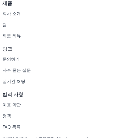
제품
회사 소개
팀
제품 리뷰
링크
문의하기
자주 묻는 질문
실시간 채팅
법적 사항
이용 약관
정책
FAQ 목록