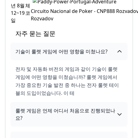
년 8월
체
Circuito Nacional de Poker - CNP888 Rozvadov
12~19
코
Rozvadov
일
자주 묻는 질문
기술이 룰렛 게임에 어떤 영향을 미쳤나요?
전자 및 자동화 버전의 게임과 같이 기술이 룰렛
게임에 어떤 영향을 미쳤습니까? 룰렛 게임에서
가장 중요한 기술 발전 중 하나는 전자 룰렛 테이
블의 도입이었습니다. 이 테
룰렛 게임은 언제 어디서 처음으로 진행되었나
요?