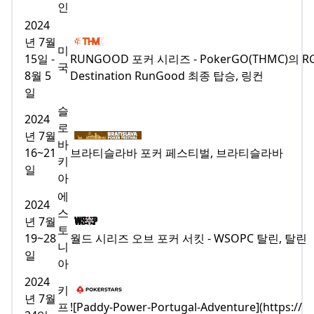
인
2024
년 7월
미
RUNGOOD 포커 시리즈 - PokerGO(THMC)의 R
15일 -
국
Destination RunGood 최종 탑승, 링컨
8월 5
일
슬
2024
로
년 7월
바
브라티슬라바 포커 페스티벌, 브라티슬라바
16~21
키
일
아
에
2024
스
년 7월
토
월드 시리즈 오브 포커 서킷 - WSOPC 탈린, 탈린
19~28
니
일
아
2024
키
년 7월
![Paddy-Power-Portugal-Adventure](https://
프