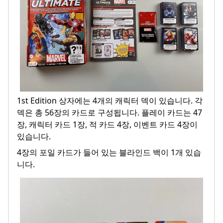
1st Edition 상자에는 4개의 캐릭터 덱이 있습니다. 각
덱은 총 56장의 카드로 구성됩니다. 플레이 카드는 47
장, 캐릭터 카드 1장, 적 카드 4장, 이벤트 카드 4장이
있습니다.
4장의 포일 카드가 들어 있는 블라인드 백이 1개 있습
니다.