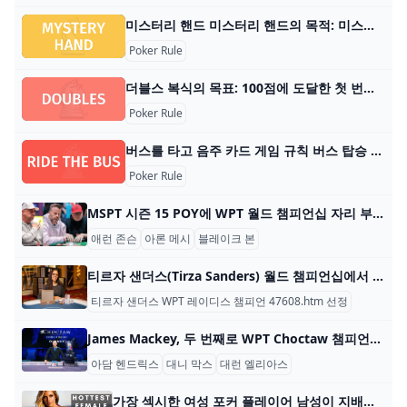
미스터리 핸드 미스터리 핸드의 목적: 미스터리 핸드의 목적은 테이블 중앙에 있는 4장의 카드를 올바르게 추측하는 첫 번째 플레이어가 되는 것입니다. 플레이어 수: 3~8명 재료:
Poker Rule
더블스 복식의 목표: 100점에 도달한 첫 번째 플레이어가 되세요 플레이어 수: 2 – 4 도미노 세트 필수: 더블 6세트 게임 유형: 도미노 그리기 대상: 가족 복식 소개 Dou
Poker Rule
버스를 타고 음주 카드 게임 규칙 버스 탑승 목적: 술에 취해 손에 카드를 최소한으로 가지고 있습니다. 플레이어 수: 4~8명 버스 탑승 재료: 맥주, 표준 52카드 덱 게임 유형: 음주 게임 관객: 성인
Poker Rule
MSPT 시즌 15 POY에 WPT 월드 챔피언십 자리 부여 MSPT 아이콘 라스베거스에서 열리는 WPT 월드 챔피언십에 대한 기대감이 높아지면서 Mid-States Poker Tour(MSPT)는 World Poker Tour와 제휴하여 플레이어들에게 $10,400 바이인 챔피언십 이벤
애런 존슨
아론 메시
블레이크 본
티르자 샌더스(Tirza Sanders) 월드 챔피언십에서 WPT 레이디스 챔피언으로 선정 목차 ClubWPT Gold $5M 프리롤 피날레 및 2025 McLaren GTS 경품 추첨과 함께 World Poker Tour World Championships의 포커 액션은 WPT World Championship 1B일차와 WPT Ladies Championship 마지막 날에 본격적으로 진행되었
티르자 샌더스 WPT 레이디스 챔피언 47608.htm 선정
James Mackey, 두 번째로 WPT Choctaw 챔피언십 우승 World Poker Tour(WPT) Choctaw 챔피언십은 목요일 결선 테이블로 향하는 몇 가지 주요 스토리라인을 가지고 있었는데, 그 중 하나는 James Mackey가 2016년 이벤트에서 우승한 후 반복 챔
아담 헨드릭스
대니 막스
대런 엘리아스
가장 섹시한 여성 포커 플레이어 남성이 지배하는 포커 세계에서 재능 있고 섹시한 여성 그룹이 등장하여 놀라운 외모로 전 세계 팬들을 사로잡았습니다. 가장 핫한 여성 포커 플레이어를 소개합니다. 가장