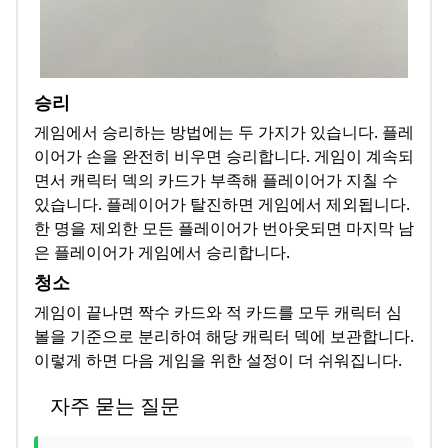
승리
게임에서 승리하는 방법에는 두 가지가 있습니다. 플레
이어가 손을 완전히 비우면 승리합니다. 게임이 계속되
면서 캐릭터 덱의 카드가 부족해 플레이어가 지칠 수
있습니다. 플레이어가 탈진하면 게임에서 제외됩니다.
한 명을 제외한 모든 플레이어가 번아웃되면 마지막 남
은 플레이어가 게임에서 승리합니다.
청소
게임이 끝나면 짝수 카드와 적 카드를 모두 캐릭터 심
볼을 기준으로 분리하여 해당 캐릭터 덱에 보관합니다.
이렇게 하면 다음 게임을 위한 설정이 더 쉬워집니다.
자주 묻는 질문