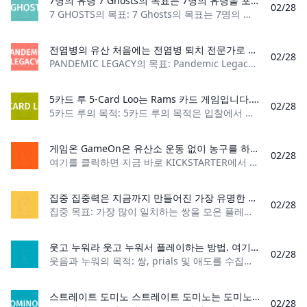
7명의 유령 7 Ghosts의 목표는 7명의 유령을 포획하는 것이며, 먼저 이를 달성하는 플레이어가 승리합니다! 플레이어는 4개의 덱에서 승리할 카드를 선택합니다. 이 카드는 네 가지 유형의 카드 중 하나일 수 있습니다. 플레이어는 카드를 얻기 위해 굴림 요구 사항을 충족하려고 주사위를 던질 것입니다. 각 카드에는 특별한 능력, 행동 또는 동작이 포함되어 있습니다. 일곱 명의 유령을 이기고 게임에서 승리하세요!
02/28
7 GHOSTS의 목표: 7 Ghosts의 목표는 7명의 유령을 모으는 첫 번째 플레이어가 되는 것입니다. 플레이어 수: 1~2명 재료: 덱 카드 5개, 액션 카드 2
전염병의 유산 처음에는 전염병 퇴치 전문가로 구성된 팀이 치료법을 개발하고 핫스팟을 치료하기 위해 전 세계를 여행하면서 24시간 내내 경쟁합니다. 플레이어는 게임 전반에 걸쳐 목표를 달성해야 합니다. 그렇지 않으면 팬데믹이 압도적이고 너무 파괴적이어서 보잘것없는 과학자 팀이 싸울 수 없을 것입니다. 일부 규칙과 구성 요소는 게임 전반에 걸쳐 추가되어 향후 플레이에 맞게 게임을 변경합니다. 질병으로 가득 찬 세상에서 당신의 팀이 치료제가 될 수 있을까요?
02/28
PANDEMIC LEGACY의 목표: Pandemic Legacy의 목표는 게임에서 승리하기 위해 모든 월별 목표를 완료하는 것입니다. 플레이어 수: 2~4명 재료: 캐릭터 카드 5개, 폰
5카드 루 5-Card Loo는 Rams 카드 게임입니다. 두 가지 모두의 목표는 가능한 한 많은 트릭을 획득하여 판돈을 획득하는 것입니다.
02/28
5카드 루의 목적: 5카드 루의 목적은 입찰에서 승리하고 다른 플레이어로부터 지분을 모으는 것입니다. 플레이어 수: 5~10명. 재료: 52장의 카드로 구성된 표
게임온 GameOn은 유산소 운동 없이 농구를 하는 것과 같습니다. 농구 카드 게임은 전략적 관점에서 게임에 대해 배울 수 있는 좋은 방법입니다.
02/28
여기를 클릭하면 지금 바로 KICKSTARTER에서 이 게임의 출판을 지원할 수 있습니다! 게임의 목적: 게임 포인트까지 득점하면 게임에서 승리합니다. 플레이
집중 집중력은 지금까지 만들어진 가장 유명한 어린이 게임 중 하나이며 기억력이라고도 알려져 있습니다. 쉽고 흥미롭고 재미있습니다! 지금 플레이하는 법을 배워보세요!
02/28
집중 목표: 가장 많이 일치하는 쌍을 모은 플레이어가 되세요. 플레이어 수: 2 카드 수: 52 카드 순위: 이 게임에서는 카드 순위가 중요하지 않습니다. 게임 유형: 메모
웃고 누워라 웃고 누워서 플레이하는 방법. 여기서는 16세기 영국의 낚시 카드 게임인 Laugh and Lie Down의 규칙을 알아보세요.
02/28
웃음과 누워의 목적: 쌍, prials 및 애도를 수집합니다. 손에 카드를 들고 있는 마지막 플레이어가 되어 보세요. 플레이어 수: 5명 카드 수: 표준 52 카드 데크 카드 순위: K
스트레이트 도미노 스트레이트 도미노는 도미노 세트로 진행되는 표준 게임입니다. 2~4인 플레이가 가능합니다. 4명의 플레이어로 플레이하는 경우 팀이 서로 반대편에 앉아 있는 파트너십을 사용할 수 있습니다. 게임의 목표는 상대 팀이나 플레이어보다 먼저 250점을 획득하는 것입니다.
02/28