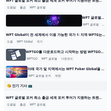
WPT 글로벌 포커 최소 출금 세계 포커 투어가 지원하는 트렌디한 포커 플랫폼 WPT 글로벌의 혜택을 알아보세요. 원활한 게임 플레이를 위한 간편한 입출금 프로세스에 대해 배워보세요. 2022년에
도움말
출금
WPT 글로벌
WPT 글로벌 - 자주 묻는 질문: 온라인 포커 WPT 글로벌 - 자주 묻는 질문: 온라인 포커 내 계정 어떻게 게임을 시작하나요? WPT 글로벌에서 게임을 하려면, 기기에 앱을 다운로드하고 설치하세요. 이 단계를 완료한 후
WPT 글로벌
자주 
WPT Global이 전 세계에서 이용 가능한 국가 1: 지역 WPTG는 다음 지역을 지원합니다: 대한민국 🇰🇷 일본 🇯🇵 베트남 🇻🇳 멕시코 🇲🇽 말레이시아 🇲🇾 인도네시아 🇮🇩 WPTG는 이러한 지역에 오프라인 부서
도움
WPT Global
국가
WPTGO를 다운로드하고 시작하는 방법 WPTGO를 다운로드하고 온라인 포커를 시작하는 방법 World Poker Tour와 관련된 온라인 포커 플랫폼인 WPTGO를 시작하는 것은 간단하고 빠릅니다. 다음의 간단한
WPTGO
WPT 글로벌
다운로드
아래 국가 및 지역에서는 WPT Poker Global을 다운로드하고 플레이할 수 없습니다. WPT Global Poker는 100개 이상의 국가에서 플레이어가 접속할 수 있지만 현지 규정에 따른 특정 제한 사항이 있습니다. 아래 국가 및 지역에서 WPT Poker Global을 다운
WPT 글로벌 포커
제한
😘 인기 기사 📺
WPT 글로벌 포커 최소 출금 세계 포커 투어가 지원하는 트렌디한 포커 플랫폼 WPT 글로벌의 혜택을 알아보세요. 원활한 게임 플레이를 위한 간편한 입출금 프로세스에 대해 배워보세요. 2022년에
도움말
출금
WPT 글로벌