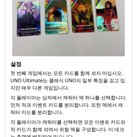
설정
첫 번째 게임에서는 모든 카드를 함께 섞지 마십시오.
UNO Ultimate는 클래식 UNO의 일부 특징을 갖고 있
지만 매우 다른 게임입니다.
각 플레이어는 상자에서 캐릭터 덱 하나를 선택합니다.
먼저 적과 이벤트 카드를 분리합니다. 또한 덱에서 캐
릭터 카드를 분리합니다.
각 플레이어가 캐릭터를 선택하면 모든 이벤트 카드와
적 카드가 함께 섞여서 위험 덱을 구성합니다. 이 데크
는 측면에 배치되어 있습니다.