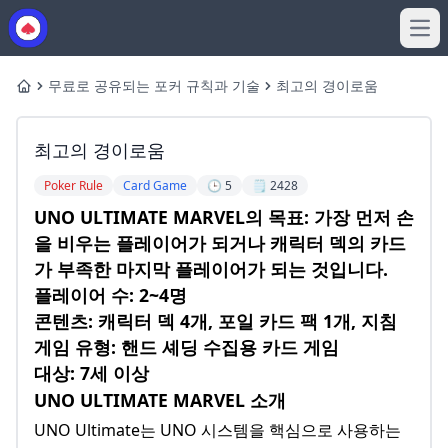
Ope
무료로 공유되는 포커 규칙과 기술
최고의 경이로움
Home
최고의 경이로움
Poker Rule
Card Game
🕒 5
🗒️ 2428
UNO ULTIMATE MARVEL의 목표: 가장 먼저 손
을 비우는 플레이어가 되거나 캐릭터 덱의 카드
가 부족한 마지막 플레이어가 되는 것입니다.
플레이어 수: 2~4명
콘텐츠: 캐릭터 덱 4개, 포일 카드 팩 1개, 지침
게임 유형: 핸드 셰딩 수집용 카드 게임
대상: 7세 이상
UNO ULTIMATE MARVEL 소개
UNO Ultimate는 UNO 시스템을 핵심으로 사용하는