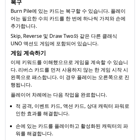
복구
Burn Pile에 있는 카드는 복구할 수 있습니다. 플레이
어는 필요한 수의 카드를 한 번에 하나씩 가져와 손에
추가합니다.
Skip, Reverse 및 Draw Two와 같은 다른 클래식
UNO 액션도 게임에 포함되어 있습니다.
게임 계속하기
이제 키워드를 이해했으므로 게임을 계속할 수 있습니
다. 리버스 카드를 먼저 사용하지 않는 한 게임 시작 시
왼쪽으로 패스합니다. 이 경우 플레이는 오른쪽으로 진
행됩니다.
플레이어 차례에는 다음 작업을 완료합니다.
적 공격, 이벤트 카드, 액션 카드, 상대 캐릭터 파워로
인한 효과를 해결합니다.
손에 있는 카드를 플레이하고 활성화된 캐릭터의 파
워를 해결합니다.