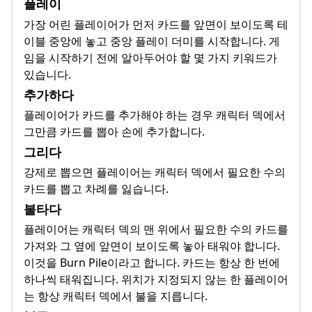
플레이
가장 어린 플레이어가 먼저 카드를 앞면이 보이도록 테
이블 중앙에 놓고 중앙 플레이 더미를 시작합니다. 게
임을 시작하기 전에 알아두어야 할 몇 가지 키워드가
있습니다.
추가하다
플레이어가 카드를 추가해야 하는 경우 캐릭터 덱에서
그만큼 카드를 뽑아 손에 추가합니다.
그리다
강제로 뽑으면 플레이어는 캐릭터 덱에서 필요한 수의
카드를 뽑고 차례를 잃습니다.
불타다
플레이어는 캐릭터 덱의 맨 위에서 필요한 수의 카드를
가져와 그 옆에 앞면이 보이도록 놓아 태워야 합니다.
이것을 Burn Pile이라고 합니다. 카드는 항상 한 번에
하나씩 태워집니다. 위치가 지정되지 않는 한 플레이어
는 항상 캐릭터 덱에서 불을 지릅니다.