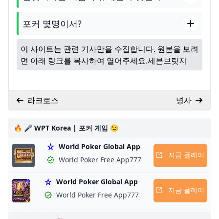
포커 몇명이서?
이 사이트는 관련 기사만을 수집합니다. 원본을 보려
면 아래 링크를 복사하여 열어주세요.
세븐브릿지
라크로스
병사
🔥 🎤 WPT Korea | 포커 게임 😉
World Poker Global App
지금 플레이
World Poker Free App777
World Poker Global App
지금 플레이
World Poker Free App777