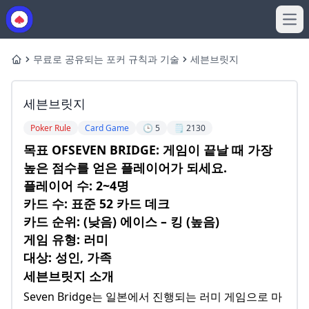
Ope
무료로 공유되는 포커 규칙과 기술
세븐브릿지
Home
세븐브릿지
Poker Rule
Card Game
🕒 5
🗒️ 2130
목표 OFSEVEN BRIDGE: 게임이 끝날 때 가장
높은 점수를 얻은 플레이어가 되세요.
플레이어 수: 2~4명
카드 수: 표준 52 카드 데크
카드 순위: (낮음) 에이스 – 킹 (높음)
게임 유형: 러미
대상: 성인, 가족
세븐브릿지 소개
Seven Bridge는 일본에서 진행되는 러미 게임으로 마