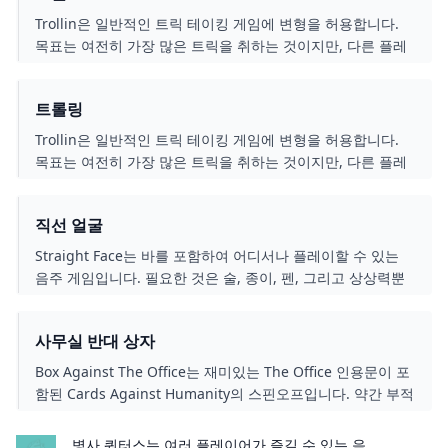
Trollin은 일반적인 트릭 테이킹 게임에 변형을 허용합니다.
목표는 여전히 가장 많은 트릭을 취하는 것이지만, 다른 플레
이어보다 포이즌 슈트 카드를 더 많이 획득하면 점수를 얻지
못합니다. 그 트릭은 정말 그만한 가치가 있나요? 플레이하고
트롤링
보세요!
Trollin은 일반적인 트릭 테이킹 게임에 변형을 허용합니다.
목표는 여전히 가장 많은 트릭을 취하는 것이지만, 다른 플레
이어보다 포이즌 슈트 카드를 더 많이 획득하면 점수를 얻지
못합니다. 그 트릭은 정말 그만한 가치가 있나요? 플레이하고
직선 얼굴
보세요!
Straight Face는 바를 포함하여 어디서나 플레이할 수 있는
음주 게임입니다. 필요한 것은 술, 종이, 펜, 그리고 상상력뿐
입니다.
사무실 반대 상자
Box Against The Office는 재미있는 The Office 인용문이 포
함된 Cards Against Humanity의 스핀오프입니다. 약간 부적
절하기 때문에 이 게임은 성인 파티 전용입니다.
병사 쿼터스는 여러 플레이어가 즐길 수 있는 음주 카드 게임입니다. 게임의 목적은 술을 가장 적게 마시는 것입니다.