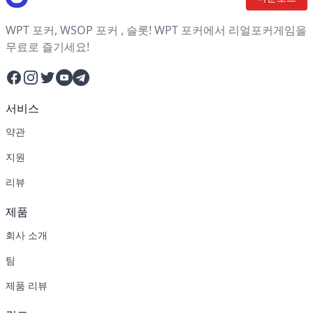
WPT 포커, WSOP 포커 , 슬롯! WPT 포커에서 리얼포커게임을
무료로 즐기세요!
Facebook
Instagram
Twitter
YouTube
Telegram
서비스
약관
지원
리뷰
제품
회사 소개
팀
제품 리뷰