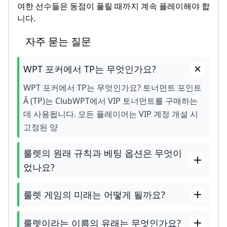
여한 선수들은 동점이 풀릴 때까지 계속 플레이해야 합
니다.
자주 묻는 질문
WPT 포커에서 TP는 무엇인가요?
WPT 포커에서 TP는 무엇인가요? 토너먼트 포인트
Â (TP)는 ClubWPT에서 VIP 토너먼트를 구매하는
데 사용됩니다. 모든 플레이어는 VIP 계정 개설 시
고정된 양
룰렛의 원래 규칙과 베팅 옵션은 무엇이
었나요?
룰렛 게임의 미래는 어떻게 될까요?
룰렛이라는 이름의 유래는 무엇인가요?