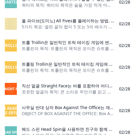
02/28
쿼터의 목적: 쿼터의 목적은 술을 가장 적게 마시는 것입니다. 플레이어 수: 플레이어 수 재료: 쿼터 2개, 샷잔 또는 텀블러 2개, 큰 잔 1개, 맥주 많이. 게임 유형:
올 파이브(도미노) All Fives를 플레이하는 방법. 여기서는 상세한 점수 매커니즘을 갖춘 인기 포인트 도미노 게임 All Fives를 플레이하기 위한 규칙을 확인하실 수 있습니다.
02/28
5가지 목표: 열린 끝의 합이 5 또는 5의 배수가 되도록 만듭니다. 도미노 유형: 더블 6(가장 일반적) 또는 더블 9 플레이어 수: 2-4명 게임 유형: 도미노/점수
트롤 Trollin은 일반적인 트릭 테이킹 게임에 변형을 허용합니다. 목표는 여전히 가장 많은 트릭을 취하는 것이지만, 다른 플레이어보다 포이즌 슈트 카드를 더 많이 획득하면 점수를 얻지 못합니다. 그 트릭은 정말 그만한 가치가 있나요? 플레이하고 보세요!
02/28
트롤린의 목적: 트롤린의 목적은 포이즌 슈트를 피하면서 게임이 끝날 때까지 가장 많은 점수를 획득하는 것입니다. 플레이어 수: 1~6명 재료: 표준 52 카드 덱 1개 게
트롤링 Trollin은 일반적인 트릭 테이킹 게임에 변형을 허용합니다. 목표는 여전히 가장 많은 트릭을 취하는 것이지만, 다른 플레이어보다 포이즌 슈트 카드를 더 많이 획득하면 점수를 얻지 못합니다. 그 트릭은 정말 그만한 가치가 있나요? 플레이하고 보세요!
02/28
트롤린의 목적: 트롤린의 목적은 포이즌 슈트를 피하면서 게임이 끝날 때까지 가장 많은 점수를 획득하는 것입니다. 플레이어 수: 1~6명 재료: 표준 52 카드 덱 1개 게
직선 얼굴 Straight Face는 바를 포함하여 어디서나 플레이할 수 있는 음주 게임입니다. 필요한 것은 술, 종이, 펜, 그리고 상상력뿐입니다.
02/28
꼿꼿한 얼굴의 목적: 큰 소리로 무언가를 읽고 꼿꼿한 얼굴을 유지하거나 술을 마시세요. 플레이어 수: 4명 이상, 많을수록 좋습니다. 재료: 알코올, 종이, 펜, 모
사무실 반대 상자 Box Against The Office는 재미있는 The Office 인용문이 포함된 Cards Against Humanity의 스핀오프입니다. 약간 부적절하기 때문에 이 게임은 성인 파티 전용입니다.
02/28
OBJECT OF BOX AGAINST THE OFFICE: Box Against The Office의 목적은 게임이 끝날 때 가장 많은 점수를 얻은 플레이어가 되는 것입니다. 플레이어 수: 4명 이상 재료: 180장의 카드와 설명서
헤드 스핀 Head Spin을 사용하면 친구와 함께 빛보다 빠르게 퍼즐을 풀 수 있습니다. 너희 중 누가 승리할 것인가?
02/28