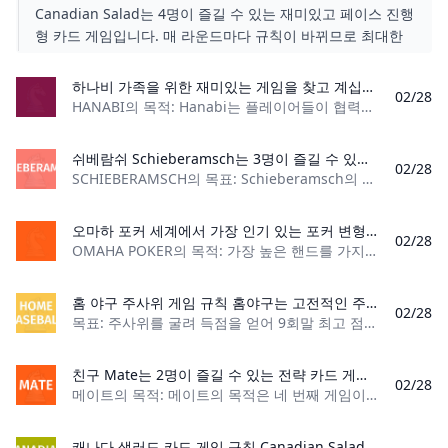
Canadian Salad는 4명이 즐길 수 있는 재미있고 페이스 진행
형 카드 게임입니다. 매 라운드마다 규칙이 바뀌므로 최대한
낮은 점수를 획득해야 합니다!
하나비 가족을 위한 재미있는 게임을 찾고 계십니까? 더 이상 보지 마세요. Hanabi는 게임 플레이에서 원하는 모든 불꽃놀이를 갖추고 있습니다... 말 그대로.
02/28
HANABI의 목적: Hanabi는 플레이어들이 협력하여 불꽃놀이가 문제 없이 터지도록 하는 협력 스타일의 게임입니다. 다른 플레이어가 제공하는 단서를 바탕
쉬베람쉬 Schieberamsch는 3명이 즐길 수 있는 트릭 테이킹 카드 게임입니다. 게임의 목표는 승리 트릭을 피하여 게임이 끝날 때 가장 낮은 점수를 얻는 것입니다.
02/28
SCHIEBERAMSCH의 목표: Schieberamsch의 목표는 가장 낮은 점수를 받은 플레이어가 되는 것입니다. 플레이어 수: 3명 재료: 52장의
오마하 포커 세계에서 가장 인기 있는 포커 변형 중 하나는 오마하 포커(Omaha Poker)입니다. 게임의 규칙과 플레이 방법을 알아보세요!
02/28
OMAHA POKER의 목적: 가장 높은 핸드를 가지고 팟에 있는 모든 돈을 획득하세요. 플레이어 수: 2~10명 OMAHA POKER의 재료: 표준 52카드 덱 게임 유형: 카지노
홈 야구 주사위 게임 규칙 홈야구는 고전적인 주사위 게임입니다. 최종 이닝이 끝날 때까지 가장 많은 득점을 올린 플레이어가 게임에서 승리합니다.
02/28
목표: 주사위를 굴려 득점을 얻어 9회말 최고 점수를 획득하세요 플레이어 수: 2명 게임 유형: 주사위 대상: 가족, 어린이 소개 Home Baseball은 빈티지 클래식
친구 Mate는 2명이 즐길 수 있는 전략 카드 게임입니다. 게임의 목표는 네 번째 게임이 끝난 후 상대방보다 가장 높은 점수를 얻는 것입니다.
02/28
메이트의 목적: 메이트의 목적은 네 번째 게임이 끝난 후 가장 높은 점수를 얻는 것입니다. 플레이어 수: 2명 재료: 52장의 카드로 구성된 수정된 덱, 점수를 유지하는
캐나다 샐러드 카드 게임 규칙 Canadian Salad는 4명이 즐길 수 있는 재미있고 페이스 진행형 카드 게임입니다. 매 라운드마다 규칙이 바뀌므로 최대한 낮은 점수를 획득해야 합니다!