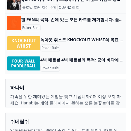
글로벌 포커 지수 순위
QUANZ 이후
팬 PAN의 목적: 손에 있는 모든 카드를 제거합니다. 플레이어 수: 2-4명 카드 수: 24장 프렌치 덱 카드 순위: A, K, Q, J, 10, 9 게임 유형: 쉐딩 대상: 청소년 및 성인
Poker Rule
녹아웃 휘스트 KNOCKOUT WHIST의 목표: 게임에 남은 마지막 플레이어가 되세요. 플레이어 수: 2-7명 카드 수: 52장 카드 순위: (낮음) 2 – A (높음) 게임 유형: 트릭 테이킹
Poker Rule
4벽 패들볼 4벽 패들볼의 목적: 공이 바닥에 두 번 바운드되기 전에 상대팀이 공을 앞쪽 벽으로 되돌릴 수 없도록 “앞벽"에 공을 치는 것입니다. 플레이어
Poker Rule
하나비
가족을 위한 재미있는 게임을 찾고 계십니까? 더 이상 보지 마
세요. Hanabi는 게임 플레이에서 원하는 모든 불꽃놀이를 갖
추고 있습니다... 말 그대로.
쉬베람쉬
Schieberamsch는 3명이 즐길 수 있는 트릭 테이킹 카드 게