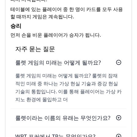
테이블에 있는 플레이어 중 한 명이 카드를 모두 사용
할 때까지 게임은 계속됩니다.
승리
먼저 손을 비운 플레이어가 승자가 됩니다.
자주 묻는 질문
룰렛 게임의 미래는 어떻게 될까요?
룰렛 게임의 미래는 어떻게 될까요? 룰렛의 잠재
적인 미래 중 하나는 가상 현실 기술과 증강 현실
기술의 통합입니다. 이를 통해 플레이어는 가상 카
지노 환경에 몰입하고 더
룰렛이라는 이름의 유래는 무엇인가요?
WPT 포커에서 TP는 무엇인가요?