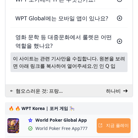
WPT Global에는 모바일 앱이 있나요?
영화 문학 등 대중문화에서 룰렛은 어떤
역할을 했나요?
이 사이트는 관련 기사만을 수집합니다. 원본을 보려
면 아래 링크를 복사하여 열어주세요.
인 인 Q 입
혐오스러운 것: 프랑켄
하나비
슈타인의 후계자
🔥 🔥 WPT Korea | 포커 게임 🎠
World Poker Global App
지금 플레이
World Poker Free App777