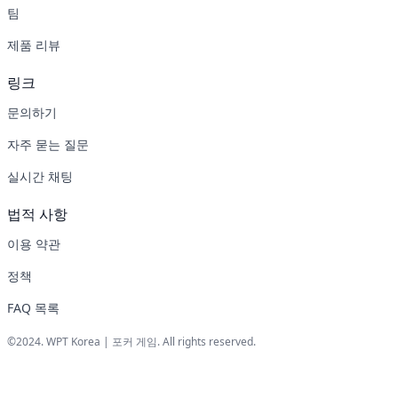
팀
제품 리뷰
링크
문의하기
자주 묻는 질문
실시간 채팅
법적 사항
이용 약관
정책
FAQ 목록
©2024. WPT Korea | 포커 게임. All rights reserved.