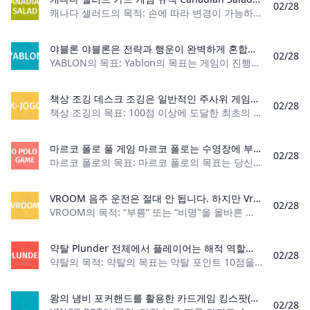
02/28
캐나다 샐러드의 목적: 손에 따라 변경이 가능하며 아래에 자세히 설명되어 있습니다. 플레이어 수: 4명 카드 수: 카드 덱 52개 카드 순위: A(높음), K, Q, J, 10, 9,
야블론 야블론은 전략과 행운이 완벽하게 혼합된 게임입니다. 플레이어에게는 연속해서 사용되는 두 장의 카드가 제시되며, 다음에 어떤 카드가 나올지 추측하려고 시도합니다. 플레이어는 경쟁이 치열할 경우 베팅을 할 수 있습니다! 이것은 도박꾼을 위해 만들어진 게임입니다!
02/28
YABLON의 목표: Yablon의 목표는 게임이 진행되는 동안 다른 플레이어보다 더 자주 정답을 추측하여 다른 플레이어보다 더 많은 점수를 얻는 것입니다. 플레
책상 조깅 데스크 조깅은 일반적인 주사위 게임과는 상당히 다르게 진행됩니다. 플레이어는 총 100점에 도달할 때까지 매 턴마다 더 큰 조합을 굴려야 합니다. 조합을 너무 빨리 늘리면 승리하기가 엄청나게 어려워집니다. 너무 느리게 성장하면 뒤쳐지게 될 것입니다.
02/28
책상 조깅의 목표: 100점 이상에 도달한 최초의 플레이어가 되세요 플레이어 수: 1~4명 재료: 6면 주사위 4개, 점수를 유지하는 방법 게임 유형: 주사위 게임 대
마르코 폴로 풀 게임 마르코 폴로는 수영장에 부착하는 태그의 한 형태입니다. 수영이 모든 사람에게 편안하다면 이 게임은 모든 연령층에 적합합니다! 마르코가 모든 폴로를 찾으려고 시도하는 동안 폴로들은 가능한 한 빨리 헤엄쳐서 수영장을 떠나지 않도록 할 것입니다. 감동을 받았다면 당신은 그것입니다. 그러니 최선을 다해 피하십시오.
02/28
마르코 폴로의 목표: 마르코 폴로의 목표는 당신이 플레이하는 역할에 따라 달라집니다. Marco로서 플레이어는 다른 플레이어를 태그하려고 시도합니다. 폴로로
VROOM 음주 운전은 절대 안 됩니다. 하지만 Vroom을 플레이하면 상상의 자동차를 운전할 수 있습니다! 간단하지만 재미있는 게임을 플레이하는 방법은 다음과 같습니다.
02/28
VROOM의 목적: “부릉” 또는 “비명"을 올바른 방향으로 말하여 가상의 자동차를 운전하세요. 플레이어
약탈 Plunder 전체에서 플레이어는 해적 역할을 하여 거친 바다와 다른 상대를 제압합니다. 가장 강한 스워시버클러만이 살아남을 수 있습니다. 플레이어는 섬을 점령하고 땅에서 귀중한 자원을 얻을 수 있습니다. 내면의 해적을 풀어내고 바다를 정복할 시간입니다!
02/28
약탈의 목적: 약탈의 목표는 약탈 포인트 10점을 가장 먼저 모으는 플레이어가 되는 것입니다. 플레이어 수: 2~6명 재료: 보드 타일 6개, 그리드 테두리 10개,
왕의 냄비 포커핸드를 활용한 카드게임 킹스팟(King's Pot) 플레이 방법. 여기서는 King's Pot 카드 게임의 규칙을 확인하실 수 있습니다.
02/28