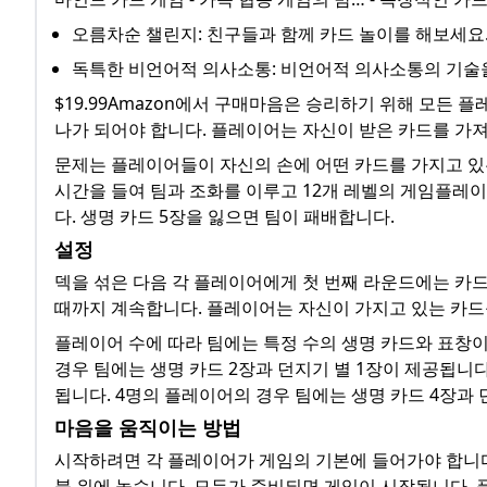
오름차순 챌린지: 친구들과 함께 카드 놀이를 해보세요
독특한 비언어적 의사소통: 비언어적 의사소통의 기술을
$19.99Amazon에서 구매마음은 승리하기 위해 모든
나가 되어야 합니다. 플레이어는 자신이 받은 카드를 가져
문제는 플레이어들이 자신의 손에 어떤 카드를 가지고 있
시간을 들여 팀과 조화를 이루고 12개 레벨의 게임플레이
다. 생명 카드 5장을 잃으면 팀이 패배합니다.
설정
덱을 섞은 다음 각 플레이어에게 첫 번째 라운드에는 카드 
때까지 계속합니다. 플레이어는 자신이 가지고 있는 카드를
플레이어 수에 따라 팀에는 특정 수의 생명 카드와 표창
경우 팀에는 생명 카드 2장과 던지기 별 1장이 제공됩니다
됩니다. 4명의 플레이어의 경우 팀에는 생명 카드 4장과 
마음을 움직이는 방법
시작하려면 각 플레이어가 게임의 기본에 들어가야 합니다.
블 위에 놓습니다. 모두가 준비되면 게임이 시작됩니다. 