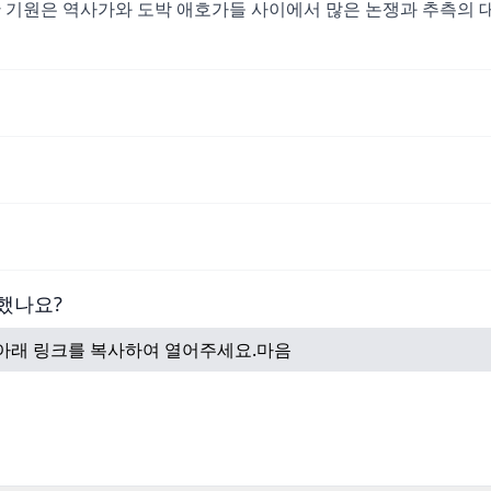
 기원은 역사가와 도박 애호가들 사이에서 많은 논쟁과 추측의 
했나요?
아래 링크를 복사하여 열어주세요.
마음