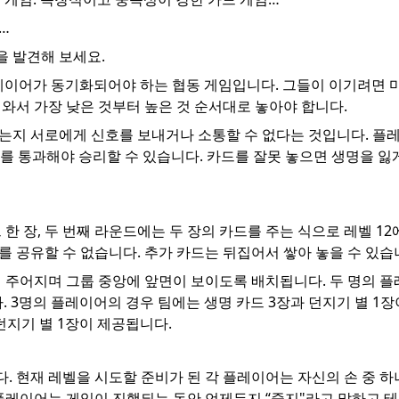
…
 발견해 보세요.
 플레이어가 동기화되어야 하는 협동 게임입니다. 그들이 이기려면 
와서 가장 낮은 것부터 높은 것 순서대로 놓아야 합니다.
는지 서로에게 신호를 보내거나 소통할 수 없다는 것입니다. 플
를 통과해야 승리할 수 있습니다. 카드를 잘못 놓으면 생명을 잃
한 장, 두 번째 라운드에는 두 장의 카드를 주는 식으로 레벨 12
 공유할 수 없습니다. 추가 카드는 뒤집어서 쌓아 놓을 수 있습
이 주어지며 그룹 중앙에 앞면이 보이도록 배치됩니다. 두 명의 
. 3명의 플레이어의 경우 팀에는 생명 카드 3장과 던지기 별 1장
던지기 별 1장이 제공됩니다.
 현재 레벨을 시도할 준비가 된 각 플레이어는 자신의 손 중 하
플레이어는 게임이 진행되는 동안 언제든지 “중지"라고 말하고 테