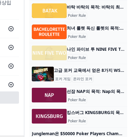
대상입
바탁 바탁의 목적: 바탁의 최종 목표는 상대방을 속여 게임이 끝날 때 가장 높은 카드를 얻을 수 있도록 하는 것입니다. 플레이어 수: 2-4명 재료: 52장의 카드로 구성된 표
Poker Rule
처녀 룰렛 독신 룰렛의 목적: 독신 룰렛의 목적은 게임이 끝났을 때 가장 낮은 점수를 얻은 플레이어가 되는 것입니다. 플레이어 수: 4명 이상 재료: 게임 스피너, 탁구공 1개, 알
Poker Rule
나인 파이브 투 NINE FIVE TWO의 목표: Nine Five Two의 목표는 특정 점수에 먼저 도달하는 것입니다. 플레이어 수: 3명 재료: 표준 52장의 카드 데크, 점수를 유지하는 방법 및 평평한 표
Poker Rule
고급 포커 교육에서 얻은 8가지 WSOP 전략 조언 WSOP(World Series of Poker)는 이미 한창 진행 중이지만 뛰어들어 성공을 거두기에 너무 늦은 때란 없습니다. 당신이 노련한 플레이어이든, 자신의 기술을 테스트하려는 신입생
포커 게임
온라인 포커
선잠 NAP의 목적: Nap의 목적은 입찰을 하고 승리하는 것입니다. 플레이어 수: 3~7명 재료: 표준 52장 카드 데크(수정 가능), 칩 또는 화폐, 평평한 표면. 게
Poker Rule
킹스버그 KINGSBURG의 목표: Kingsburg의 목표는 왕의 조언자들의 도움과 당신의 힘 덕분에 가장 강력한 지역을 건설하는 것입니다.플레이어 수: 2~5재
Poker Rule
Jungleman은 $50000 Poker Players Championship에서 터미네이터로 등장합니다. Dan “Jungleman” Cates는 $50,000 Poker Players Championship에 터미네이터 복장을 하고 나타나 3년 연속 우승을 노리고 있습니다. 미국인의 WSOP 팔찌는 모두 이 두 번의 승리에서