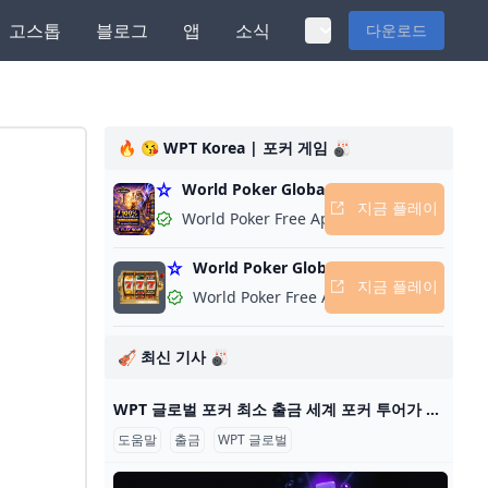
고스톱
블로그
앱
소식
다운로드
🔥 😘 WPT Korea | 포커 게임 🎳
World Poker Global App
지금 플레이
World Poker Free App777
World Poker Global App
지금 플레이
World Poker Free App777
🎻 최신 기사 🎳
WPT 글로벌 포커 최소 출금 세계 포커 투어가 지원하는 트렌디한 포커 플랫폼 WPT 글로벌의 혜택을 알아보세요. 원활한 게임 플레이를 위한 간편한 입출금 프로세스에 대해 배워보세요. 2022년에
도움말
출금
WPT 글로벌
WPT