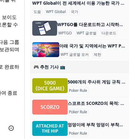
WPT Global이 전 세계에서 이용 가능한 국가 1: 지역 WPTG는 다음 지역을 지원합니다: 대한민국 🇰🇷 일본 🇯🇵 베트남 🇻🇳 멕시코 🇲🇽 말레이시아 🇲🇾 인도네시아 🇮🇩 WPTG는 이러한 지역에 오프라인 부서
도움
WPT Global
국가
이 보이도
토론할 수
WPTGO를 다운로드하고 시작하는 방법 WPTGO를 다운로드하고 온라인 포커를 시작하는 방법 World Poker Tour와 관련된 온라인 포커 플랫폼인 WPTGO를 시작하는 것은 간단하고 빠릅니다. 다음의 간단한
WPTGO
WPT 글로벌
다운로드
다음 그룹
아래 국가 및 지역에서는 WPT Poker Global을 다운로드하고 플레이할 수 없습니다. WPT Global Poker는 100개 이상의 국가에서 플레이어가 접속할 수 있지만 현지 규정에 따른 특정 제한 사항이 있습니다. 아래 국가 및 지역에서 WPT Poker Global을 다운
 보관되며
WPT 글로벌 포커
제한
로 완료하
🎮 추천 기사 📺
5000개의 주사위 게임 규칙 5000점 목표: 5000점을 획득한 첫 번째 플레이어가 되세요 플레이어 수: 2~10명 재료: 5개의 6면 주사위, 점수를 유지하는 방법 게임 유형: 주사위 게임
Poker Rule
하여 종료
스코르조 SCORZO의 목적: 11라운드가 끝날 때 가장 적은 점수를 얻은 플레이어가 게임에서 승리합니다. 플레이어 수: 2~6명 내용: 112 카드 데크, 지침, 점수표 게임
Poker Rule
엉덩이에 부착 엉덩이 부착의 목적: 두 명의 플레이어가 지정된 신체 부위에 부착된 상태로 특정 작업을 완료하고 마지막으로 분리되어야 합니다. 플레이어 수: 4명 이상, 많을수록 좋
Poker Rule