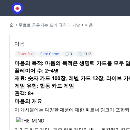
무료로 공유되는 포커 규칙과 기술
마음
Home
마음
Poker Rule
Card Game
🕒 3
🗒️ 1312
마음의 목적: 마음의 목적은 생명력 카드를 모두 잃
플레이어 수: 2~4명
재료: 숫자 카드 100장, 레벨 카드 12장, 라이브 카
게임 유형: 협동 카드 게임
관객: 8+
마음의 개요
이 게시물에는 다양한 제품에 대한 파트너 링크가 포함되
마인드 카드 게임 - 가족 협동 게임의 밤… - 독창적인 