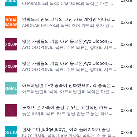
02/28
CHARADES의 목적: Charades의 목적은 다른 플레이어가 연기하려고 하는 단어나 문구를 가장 먼저 추측하는 플레이어가 되어 게임이 끝날 때까지 가장 많
안팎으로 인도 고유의 고전 카드 게임인 안다르 바하르는 우연의 요소를 통합한 간단한 카드 게임입니다. 주요 목표는 조커 카드를 안다르(Andhar) 또는 바하르(Bahar) 쪽에 있는 카드와 일치시키는 것입니다.
02/28
ANDHAR BAHAR의 목표: 조커 카드의 숫자 값과 일치하는 카드가 있는 올바른 면을 선택하세요. 플레이어 수: 1~7명 재료: 52장의 카드로 구성된 표준 데크, 카지노
많은 사람들의 기쁨 아요 올로폰(Ayo Olopon)은 나이지리아 남서부(요루바족)에서 널리 행해지는 토착 게임입니다.
02/28
AYO OLOPON의 목표: 주요 목표는 상대의 시드를 모두 획득하는 것입니다. 승자는 가장 많은 씨앗을 가진 사람입니다. 플레이어 수: 2명 재료: 48개의 씨앗이 있
많은 사람들의 기쁨 아요 올로폰(Ayo Olopon)은 나이지리아 남서부(요루바족)에서 널리 행해지는 토착 게임입니다.
02/28
AYO OLOPON의 목표: 주요 목표는 상대의 시드를 모두 획득하는 것입니다. 승자는 가장 많은 씨앗을 가진 사람입니다. 플레이어 수: 2명 재료: 48개의 씨앗이 있
아드레날린 다섯 종족이 진화했으며, 각 종족은 다양한 환경의 삶에 적응했습니다. 자원을 활용하고, 행성을 테라포밍하고, 발전된 식민지를 만들기 위해 은하계 전역의 세력을 안내하세요. 게임플레이 라운드는 세 단계로 구성됩니다. 플레이어는 식민지가 발전함에 따라 승점을 얻고, 가장 많은 승점을 얻은 플레이어가 승리합니다!
02/28
아드레날린의 목적: 아드레날린의 목적은 다른 모든 플레이어보다 더 많은 포인트를 획득하는 것입니다. 플레이어 수: 3~5명 재료: 게임보드 1개, 게임 변형 보드
노처녀 온 가족이 즐길 수 있는 고전적인 카드 게임은 Old Maid입니다. 재교육 과정을 찾고 있다면 Old Maid의 규칙은 다음과 같습니다.
02/28
늙은 하녀의 목표: 카드 쌍을 만들고 늙은 하녀가 되지 마세요! 플레이어 수: 2~5명 재료: 표준 52장 덱에서 퀸 3장을 뺀 것(총 49장); 아니면 올드 메이드 데크
판사 주디 Judge Judy는 여러 플레이어가 즐길 수 있는 음주 카드 게임입니다. 마라톤이 끝나면 게임이 종료됩니다.
02/28
JUDY 판사의 목적: Judy 판사의 목적은 쇼 중 특정 상황에 따라 술을 마시는 것입니다. 플레이어 수: 플레이어 수 자료: Judy 판사의 재방송, 그리고 많은 맥주 게임 유형: 음주 게