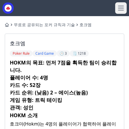
Ope
무료로 공유되는 포커 규칙과 기술
호크엠
Home
호크엠
Poker Rule
Card Game
🕒 3
🗒️ 1218
HOKM의 목표: 먼저 7점을 획득한 팀이 승리합
니다.
플레이어 수: 4명
카드 수: 52장
카드 순위: (낮음) 2 – 에이스(높음)
게임 유형: 트릭 테이킹
관객: 성인
HOKM 소개
호크마(Hokm)는 4명의 플레이어가 협력하여 플레이