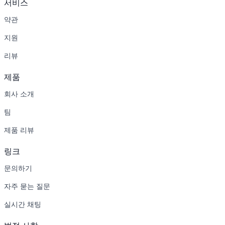
서비스
약관
지원
리뷰
제품
회사 소개
팀
제품 리뷰
링크
문의하기
자주 묻는 질문
실시간 채팅