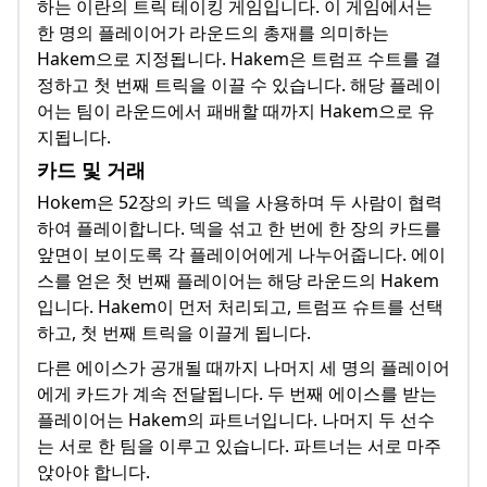
하는 이란의 트릭 테이킹 게임입니다. 이 게임에서는
한 명의 플레이어가 라운드의 총재를 의미하는
Hakem으로 지정됩니다. Hakem은 트럼프 수트를 결
정하고 첫 번째 트릭을 이끌 수 있습니다. 해당 플레이
어는 팀이 라운드에서 패배할 때까지 Hakem으로 유
지됩니다.
카드 및 거래
Hokem은 52장의 카드 덱을 사용하며 두 사람이 협력
하여 플레이합니다. 덱을 섞고 한 번에 한 장의 카드를
앞면이 보이도록 각 플레이어에게 나누어줍니다. 에이
스를 얻은 첫 번째 플레이어는 해당 라운드의 Hakem
입니다. Hakem이 먼저 처리되고, 트럼프 슈트를 선택
하고, 첫 번째 트릭을 이끌게 됩니다.
다른 에이스가 공개될 때까지 나머지 세 명의 플레이어
에게 카드가 계속 전달됩니다. 두 번째 에이스를 받는
플레이어는 Hakem의 파트너입니다. 나머지 두 선수
는 서로 한 팀을 이루고 있습니다. 파트너는 서로 마주
앉아야 합니다.