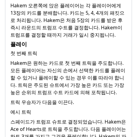
Hakem 오른쪽에 앉은 플레이어는 각 플레이어에게
13장의 카드를 분배합니다. 카드는 5, 4, 4개의 패킷으
로 처리됩니다. Hakem은 처음 5장의 카드를 받은 후
즉시 라운드의 트럼프 수트를 결정합니다. Hakem이
트럼프를 결정할 때까지 거래가 일시 중지됩니다.
플레이
첫 번째 트릭
Hakem은 원하는 카드로 첫 번째 트릭을 주도합니다.
모든 플레이어는 자신의 손에서 선택한 카드를 플레이
할 수 있거나 플레이할 수 있는 경우 이를 따라야 합니
다. 트릭은 주도된 슈트에서 가장 높은 카드 또는 가장
높은 순위의 트럼프 수트 카드에 의해 포착됩니다.
트릭 우승자가 다음을 이끈다.
예시 트릭
스페이드가 트럼프 슈트로 결정되었습니다. Hakem은
Ace of Hearts로 트릭을 주도합니다. 다음 플레이어는
하트 3개를 가지고 그것을 플레이합니다. Hakem의 파