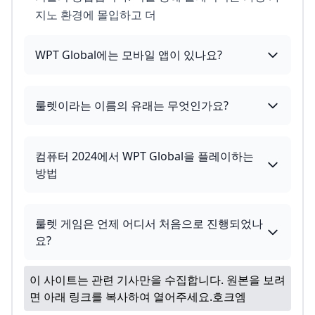
지노 환경에 몰입하고 더
WPT Global에는 모바일 앱이 있나요?
룰렛이라는 이름의 유래는 무엇인가요?
컴퓨터 2024에서 WPT Global을 플레이하는
방법
룰렛 게임은 언제 어디서 처음으로 진행되었나
요?
이 사이트는 관련 기사만을 수집합니다. 원본을 보려
면 아래 링크를 복사하여 열어주세요.
호크엠