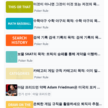
이것이 아니면 그것이 이것 또는 저것의 목적: 두 가지 옵션 중에서 하나를 선택하십시오. 플레이어 수: 2명 이상 재료: 전화 게임 유형: FaceTime 게임 관객: 6+ 이것저것의 개요 이것 아니면 저것은
Poker Rule
수학야구 수학 야구의 목적: 수학 야구의 목적은 미리 정해진 이닝을 마친 후 게임이 종료되었을 때 가장 많은 점수를 획득한 선수가 되는 것입니다. 플레이어 수: 2명 이상 재료: 게
Poker Rule
검색 기록 검색 기록의 목적: 검색 기록의 목적은 25점을 획득한 최초의 플레이어가 되는 것입니다. 플레이어 수: 4명 이상 자료: 검색 600개, 답안지 10개, 점수 시트 및
Poker Rule
보물 SKAT의 목적: 트릭의 승패를 통해 계약을 이행하세요. 플레이어 수: 3명 카드 수: 카드 덱 32개 카드 순위: J, A,10, K, Q, 9, 8, 7//A, K Q, J, 10, 9, 8, 7 게임 유형: 트릭 테
Poker Rule
카테고리 게임 규칙 카테고리 목적: 이미 말한 단어를 반복하지 않도록 주의하면서 카테고리와 일치하는 단어를 말하세요. 플레이어 수: 2명 이상 재료: 필요 없음 게임 유형: 단어 게임 관
Poker Rule
아담 프리드먼 약력 Adam Friedman은 미국의 포커 플레이어이자 WSOP(World Series of Poker) 팔찌를 5번이나 획득한 사람입니다. 2012년 WSOP에서 첫 번째 팔찌를 획득한 후 Friedm
인기 선수
아담 프리드먼
은퇴한 게임 규칙을 활용하세요 퇴직자 추첨 목적: 퇴직자의 사진을 장식합니다. 플레이어 수: 2명 이상 재료: 퇴직자의 인화사진, 가위, 풀, 종이, 펜, 색연필, 컬러마커 게임 유형: 은퇴 파티