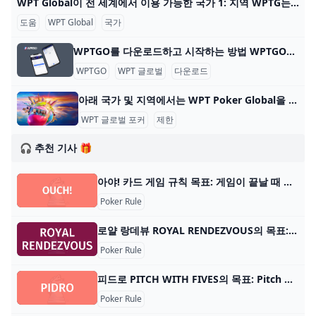
WPT Global이 전 세계에서 이용 가능한 국가 1: 지역 WPTG는 다음 지역을 지원합니다: 대한민국 🇰🇷 일본 🇯🇵 베트남 🇻🇳 멕시코 🇲🇽 말레이시아 🇲🇾 인도네시아 🇮🇩 WPTG는 이러한 지역에 오프라인 부서
도움
WPT Global
국가
WPTGO를 다운로드하고 시작하는 방법 WPTGO를 다운로드하고 온라인 포커를 시작하는 방법 World Poker Tour와 관련된 온라인 포커 플랫폼인 WPTGO를 시작하는 것은 간단하고 빠릅니다. 다음의 간단한
WPTGO
WPT 글로벌
다운로드
아래 국가 및 지역에서는 WPT Poker Global을 다운로드하고 플레이할 수 없습니다. WPT Global Poker는 100개 이상의 국가에서 플레이어가 접속할 수 있지만 현지 규정에 따른 특정 제한 사항이 있습니다. 아래 국가 및 지역에서 WPT Poker Global을 다운
WPT 글로벌 포커
제한
🎧 추천 기사 🎁
아야! 카드 게임 규칙 목표: 게임이 끝날 때 가장 귀중한 선인장 꽃 컬렉션을 확보하세요. 플레이어 수: 2~5명 재료: 44장 카드 선인장 덱, 규칙 게임 유형: 카드 게임 대상: 5세 이상 아
Poker Rule
로얄 랑데뷰 ROYAL RENDEZVOUS의 목표: 12개의 기초 파일을 모두 성공적으로 구축 플레이어: 1명 카드: 104장 카드 순위: (낮음) 에이스 – 킹 (높음) 게임 유형:
Poker Rule
피드로 PITCH WITH FIVES의 목표: Pitch with Fives의 목표는 31점에 도달하는 첫 번째 팀이 되는 것입니다. 플레이어 수: 4명 재료: 52장 카드 데크, 점수를 유지하는 방법
Poker Rule