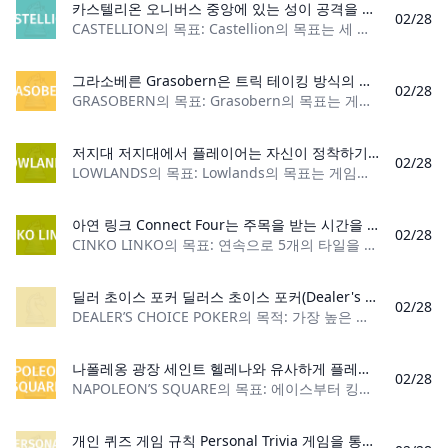
카스텔리온 오니버스 중앙에 있는 성이 공격을 받고 있습니다. 플레이어 또는 주민은 세 번의 몬스터 공격으로부터 보호하기 위해 성을 방어해야 합니다. 모든 사람은 특별한 힘을 가지고 있지만 성벽 안에는 배신자가 있습니다. 플레이어들은 앞으로 다가올 전투에 맞설 수 있을까요?
02/28
CASTELLION의 목표: Castellion의 목표는 세 가지 시험을 모두 통과하고 침략으로부터 성을 보호하는 것입니다. 플레이어 수: 1~2명 재료:
그라소베른 Grasobern은 트릭 테이킹 방식의 흥미로운 독일 게임입니다. 플레이어는 계약을 통해 입찰하며 각 계약은 서로 다른 게임플레이로 이어집니다. 플레이어가 게임을 진행하면서 세 명의 플레이어가 항상 선언자 한 명과 대결하게 됩니다. 선언자의 역할은 플레이되는 각 핸드에 따라 변경됩니다. 친구들과 맞설 수 있나요?
02/28
GRASOBERN의 목표: Grasobern의 목표는 게임이 끝날 때까지 가장 많은 점수를 획득한 플레이어가 되는 것입니다. 플레이어 수: 4명 재료: 표준 52
저지대 저지대에서 플레이어는 자신이 정착하기로 결정한 위험한 지형에서 서로 전투를 벌입니다. 플레이어는 이 땅에서 최고의 양 사육자가 되기 위해 서로 경쟁해야 하지만 협력도 해야 합니다. 협력이 없으면 파괴적인 조류를 막아내는 제방이 충분히 크지 않을 수 있으며, 여러분이 노력한 모든 것이 휩쓸려 갈 것입니다. 당신은 돈과 도움을 멀리할 의향이 있습니까, 아니면 위험을 감수할 의향이 있습니까?
02/28
LOWLANDS의 목표: Lowlands의 목표는 게임이 끝났을 때 가장 많은 승점을 얻은 플레이어가 되는 것입니다. 플레이어 수: 2~4명 재료: 게임보드 1
아연 링크 Connect Four는 주목을 받는 시간을 보냈습니다! 이제 Cinco Linko로 넘어갈 시간입니다! 최대 4명이 즐길 수 있는 이 타일 배치 게임에서는 참가자들이 5명을 연속으로 타일을 배치해야 합니다. 이 게임은 쉽게 이동하며 평평한 표면에서 플레이할 수 있습니다. 규칙은 간단하지만 승리는 그렇지 않습니다.
02/28
CINKO LINKO의 목표: 연속으로 5개의 타일을 획득하는 첫 번째 플레이어가 되세요 플레이어 수: 2~4명 재료: 플레이 타일 60개: 서로 다른 색상 4개, 각 색상별
딜러 초이스 포커 딜러스 초이스 포커(Dealer's Choice Poker) 게임 방법. 여기에서는 딜러스 초이스 포커(Dealer's Choice Poker) 게임 방법과 게임에서 사용할 수 있는 다양한 재미있는 포커 게임 링크를 확인할 수 있습니다!
02/28
DEALER’S CHOICE POKER의 목적: 가장 높은 가치의 포커 패를 보유하세요. 플레이어 수: 5~7명, 6명이 최적입니다. 카드 수: 표준 52장 카드 덱 카드 순위: A(높음)
나폴레옹 광장 세인트 헬레나와 유사하게 플레이하는 나폴레옹 광장은 좀 더 어렵습니다. 8개의 기초 더미로 플레이어를 시작하는 대신 플레이어는 먼저 에이스를 찾아 기초 영역으로 옮겨야 합니다.
02/28
NAPOLEON’S SQUARE의 목표: 에이스부터 킹까지 8개의 기초 파일을 쌓으세요. 플레이어: 1명 카드 수: 104장 카드 등급: (낮음) 에이스 – 킹 (높음) 게임 유형:
개인 퀴즈 게임 규칙 Personal Trivia 게임을 통해 누가 주빈을 가장 잘 아는지 알아보세요. 당신이 얼마나 모르는지 놀랄 수도 있습니다!