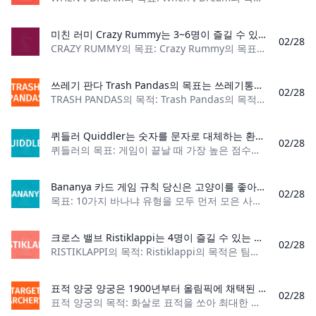
미친 러미 Crazy Rummy는 3~6명이 즐길 수 있는 러미 스타일의 카드 게임입니다. 게임의 목표는 마지막에 가장 적은 점수를 얻는 것입니다. 플레이어는 밖으로 나가거나 라운드가 끝날 때 핸드 포인트를 낮게 유지함으로써 이를 수행할 수 있습니다.
02/28
CRAZY RUMMY의 목표: Crazy Rummy의 목표는 가능한 한 자주 나가서 최소한의 점수를 획득하여 승리하는 것입니다. 플레이어 수: 3~6명 재료: 전통적인 52장 카
쓰레기 판다 Trash Pandas의 목표는 쓰레기통이 비워지기 전에 최대한 많은 쓰레기를 모으는 것입니다! 각 카드는 쓰레기통이나 덱에서 찾을 수 있는 다양한 항목을 나타냅니다.
02/28
TRASH PANDAS의 목적: Trash Pandas의 목적은 게임이 끝났을 때 가장 많은 점수를 얻은 플레이어가 되는 것입니다. 플레이어 수: 2~4명 재료: 카드 54장, 토
퀴들러 Quiddler는 숫자를 문자로 대체하는 환상적인 Rummy 스타일 게임입니다. 세트를 만들고 실행하는 대신 플레이어는 단어를 만드는 임무를 맡습니다! 사전을 챙겨서 놀 준비를 하세요!
02/28
퀴들러의 목표: 게임이 끝날 때 가장 높은 점수를 얻은 플레이어가 되세요 플레이어 수: 2~8명 카드 수: 59장짜리 Quiddler 데크 2개 게임 유형: 러미 대상: 어린이, 성인
Bananya 카드 게임 규칙 당신은 고양이를 좋아합니까? 바나나를 좋아하시나요? 바나나 속의 고양이를 좋아하시나요? 그렇다고 답하셨다면 Bananya The Card Game이 당신을 위한 것입니다.
02/28
목표: 10가지 바나냐 유형을 모두 먼저 모은 사람이 게임에서 승리합니다. 플레이어 수: 2~4명 재료: Bananya 카드 64장, 참조 카드 4장, 규칙서 1장으로 구성된 덱
크로스 밸브 Ristiklappi는 4명이 즐길 수 있는 트릭 테이킹 카드 게임입니다. 각각 2명의 선수로 구성된 두 팀이 있으며, 파트너는 서로 반대편에 앉습니다. 게임의 목표는 다른 팀보다 먼저 게임 포인트 7점을 획득하는 것입니다.
02/28
RISTIKLAPPI의 목적: Ristiklappi의 목적은 팀이 가장 먼저 게임 포인트 7점을 획득하는 것입니다. 플레이어 수: 4명. 재료: 52장의 카
표적 양궁 양궁은 1900년부터 올림픽에 채택된 고대 스포츠입니다. 정확성, 인내, 기술을 보여주는 이 스포츠의 규칙을 알아보세요.
02/28
표적 양궁의 목적: 화살로 표적을 쏘아 최대한 많은 점수를 얻으세요. 플레이어 수: 2명 이상 재료: 활, 화살, 지원 장비, 타겟 보드 게임 유형: 스포츠 관객: 10+ 표적