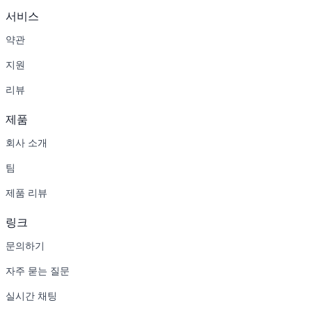
서비스
약관
지원
리뷰
제품
회사 소개
팀
제품 리뷰
링크
문의하기
자주 묻는 질문
실시간 채팅