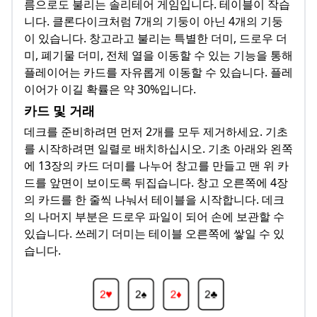
름으로도 불리는 솔리테어 게임입니다. 테이블이 작습
니다. 클론다이크처럼 7개의 기둥이 아닌 4개의 기둥
이 있습니다. 창고라고 불리는 특별한 더미, 드로우 더
미, 폐기물 더미, 전체 열을 이동할 수 있는 기능을 통해
플레이어는 카드를 자유롭게 이동할 수 있습니다. 플레
이어가 이길 확률은 약 30%입니다.
카드 및 거래
데크를 준비하려면 먼저 2개를 모두 제거하세요. 기초
를 시작하려면 일렬로 배치하십시오. 기초 아래와 왼쪽
에 13장의 카드 더미를 나누어 창고를 만들고 맨 위 카
드를 앞면이 보이도록 뒤집습니다. 창고 오른쪽에 4장
의 카드를 한 줄씩 나눠서 테이블을 시작합니다. 데크
의 나머지 부분은 드로우 파일이 되어 손에 보관할 수
있습니다. 쓰레기 더미는 테이블 오른쪽에 쌓일 수 있
습니다.