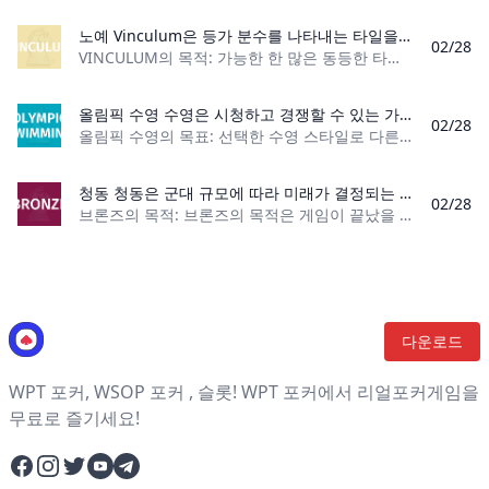
노예 Vinculum은 등가 분수를 나타내는 타일을 최대한 많이 얻기 위해 경쟁하는 재미있는 분수 게임입니다.
02/28
VINCULUM의 목적: 가능한 한 많은 동등한 타일을 인식하고 모으는 것입니다. 플레이어 수: 2~6명 구성품: 표준 분수 타일 51개, 고급 분수 타일 10개,
올림픽 수영 수영은 시청하고 경쟁할 수 있는 가장 인기 있는 스포츠 중 하나입니다. 올림픽 수영에는 다양한 종목이 있으므로 이 기사에서는 수영에 대해 알아야 할 모든 것을 살펴보겠습니다.
02/28
올림픽 수영의 목표: 선택한 수영 스타일로 다른 수영 선수를 상대로 경주에서 승리하세요. 플레이어 수: 2명 이상 재료: 수영모, 수영복 게임 유형: 스포츠 관객: 5
청동 청동은 군대 규모에 따라 미래가 결정되는 청동기 시대에 발생합니다. 플레이어는 동일한 목표를 가진 서로 다른 식민지 지도자로 행동합니다. 그들은 국민들에게 더 나은, 더 밝은 미래를 주고 싶어하며, 그렇게 하기 위한 유일한 방법은 가능한 한 많은 땅을 차지하면서 동시에 위대한 제국을 건설하는 것입니다. 플레이어는 땅을 정복해야 할 뿐만 아니라 물건을 투자하고, 동물을 길들이고, 건물을 짓고, 국가의 기초를 다져야 합니다.
02/28
브론즈의 목적: 브론즈의 목적은 게임이 끝났을 때 가장 높은 승점을 얻은 플레이어가 되는 것입니다. 플레이어 수: 2~4명 재료: 게임보드 1개, 기술 카드 70개,
다운로드
WPT 포커, WSOP 포커 , 슬롯! WPT 포커에서 리얼포커게임을
무료로 즐기세요!
Facebook
Instagram
Twitter
YouTube
Telegram