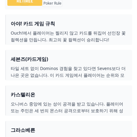
Poker Rule
아야! 카드 게임 규칙
Ouch!에서 플레이어는 찔리지 않고 카드를 뒤집어 선인장 꽃
컬렉션을 만듭니다. 최고의 꽃 컬렉션이 승리합니다!
세븐즈(카드게임)
타일 ​​세트 없이 Dominos 경험을 찾고 있다면 Sevens보다 더
나은 곳은 없습니다. 이 카드 게임에서 플레이어는 순위와 모
양에 따라 계속 확장되는 레이아웃에 카드를 배치해야 합니
다. 자신의 카드를 모두 먼저 없애는 플레이어가 승리합니다!
카스텔리온
오니버스 중앙에 있는 성이 공격을 받고 있습니다. 플레이어
또는 주민은 세 번의 몬스터 공격으로부터 보호하기 위해 성
을 방어해야 합니다. 모든 사람은 특별한 힘을 가지고 있지만
성벽 안에는 배신자가 있습니다. 플레이어들은 앞으로 다가올
그라소베른
전투에 맞설 수 있을까요?