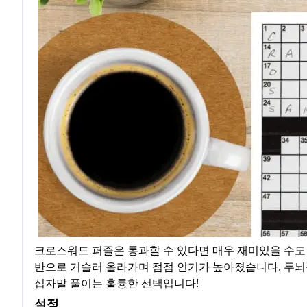
크로스워드 퍼즐은 통과할 수 있다면 매우 재미있을 수도 
반으로 거슬러 올라가며 점점 인기가 높아졌습니다. 두뇌
십자말 풀이는 훌륭한 선택입니다!
설정