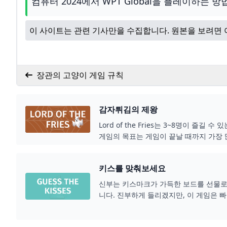
컴퓨터 2024에서 WPT Global을 플레이하는 방
이 사이트는 관련 기사만을 수집합니다. 원본을 보려면 
장관의 고양이 게임 규칙
감자튀김의 제왕
Lord of the Fries는 3~8명이 즐길
게임의 목표는 게임이 끝날 때까지 가장 
키스를 맞춰보세요
신부는 키스마크가 가득한 보드를 선물로
니다. 진부하게 들리겠지만, 이 게임은 
떠들썩한 처녀 파티의 끝에 멋진 감동을 