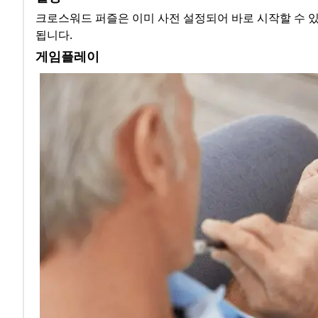
크로스워드 퍼즐은 이미 사전 설정되어 바로 시작할 수 있
됩니다.
게임플레이