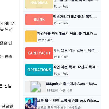
Poker Rule
깜박거리다 BLINK의 목적: 모든 카드를 사용하는 첫 번째 플레이어가 되십시오. 플레이어 수: 2명 재료: 카드 60장 게임 유형: 핸드 셰딩 대상: 어린이, 성인 블링크 소개
하나의 문
Poker Rule
즐을 완성
파인애플 파인애플의 목표: 홀 카드와 커뮤니티 카드로 최고의 핸드를 구성하여 최종 대결에서 포트를 획득하세요. 플레이어 수: 3-8명 카드 수: 52장 카드 덱 카드 순위: A
Poker Rule
퍼즐은 단
카드 요트 카드 요트의 목적: 카드 요트의 목적은 게임이 끝날 때까지 가장 많은 포인트를 획득하는 것입니다. 플레이어 수: 2~4명 재료: 표준 52 카드 덱 1개 게임 유형: 컬렉션
내는 밑줄
Poker Rule
작업 작전 목적: 작전의 목적은 게임이 끝날 때까지 가장 많은 돈을 버는 플레이어가 되는 것입니다. 플레이어 수: 1명 이상. 재료: 룰북, 부품 슬롯이 있는 게임 보드, 부품
Poker Rule
888poker 홍보대사 Aaron Barone이 Sit & Go를 크러시하는 5가지 팁을 공유합니다. 일부 플레이어가 Sit and Go’s에서 어떻게 지속적으로 승리하는지 궁금한 적이 있습니까? 888poker의 최신 Made to Learn 비디오에서 Stream Team 멤버인 Aaron B
은 신발
888포커
아론 바론
브록 윌슨 약력 브록 윌슨(Brock Wilson)은 경력 수입이 500만 달러가 넘는 미국 포커 플레이어입니다. PokerGO 투어의 단골 선수인 Wilson은 2021 US Poker Open에
을 완료했
글로벌 포커 지수 순위
브록 윌슨