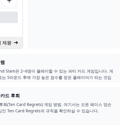
 제왕
슬램
cond Slam은 2~6명이 플레이할 수 있는 파티 카드 게임입니다. 게
표는 5라운드 후에 가장 높은 점수를 얻은 플레이어가 되는 것입
 카드 후회
후회(Ten Card Regrets) 게임 방법. 여기서는 오픈 페이스 양손
인 Ten Card Regrets의 규칙을 확인하실 수 있습니다.