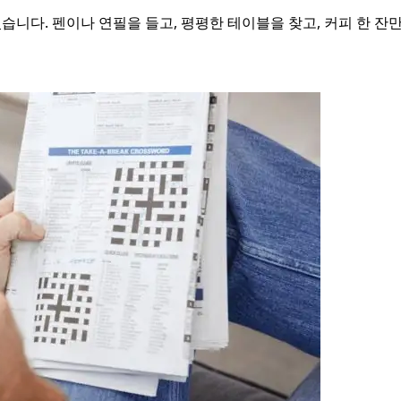
습니다. 펜이나 연필을 들고, 평평한 테이블을 찾고, 커피 한 잔