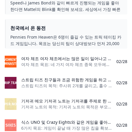
Speed나 James Bond와 같이 빠르게 진행되는 게임을 좋아
한다면 Mattel의 Blink를 확인해 보세요. 세상에서 가장 빠른
게임이라고 주장하는 플레이어는 2분 안에 승리할 수 있습니
다! 빠른 게임 플레이를 통해 그룹 간에 여러 라운드와 토너먼
천국에서 온 동전
트를 쉽게 진행할 수 있습니다.
Pennies From Heaven은 6명이 즐길 수 있는 트릭 테이킹 카
드 게임입니다. 목표는 당신의 팀이 상대방보다 먼저 20,000
점을 달성하는 것입니다.
여자 체조 여자 체조에서는 많은 일이 일어나고 있으며 채점, 규칙, 종목이 혼란스러울 수 있습니다. 다음은 여자체조 규정에 대한 설명입니다.
02/28
여자 체조 목표: 네 가지 여자 체조 종목 모두에서 최고 점수를 획득하세요. 플레이어 수: 2명 이상 재료: 바닥 매트, 높이뛰기 테이블, 평균대, 고르지 못한 막대, 레
스트립 티즈 친구들과 조금 위험한 게임을 하고 싶다면 Strip Tease 한 라운드를 시도해 보세요! 이 흥미진진한 게임을 플레이하는 방법은 다음과 같습니다.
02/28
스트립 티즈의 목적: 주사위 2개를 굴리고, 홀수 굴림에서 옷 조각을 벗기고, 짝수 굴림에서 술/술을 마십니다. 플레이어 수: 4명 이상, 많을수록 좋습니다. 재료
기저귀 메모 기저귀 노트는 기저귀를 주제로 한 베이비 샤워 게임으로, 부모와 손님 모두에게 빠르게 큰 인기를 끌었습니다.
02/28
기저귀 노트의 목적: 기저귀 노트의 목적은 부모가 힘든 시간을 보낼 때 읽을 수 있는 영감을 주는 인용문을 갖는 것입니다. 플레이어 수: 2명 이상 재료: 기저귀 및 유성펜
식스 UNO 및 Crazy Eights와 같은 게임을 좋아한다면 Sixes를 시도해 볼 수도 있습니다. 이 핸드 쉐딩 게임은 더 작은 데크를 사용하며 독특한 게임을 만드는 몇 가지 흥미로운 규칙을 포함합니다.
02/28
6가지 목표: 게임이 끝날 때 가장 많은 칩을 확보하세요. 플레이어 수: 5명 카드 수: 40장 카드 순위: (낮음) 에이스 – 7, 잭 – 킹(높음) 게임 유형: 핸드 셰딩 카