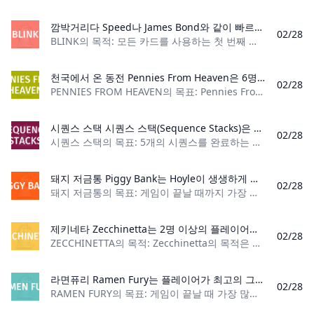
깜박거리다 Speed나 James Bond와 같이 빠르게 진행되는 게임을 좋아한다면 Mattel의 Blink를 확인해 보세요. 세상에서 가장 빠른 게임이라고 주장하는 플레이어는 2분 안에 승리할 수 있습니다! 빠른 게임 플레이를 통해 그룹 간에 여러 라운드와 토너먼트를 쉽게 진행할 수 있습니다.
02/28
BLINK의 목적: 모든 카드를 사용하는 첫 번째 플레이어가 되십시오. 플레이어 수: 2명 재료: 카드 60장 게임 유형: 핸드 셰딩 대상: 어린이, 성인 블링크 소개
천국에서 온 동전 Pennies From Heaven은 6명이 즐길 수 있는 트릭 테이킹 카드 게임입니다. 목표는 당신의 팀이 상대방보다 먼저 20,000점을 달성하는 것입니다.
02/28
PENNIES FROM HEAVEN의 목표: Pennies From Heaven의 목표는 20,000점을 획득하는 것입니다. 플레이어 수: 6명 재료: 표준 52장 카드 데크 4개, 조커 8개, 점
시퀀스 스택 시퀀스 스택(Sequence Stacks)은 고전 보드 게임을 연상시키는 세트 빌딩 및 수집 카드 게임입니다. 플레이어는 일련의 카드를 만들고 칩을 수집하려고 합니다. 5개의 칩을 먼저 모은 사람이 게임에서 승리합니다.
02/28
시퀀스 스택의 목표: 5개의 시퀀스를 완료하는 첫 번째 플레이어가 되세요 플레이어 수: 2~6명 내용: 카드 120장, 칩 40개 게임 유형: 세트 컬렉션 카드 게임 대
돼지 저금통 Piggy Bank는 Hoyle이 생생하게 구현한 어린이용 고전 카드 게임입니다. 이 게임에서 아이들은 손에 있는 카드를 없애려고 노력하면서 기본적인 수학 능력을 연습합니다. 매 턴마다 동전 카드 더미에 동전 카드가 추가되며, 더미의 가치를 너무 높게 만드는 플레이어는 라운드에서 패배합니다.
02/28
돼지 저금통의 목표: 게임이 끝날 때까지 가장 많은 코인을 확보하세요 플레이어 수: 2~4명 내용: 카드 56장, 코인 18개 게임 유형: 쉐딩 카드 게임 대상: 4~6
제키네타 Zecchinetta는 2명 이상의 플레이어가 플레이하는 뱅킹 게임입니다. 게임의 목표는 입찰에서 승리하여 다른 플레이어로부터 지분을 모으는 것입니다. 당신은 플레이어로서 또는 테이블 주위를 회전하는 은행으로서 이것을 할 수 있습니다.
02/28
ZECCHINETTA의 목적: Zecchinetta의 목적은 입찰에서 승리하고 다른 플레이어로부터 지분을 모으는 것입니다. 플레이어 수: 2명 이상 재료
라면퓨리 Ramen Fury는 플레이어가 최고의 그릇이나 라면을 만들도록 도전하는 세트 컬렉션 게임입니다. 다른 플레이어의 그릇에서 맛있는 재료를 훔치고, 고추로 상대방의 레시피를 방해하고, 다른 사람이 라면을 망치기 전에 라면을 먹어보세요. 그것은 재미의 열광적 인 볶음입니다!
02/28
RAMEN FURY의 목표: 게임이 끝날 때 가장 많은 점수를 얻은 플레이어가 되세요. 플레이어 수: 2~5명 재료: 라면 그릇 카드 15개, 재료 카드 89개, 숟가락 토큰 1