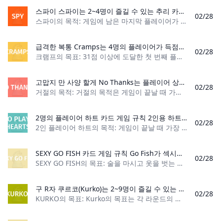
스파이 스파이는 2~4명이 즐길 수 있는 추리 카드 게임입니다. 이 게임에서 각 플레이어는 상대방의 스파이 기지를 뒤지며 금고와 일급 비밀 문서를 찾으려고 노력합니다. 플레이어를 제거하는 폭탄을 조심하세요! 게임에 남은 마지막 플레이어가 승자가 됩니다.
02/28
스파이의 목적: 게임에 남은 마지막 플레이어가 되세요 플레이어 수: 2~4명 카드 수: 30장 카드 종류: 스파이 4명, 금고 8개, 일급 비밀 8개, 폭탄 10개 게임
급격한 복통 Cramps는 4명의 플레이어가 득점에 있어 엄청난 변화를 겪는 매우 간단한 트릭 테이커입니다. 각 트릭에는 고유한 포인트 값이 있습니다. 때로는 부정적일 때도 있고 긍정적일 때도 있습니다. 카드를 올바르게 사용하면 최고의 결과를 얻을 수 있습니다.
02/28
크램프의 목표: 31점 이상에 도달한 첫 번째 플레이어가 되세요 플레이어 수: 4명 카드 수: 카드 52장 카드 순위: (낮음) 2 – 에이스(높음) 게임 유형: 트릭 테
고맙지 만 사양 할게 No Thanks는 플레이어 상호작용이 가득한 멋진 게임입니다. 이 게임은 재미 있고 빠르게 진행되며 가족 게임의 밤에 적합합니다! 간단하게 카드를 뽑고, 카운터를 사용해 카드 가져오기를 방지하고, 가장 낮은 점수의 카드를 모으세요.
02/28
거절의 목적: 거절의 목적은 게임이 끝날 때 가장 낮은 점수를 받은 플레이어가 되는 것입니다. 플레이어 수: 3~7명 재료: 카드 놀이 33개와 카운터 55개 게임 유형
2명의 플레이어 하트 카드 게임 규칙 2인용 하트에서는 가능한 한 적은 점수를 획득하고 트릭을 피하여 게임에서 승리하는 것이 목표입니다!
02/28
2인 플레이어 하트의 목적: 게임이 끝날 때 가장 낮은 점수를 얻은 플레이어가 승리합니다! 플레이어 수: 2명 카드 수: 28개 카드 덱 카드 순위: 2(낮음) – 에이스
SEXY GO FISH 카드 게임 규칙 Go Fish가 섹시할 수 있다는 것을 누가 알았을까요? 파트너와 함께 플레이할 카드 게임을 찾고 있다면 더 이상 찾지 마세요. 규칙은 다음과 같습니다.
02/28
SEXY GO FISH의 목표: 술을 마시고 옷을 벗는 동안 4장의 카드 세트를 수집하세요. 플레이어 수: 2명 재료: 카드 덱, 알코올 게임 유형: 커플 음주 게임 관객: 21+ SEXY GO
구 R자 쿠르코(Kurko)는 2~9명이 즐길 수 있는 트릭 테이킹 게임입니다. Kurkku 게임과 관련이 있습니다.
02/28
KURKO의 목표: Kurko의 목표는 각 라운드의 마지막 트릭에서 승리하지 못하고 30점에 도달하는 마지막 플레이어가 되는 것입니다. 플레이어 수: 2-9명